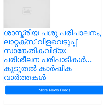
ശാസ്ത്രീയ പശു പരിപാലനം,
ലാറ്റക്സ് വിളവെടുപ്പ്
സാങ്കേതികവിദ്യ:
പരിശീലന പരിപാടികൾ...
കൂടുതൽ കാർഷിക
വാർത്തകൾ
More News Feeds