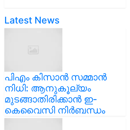
Latest News
പിഎം കിസാൻ സമ്മാൻ
നിധി: ആനുകൂല്യം
മുടങ്ങാതിരിക്കാൻ ഇ-
കെവൈസി നിർബന്ധം