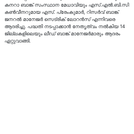
കനറാ ബാങ്ക് സംസ്ഥാന മേധാവിയും എസ്.എൽ.ബി.സി
കൺവീനറുമായ എസ്. പ്രേംകുമാർ, റിസർവ് ബാങ്ക്
ജനറൽ മാനേജർ സെട്രിക് ലോറൻസ് എന്നിവരെ
ആദരിച്ചു. പദ്ധതി നടപ്പാക്കാൻ നേതൃത്വം നൽകിയ 14
ജില്ലകളിലെയും ലീഡ് ബാങ്ക് മാനേജർമാരും ആദരം
ഏറ്റുവാങ്ങി.