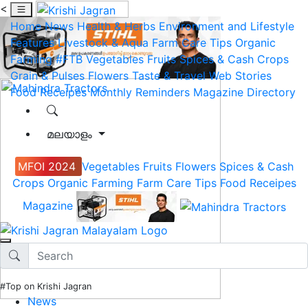
<
Home
News
Health & Herbs
Environment and Lifestyle
Features
Livestock & Aqua
Farm Care Tips
Organic
Farming
#FTB
Vegetables
Fruits
Spices & Cash Crops
Grain & Pulses
Flowers
Taste & Travel
Web Stories
Food Receipes
Monthly Reminders
Magazine
Directory
മലയാളം
MFOI 2024
Vegetables
Fruits
Flowers
Spices & Cash
Crops
Organic Farming
Farm Care Tips
Food Receipes
Magazine
#Top on Krishi Jagran
News