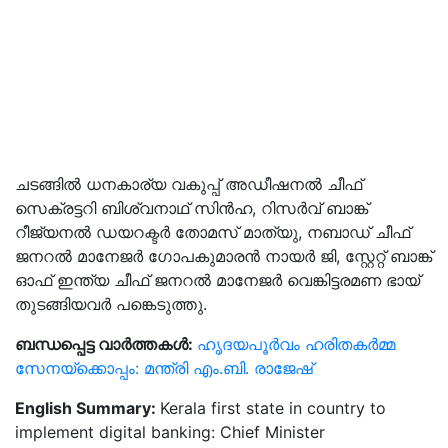
ചടങ്ങിൽ ധനകാര്യ വകുപ്പ് അഡീഷനൽ ചീഫ്
സെക്രട്ടറി ബിശ്വനാഥ് സിൻഹ, റിസർവ് ബാങ്ക്
റീജ്യനൽ ഡയറക്ടർ തോമസ് മാത്യു, നബാഡ് ചീഫ്
ജനറൽ മാനേജർ ഗോപകുമാരൻ നായർ ജി, സ്റ്റേറ്റ് ബാങ്ക്
ഓഫ് ഇന്ത്യ ചീഫ് ജനറൽ മാനേജർ വെങ്കിട്ടരമണ ഭായ്
തുടങ്ങിയവർ പങ്കെടുത്തു.
ബന്ധപ്പെട്ട വാർത്തകൾ:
ഹൃദയപൂർവം ഹരിതകർമ്മ
സേനയ്‌ക്കൊപ്പം: മന്ത്രി എം.ബി. രാജേഷ്
English Summary:
Kerala first state in country to
implement digital banking: Chief Minister