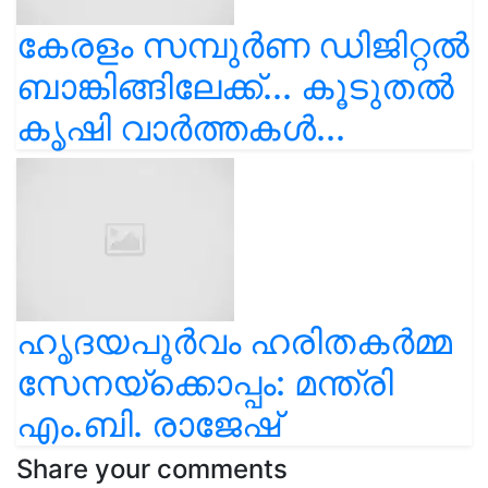
കേരളം സമ്പുർണ ഡിജിറ്റൽ
ബാങ്കിങ്ങിലേക്ക്... കൂടുതൽ
കൃഷി വാർത്തകൾ...
ഹൃദയപൂർവം ഹരിതകർമ്മ
സേനയ്‌ക്കൊപ്പം: മന്ത്രി
എം.ബി. രാജേഷ്
Share your comments