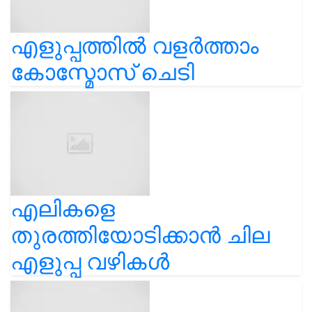
എളുപ്പത്തിൽ വളർത്താം
കോസ്മോസ് ചെടി
എലികളെ
തുരത്തിയോടിക്കാൻ ചില
എളുപ്പ വഴികൾ