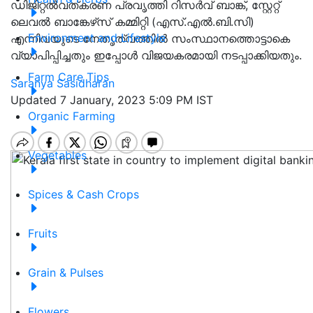
ഡിജിറ്റൽവത്കരണ പ്രവൃത്തി റിസർവ് ബാങ്ക്, സ്റ്റേറ്റ്
ലെവൽ ബാങ്കേഴ്‌സ് കമ്മിറ്റി (എസ്.എൽ.ബി.സി)
Environment and Lifestyle
എന്നിവയുടെ നേതൃത്വത്തിൽ സംസ്ഥാനത്തൊട്ടാകെ
വ്യാപിപ്പിച്ചതും ഇപ്പോൾ വിജയകരമായി നടപ്പാക്കിയതും.
Farm Care Tips
Saranya Sasidharan
Updated 7 January, 2023 5:09 PM IST
Organic Farming
Vegetables
Spices & Cash Crops
Fruits
Grain & Pulses
Flowers