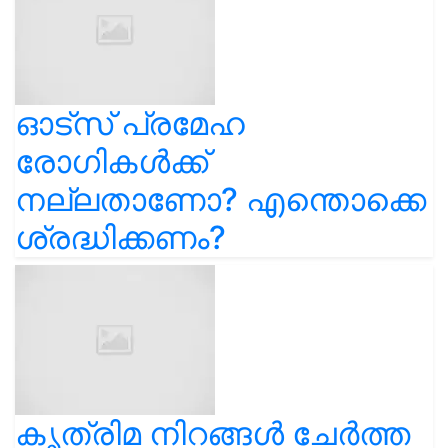
ഓട്സ് പ്രമേഹ
രോഗികൾക്ക്
നല്ലതാണോ? എന്തൊക്കെ
ശ്രദ്ധിക്കണം?
കൃത്രിമ നിറങ്ങൾ ചേർത്ത