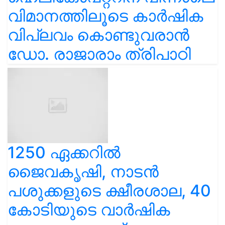
വിമാനത്തിലൂടെ കാർഷിക
വിപ്ലവം കൊണ്ടുവരാൻ
ഡോ. രാജാരാം ത്രിപാഠി
1250 ഏക്കറിൽ
ജൈവകൃഷി, നാടൻ
പശുക്കളുടെ ക്ഷീരശാല, 40
കോടിയുടെ വാർഷിക