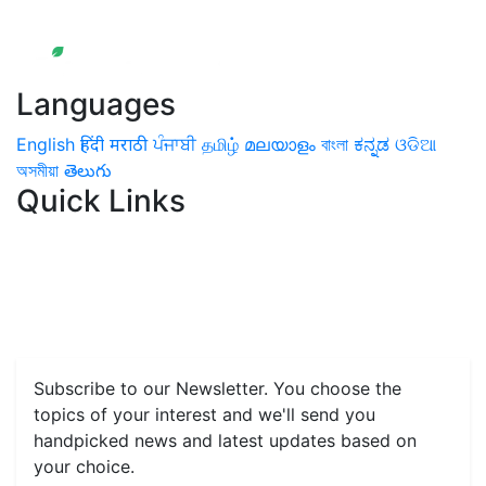
Languages
English
हिंदी
मराठी
ਪੰਜਾਬੀ
தமிழ்
മലയാളം
বাংলা
ಕನ್ನಡ
ଓଡିଆ
অসমীয়া
తెలుగు
Quick Links
Home
News
Health & Herbs
Environment and Lifestyle
Features
Livestock & Aqua
Farm Care Tips
Organic
Farming
#FTB
Vegetables
Fruits
Spices & Cash Crops
Grain & Pulses
Flowers
Taste & Travel
Food Receipes
Monthly Reminders
Subscribe to our Newsletter. You choose the
topics of your interest and we'll send you
handpicked news and latest updates based on
your choice.