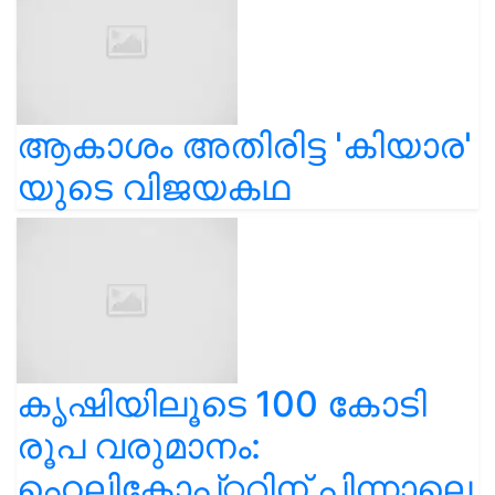
ആകാശം അതിരിട്ട 'കിയാര'
യുടെ വിജയകഥ
കൃഷിയിലൂടെ 100 കോടി
രൂപ വരുമാനം:
ഹെലികോപ്റ്ററിന് പിന്നാലെ