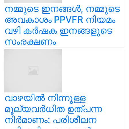
നമ്മുടെ ഇനങ്ങൾ, നമ്മുടെ
അവകാശം PPVFR നിയമം
വഴി കർഷക ഇനങ്ങളുടെ
സംരക്ഷണം
വാഴയിൽ നിന്നുള്ള
മൂല്യവർധിത ഉത്പന്ന
നിർമാണം: പരിശീലന