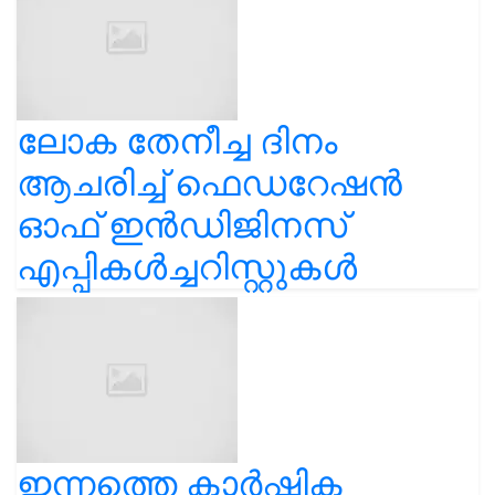
ലോക തേനീച്ച ദിനം
ആചരിച്ച് ഫെഡറേഷൻ
ഓഫ് ഇൻഡിജിനസ്
എപ്പികൾച്ചറിസ്റ്റുകൾ
ഇന്നത്തെ കാർഷിക