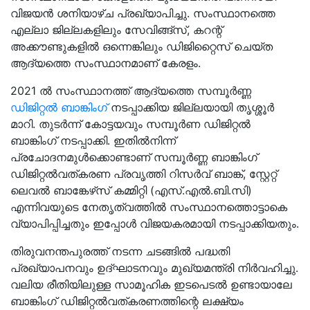
വിജയൻ ശനിയാഴ്ച പ്രഖ്യാപിച്ചു. സംസ്ഥാനത്തെ
എല്ലാ ജില്ലകളിലും സേവിങ്ങ്‌സ്, കറന്റ്
അക്കൗണ്ടുകളിൽ ഒന്നെങ്കിലും ഡിജിറ്റൈസ് ചെയ്ത
ആദ്യത്തെ സംസ്ഥാനമാണ് കേരളം.
2021 ൽ സംസ്ഥാനത്ത് ആദ്യത്തെ സമ്പൂർണ്ണ
ഡിജിറ്റൽ ബാങ്കിംഗ്
നടപ്പാക്കിയ ജില്ലയായി തൃശ്ശൂർ
മാറി. തുടർന്ന് കോട്ടയവും സമ്പൂർണ ഡിജിറ്റൽ
ബാങ്കിംഗ് നടപ്പാക്കി. ഇതിൽനിന്ന്
പ്രചോദനമുൾക്കൊണ്ടാണ് സമ്പൂർണ്ണ ബാങ്കിംഗ്
ഡിജിറ്റൽവത്കരണ പ്രവൃത്തി റിസർവ് ബാങ്ക്, സ്റ്റേറ്റ്
ലെവൽ ബാങ്കേഴ്‌സ് കമ്മിറ്റി (എസ്.എൽ.ബി.സി)
എന്നിവയുടെ നേതൃത്വത്തിൽ സംസ്ഥാനത്തൊട്ടാകെ
വ്യാപിപ്പിച്ചതും ഇപ്പോൾ വിജയകരമായി നടപ്പാക്കിയതും.
തിരുവനന്തപുരത്ത് നടന്ന ചടങ്ങിൽ പദ്ധതി
പ്രഖ്യാപനവും ഉദ്ഘാടനവും മുഖ്യമന്ത്രി നിർവഹിച്ചു.
വലിയ രീതിയിലുള്ള സാമൂഹിക ഇടപെടൽ ഉണ്ടായാലേ
ബാങ്കിംഗ് ഡിജിറ്റൽവത്കരണത്തിന്റെ ലക്ഷ്യം