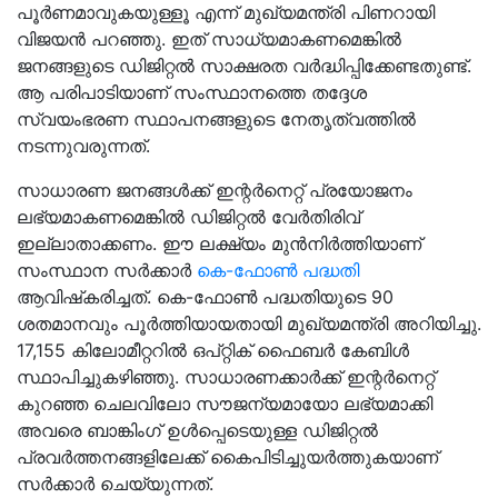
പൂർണമാവുകയുള്ളൂ എന്ന് മുഖ്യമന്ത്രി പിണറായി
വിജയൻ പറഞ്ഞു. ഇത് സാധ്യമാകണമെങ്കിൽ
ജനങ്ങളുടെ ഡിജിറ്റൽ സാക്ഷരത വർദ്ധിപ്പിക്കേണ്ടതുണ്ട്.
ആ പരിപാടിയാണ് സംസ്ഥാനത്തെ തദ്ദേശ
സ്വയംഭരണ സ്ഥാപനങ്ങളുടെ നേതൃത്വത്തിൽ
നടന്നുവരുന്നത്.
സാധാരണ ജനങ്ങൾക്ക് ഇന്റർനെറ്റ് പ്രയോജനം
ലഭ്യമാകണമെങ്കിൽ ഡിജിറ്റൽ വേർതിരിവ്
ഇല്ലാതാക്കണം. ഈ ലക്ഷ്യം മുൻനിർത്തിയാണ്
സംസ്ഥാന സർക്കാർ
കെ-ഫോൺ പദ്ധതി
ആവിഷ്‌കരിച്ചത്. കെ-ഫോൺ പദ്ധതിയുടെ 90
ശതമാനവും പൂർത്തിയായതായി മുഖ്യമന്ത്രി അറിയിച്ചു.
17,155 കിലോമീറ്ററിൽ ഒപ്റ്റിക് ഫൈബർ കേബിൾ
സ്ഥാപിച്ചുകഴിഞ്ഞു. സാധാരണക്കാർക്ക് ഇന്റർനെറ്റ്
കുറഞ്ഞ ചെലവിലോ സൗജന്യമായോ ലഭ്യമാക്കി
അവരെ ബാങ്കിംഗ് ഉൾപ്പെടെയുള്ള ഡിജിറ്റൽ
പ്രവർത്തനങ്ങളിലേക്ക് കൈപിടിച്ചുയർത്തുകയാണ്
സർക്കാർ ചെയ്യുന്നത്.