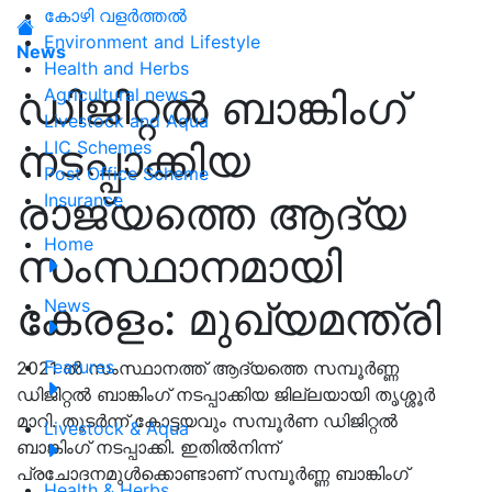
കോഴി വളർത്തൽ
Environment and Lifestyle
News
Health and Herbs
ഡിജിറ്റൽ ബാങ്കിംഗ്
Agricultural news
Livestock and Aqua
നടപ്പാക്കിയ
LIC Schemes
Post Office Scheme
രാജ്യത്തെ ആദ്യ
Insurance
Home
സംസ്ഥാനമായി
കേരളം: മുഖ്യമന്ത്രി
News
Features
2021 ൽ സംസ്ഥാനത്ത് ആദ്യത്തെ സമ്പൂർണ്ണ
ഡിജിറ്റൽ ബാങ്കിംഗ് നടപ്പാക്കിയ ജില്ലയായി തൃശ്ശൂർ
മാറി. തുടർന്ന് കോട്ടയവും സമ്പൂർണ ഡിജിറ്റൽ
Livestock & Aqua
ബാങ്കിംഗ് നടപ്പാക്കി. ഇതിൽനിന്ന്
പ്രചോദനമുൾക്കൊണ്ടാണ് സമ്പൂർണ്ണ ബാങ്കിംഗ്
Health & Herbs