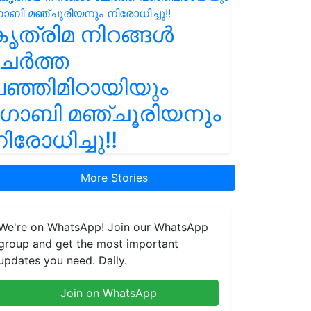
ൃത്രിമ നിറങ്ങൾ
ചേർത്ത
ഞ്ഞിമിഠായിയും
ഗോബി മഞ്ചൂരിയനും
ിരോധിച്ചു!!
More Stories
We're on WhatsApp! Join our WhatsApp
group and get the most important
updates you need. Daily.
Join on WhatsApp