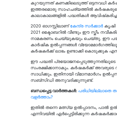
കുറയുന്നത് കണക്കിലെടുത്ത് ഒട്ടനവധി 
ഇത്തരമൊരു സാഹചര്യത്തിൽ കർഷകരുടെ സാമ
കാലാകാലങ്ങളിൽ പദ്ധതികൾ ആവിഷ്‌കരിച്ചുക
2020 ഓഗസ്റ്റിലാണ്
കേന്ദ്ര സർക്കാർ
കൃഷി 
2021 ഒക്ടോബറിൽ വീണ്ടും ഈ സ്കീം നവീകരിക
നാമകരണം ചെയ്യുകയും ചെയ്തു. ഈ പദ്ധ
കാർഷിക ഉൽപ്പന്നങ്ങൾ വ്യോമമാർഗത്തിലൂ
കർഷകർക്ക് ലാഭം ഉണ്ടാക്കി കൊടുക്കുക എന
ഈ പദ്ധതി പ്രയോജനപ്പെടുത്തുന്നതിലൂട
സംരക്ഷിക്കാനാകും. കർഷകർക്ക് അവരുടെ 
സാധിക്കും. ഇതിനായി വിമാനമാർഗം ഉൽപ്പന
സബ്‌സിഡി അനുവദിക്കുന്നുണ്ട്.
ബന്ധപ്പെട്ട വാർത്തകൾ:
പരിധിയില്ലാതെ തക്ക
വളർത്താം?
ഇതിൽ തന്നെ മത്സ്യ ഉൽപ്പാദനം, പാൽ ഉൽപ
എന്നിവയിൽ ഏർപ്പെട്ടിരിക്കുന്ന കർഷകർ