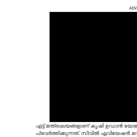
ADV
എട്ട് മന്ത്രാലയങ്ങളാണ് കൃഷി ഉഡാൻ യോജന(
പ്രവർത്തിക്കുന്നത്. സിവിൽ ഏവിയേഷൻ മന്