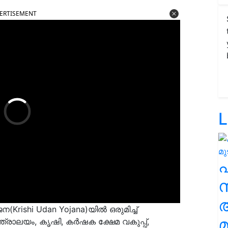
ERTISEMENT
L
സ
Krishi Udan Yojana)യിൽ ഒരുമിച്ച്
മ
ത്രാലയം, കൃഷി, കർഷക ക്ഷേമ വകുപ്പ്,