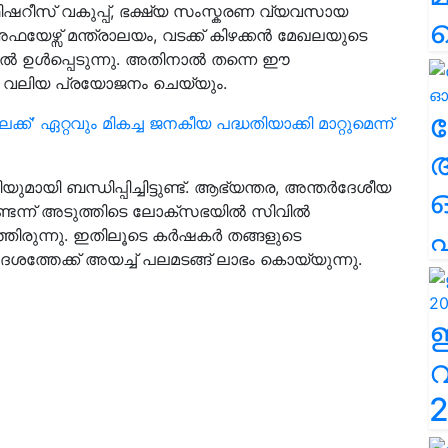
ിഷറീസ് വകുപ്പ്, ഭക്ഷ്യ സംസ്കരണ വ്യവസായ
ഫയേഴ്സ് മന്ത്രാലയം, വടക്ക് കിഴക്കൻ മേഖലയുടെ
ിൽ ഉൾപ്പെടുന്നു. അതിനാൽ തന്നെ ഈ
 വലിയ പ്രയോജനം ചെയ്യും.
ല
്ക്' ഏറ്റവും മികച്ച ജനകീയ പദ്ധതിയാക്കി മാറ്റുമെന്ന്
യി ബന്ധിപ്പിച്ചിട്ടുണ്ട്. ആഭ്യന്തര, അന്തർദേശീയ
നുണ്ടെന്ന് അടുത്തിടെ ലോക്‌സഭയിൽ സിവിൽ
എ
ഞിരുന്നു. ഇതിലൂടെ കർഷകർ തങ്ങളുടെ
ദേശത്തേക്ക് അയച്ച് പലമടങ്ങ് ലാഭം കൊയ്യുന്നു.
2