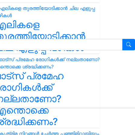
എലികളെ
ുരത്തിയോടിക്കാൻ
ില എളുപ്പ വഴികൾ
ഓട്സ് പ്രമേഹ
ോഗികൾക്ക്
നല്ലതാണോ?
ന്തൊക്കെ
്രദ്ധിക്കണം?