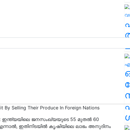
ത
ച
ര
എ
t By Selling Their Produce In Foreign Nations
ശ
e): ഇന്ത്യയിലെ ജനസംഖ്യയുടെ 55 മുതൽ 60
 എന്നാൽ, ഇതിനിടയിൽ കൃഷിയിലെ ലാഭം അനുദിനം