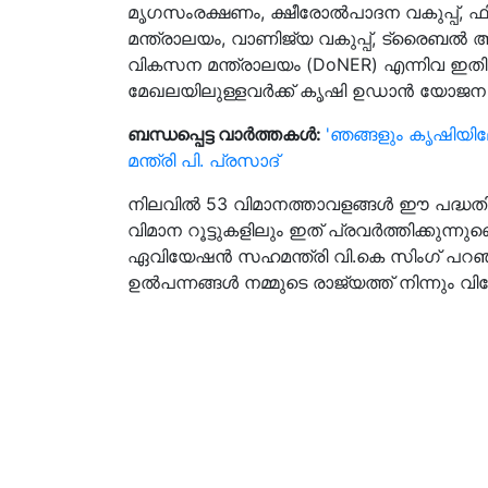
മൃഗസംരക്ഷണം, ക്ഷീരോൽപാദന വകുപ്പ്, ഫ
മന്ത്രാലയം, വാണിജ്യ വകുപ്പ്, ട്രൈബൽ അ
വികസന മന്ത്രാലയം (DoNER) എന്നിവ ഇത
മേഖലയിലുള്ളവർക്ക് കൃഷി ഉഡാൻ യോജന
ബന്ധപ്പെട്ട വാർത്തകൾ:
'ഞങ്ങളും കൃഷിയിലേക
മന്ത്രി പി. പ്രസാദ്
നിലവിൽ 53 വിമാനത്താവളങ്ങൾ ഈ പദ്ധതിയുമാ
വിമാന റൂട്ടുകളിലും ഇത് പ്രവർത്തിക്കുന്
ഏവിയേഷൻ സഹമന്ത്രി വി.കെ സിംഗ് പറഞ്
ഉൽപന്നങ്ങൾ നമ്മുടെ രാജ്യത്ത് നിന്നും വി