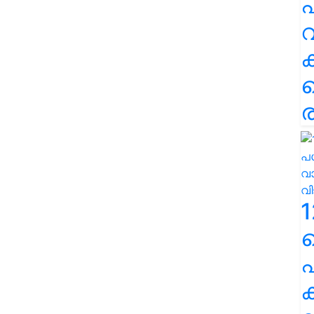
പ
വ
ര
1
പ
ക