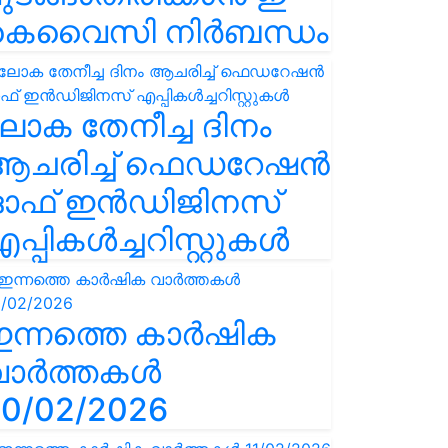
കെവൈസി നിർബന്ധം
ോക തേനീച്ച ദിനം
ആചരിച്ച് ഫെഡറേഷൻ
ഓഫ് ഇൻഡിജിനസ്
പ്പികൾച്ചറിസ്റ്റുകൾ
ഇന്നത്തെ കാർഷിക
വാർത്തകൾ
0/02/2026