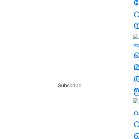
വ
വ
മ
Subscribe
ഈ
എ
വ