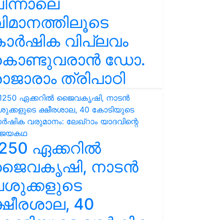
ിന്നാലെ
ിമാനത്തിലൂടെ
കാർഷിക വിപ്ലവം
കൊണ്ടുവരാൻ ഡോ.
ാജാരാം ത്രിപാഠി
250 ഏക്കറിൽ
ജൈവകൃഷി, നാടൻ
ശുക്കളുടെ
്ഷീരശാല, 40