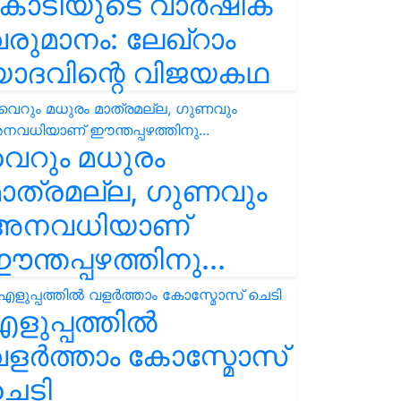
കോടിയുടെ വാർഷിക
രുമാനം: ലേഖ്‌റാം
യാദവിന്റെ വിജയകഥ
െറും മധുരം
ാത്രമല്ല, ഗുണവും
അനവധിയാണ്
ന്തപ്പഴത്തിനു...
ളുപ്പത്തിൽ
ളർത്താം കോസ്മോസ്
ചെടി