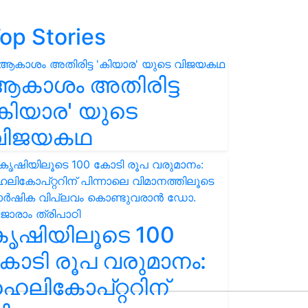
op Stories
ആകാശം അതിരിട്ട
കിയാര' യുടെ
വിജയകഥ
കൃഷിയിലൂടെ 100
ോടി രൂപ വരുമാനം:
െലികോപ്റ്ററിന്