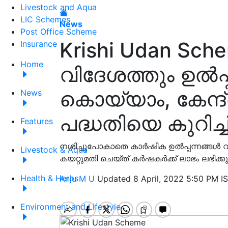
Livestock and Aqua
LIC Schemes
News
Post Office Scheme
Krishi Udan Sch
Insurance
Home
വിദേശത്തും ഉൽപ്പന
കൊയ്യാം, കേന്ദ
News
പദ്ധതിയെ കുറിച്
Features
നശിച്ചുപോകാതെ കാർഷിക ഉൽപ്പന്നങ്ങൾ 
Livestock & Aqua
കയറ്റുമതി ചെയ്ത് കർഷകർക്ക് ലാഭം ലഭിക്കുന
Health & Herbs
Anju M U
Updated 8 April, 2022 5:50 PM I
Environment and Lifestyle