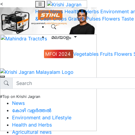
<
Home
News
Health & Herbs
Environment an
& Cash Crops
Grain & Pulses
Flowers
Taste
മലയാളം
MFOI 2024
Vegetables
Fruits
Flowers
#Top on Krishi Jagran
News
കോഴി വളർത്തൽ
Environment and Lifestyle
Health and Herbs
Agricultural news