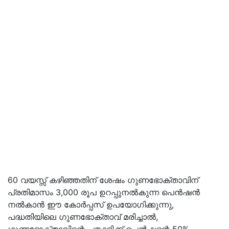
60 വയസ്സ് കഴിഞ്ഞതിന് ശേഷം ഗുണഭോക്താവിന്
പ്രതിമാസം 3,000 രൂപ ഉറപ്പുനൽകുന്ന പെൻഷൻ
നൽകാൻ ഈ കോർപ്പസ് ഉപയോഗിക്കുന്നു,
പദ്ധതിയിലെ ഗുണഭോക്താവ് മരിച്ചാൽ,