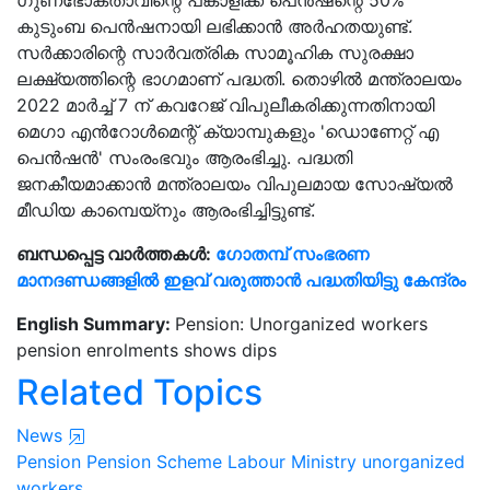
ഗുണഭോക്താവിന്റെ പങ്കാളിക്ക് പെൻഷന്റെ 50%
കുടുംബ പെൻഷനായി ലഭിക്കാൻ അർഹതയുണ്ട്.
സർക്കാരിന്റെ സാർവത്രിക സാമൂഹിക സുരക്ഷാ
ലക്ഷ്യത്തിന്റെ ഭാഗമാണ് പദ്ധതി. തൊഴിൽ മന്ത്രാലയം
2022 മാർച്ച് 7 ന് കവറേജ് വിപുലീകരിക്കുന്നതിനായി
മെഗാ എൻറോൾമെന്റ് ക്യാമ്പുകളും 'ഡൊണേറ്റ് എ
പെൻഷൻ' സംരംഭവും ആരംഭിച്ചു. പദ്ധതി
ജനകീയമാക്കാൻ മന്ത്രാലയം വിപുലമായ സോഷ്യൽ
മീഡിയ കാമ്പെയ്‌നും ആരംഭിച്ചിട്ടുണ്ട്.
ബന്ധപ്പെട്ട വാർത്തകൾ:
ഗോതമ്പ് സംഭരണ
മാനദണ്ഡങ്ങളിൽ ഇളവ് വരുത്താൻ പദ്ധതിയിട്ടു കേന്ദ്രം
English Summary:
Pension: Unorganized workers
pension enrolments shows dips
Related Topics
News
Pension
Pension Scheme
Labour Ministry
unorganized
workers