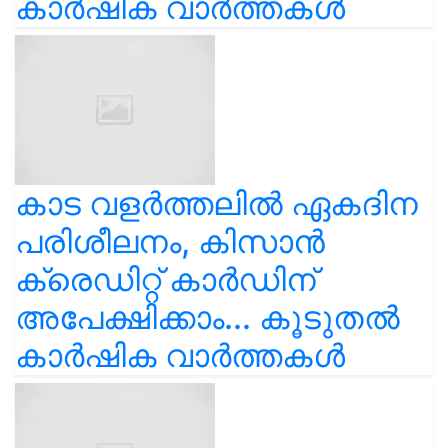
കാർഷിക വാർത്തകൾ
കാട വളര്‍ത്തലിൽ ഏകദിന
പരിശീലനം, കിസാൻ
ക്രെഡിറ്റ് കാർഡിന്
അപേക്ഷിക്കാം... കൂടുതൽ
കാർഷിക വാർത്തകൾ