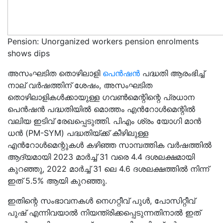
Pension: Unorganized workers pension enrolments
shows dips
അസംഘടിത തൊഴിലാളി
പെൻഷൻ
പദ്ധതി ആരംഭിച്ച്
നാല് വർഷത്തിന് ശേഷം, അസംഘടിത
തൊഴിലാളികൾക്കായുള്ള ഗവൺമെന്റിന്റെ പ്രധാന
പെൻഷൻ പദ്ധതിയിൽ മൊത്തം എൻറോൾമെന്റിൽ
വലിയ ഇടിവ് രേഖപ്പെടുത്തി. പിഎം ശ്രം യോഗി മാൻ
ധൻ (PM-SYM) പദ്ധതിയ്ക്ക് കീഴിലുള്ള
എൻറോൾമെന്റുകൾ കഴിഞ്ഞ സാമ്പത്തിക വർഷത്തിൽ
ആദ്യമായി 2023 മാർച്ച് 31 വരെ 4.4 ദശലക്ഷമായി
കുറഞ്ഞു, 2022 മാർച്ച് 31 ലെ 4.6 ദശലക്ഷത്തിൽ നിന്ന്
ഇത് 5.5% ആയി കുറഞ്ഞു.
ഇതിന്റെ സംഭാവനകൾ നെഗറ്റീവ് പുൾ, പോസിറ്റീവ്
പുഷ് എന്നിവയാൽ നിയന്ത്രിക്കപ്പെടുന്നതിനാൽ ഇത്