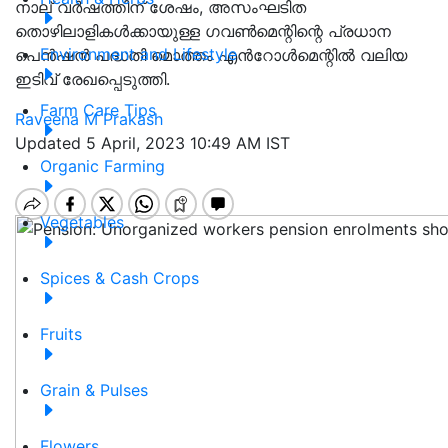
നാല് വർഷത്തിന് ശേഷം, അസംഘടിത
തൊഴിലാളികൾക്കായുള്ള ഗവൺമെന്റിന്റെ പ്രധാന
Environment and Lifestyle
പെൻഷൻ പദ്ധതി മൊത്തം എൻറോൾമെന്റിൽ വലിയ
ഇടിവ് രേഖപ്പെടുത്തി.
Farm Care Tips
Raveena M Prakash
Updated 5 April, 2023 10:49 AM IST
Organic Farming
Vegetables
Spices & Cash Crops
Fruits
Grain & Pulses
Flowers