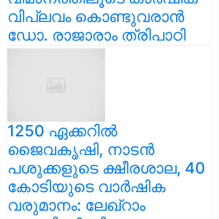
വിപ്ലവം കൊണ്ടുവരാൻ
ഡോ. രാജാരാം ത്രിപാഠി
1250 ഏക്കറിൽ
ജൈവകൃഷി, നാടൻ
പശുക്കളുടെ ക്ഷീരശാല, 40
കോടിയുടെ വാർഷിക
വരുമാനം: ലേഖ്‌റാം