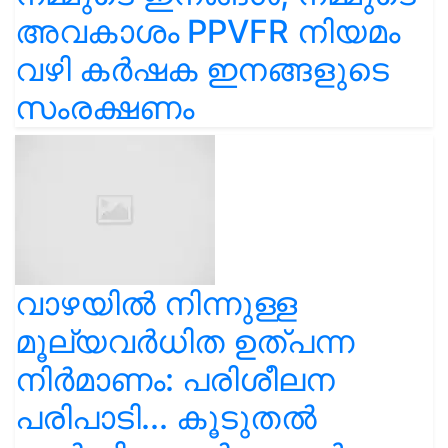
അവകാശം PPVFR നിയമം
വഴി കർഷക ഇനങ്ങളുടെ
സംരക്ഷണം
വാഴയിൽ നിന്നുള്ള
മൂല്യവർധിത ഉത്പന്ന
നിർമാണം: പരിശീലന
പരിപാടി... കൂടുതൽ