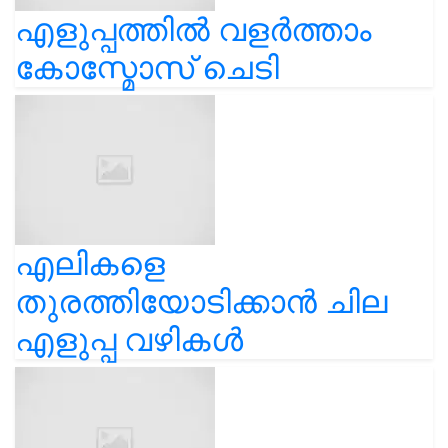
എളുപ്പത്തിൽ വളർത്താം
കോസ്മോസ് ചെടി
എലികളെ
തുരത്തിയോടിക്കാൻ ചില
എളുപ്പ വഴികൾ