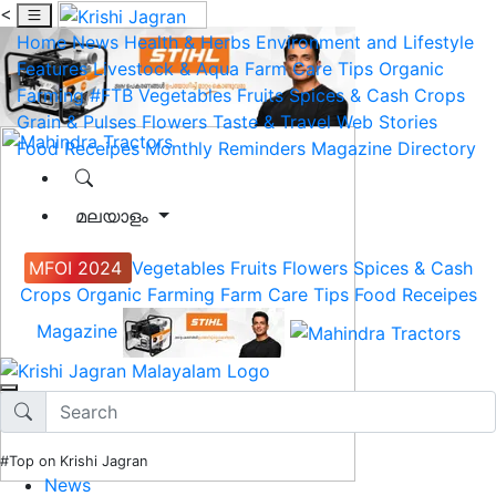
<
Home
News
Health & Herbs
Environment and Lifestyle
Features
Livestock & Aqua
Farm Care Tips
Organic
Farming
#FTB
Vegetables
Fruits
Spices & Cash Crops
Grain & Pulses
Flowers
Taste & Travel
Web Stories
Food Receipes
Monthly Reminders
Magazine
Directory
മലയാളം
MFOI 2024
Vegetables
Fruits
Flowers
Spices & Cash
Crops
Organic Farming
Farm Care Tips
Food Receipes
Magazine
#Top on Krishi Jagran
News