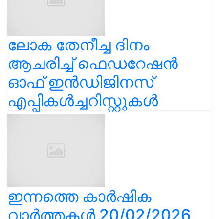
ലോക തേനീച്ച ദിനം
ആചരിച്ച് ഫെഡറേഷൻ
ഓഫ് ഇൻഡിജിനസ്
എപ്പികൾച്ചറിസ്റ്റുകൾ
ഇന്നത്തെ കാർഷിക
വാർത്തകൾ 20/02/2026