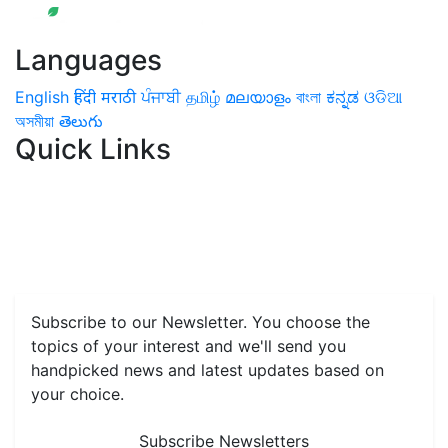
Languages
English
हिंदी
मराठी
ਪੰਜਾਬੀ
தமிழ்
മലയാളം
বাংলা
ಕನ್ನಡ
ଓଡିଆ
অসমীয়া
తెలుగు
Quick Links
Home
News
Health & Herbs
Environment and Lifestyle
Features
Livestock & Aqua
Farm Care Tips
Organic
Farming
#FTB
Vegetables
Fruits
Spices & Cash Crops
Grain & Pulses
Flowers
Taste & Travel
Food Receipes
Monthly Reminders
Subscribe to our Newsletter. You choose the
topics of your interest and we'll send you
handpicked news and latest updates based on
your choice.
Subscribe Newsletters