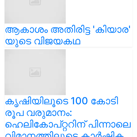
ആകാശം അതിരിട്ട 'കിയാര'
യുടെ വിജയകഥ
കൃഷിയിലൂടെ 100 കോടി
രൂപ വരുമാനം:
ഹെലികോപ്റ്ററിന് പിന്നാലെ
വിമാനത്തിലൂടെ കാർഷിക