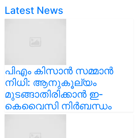
Latest News
പിഎം കിസാൻ സമ്മാൻ
നിധി: ആനുകൂല്യം
മുടങ്ങാതിരിക്കാൻ ഇ-
കെവൈസി നിർബന്ധം