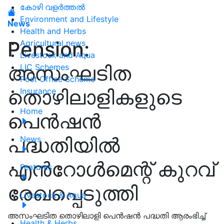
കോഴി വളർത്തൽ
Environment and Lifestyle
News
Health and Herbs
Pension:
Agricultural news
Livestock and Aqua
അസംഘടിത
LIC Schemes
Post Office Scheme
തൊഴിലാളികളുടെ
Insurance
Home
പെൻഷൻ
പദ്ധതിയിൽ
News
എൻറോൾമെന്റ് കുറവ്
Features
രേഖപ്പെടുത്തി
Livestock & Aqua
അസംഘടിത തൊഴിലാളി പെൻഷൻ പദ്ധതി ആരംഭിച്ച്
Health & Herbs