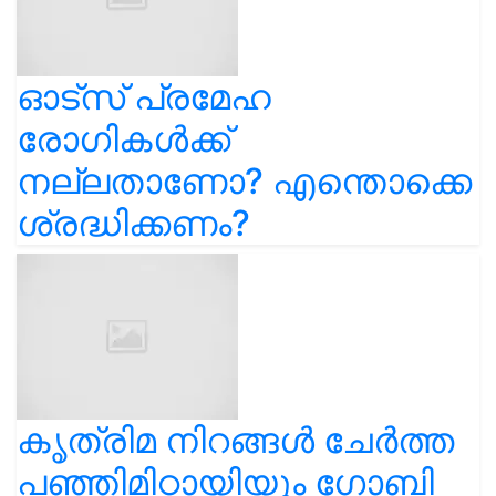
ഓട്സ് പ്രമേഹ
രോഗികൾക്ക്
നല്ലതാണോ? എന്തൊക്കെ
ശ്രദ്ധിക്കണം?
കൃത്രിമ നിറങ്ങൾ ചേർത്ത
പഞ്ഞിമിഠായിയും ഗോബി