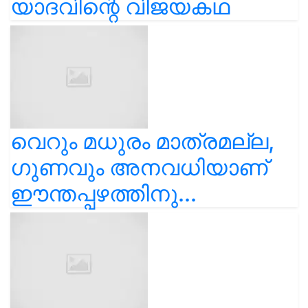
യാദവിന്റെ വിജയകഥ
വെറും മധുരം മാത്രമല്ല,
ഗുണവും അനവധിയാണ്
ഈന്തപ്പഴത്തിനു...