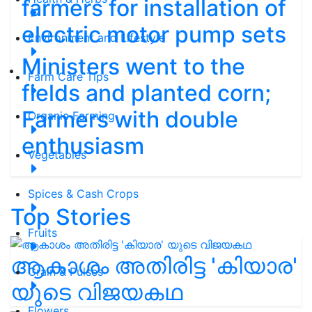
farmers for installation of
electric motor pump sets
Environment and Lifestyle
Ministers went to the
Farm Care Tips
fields and planted corn;
Farmers with double
Organic Farming
enthusiasm
Vegetables
Spices & Cash Crops
Top Stories
Fruits
ആകാശം അതിരിട്ട 'കിയാര'
Grain & Pulses
യുടെ വിജയകഥ
Flowers