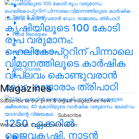
Taste & Travel
കൃഷിയിലൂടെ 100 കോടി
Food Receipes
രൂപ വരുമാനം:
ഹെലികോപ്റ്ററിന് പിന്നാലെ
Monthly Reminders
വിമാനത്തിലൂടെ കാർഷിക
Web Stories
വിപ്ലവം കൊണ്ടുവരാൻ
ഡോ. രാജാരാം ത്രിപാഠി
Magazines
Subscribe to our print & digital magazines now.
Subscribe
1250 ഏക്കറിൽ
We're social. Connect with us on:
ജൈവകൃഷി, നാടൻ