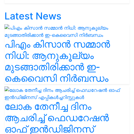
Latest News
പിഎം കിസാൻ സമ്മാൻ
നിധി: ആനുകൂല്യം
മുടങ്ങാതിരിക്കാൻ ഇ-
കെവൈസി നിർബന്ധം
ലോക തേനീച്ച ദിനം
ആചരിച്ച് ഫെഡറേഷൻ
ഓഫ് ഇൻഡിജിനസ്