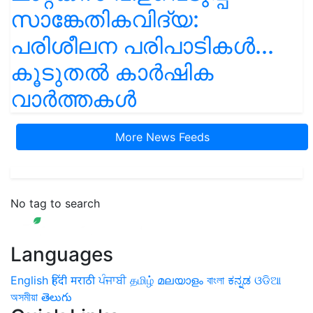
സാങ്കേതികവിദ്യ:
പരിശീലന പരിപാടികൾ...
കൂടുതൽ കാർഷിക
വാർത്തകൾ
More News Feeds
No tag to search
Languages
English
हिंदी
मराठी
ਪੰਜਾਬੀ
தமிழ்
മലയാളം
বাংলা
ಕನ್ನಡ
ଓଡିଆ
অসমীয়া
తెలుగు