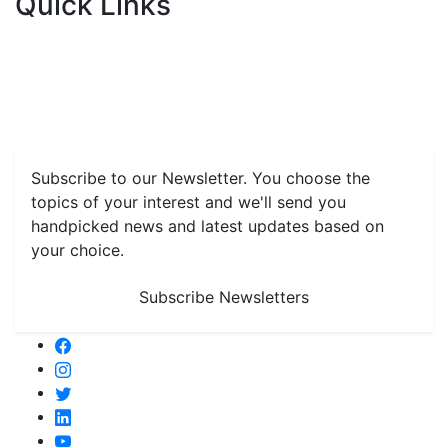
Quick Links
Home
News
Health & Herbs
Environment and Lifestyle
Features
Livestock & Aqua
Farm Care Tips
Organic
Farming
#FTB
Vegetables
Fruits
Spices & Cash Crops
Grain & Pulses
Flowers
Taste & Travel
Food Receipes
Monthly Reminders
Subscribe to our Newsletter. You choose the
topics of your interest and we'll send you
handpicked news and latest updates based on
your choice.
Subscribe Newsletters