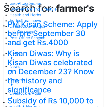
കോഴി വളർത്തൽ
Search for:
farmer's
Environment and Lifestyle
Health and Herbs
Agricultural news
PM Kisan Scheme: Apply
Livestock and Aqua
before September 30
LIC Schemes
Post Office Scheme
and get Rs.4000
Insurance
Kisan Diwas: Why is
Home
Kisan Diwas celebrated
News
on December 23? Know
the history and
Features
significance
Livestock & Aqua
Subsidy of Rs 10,000 to
Health & Herbs