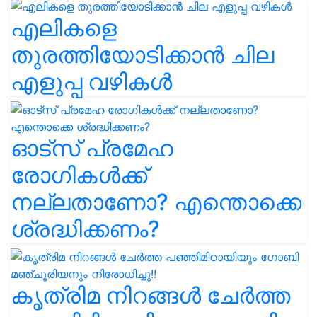
എലികളെ
തുരത്തിയോടിക്കാൻ ചില
എളുപ്പ വഴികൾ
ഓട്സ് പ്രമേഹ
രോഗികൾക്ക്
നല്ലതാണോ? എന്തൊക്കെ
ശ്രദ്ധിക്കണം?
കൃത്രിമ നിറങ്ങൾ ചേർത്ത