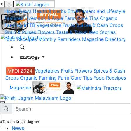
<
Home
News
Health & Herbs
Environment and Lifestyle
Features
Livestock & Aqua
Farm Care Tips
Organic
Farming
#FTB
Vegetables
Fruits
Spices & Cash Crops
Grain & Pulses
Flowers
Taste & Travel
Web Stories
Food Receipes
Monthly Reminders
Magazine
Directory
മലയാളം
MFOI 2024
Vegetables
Fruits
Flowers
Spices & Cash
Crops
Organic Farming
Farm Care Tips
Food Receipes
Magazine
#Top on Krishi Jagran
News