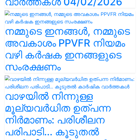
വാർത്തകൾ 04/02/2026
നമ്മുടെ ഇനങ്ങൾ, നമ്മുടെ
അവകാശം PPVFR നിയമം
വഴി കർഷക ഇനങ്ങളുടെ
സംരക്ഷണം
വാഴയിൽ നിന്നുള്ള
മൂല്യവർധിത ഉത്പന്ന
നിർമാണം: പരിശീലന
പരിപാടി... കൂടുതൽ