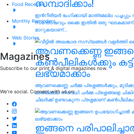
സമ്പാദിക്കാം!
Food Receipes
ഇൻറീരിയര്‍ ഭംഗിക്കായി മാത്രമല്ല പച്ചപ
Monthly Reminders
സന്തോഷവും ഒക്കെ ഇതിൽ ഒരു ഘടകമാണ്.
മാറുകയാണ്…
Web Stories
ആവണക്കെണ്ണ ഇങ്ങന
Magazines
കൺപീലികൾക്കും കട്ട
Subscribe to our print & digital magazines now.
ലഭ്യമാക്കാം
ആവണക്കെണ്ണ ചർമ്മ പ്രശ്നങ്ങൾക്കും, മുടിക
We're social. Connect with us on:
മാത്രമല്ല നിരവധി ചർമ്മ പ്രശ്നങ്ങളെ ചി
ചിലർക്ക് ഉണ്ടാകുന്ന പ്രശ്നമാണ് കൺപീലികൾ
ഇങ്ങനെ പരിപാലിച്ചാൽ