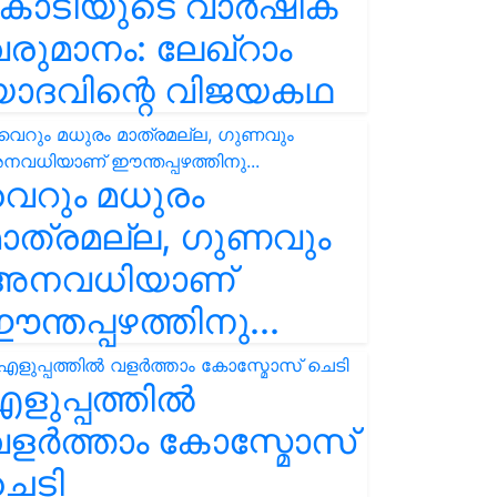
കോടിയുടെ വാർഷിക
രുമാനം: ലേഖ്‌റാം
യാദവിന്റെ വിജയകഥ
െറും മധുരം
ാത്രമല്ല, ഗുണവും
അനവധിയാണ്
ന്തപ്പഴത്തിനു...
ളുപ്പത്തിൽ
ളർത്താം കോസ്മോസ്
ചെടി