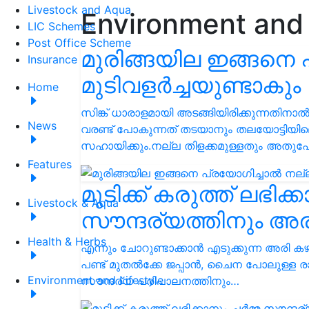
Livestock and Aqua
Environment and 
LIC Schemes
Post Office Scheme
മുരിങ്ങയില ഇങ്ങനെ 
Insurance
മുടിവളർച്ചയുണ്ടാകും
Home
സിങ്ക് ധാരാളമായി അടങ്ങിയിരിക്കുന്നതിനാൽ 
News
വരണ്ട് പോകുന്നത് തടയാനും തലയോട്ടിയില
സഹായിക്കും.നല്ല തിളക്കമുള്ളതും അത
Features
മുടിക്ക് കരുത്ത് ലഭിക്
Livestock & Aqua
സൗന്ദര്യത്തിനും അര
Health & Herbs
എന്നും ചോറുണ്ടാക്കാൻ എടുക്കുന്ന അരി ക
പണ്ട് മുതൽക്കേ ജപ്പാൻ, ചൈന പോലുള്ള ര
Environment and Lifestyle
സൗന്ദര്യ പരിപാലനത്തിനും…