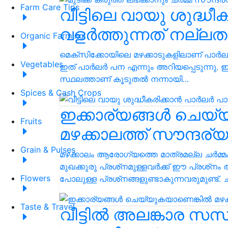
Farm Care Tips
വീട്ടിലെ വായു ശുദ്ധീക
വളർത്തുന്നത് നല്ല
Organic Farming
മെക്‌സിക്കോയിലെ മഴക്കാടുകളിലാണ് പാർലർ 
Vegetables
ഇത് പാർലർ പന എന്നും അറിയപ്പെടുന്നു. 
സ്ഥലത്താണ് കൂടുതല്‍ നന്നായി…
Spices & Cash Crops
ഇക്കാര്യങ്ങൾ ചെയ
Fruits
മഴക്കാലത്ത് സൗന്ദര്
Grain & Pulses
മഴക്കാലം ആരോഗ്യത്തെ മാത്രമല്ല ചര്‍മ്മം,
മുഖക്കുരു പ്രശ്‌നമുള്ളവര്‍ക്ക് ഈ പ്രശ്‌ന
Flowers
പോലുള്ള പ്രശ്‌നങ്ങളുണ്ടാകുന്നവരുമുണ്ട്. ച
Taste & Travel
വീട്ടിൽ അലങ്കാര 