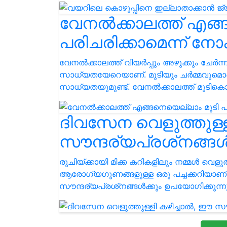
വേനൽക്കാലത്ത് എങ്
പരിചരിക്കാമെന്ന് നോക
വേനൽക്കാലത്ത് വിയർപ്പും അഴുക്കും ചേർന്
സാധ്യതയേറെയാണ്. മുടിയും ചർമ്മവുമൊക്ക
സാധ്യതയുമുണ്ട്. വേനൽക്കാലത്ത് മുടികൊഴി
ദിവസേന വെളുത്തുള്ള
സൗന്ദര്യപ്രശ്‌നങ്ങൾ
രുചിയ്ക്കായി മിക്ക കറികളിലും നമ്മൾ വെളുത
ആരോഗ്യഗുണങ്ങളുള്ള ഒരു പച്ചക്കറിയാണ് വ
സൗന്ദര്യപ്രശ്‌നങ്ങൾക്കും ഉപയോഗിക്കുന്നുണ