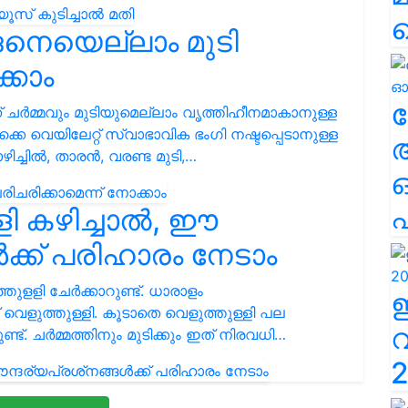
ങനെയെല്ലാം മുടി
്കാം
ല
ന് ചർമ്മവും മുടിയുമെല്ലാം വൃത്തിഹീനമാകാനുള്ള
െ വെയിലേറ്റ് സ്വാഭാവിക ഭംഗി നഷ്ടപ്പെടാനുള്ള
ച്ചിൽ, താരൻ, വരണ്ട മുടി,…
എ
ി കഴിച്ചാൽ, ഈ
ക്ക് പരിഹാരം നേടാം
്തുളളി ചേർക്കാറുണ്ട്. ധാരാളം
െളുത്തുള്ളി. കൂടാതെ വെളുത്തുള്ളി പല
്ട്. ചർമ്മത്തിനും മുടിക്കും ഇത് നിരവധി…
2