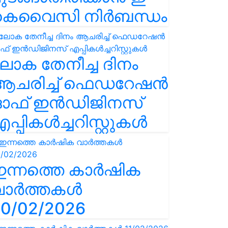
കെവൈസി നിർബന്ധം
ോക തേനീച്ച ദിനം
ആചരിച്ച് ഫെഡറേഷൻ
ഓഫ് ഇൻഡിജിനസ്
പ്പികൾച്ചറിസ്റ്റുകൾ
ഇന്നത്തെ കാർഷിക
വാർത്തകൾ
0/02/2026