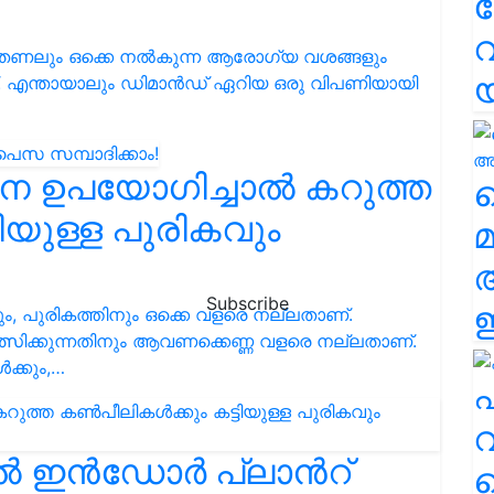
വ
്പും തണലും ഒക്കെ നൽകുന്ന ആരോഗ്യ വശങ്ങളും
 എന്തായാലും ഡിമാൻഡ് ഏറിയ ഒരു വിപണിയായി
െ ഉപയോഗിച്ചാൽ കറുത്ത
വ
ിയുള്ള പുരികവും
മ
Subscribe
ഈ
്കും, പുരികത്തിനും ഒക്കെ വളരെ നല്ലതാണ്.
കിത്സിക്കുന്നതിനും ആവണക്കെണ്ണ വളരെ നല്ലതാണ്.
ക്കും,…
എ
വ
 ഇന്‍ഡോര്‍ പ്ലാന്‍റ്