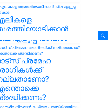
എലികളെ
ുരത്തിയോടിക്കാൻ
ില എളുപ്പ വഴികൾ
ഓട്സ് പ്രമേഹ
ോഗികൾക്ക്
നല്ലതാണോ?
ന്തൊക്കെ
്രദ്ധിക്കണം?