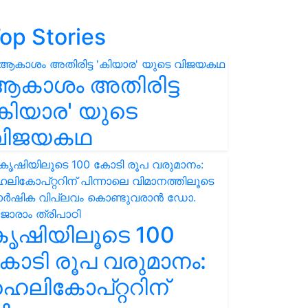
op Stories
ആകാശം അതിരിട്ട
കിയാര' യുടെ
വിജയകഥ
കൃഷിയിലൂടെ 100
ോടി രൂപ വരുമാനം:
െലികോപ്റ്ററിന്