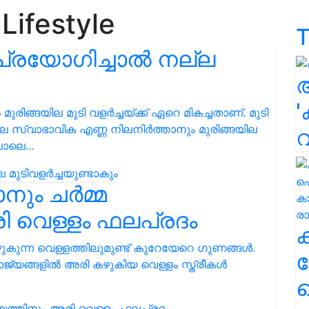
Lifestyle
T
പ്രയോഗിച്ചാൽ നല്ല
'
മുരിങ്ങയില മുടി വളർച്ചയ്ക്ക് ഏറെ മികച്ചതാണ്. മുടി
െ സ്വാഭാവിക എണ്ണ നിലനിർത്താനും മുരിങ്ങയില
ുപോലെ…
കാനും ചർമ്മ
ി വെള്ളം ഫലപ്രദം
ഴുകുന്ന വെള്ളത്തിലുമുണ്ട് കുറേയേറെ ഗുണങ്ങൾ.
ക
ാജ്യങ്ങളിൽ അരി കഴുകിയ വെള്ളം സ്ത്രീകൾ
ഹ