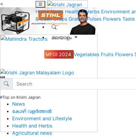
<
Home
News
Health & Herbs
Environment an
& Cash Crops
Grain & Pulses
Flowers
Taste
മലയാളം
MFOI 2024
Vegetables
Fruits
Flowers
#Top on Krishi Jagran
News
കോഴി വളർത്തൽ
Environment and Lifestyle
Health and Herbs
Agricultural news