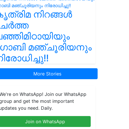
ൃത്രിമ നിറങ്ങൾ
ചേർത്ത
ഞ്ഞിമിഠായിയും
ഗോബി മഞ്ചൂരിയനും
ിരോധിച്ചു!!
More Stories
We're on WhatsApp! Join our WhatsApp
group and get the most important
updates you need. Daily.
Join on WhatsApp