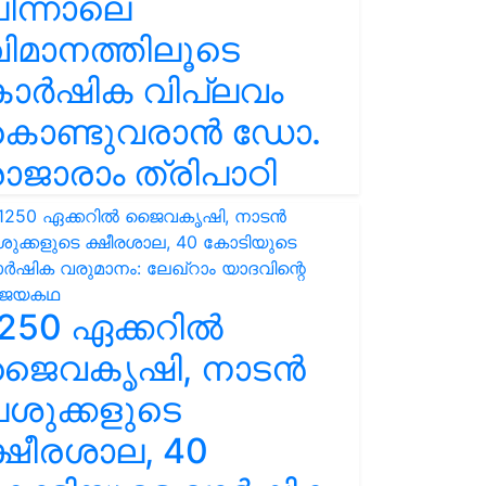
ിന്നാലെ
ിമാനത്തിലൂടെ
കാർഷിക വിപ്ലവം
കൊണ്ടുവരാൻ ഡോ.
ാജാരാം ത്രിപാഠി
250 ഏക്കറിൽ
ജൈവകൃഷി, നാടൻ
ശുക്കളുടെ
്ഷീരശാല, 40