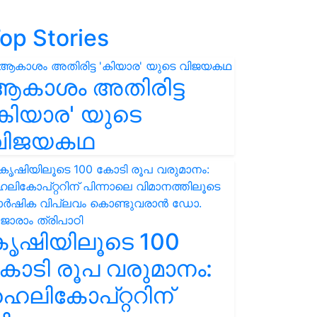
op Stories
ആകാശം അതിരിട്ട
കിയാര' യുടെ
വിജയകഥ
കൃഷിയിലൂടെ 100
ോടി രൂപ വരുമാനം:
െലികോപ്റ്ററിന്