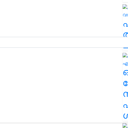
ത
ച
ര
എ
ശ