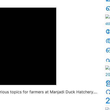
ല
എ
ious topics for farmers at Manjadi Duck Hatchery....
2