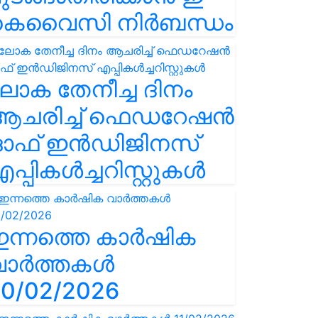
കെവൈസി നിർബന്ധം
ോക തേനീച്ച ദിനം
ആചരിച്ച് ഫെഡറേഷൻ
ഓഫ് ഇൻഡിജിനസ്
പ്പികൾച്ചറിസ്റ്റുകൾ
ഇന്നത്തെ കാർഷിക
വാർത്തകൾ
0/02/2026