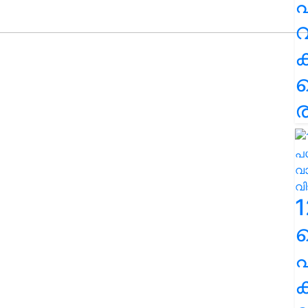
പ
വ
ര
1
പ
ക