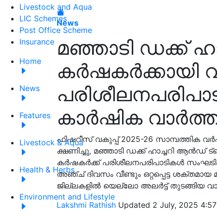
Livestock and Aqua
LIC Schemes
News
Post Office Scheme
മഞ്ഞാടി ഡക്ക് ഹ
Insurance
Home
കര്‍ഷകര്‍ക്കായ
പരിശീലനപരിപാട
News
കാർഷിക വാർത്
Features
ഫിഷറീസ് വകുപ്പ് 2025-26 സാമ്പത്തിക വര്‍
Livestock & Aqua
ക്ഷണിച്ചു, മഞ്ഞാടി ഡക്ക് ഹാച്ചറി ആന്‍ഡ് ട്രെ
കര്‍ഷകര്‍ക്ക് പരിശീലനപരിപാടികൾ സംഘടിപ്
Health & Herbs
അഞ്ച് ദിവസം വീണ്ടും ഒറ്റപ്പെട്ട ശക്തമാ
ജില്ലകളിൽ യെല്ലോ അലർട്ട് തുടങ്ങിയ വ
Environment and Lifestyle
Lakshmi Rathish
Updated 2 July, 2025 4:57