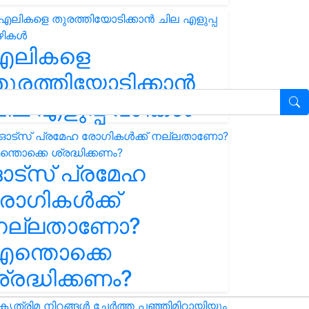
എലികളെ
ുരത്തിയോടിക്കാൻ
ില എളുപ്പ വഴികൾ
ഓട്സ് പ്രമേഹ
ോഗികൾക്ക്
നല്ലതാണോ?
ന്തൊക്കെ
്രദ്ധിക്കണം?