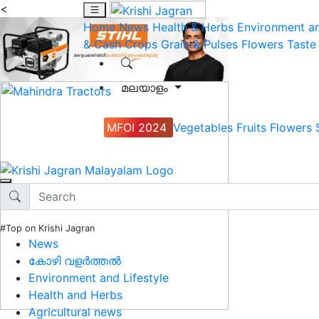
<
Home
News
Health & Herbs
Environment an
& Cash Crops
Grain & Pulses
Flowers
Taste
മലയാളം
MFOI 2024
Vegetables
Fruits
Flowers
#Top on Krishi Jagran
News
കോഴി വളർത്തൽ
Environment and Lifestyle
Health and Herbs
Agricultural news