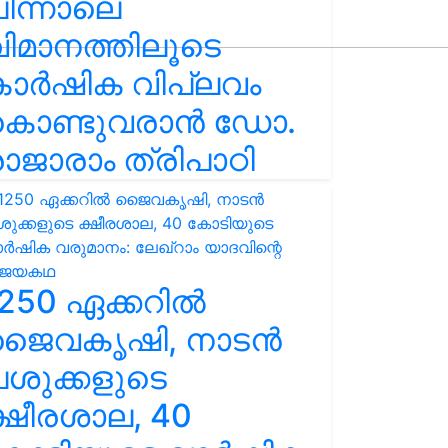
ിന്നാലെ
ിമാനത്തിലൂടെ
കാർഷിക വിപ്ലവം
കൊണ്ടുവരാൻ ഡോ.
ാജാരാം ത്രിപാഠി
250 ഏക്കറിൽ
ജൈവകൃഷി, നാടൻ
ശുക്കളുടെ
്ഷീരശാല, 40