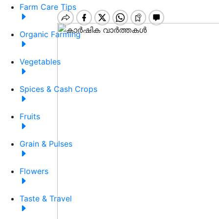
Farm Care Tips
Organic Farming
Vegetables
Spices & Cash Crops
Fruits
Grain & Pulses
Flowers
Taste & Travel