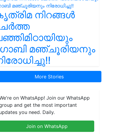
ൃത്രിമ നിറങ്ങൾ
ചേർത്ത
ഞ്ഞിമിഠായിയും
ഗോബി മഞ്ചൂരിയനും
ിരോധിച്ചു!!
More Stories
We're on WhatsApp! Join our WhatsApp
group and get the most important
updates you need. Daily.
Join on WhatsApp