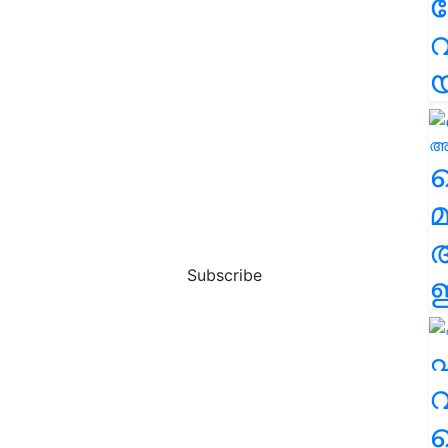
വ
വ
മ
Subscribe
ഈ
എ
വ