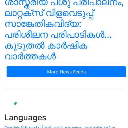
ശാസ്ത്രീയ പശു പരിപാലനം,
ലാറ്റക്സ് വിളവെടുപ്പ്
സാങ്കേതികവിദ്യ:
പരിശീലന പരിപാടികൾ...
കൂടുതൽ കാർഷിക
വാർത്തകൾ
More News Feeds
Languages