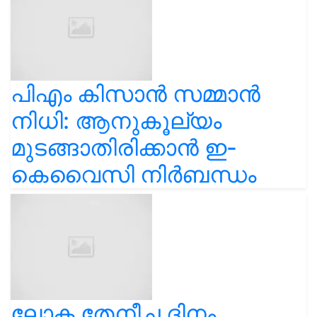
പിഎം കിസാൻ സമ്മാൻ
നിധി: ആനുകൂല്യം
മുടങ്ങാതിരിക്കാൻ ഇ-
കെവൈസി നിർബന്ധം
ലോക തേനീച്ച ദിനം