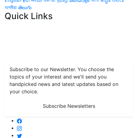
English
हिंदी
मराठी
ਪੰਜਾਬੀ
தமிழ்
മലയാളം
বাংলা
ಕನ್ನಡ
ଓଡିଆ
অসমীয়া
తెలుగు
Quick Links
Home
News
Health & Herbs
Environment and Lifestyle
Features
Livestock & Aqua
Farm Care Tips
Organic
Farming
#FTB
Vegetables
Fruits
Spices & Cash Crops
Grain & Pulses
Flowers
Taste & Travel
Food Receipes
Monthly Reminders
Subscribe to our Newsletter. You choose the
topics of your interest and we'll send you
handpicked news and latest updates based on
your choice.
Subscribe Newsletters