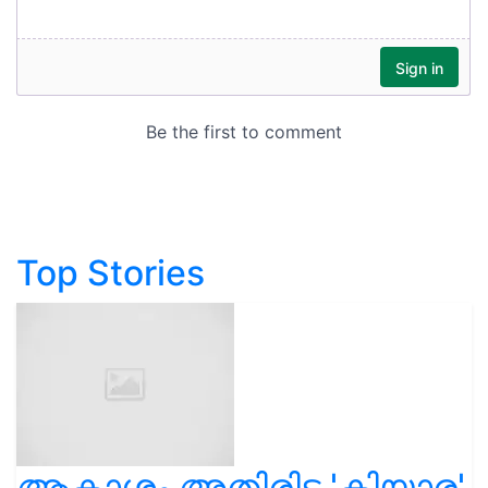
Top Stories
ആകാശം അതിരിട്ട 'കിയാര'