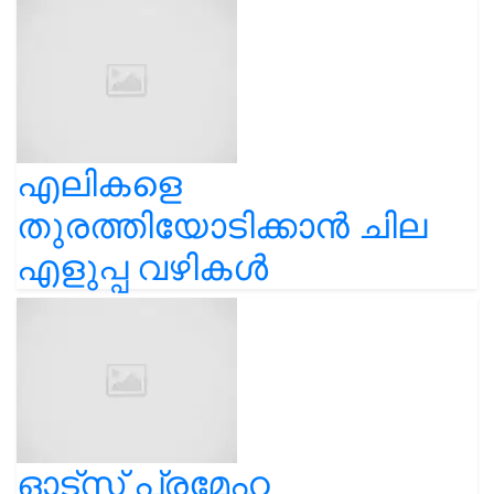
എലികളെ
തുരത്തിയോടിക്കാൻ ചില
എളുപ്പ വഴികൾ
ഓട്സ് പ്രമേഹ