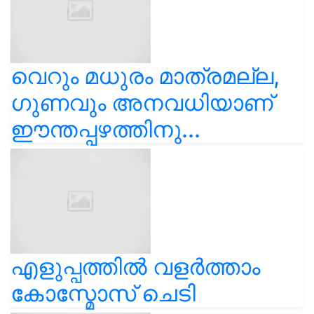
വെറും മധുരം മാത്രമല്ല,
ഗുണവും അനവധിയാണ്
ഈന്തപ്പഴത്തിനു...
എളുപ്പത്തിൽ വളർത്താം
കോസ്മോസ് ചെടി