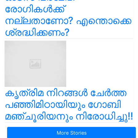
രോഗികൾക്ക്
നല്ലതാണോ? എന്തൊക്കെ
ശ്രദ്ധിക്കണം?
കൃത്രിമ നിറങ്ങൾ ചേർത്ത
പഞ്ഞിമിഠായിയും ഗോബി
മഞ്ചൂരിയനും നിരോധിച്ചു!!
More Stories