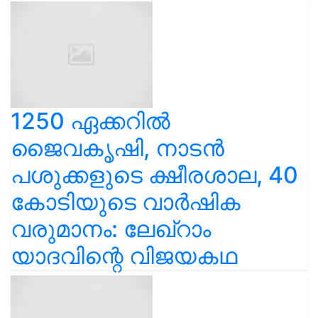
1250 ഏക്കറിൽ
ജൈവകൃഷി, നാടൻ
പശുക്കളുടെ ക്ഷീരശാല, 40
കോടിയുടെ വാർഷിക
വരുമാനം: ലേഖ്‌റാം
യാദവിന്റെ വിജയകഥ