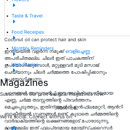
Taste & Travel
Food Receipes
Coconut oil can protect hair and skin
Monthly Reminders
ഇന്ത്യയിൽ വളർന്ന നമുക്ക്
വെളിച്ചെണ്ണ
അപരിചിതമല്ല. ചിലർ ഇത് പാചകത്തിന്
Web Stories
ഉപയോഗിക്കുമ്പോൾ, മറ്റുള്ളവർ മുടി മസാജ്
ചെയ്യാനും ചിലർ ചർമ്മത്തെ പോഷിപ്പിക്കാനും
ഉപയോഗിക്കുന്നു.
Magazines
പഠനങ്ങൾ അനുസരിച്ച്, ഈ അവിശ്വസനീയമായ
Subscribe to our print & digital magazines now.
എണ്ണ, ചർമ്മ തടസ്സത്തിന്റെ പ്രവർത്തനം
മെച്ചപ്പെടുത്തും, ഇതിന് ആൻറി-ഇൻഫ്ലമേറ്ററി, ആൻറി
Subscribe
ബാക്ടീരിയൽ ഗുണങ്ങൾ ഉണ്ട്, കൂടാതെ ചർമ്മത്തിന്റെ
We're social. Connect with us on:
വാർദ്ധക്യത്തിന്റെ ലക്ഷണങ്ങളോട് പോരാടുന്നു,
മാത്രമല്ല ഇത് ഫലപ്രദമായ മോയ്സ്ചറൈസർ