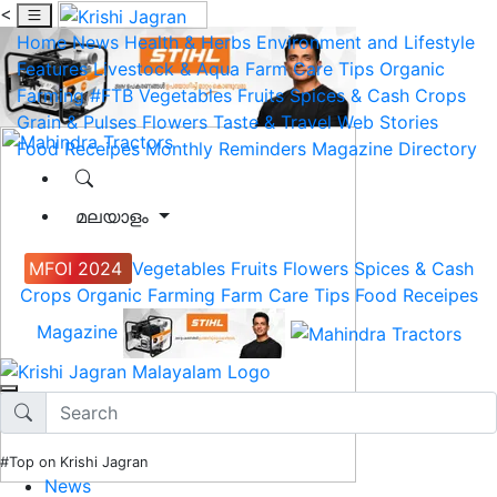
<
Home
News
Health & Herbs
Environment and Lifestyle
Features
Livestock & Aqua
Farm Care Tips
Organic
Farming
#FTB
Vegetables
Fruits
Spices & Cash Crops
Grain & Pulses
Flowers
Taste & Travel
Web Stories
Food Receipes
Monthly Reminders
Magazine
Directory
മലയാളം
MFOI 2024
Vegetables
Fruits
Flowers
Spices & Cash
Crops
Organic Farming
Farm Care Tips
Food Receipes
Magazine
#Top on Krishi Jagran
News