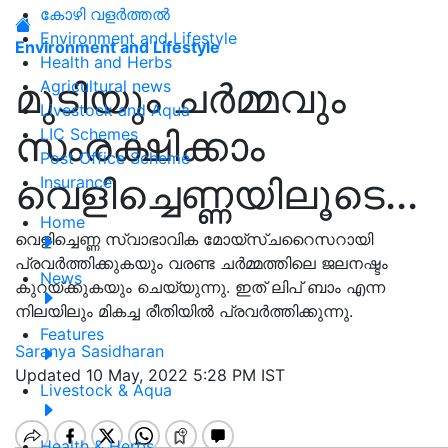
കോഴി വളർത്തൽ
Environment and Lifestyle
Environment and Lifestyle
Health and Herbs
മുടിയും ചർമ്മവും
Agricultural news
Livestock and Aqua
സംരക്ഷിക്കാം
LIC Schemes
Post Office Scheme
വെളിച്ചെണ്ണയിലൂടെ...
Insurance
Home
വെളിച്ചെണ്ണ സ്വാഭാവിക മോയ്സ്ചറൈസറായി
പ്രവർത്തിക്കുകയും വരണ്ട ചർമ്മത്തിലെ ജലനഷ്ടം
News
കുറയ്ക്കുകയും ചെയ്യുന്നു. ഇത് ലിപ് ബാം എന്ന
നിലയിലും മികച്ച രീതിയിൽ പ്രവർത്തിക്കുന്നു.
Features
Saranya Sasidharan
Updated 10 May, 2022 5:28 PM IST
Livestock & Aqua
Health & Herbs