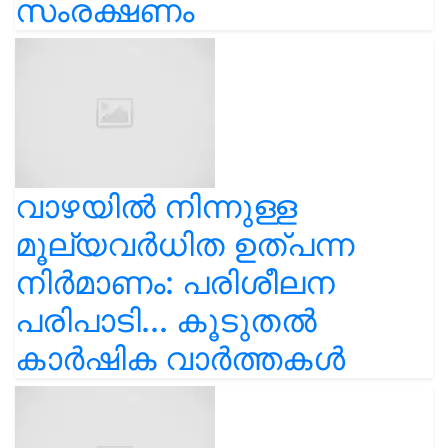
സംരക്ഷണം
വാഴയിൽ നിന്നുള്ള
മൂല്യവർധിത ഉത്പന്ന
നിർമാണം: പരിശീലന
പരിപാടി... കൂടുതൽ
കാർഷിക വാർത്തകൾ