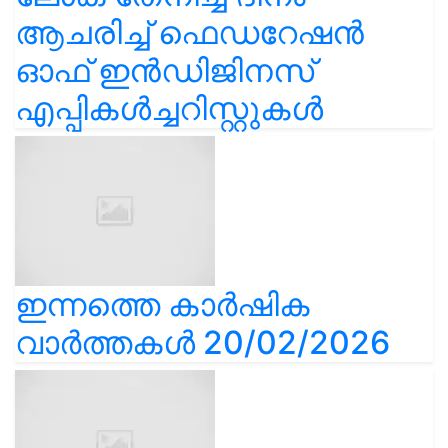
ആചരിച്ച് ഫെഡറേഷൻ
ഓഫ് ഇൻഡിജിനസ്
എപ്പികൾച്ചറിസ്റ്റുകൾ
ഇന്നത്തെ കാർഷിക
വാർത്തകൾ 20/02/2026