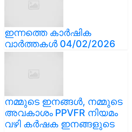
ഇന്നത്തെ കാർഷിക
വാർത്തകൾ 04/02/2026
നമ്മുടെ ഇനങ്ങൾ, നമ്മുടെ
അവകാശം PPVFR നിയമം
വഴി കർഷക ഇനങ്ങളുടെ