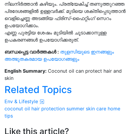
നിലനിർത്താൻ കഴിയും. പ്രത്യേകിച്ച് തണുത്തുറഞ്ഞ
പ്രദേശങ്ങളിൽ ഉള്ളവർക്ക്. മുടിയെ ശക്തിപ്പെടുത്താൻ
വെളിച്ചെണ്ണ അടങ്ങിയ ഫ്രിസ്-ഫൈറ്റിംഗ് സെറം
ഉപയോഗിക്കാം.
എണ്ണ പുരട്ടിയ ശേഷം മുടിയിൽ ചൂടാക്കാനുള്ള
ഉപകരണങ്ങൾ ഉപയോഗിക്കരുത്.
ബന്ധപ്പെട്ട വാർത്തകൾ :
തുളസിയുടെ ഇനങ്ങളും
അത്ഭുതകരമായ ഉപയോഗങ്ങളും
English Summary:
Coconut oil can protect hair and
skin
Related Topics
Env & Lifestyle
coconut oil
hair protection
summer skin care
home
tips
Like this article?