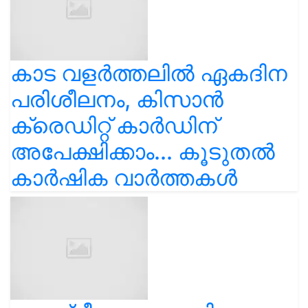
കാട വളര്‍ത്തലിൽ ഏകദിന
പരിശീലനം, കിസാൻ
ക്രെഡിറ്റ് കാർഡിന്
അപേക്ഷിക്കാം... കൂടുതൽ
കാർഷിക വാർത്തകൾ