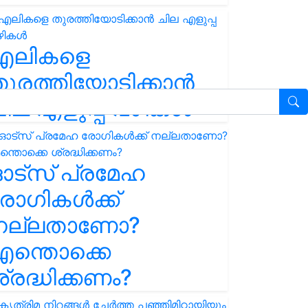
എലികളെ
ുരത്തിയോടിക്കാൻ
ില എളുപ്പ വഴികൾ
ഓട്സ് പ്രമേഹ
ോഗികൾക്ക്
നല്ലതാണോ?
ന്തൊക്കെ
്രദ്ധിക്കണം?