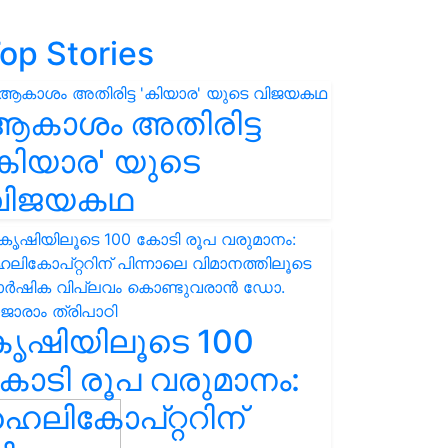
op Stories
ആകാശം അതിരിട്ട
കിയാര' യുടെ
വിജയകഥ
കൃഷിയിലൂടെ 100
ോടി രൂപ വരുമാനം:
െലികോപ്റ്ററിന്