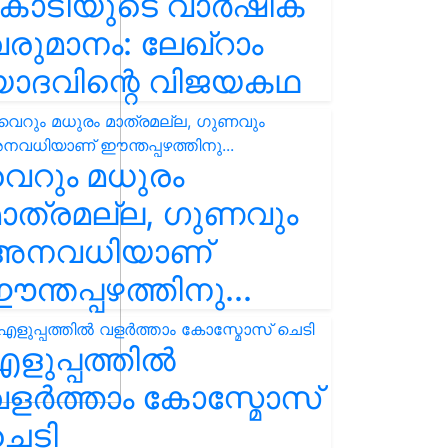
കോടിയുടെ വാർഷിക
രുമാനം: ലേഖ്‌റാം
യാദവിന്റെ വിജയകഥ
െറും മധുരം
ാത്രമല്ല, ഗുണവും
അനവധിയാണ്
ന്തപ്പഴത്തിനു...
ളുപ്പത്തിൽ
ളർത്താം കോസ്മോസ്
ചെടി