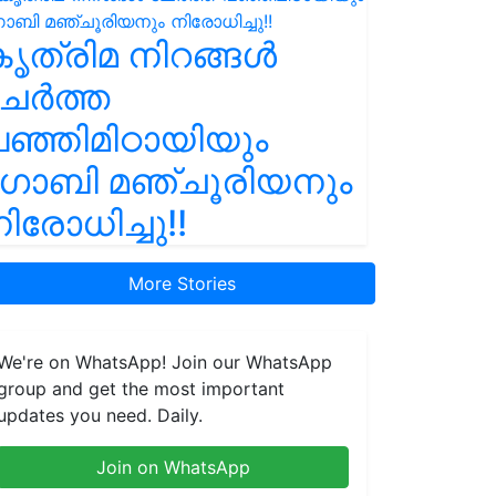
ൃത്രിമ നിറങ്ങൾ
ചേർത്ത
ഞ്ഞിമിഠായിയും
ഗോബി മഞ്ചൂരിയനും
ിരോധിച്ചു!!
More Stories
We're on WhatsApp! Join our WhatsApp
group and get the most important
updates you need. Daily.
Join on WhatsApp