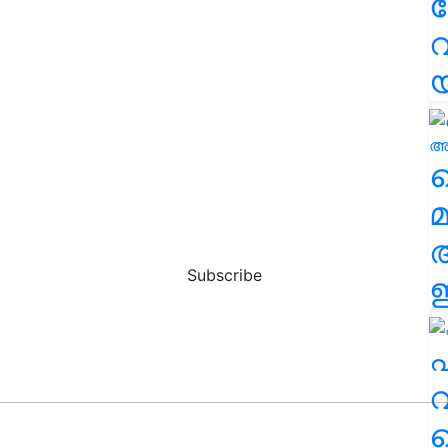
വ
വ
മ
Subscribe
ഈ
എ
വ