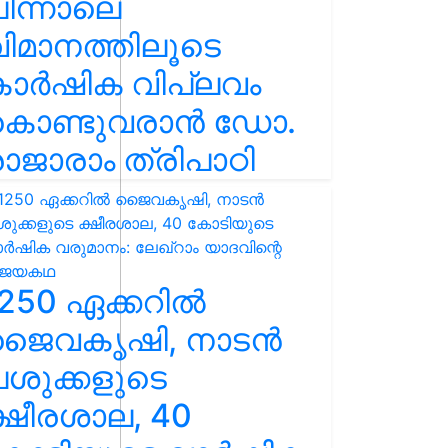
ിന്നാലെ
ിമാനത്തിലൂടെ
കാർഷിക വിപ്ലവം
കൊണ്ടുവരാൻ ഡോ.
ാജാരാം ത്രിപാഠി
250 ഏക്കറിൽ
ജൈവകൃഷി, നാടൻ
ശുക്കളുടെ
്ഷീരശാല, 40