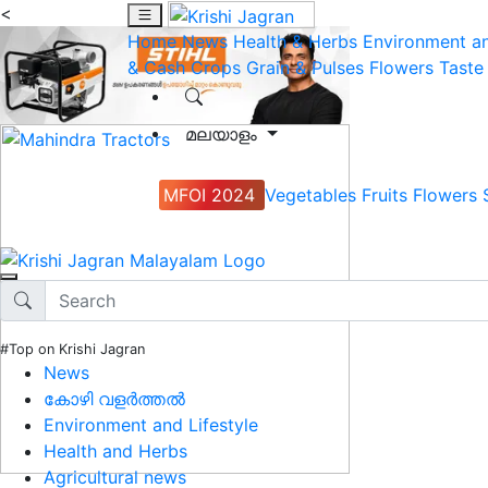
<
Home
News
Health & Herbs
Environment an
& Cash Crops
Grain & Pulses
Flowers
Taste
മലയാളം
MFOI 2024
Vegetables
Fruits
Flowers
#Top on Krishi Jagran
News
കോഴി വളർത്തൽ
Environment and Lifestyle
Health and Herbs
Agricultural news