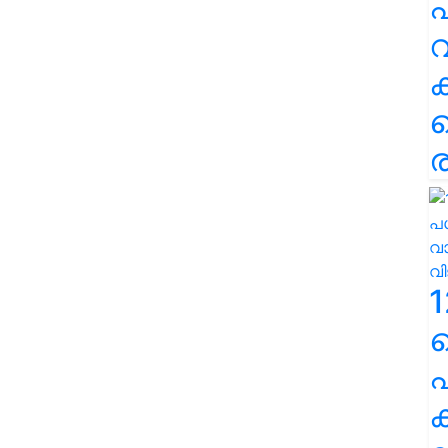
പ
വ
ര
1
പ
ക