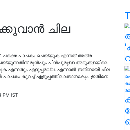
T
ക്കുവാൻ ചില
'
. പക്ഷെ പാചകം ചെയ്യുക എന്നത് അത്ര
യ്യുന്നതിന് മുൻപും പിൻപുമുള്ള അടുക്കളയിലെ
ത്തുക എന്നതും എളുപ്പമല്ല. എന്നാൽ ഇതിനായി ചില
പാചകം കുറച്ച് എളുപ്പത്തിലാക്കാനാകും. ഇതിനെ
4 PM IST
ക
ഹ