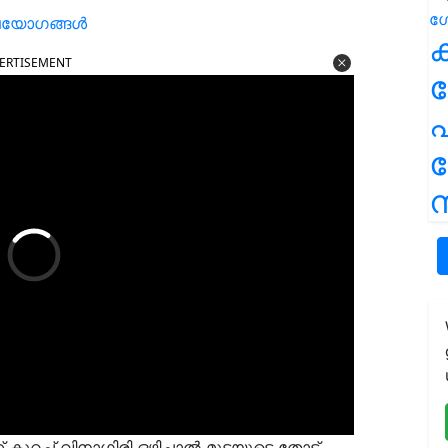
ഉപയോഗങ്ങൾ
ക
ERTISEMENT
പ
ന
 കുറച്ച് വിനാഗിരി ഒഴിച്ചാല്‍ മുട്ടയുടെ തോട്