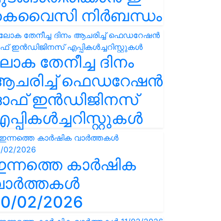
കെവൈസി നിർബന്ധം
ോക തേനീച്ച ദിനം
ആചരിച്ച് ഫെഡറേഷൻ
ഓഫ് ഇൻഡിജിനസ്
പ്പികൾച്ചറിസ്റ്റുകൾ
ഇന്നത്തെ കാർഷിക
വാർത്തകൾ
0/02/2026