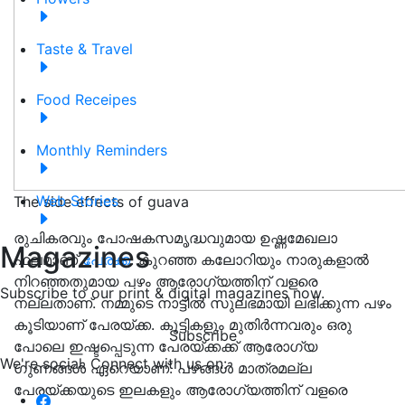
Taste & Travel
Food Receipes
Monthly Reminders
Web Stories
The side effects of guava
രുചികരവും പോഷകസമൃദ്ധവുമായ ഉഷ്ണമേഖലാ
Magazines
ഫലമാണ്
പേരക്ക
. കുറഞ്ഞ കലോറിയും നാരുകളാൽ
നിറഞ്ഞതുമായ പഴം ആരോഗ്യത്തിന് വളരെ
Subscribe to our print & digital magazines now.
നല്ലതാണ്. നമ്മുടെ നാട്ടിൽ സുലഭമായി ലഭിക്കുന്ന പഴം
കൂടിയാണ് പേരയ്ക്ക. കുട്ടികളും മുതിർന്നവരും ഒരു
Subscribe
പോലെ ഇഷ്ടപ്പെടുന്ന പേരയ്ക്കക്ക് ആരോഗ്യ
We're social. Connect with us on:
ഗുണങ്ങൾ ഏറെയാണ്. പഴങ്ങൾ മാത്രമല്ല
പേരയ്ക്കയുടെ ഇലകളും ആരോഗ്യത്തിന് വളരെ