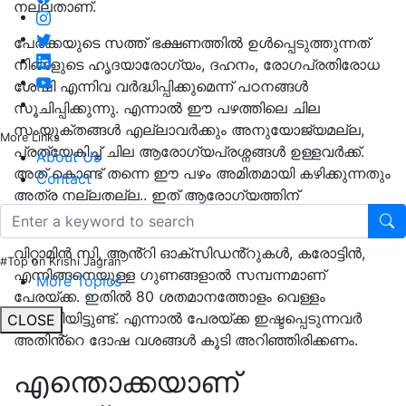
നല്ലതാണ്.
പേരക്കയുടെ സത്ത് ഭക്ഷണത്തിൽ ഉൾപ്പെടുത്തുന്നത്
നിങ്ങളുടെ ഹൃദയാരോഗ്യം, ദഹനം, രോഗപ്രതിരോധ
ശേഷി എന്നിവ വർദ്ധിപ്പിക്കുമെന്ന് പഠനങ്ങൾ
സൂചിപ്പിക്കുന്നു. എന്നാൽ ഈ പഴത്തിലെ ചില
സംയുക്തങ്ങൾ എല്ലാവർക്കും അനുയോജ്യമല്ല,
More Links
പ്രത്യേകിച്ച് ചില ആരോഗ്യപ്രശ്നങ്ങൾ ഉള്ളവർക്ക്.
About Us
അത് കൊണ്ട് തന്നെ ഈ പഴം അമിതമായി കഴിക്കുന്നതും
Contact
അത്ര നല്ലതല്ല.. ഇത് ആരോഗ്യത്തിന്
ഹാനികരമാണ്.
വിറ്റാമിൻ സി, ആൻ്റി ഓക്സിഡൻ്റുകൾ, കരോട്ടിൻ,
#Top on Krishi Jagran
എന്നിങ്ങനെയുള്ള ഗുണങ്ങളാൽ സമ്പന്നമാണ്
More Topics
പേരയ്ക്ക. ഇതിൽ 80 ശതമാനത്തോളം വെള്ളം
അടങ്ങിയിട്ടുണ്ട്. എന്നാൽ പേരയ്ക്ക ഇഷ്ടപ്പെടുന്നവർ
CLOSE
അതിൻ്റെ ദോഷ വശങ്ങൾ കൂടി അറിഞ്ഞിരിക്കണം.
എന്തൊക്കയാണ്