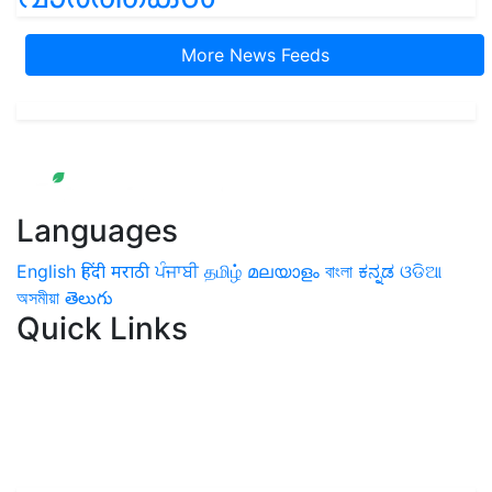
More News Feeds
Languages
English
हिंदी
मराठी
ਪੰਜਾਬੀ
தமிழ்
മലയാളം
বাংলা
ಕನ್ನಡ
ଓଡିଆ
অসমীয়া
తెలుగు
Quick Links
Home
News
Health & Herbs
Environment and Lifestyle
Features
Livestock & Aqua
Farm Care Tips
Organic
Farming
#FTB
Vegetables
Fruits
Spices & Cash Crops
Grain & Pulses
Flowers
Taste & Travel
Food Receipes
Monthly Reminders