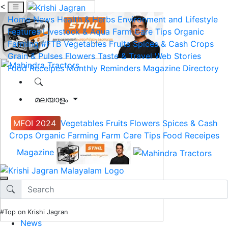
<
Home
News
Health & Herbs
Environment and Lifestyle
Features
Livestock & Aqua
Farm Care Tips
Organic
Farming
#FTB
Vegetables
Fruits
Spices & Cash Crops
Grain & Pulses
Flowers
Taste & Travel
Web Stories
Food Receipes
Monthly Reminders
Magazine
Directory
മലയാളം
MFOI 2024
Vegetables
Fruits
Flowers
Spices & Cash
Crops
Organic Farming
Farm Care Tips
Food Receipes
Magazine
#Top on Krishi Jagran
News