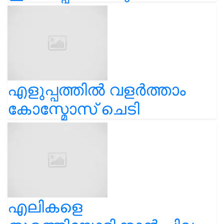
എളുപ്പത്തിൽ വളർത്താം
കോസ്മോസ് ചെടി
എലികളെ