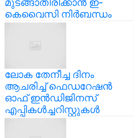
മുടങ്ങാതിരിക്കാൻ ഇ-
കെവൈസി നിർബന്ധം
ലോക തേനീച്ച ദിനം
ആചരിച്ച് ഫെഡറേഷൻ
ഓഫ് ഇൻഡിജിനസ്
എപ്പികൾച്ചറിസ്റ്റുകൾ