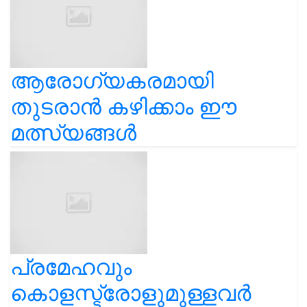
ആരോഗ്യകരമായി
തുടരാൻ കഴിക്കാം ഈ
മത്സ്യങ്ങൾ
പ്രമേഹവും
കൊളസ്ട്രോളുമുള്ളവർ