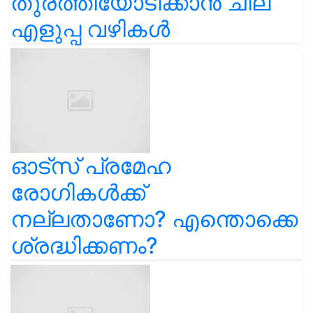
തുരത്തിയോടിക്കാൻ ചില
എളുപ്പ വഴികൾ
ഓട്സ് പ്രമേഹ
രോഗികൾക്ക്
നല്ലതാണോ? എന്തൊക്കെ
ശ്രദ്ധിക്കണം?