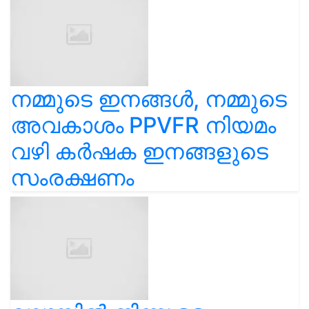
നമ്മുടെ ഇനങ്ങൾ, നമ്മുടെ
അവകാശം PPVFR നിയമം
വഴി കർഷക ഇനങ്ങളുടെ
സംരക്ഷണം