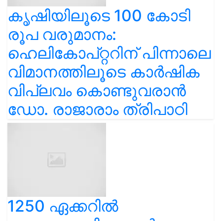
കൃഷിയിലൂടെ 100 കോടി
രൂപ വരുമാനം:
ഹെലികോപ്റ്ററിന് പിന്നാലെ
വിമാനത്തിലൂടെ കാർഷിക
വിപ്ലവം കൊണ്ടുവരാൻ
ഡോ. രാജാരാം ത്രിപാഠി
1250 ഏക്കറിൽ