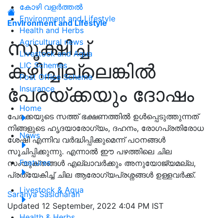
കോഴി വളർത്തൽ
Environment and Lifestyle
Environment and Lifestyle
Health and Herbs
സൂക്ഷിച്ച്
Agricultural news
Livestock and Aqua
കഴിച്ചില്ലെങ്കിൽ
LIC Schemes
Post Office Scheme
പേരയ്ക്കയും ദോഷം
Insurance
Home
പേരക്കയുടെ സത്ത് ഭക്ഷണത്തിൽ ഉൾപ്പെടുത്തുന്നത്
നിങ്ങളുടെ ഹൃദയാരോഗ്യം, ദഹനം, രോഗപ്രതിരോധ
News
ശേഷി എന്നിവ വർദ്ധിപ്പിക്കുമെന്ന് പഠനങ്ങൾ
സൂചിപ്പിക്കുന്നു. എന്നാൽ ഈ പഴത്തിലെ ചില
Features
സംയുക്തങ്ങൾ എല്ലാവർക്കും അനുയോജ്യമല്ല,
പ്രത്യേകിച്ച് ചില ആരോഗ്യപ്രശ്നങ്ങൾ ഉള്ളവർക്ക്.
Livestock & Aqua
Saranya Sasidharan
Updated 12 September, 2022 4:04 PM IST
Health & Herbs