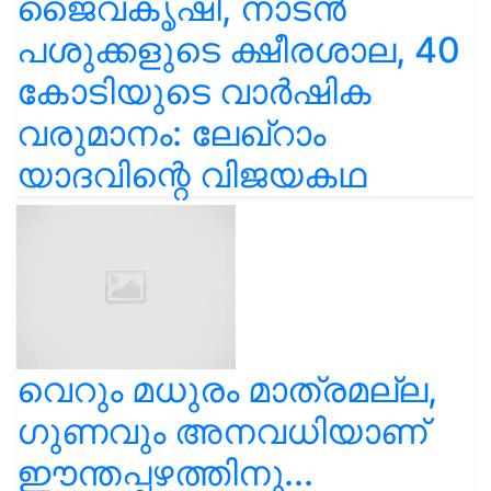
ജൈവകൃഷി, നാടൻ
പശുക്കളുടെ ക്ഷീരശാല, 40
കോടിയുടെ വാർഷിക
വരുമാനം: ലേഖ്‌റാം
യാദവിന്റെ വിജയകഥ
വെറും മധുരം മാത്രമല്ല,
ഗുണവും അനവധിയാണ്
ഈന്തപ്പഴത്തിനു...