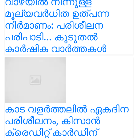
വാഴയിൽ നിന്നുള്ള
മൂല്യവർധിത ഉത്പന്ന
നിർമാണം: പരിശീലന
പരിപാടി... കൂടുതൽ
കാർഷിക വാർത്തകൾ
കാട വളര്‍ത്തലിൽ ഏകദിന
പരിശീലനം, കിസാൻ
ക്രെഡിറ്റ് കാർഡിന്