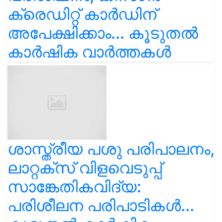
ക്രെഡിറ്റ് കാർഡിന്
അപേക്ഷിക്കാം... കൂടുതൽ
കാർഷിക വാർത്തകൾ
ശാസ്ത്രീയ പശു പരിപാലനം,
ലാറ്റക്സ് വിളവെടുപ്പ്
സാങ്കേതികവിദ്യ:
പരിശീലന പരിപാടികൾ...