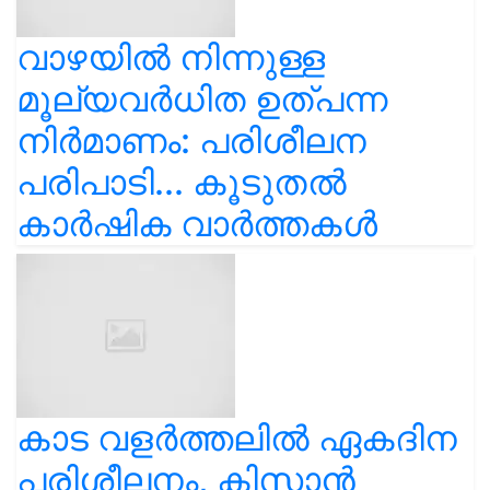
വാഴയിൽ നിന്നുള്ള
മൂല്യവർധിത ഉത്പന്ന
നിർമാണം: പരിശീലന
പരിപാടി... കൂടുതൽ
കാർഷിക വാർത്തകൾ
കാട വളര്‍ത്തലിൽ ഏകദിന
പരിശീലനം, കിസാൻ