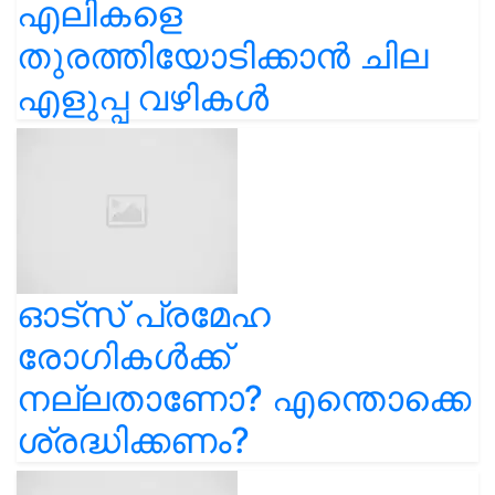
എലികളെ
തുരത്തിയോടിക്കാൻ ചില
എളുപ്പ വഴികൾ
ഓട്സ് പ്രമേഹ
രോഗികൾക്ക്
നല്ലതാണോ? എന്തൊക്കെ
ശ്രദ്ധിക്കണം?