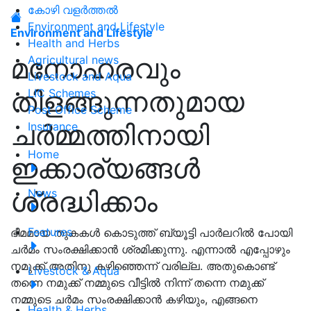
കോഴി വളർത്തൽ
Environment and Lifestyle
Environment and Lifestyle
Health and Herbs
മനോഹരവും
Agricultural news
Livestock and Aqua
തിളങ്ങുന്നതുമായ
LIC Schemes
Post Office Scheme
ചർമ്മത്തിനായി
Insurance
Home
ഇക്കാര്യങ്ങൾ
ശ്രദ്ധിക്കാം
News
Features
ഭീമമായ തുകകൾ കൊടുത്ത് ബ്യൂട്ടി പാർലറിൽ പോയി
ചർമം സംരക്ഷിക്കാൻ ശ്രമിക്കുന്നു. എന്നാൽ എപ്പോഴും
നമുക്ക് അതിനു കഴിഞ്ഞെന്ന് വരില്ല. അതുകൊണ്ട്
Livestock & Aqua
തന്നെ നമുക്ക് നമ്മുടെ വീട്ടിൽ നിന്ന് തന്നെ നമുക്ക്
നമ്മുടെ ചർമം സംരക്ഷിക്കാൻ കഴിയും, എങ്ങനെ
Health & Herbs