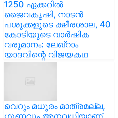
1250 ഏക്കറിൽ
ജൈവകൃഷി, നാടൻ
പശുക്കളുടെ ക്ഷീരശാല, 40
കോടിയുടെ വാർഷിക
വരുമാനം: ലേഖ്‌റാം
യാദവിന്റെ വിജയകഥ
വെറും മധുരം മാത്രമല്ല,
ഗുണവും അനവധിയാണ്