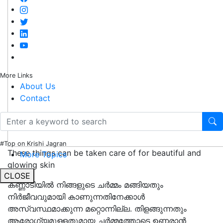
More Links
About Us
Contact
#Top on Krishi Jagran
These things can be taken care of for beautiful and
More Topics
glowing skin
CLOSE
കണ്ണാടിയിൽ നിങ്ങളുടെ ചർമ്മം മങ്ങിയതും
നിർജീവവുമായി കാണുന്നതിനേക്കാൾ
അസ്വസ്ഥമാക്കുന്ന മറ്റൊന്നില്ല. തിളങ്ങുന്നതും
ആരോഗ്യമുള്ളതുമായ ചർമ്മത്തോടെ ഉണരാൻ