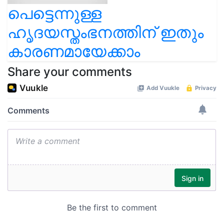
പെട്ടെന്നുള്ള
ഹൃദയസ്തംഭനത്തിന് ഇതും
കാരണമായേക്കാം
Share your comments