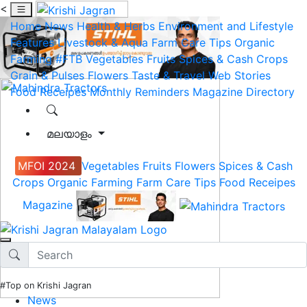
<
Home
News
Health & Herbs
Environment and Lifestyle
Features
Livestock & Aqua
Farm Care Tips
Organic
Farming
#FTB
Vegetables
Fruits
Spices & Cash Crops
Grain & Pulses
Flowers
Taste & Travel
Web Stories
Food Receipes
Monthly Reminders
Magazine
Directory
മലയാളം
MFOI 2024
Vegetables
Fruits
Flowers
Spices & Cash
Crops
Organic Farming
Farm Care Tips
Food Receipes
Magazine
#Top on Krishi Jagran
News