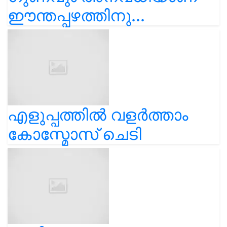
ഈന്തപ്പഴത്തിനു...
എളുപ്പത്തിൽ വളർത്താം
കോസ്മോസ് ചെടി