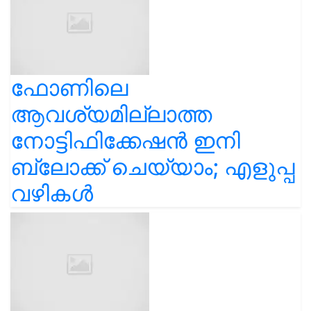
ഫോണിലെ
ആവശ്യമില്ലാത്ത
നോട്ടിഫിക്കേഷൻ ഇനി
ബ്ലോക്ക് ചെയ്യാം; എളുപ്പ
വഴികൾ