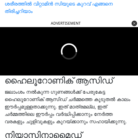
ശരീരത്തിൽ വിറ്റാമിൻ സിയുടെ കുറവ് എങ്ങനെ
തിരിച്ചറിയാം
ADVERTISEMENT
ഹൈലൂറോണിക് ആസിഡ്
ജലാംശം നൽകുന്ന ഗുണങ്ങൾക്ക് പേരുകേട്ട
ഹൈലൂറോണിക് ആസിഡ് ചർമ്മത്തെ കൂടുതൽ കാലം
ഈർപ്പമുള്ളതാക്കുന്നു. ഇത് മാത്രമല്ല, ഇത്
ചർമ്മത്തിലെ ഈർപ്പം വർദ്ധിപ്പിക്കാനും നേർത്ത
വരകളും ചുളിവുകളും കുറയ്ക്കാനും സഹായിക്കുന്നു.
നിയാസിനാമൈഡ്