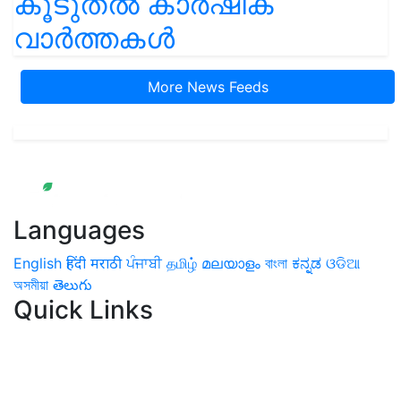
കൂടുതൽ കാർഷിക
വാർത്തകൾ
More News Feeds
Languages
English
हिंदी
मराठी
ਪੰਜਾਬੀ
தமிழ்
മലയാളം
বাংলা
ಕನ್ನಡ
ଓଡିଆ
অসমীয়া
తెలుగు
Quick Links
Home
News
Health & Herbs
Environment and Lifestyle
Features
Livestock & Aqua
Farm Care Tips
Organic
Farming
#FTB
Vegetables
Fruits
Spices & Cash Crops