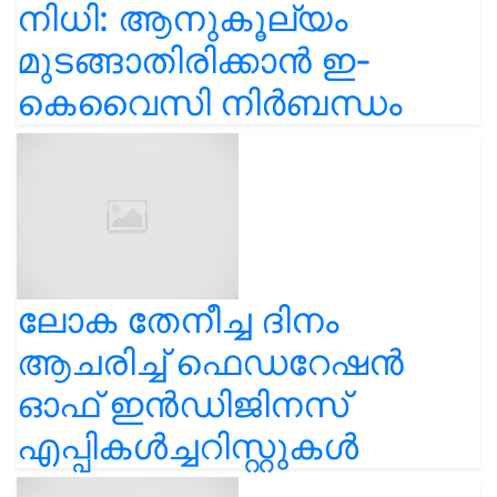
നിധി: ആനുകൂല്യം
മുടങ്ങാതിരിക്കാൻ ഇ-
കെവൈസി നിർബന്ധം
ലോക തേനീച്ച ദിനം
ആചരിച്ച് ഫെഡറേഷൻ
ഓഫ് ഇൻഡിജിനസ്
എപ്പികൾച്ചറിസ്റ്റുകൾ