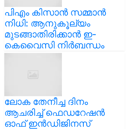
പിഎം കിസാൻ സമ്മാൻ
നിധി: ആനുകൂല്യം
മുടങ്ങാതിരിക്കാൻ ഇ-
കെവൈസി നിർബന്ധം
ലോക തേനീച്ച ദിനം
ആചരിച്ച് ഫെഡറേഷൻ
ഓഫ് ഇൻഡിജിനസ്