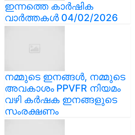
ഇന്നത്തെ കാർഷിക
വാർത്തകൾ 04/02/2026
നമ്മുടെ ഇനങ്ങൾ, നമ്മുടെ
അവകാശം PPVFR നിയമം
വഴി കർഷക ഇനങ്ങളുടെ
സംരക്ഷണം