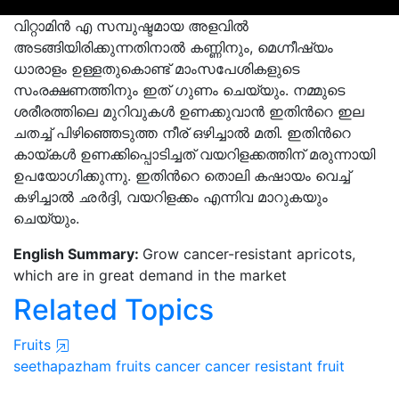
വിറ്റാമിൻ എ സമ്പുഷ്ടമായ അളവിൽ
അടങ്ങിയിരിക്കുന്നതിനാൽ കണ്ണിനും, മെഗ്നീഷ്യം
ധാരാളം ഉള്ളതുകൊണ്ട് മാംസപേശികളുടെ
സംരക്ഷണത്തിനും ഇത് ഗുണം ചെയ്യും. നമ്മുടെ
ശരീരത്തിലെ മുറിവുകൾ ഉണക്കുവാൻ ഇതിൻറെ ഇല
ചതച്ച് പിഴിഞ്ഞെടുത്ത നീര് ഒഴിച്ചാൽ മതി. ഇതിൻറെ
കായ്കൾ ഉണക്കിപ്പൊടിച്ചത് വയറിളക്കത്തിന് മരുന്നായി
ഉപയോഗിക്കുന്നു. ഇതിൻറെ തൊലി കഷായം വെച്ച്
കഴിച്ചാൽ ഛർദ്ദി, വയറിളക്കം എന്നിവ മാറുകയും
ചെയ്യും.
English Summary:
Grow cancer-resistant apricots,
which are in great demand in the market
Related Topics
Fruits
seethapazham
fruits
cancer
cancer resistant fruit