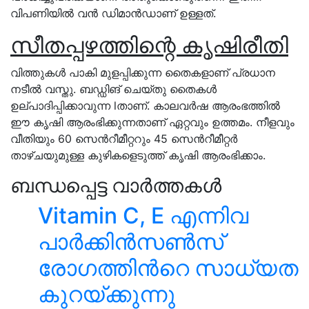
വിപണിയിൽ വൻ ഡിമാൻഡാണ് ഉള്ളത്.
സീതപ്പഴത്തിന്റെ കൃഷിരീതി
വിത്തുകൾ പാകി മുളപ്പിക്കുന്ന തൈകളാണ് പ്രധാന
നടീൽ വസ്തു. ബഡ്ഡിങ് ചെയ്തു തൈകൾ
ഉല്പാദിപ്പിക്കാവുന്ന lതാണ്. കാലവർഷ ആരംഭത്തിൽ
ഈ കൃഷി ആരംഭിക്കുന്നതാണ് ഏറ്റവും ഉത്തമം. നീളവും
വീതിയും 60 സെൻറീമീറ്ററും 45 സെൻറീമീറ്റർ
താഴ്ചയുമുള്ള കുഴികളെടുത്ത് കൃഷി ആരംഭിക്കാം.
ബന്ധപ്പെട്ട വാർത്തകൾ
Vitamin C, E എന്നിവ
പാര്‍ക്കിന്‍സണ്‍സ്
രോഗത്തിൻറെ സാധ്യത
കുറയ്ക്കുന്നു