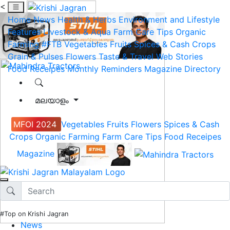
<
Home
News
Health & Herbs
Environment and Lifestyle
Features
Livestock & Aqua
Farm Care Tips
Organic
Farming
#FTB
Vegetables
Fruits
Spices & Cash Crops
Grain & Pulses
Flowers
Taste & Travel
Web Stories
Food Receipes
Monthly Reminders
Magazine
Directory
മലയാളം
MFOI 2024
Vegetables
Fruits
Flowers
Spices & Cash
Crops
Organic Farming
Farm Care Tips
Food Receipes
Magazine
#Top on Krishi Jagran
News