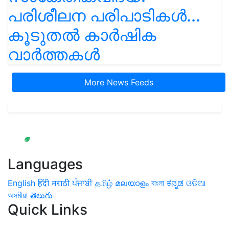
പരിശീലന പരിപാടികൾ...
കൂടുതൽ കാർഷിക
വാർത്തകൾ
More News Feeds
Languages
English
हिंदी
मराठी
ਪੰਜਾਬੀ
தமிழ்
മലയാളം
বাংলা
ಕನ್ನಡ
ଓଡିଆ
অসমীয়া
తెలుగు
Quick Links
Home
News
Health & Herbs
Environment and Lifestyle