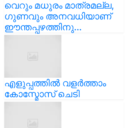
വെറും മധുരം മാത്രമല്ല,
ഗുണവും അനവധിയാണ്
ഈന്തപ്പഴത്തിനു...
എളുപ്പത്തിൽ വളർത്താം
കോസ്മോസ് ചെടി