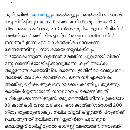
കുഴികളിൽ
കമ്പോസ്റ്റും
മേൽമണ്ണും കലർത്തി തൈകൾ
നട്ടു പിടിപ്പിക്കുന്നതാണ്. തൈ ഒന്നിന് ഒരുവർഷം 750
ഗ്രാം പൊട്ടാഷ് വളം, 750 ഗ്രാം യൂറിയ എന്ന രീതിയിൽ
നൽകിയാൽ മതി. മികച്ച വിളവ് തരുന്ന നല്ല നടീൽ
ഇനങ്ങൾ ഇന്ന് എല്ലാ കാർഷിക ഗവേഷണ
കേന്ദ്രങ്ങളിലും, സ്വകാര്യ നഴ്സറികളിലും
ലഭ്യമാകുന്നുണ്ട്. വളങ്ങൾ മരത്തിന് ചുറ്റുമായി വിതറി
മണ്ണ് വരണ്ടി യോജിപ്പിക്കാവുതാണ്. കുഴി അധികം
താഴ്ത്തതേണ്ട കാര്യമില്ല. കാരണം ഇതിൻറെ വേരുപടലം
താഴേക്ക് അധികം ഇറങ്ങില്ല. തൈ നട്ട് ഏകദേശം
അഞ്ചു വർഷം ആകുമ്പോഴേക്കും കാണിച്ചു തുടങ്ങും.
കായ്കൾ ഉണ്ടായാൽ നാലുമാസം കൊണ്ട് അത്
പറിച്ചെടുക്കുന്നത് ആണ്. ഒരു മരത്തിൽ നിന്ന് ഏകദേശം
80 കായ്കൾ വരെ ലഭിക്കും. ഒരു കായ്ക്ക് ശരാശരി 200
ഗ്രാം തൂക്കമുണ്ടാകും. നല്ല വിളവ് കിട്ടുവാൻ പ്രൂണിങ്
ചെയ്യുന്നത് നല്ലതാണ്. ഇതിൻറെ പൂവിടുന്ന
കാലയളവ് മാർച്ച് മുതൽ ഓഗസ്റ്റ് വരെയാണ്. നവംബർ