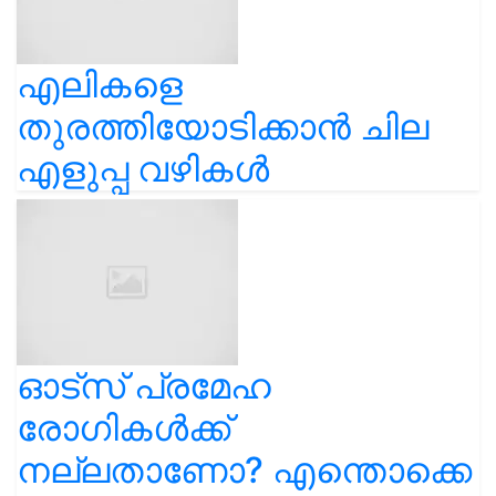
എലികളെ
തുരത്തിയോടിക്കാൻ ചില
എളുപ്പ വഴികൾ
ഓട്സ് പ്രമേഹ
രോഗികൾക്ക്
നല്ലതാണോ? എന്തൊക്കെ