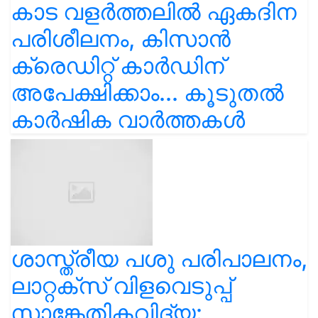
കാട വളര്‍ത്തലിൽ ഏകദിന
പരിശീലനം, കിസാൻ
ക്രെഡിറ്റ് കാർഡിന്
അപേക്ഷിക്കാം... കൂടുതൽ
കാർഷിക വാർത്തകൾ
ശാസ്ത്രീയ പശു പരിപാലനം,
ലാറ്റക്സ് വിളവെടുപ്പ്
സാങ്കേതികവിദ്യ: