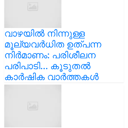
വാഴയിൽ നിന്നുള്ള
മൂല്യവർധിത ഉത്പന്ന
നിർമാണം: പരിശീലന
പരിപാടി... കൂടുതൽ
കാർഷിക വാർത്തകൾ