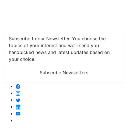
Features
Livestock & Aqua
Farm Care Tips
Organic
Farming
#FTB
Vegetables
Fruits
Spices & Cash Crops
Grain & Pulses
Flowers
Taste & Travel
Food Receipes
Monthly Reminders
Subscribe to our Newsletter. You choose the
topics of your interest and we'll send you
handpicked news and latest updates based on
your choice.
Subscribe Newsletters