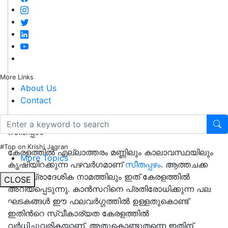
More Links
About Us
Contact
സീതപ്പഴം
#Top on Krishi Jagran
കേരളത്തിൽ എല്ലാത്തരം മണ്ണിലും കാലാവസ്ഥയിലും
More Topics
കൃഷിയിറക്കുന്ന പഴവർഗമാണ്
സീതപ്പഴം
. ആത്തചക്ക
എന്ന പ്രാദേശിക നാമത്തിലും ഇത് കേരളത്തിൽ
CLOSE
അറിയപ്പെടുന്നു. കാൻസറിനെ പ്രതിരോധിക്കുന്ന പല
ഘടകങ്ങൾ ഈ ഫലവർഗ്ഗത്തിൽ ഉള്ളതുകൊണ്ട്
ഇതിൻറെ സ്വീകാര്യത കേരളത്തിൽ
വർധിച്ചുവരികയാണ്. അതുകൊണ്ടുതന്നെ ഇതിന്