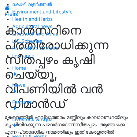
കോഴി വളർത്തൽ
Environment and Lifestyle
Fruits
Health and Herbs
കാൻസറിനെ
Agricultural news
Livestock and Aqua
പ്രതിരോധിക്കുന്ന
LIC Schemes
Post Office Scheme
സീതപ്പഴം കൃഷി
Insurance
Home
ചെയ്യൂ,
വിപണിയിൽ വൻ
News
ഡിമാൻഡ്
Features
കേരളത്തിൽ എല്ലാത്തരം മണ്ണിലും കാലാവസ്ഥയിലും
Livestock & Aqua
കൃഷിയിറക്കുന്ന പഴവർഗമാണ് സീതപ്പഴം. ആത്തചക്ക
എന്ന പ്രാദേശിക നാമത്തിലും ഇത് കേരളത്തിൽ
Health & Herbs