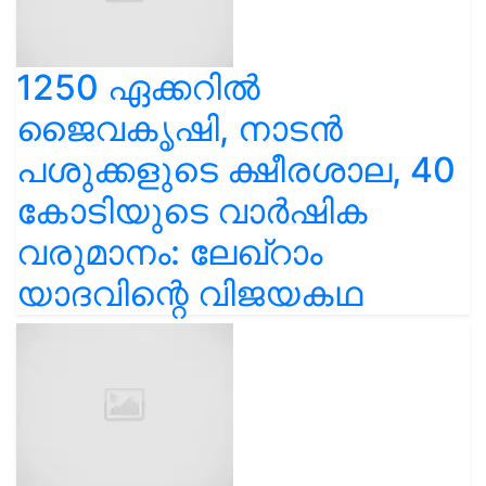
1250 ഏക്കറിൽ
ജൈവകൃഷി, നാടൻ
പശുക്കളുടെ ക്ഷീരശാല, 40
കോടിയുടെ വാർഷിക
വരുമാനം: ലേഖ്‌റാം
യാദവിന്റെ വിജയകഥ