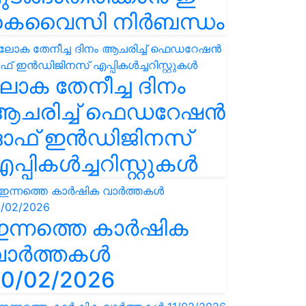
കെവൈസി നിർബന്ധം
ോക തേനീച്ച ദിനം
ആചരിച്ച് ഫെഡറേഷൻ
ഓഫ് ഇൻഡിജിനസ്
പ്പികൾച്ചറിസ്റ്റുകൾ
ഇന്നത്തെ കാർഷിക
വാർത്തകൾ
0/02/2026