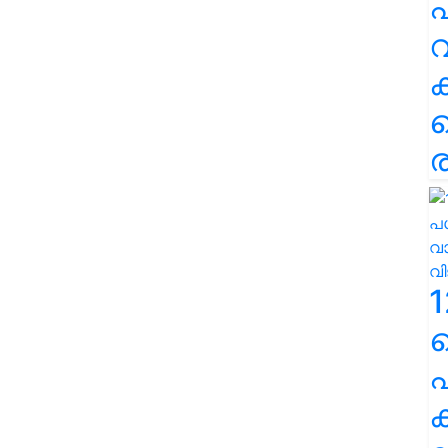
പ
വ
ര
1
പ
ക