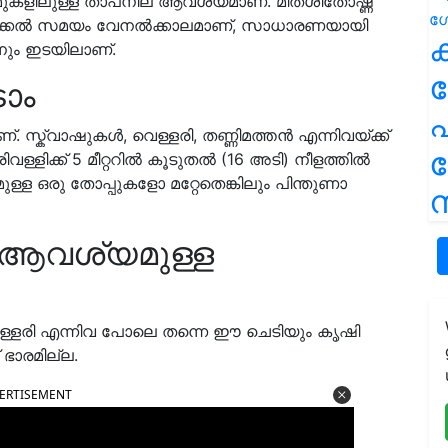
 ന് മുകളിലുള്ള താപനില ആവശ്യമാണ്. മിതശീതോഷ്ണ
വിതയ്ക്കൽ സമയം വേനൽക്കാലമാണ്, സാധാരണയായി
ക
ും ഇടയിലാണ്.
ടാം
പ
്. സ്ക്വാഷുകൾ, വെള്ളരി, തണ്ണിമത്തൻ എന്നിവയ്ക്ക്
ള്ളിക്ക് 5 മീറ്ററിൽ കൂടുതൽ (16 അടി) നീളത്തിൽ
്ള ഒരു തോപ്പുകളോ മറ്റേതെങ്കിലും പിന്തുണാ
ന
് ആവശ്യമുള്ള
െള്ളരി എന്നിവ പോലെ തന്നെ ഈ ചെടിയും കൃഷി
 ഭാരമില്ല.
ERTISEMENT