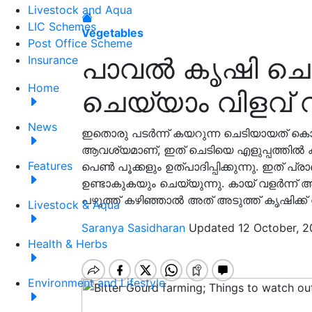
Livestock and Aqua
LIC Schemes
Vegetables
Post Office Scheme
പാവൽ കൃഷി ചെയ
Insurance
Home
ചെയ്യാം വിളവ് വ
News
ഇതൊരു പടർന്ന് കയറുന്ന ചെടിയായത് കൊണ
ആവശ്യമാണ്, ഇത് ചെടിയെ എളുപ്പത്തിൽ 
Features
പെൺ പൂക്കളും ഉത്പാദിപ്പിക്കുന്നു. ഇത്
ഉണ്ടാകുകയും ചെയ്യുന്നു. കായ് വളർന്ന് അധി
പഴുത്ത് കഴിഞ്ഞാൽ അത് അടുത്ത് കൃഷിക്ക് വേ
Livestock & Aqua
Saranya Sasidharan
Updated 12 October, 2
Health & Herbs
Environment and Lifestyle