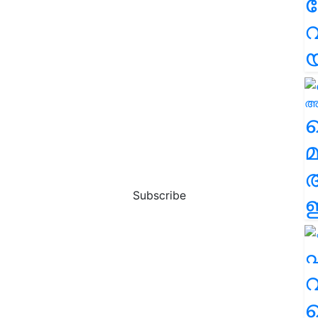
വ
വ
മ
Subscribe
ഈ
എ
വ