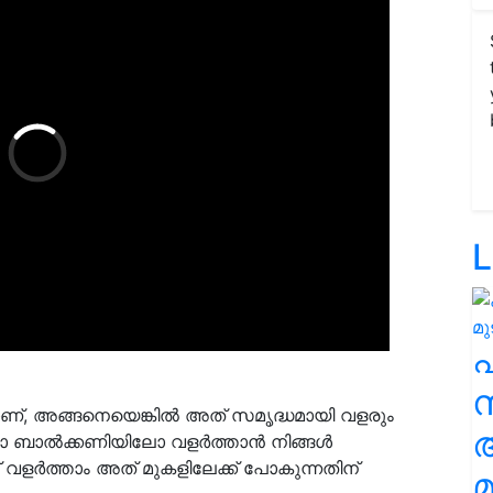
L
സ
ണ്, അങ്ങനെയെങ്കിൽ അത് സമൃദ്ധമായി വളരും
ിലോ ബാൽക്കണിയിലോ വളർത്താൻ നിങ്ങൾ
് വളർത്താം അത് മുകളിലേക്ക് പോകുന്നതിന്
മ