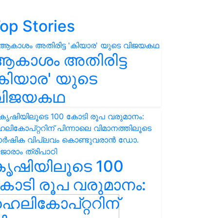
op Stories
ആകാശം അതിരിട്ട
കിയാര' യുടെ
വിജയകഥ
കൃഷിയിലൂടെ 100
ോടി രൂപ വരുമാനം:
െലികോപ്റ്ററിന്