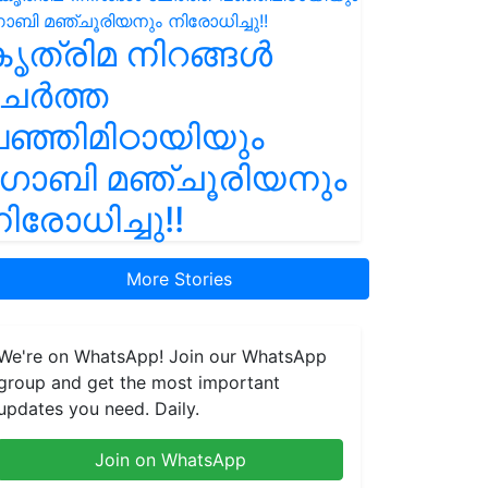
ൃത്രിമ നിറങ്ങൾ
ചേർത്ത
ഞ്ഞിമിഠായിയും
ഗോബി മഞ്ചൂരിയനും
ിരോധിച്ചു!!
More Stories
We're on WhatsApp! Join our WhatsApp
group and get the most important
updates you need. Daily.
Join on WhatsApp