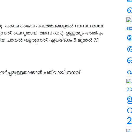
്നു, പക്ഷേ ജൈവ പദാർത്ഥങ്ങളാൽ സമ്പന്നമായ
ന്നത്. ചെറുതായി അസിഡിറ്റി ഉള്ളതും അൽപ്പം
ല
ിയ പാവൽ വളരുന്നത്. ഏകദേശം 6 മുതൽ 7.1
എ
 ഈർപ്പമുള്ളതാക്കാൻ പതിവായി നനവ്
2