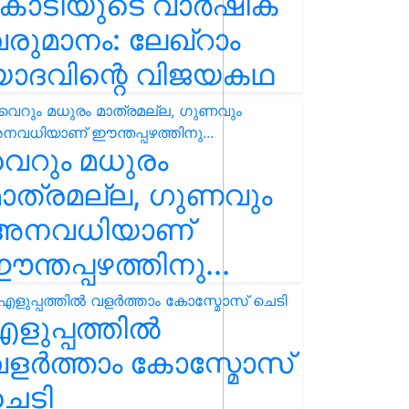
കോടിയുടെ വാർഷിക
രുമാനം: ലേഖ്‌റാം
യാദവിന്റെ വിജയകഥ
െറും മധുരം
ാത്രമല്ല, ഗുണവും
അനവധിയാണ്
ന്തപ്പഴത്തിനു...
ളുപ്പത്തിൽ
ളർത്താം കോസ്മോസ്
ചെടി