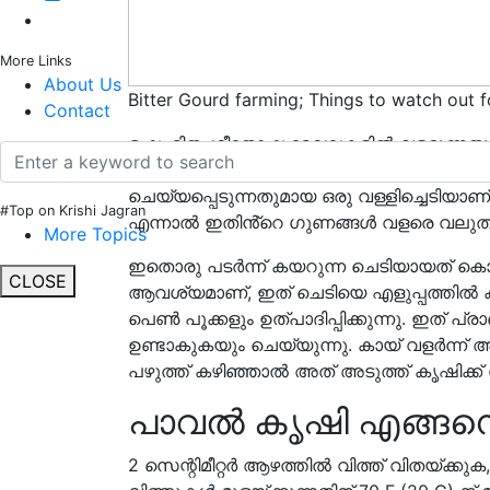
More Links
About Us
Bitter Gourd farming; Things to watch out f
Contact
ഉഷ്ണ, മിത-ശീതോഷ്ണ മേഖലകളിൽ വളരുന്നതും
ഫലത്തിനായി ഏഷ്യ, ആഫ്രിക്ക, കരീബിയൻ 
ചെയ്യപ്പെടുന്നതുമായ ഒരു വള്ളിച്ചെടിയാണ
#Top on Krishi Jagran
എന്നാൽ ഇതിൻ്റെ ഗുണങ്ങൾ വളരെ വലുതാണ
More Topics
ഇതൊരു പടർന്ന് കയറുന്ന ചെടിയായത് കൊണ
CLOSE
ആവശ്യമാണ്, ഇത് ചെടിയെ എളുപ്പത്തിൽ 
പെൺ പൂക്കളും ഉത്പാദിപ്പിക്കുന്നു. ഇത്
ഉണ്ടാകുകയും ചെയ്യുന്നു. കായ് വളർന്ന് അധി
പഴുത്ത് കഴിഞ്ഞാൽ അത് അടുത്ത് കൃഷിക്ക് വേ
പാവൽ കൃഷി എങ്ങനെ 
2 സെന്റിമീറ്റർ ആഴത്തിൽ വിത്ത് വിതയ്ക്കുക