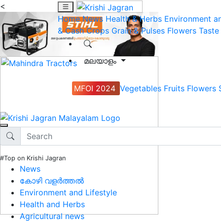
<
Home
News
Health & Herbs
Environment an
& Cash Crops
Grain & Pulses
Flowers
Taste
മലയാളം
MFOI 2024
Vegetables
Fruits
Flowers
#Top on Krishi Jagran
News
കോഴി വളർത്തൽ
Environment and Lifestyle
Health and Herbs
Agricultural news