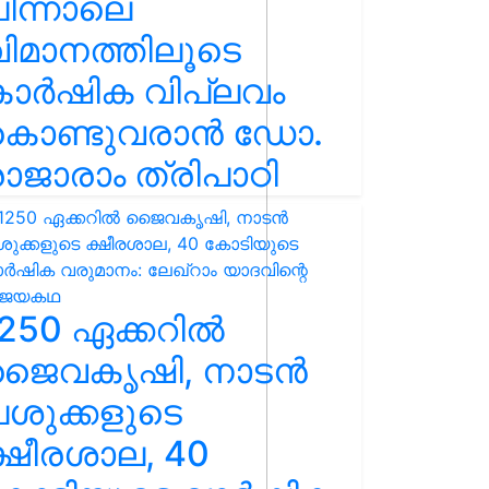
ിന്നാലെ
ിമാനത്തിലൂടെ
കാർഷിക വിപ്ലവം
കൊണ്ടുവരാൻ ഡോ.
ാജാരാം ത്രിപാഠി
250 ഏക്കറിൽ
ജൈവകൃഷി, നാടൻ
ശുക്കളുടെ
്ഷീരശാല, 40