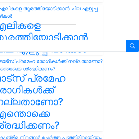
എലികളെ
ുരത്തിയോടിക്കാൻ
ില എളുപ്പ വഴികൾ
ഓട്സ് പ്രമേഹ
ോഗികൾക്ക്
നല്ലതാണോ?
ന്തൊക്കെ
്രദ്ധിക്കണം?