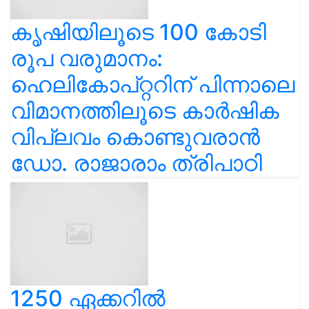
കൃഷിയിലൂടെ 100 കോടി
രൂപ വരുമാനം:
ഹെലികോപ്റ്ററിന് പിന്നാലെ
വിമാനത്തിലൂടെ കാർഷിക
വിപ്ലവം കൊണ്ടുവരാൻ
ഡോ. രാജാരാം ത്രിപാഠി
1250 ഏക്കറിൽ