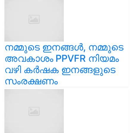
നമ്മുടെ ഇനങ്ങൾ, നമ്മുടെ
അവകാശം PPVFR നിയമം
വഴി കർഷക ഇനങ്ങളുടെ
സംരക്ഷണം