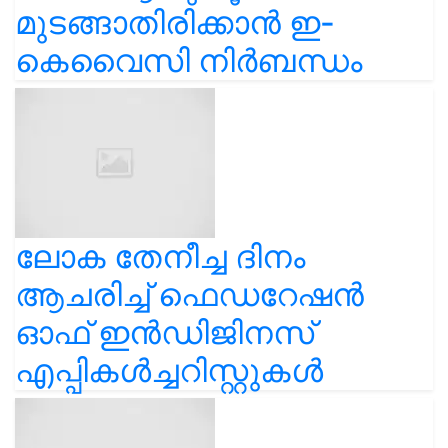
മുടങ്ങാതിരിക്കാൻ ഇ-
കെവൈസി നിർബന്ധം
ലോക തേനീച്ച ദിനം
ആചരിച്ച് ഫെഡറേഷൻ
ഓഫ് ഇൻഡിജിനസ്
എപ്പികൾച്ചറിസ്റ്റുകൾ