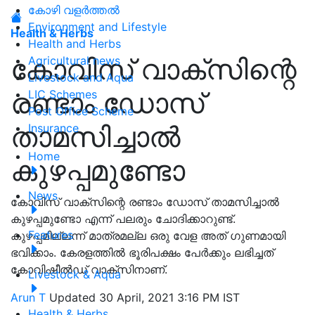
കോഴി വളർത്തൽ
Environment and Lifestyle
Health & Herbs
Health and Herbs
കോവിസ് വാക്സിന്റെ
Agricultural news
Livestock and Aqua
രണ്ടാം ഡോസ്
LIC Schemes
Post Office Scheme
താമസിച്ചാൽ
Insurance
Home
കുഴപ്പമുണ്ടോ
News
കോവിസ് വാക്സിന്റെ രണ്ടാം ഡോസ് താമസിച്ചാൽ
കുഴപ്പമുണ്ടോ എന്ന് പലരും ചോദിക്കാറുണ്ട്.
Features
കുഴപ്പമില്ലന്ന് മാത്രമല്ല ഒരു വേള അത് ഗുണമായി
ഭവിക്കാം. കേരളത്തിൽ ഭൂരിപക്ഷം പേർക്കും ലഭിച്ചത്
കോവിഷീൽഡ് വാക്സിനാണ്.
Livestock & Aqua
Arun T
Updated 30 April, 2021 3:16 PM IST
Health & Herbs