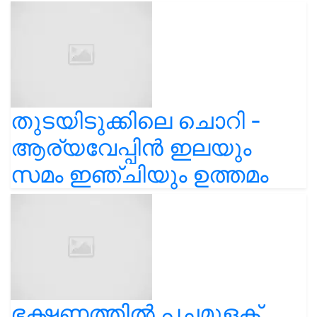
തുടയിടുക്കിലെ ചൊറി -
ആര്യവേപ്പിൻ ഇലയും
സമം ഇഞ്ചിയും ഉത്തമം
ഭക്ഷണത്തിൽ പച്ചമുളക്