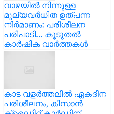
വാഴയിൽ നിന്നുള്ള
മൂല്യവർധിത ഉത്പന്ന
നിർമാണം: പരിശീലന
പരിപാടി... കൂടുതൽ
കാർഷിക വാർത്തകൾ
കാട വളര്‍ത്തലിൽ ഏകദിന
പരിശീലനം, കിസാൻ
ക്രെഡിറ്റ് കാർഡിന്