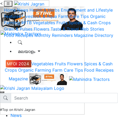
<
Home
News
Health & Herbs
Environment and Lifestyle
Features
Livestock & Aqua
Farm Care Tips
Organic
Farming
#FTB
Vegetables
Fruits
Spices & Cash Crops
Grain & Pulses
Flowers
Taste & Travel
Web Stories
Food Receipes
Monthly Reminders
Magazine
Directory
മലയാളം
MFOI 2024
Vegetables
Fruits
Flowers
Spices & Cash
Crops
Organic Farming
Farm Care Tips
Food Receipes
Magazine
#Top on Krishi Jagran
News