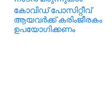
കോവിഡ് പോസിറ്റീവ്
ആയവർക്ക് കരിംജീരകം
ഉപയോഗിക്കണം