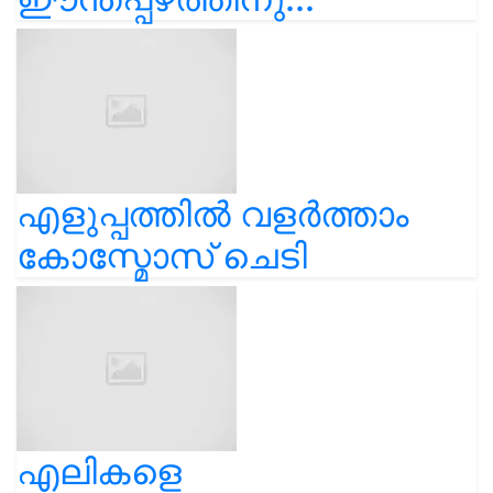
എളുപ്പത്തിൽ വളർത്താം
കോസ്മോസ് ചെടി
എലികളെ