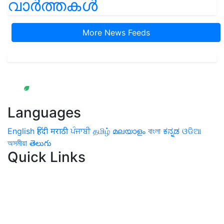
വാർത്തകൾ
More News Feeds
Languages
English
हिंदी
मराठी
ਪੰਜਾਬੀ
தமிழ்
മലയാളം
বাংলা
ಕನ್ನಡ
ଓଡିଆ
অসমীয়া
తెలుగు
Quick Links
Home
News
Health & Herbs
Environment and Lifestyle
Features
Livestock & Aqua
Farm Care Tips
Organic
Farming
#FTB
Vegetables
Fruits
Spices & Cash Crops
Grain & Pulses
Flowers
Taste & Travel
Food Receipes
Monthly Reminders