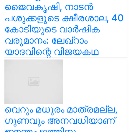
ജൈവകൃഷി, നാടൻ
പശുക്കളുടെ ക്ഷീരശാല, 40
കോടിയുടെ വാർഷിക
വരുമാനം: ലേഖ്‌റാം
യാദവിന്റെ വിജയകഥ
വെറും മധുരം മാത്രമല്ല,
ഗുണവും അനവധിയാണ്
ഈന്തപ്പഴത്തിനു...