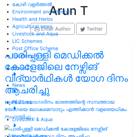
കോഴി വളർത്തൽ
Arun T
Environment and Lifestyle
Health and Herbs
Agricultural news
Email Author
Twitter
Livestock and Aqua
LIC Schemes
Post Office Scheme
പാരിപ്പള്ളി മെഡിക്കൽ
Insurance
കോളേജിലെ നേഴ്സിങ്
Home
വിദ്യാർഥികൾ യോഗ ദിനം
News
ആചരിച്ചു
ജൂൺ 21 യോഗാദിനം ഭാരതത്തിന്റെ സമ്പത്തായ
Features
യോഗയെ ലോകമെമ്പാടും എത്തിക്കാൻ വളരെയധികം
സഹായിച്ചു…
Livestock & Aqua
Health & Herbs