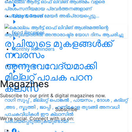
കൊല്ലം ആർട്ട് ഓഫ് ലിവിങ് ആശ്രമം വളരെ
പ്രശംസനീയമായ പ്രവർത്തനങ്ങളാണ്
ചെയ്യുന്നതെന്ന് മേയർ അഭിപ്രായപ്പെട്ടു…
Taste & Travel
Food Receipes
രുചിയുടെ മുകളങ്ങൾക്ക്
Monthly Reminders
നവരസം
അനുഭവവേദ്യമാക്കി
Web Stories
മില്ലറ്റ് പാചക പഠന
Magazines
ക്ലാസ്
Subscribe to our print & digital magazines now.
റാഗി സൂപ്പ് , മില്ലറ്റ് പൊങ്കൽ , പായസം , ദോശ , കട്ലറ്റ്
,അട , സ്മൂത്തി , ജാപ്പി , ഹണികോള തുടങ്ങി അനവധി
Subscribe
പാചകവിധികൾ ഈ ക്ലാസിൽ
We're social. Connect with us on:
പരിചയപ്പെടുത്തുകയുണ്ടായി .…