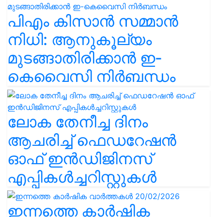
പിഎം കിസാൻ സമ്മാൻ
നിധി: ആനുകൂല്യം
മുടങ്ങാതിരിക്കാൻ ഇ-
കെവൈസി നിർബന്ധം
ലോക തേനീച്ച ദിനം
ആചരിച്ച് ഫെഡറേഷൻ
ഓഫ് ഇൻഡിജിനസ്
എപ്പികൾച്ചറിസ്റ്റുകൾ
ഇന്നത്തെ കാർഷിക