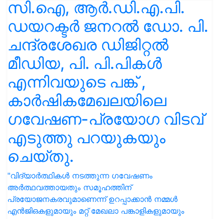
സി.ഐ, ആർ.ഡി.എ.പി.
ഡയറക്ടർ ജനറൽ ഡോ. പി.
ചന്ദ്രശേഖര ഡിജിറ്റൽ
മീഡിയ, പി. പി.പികൾ
എന്നിവയുടെ പങ്ക് ,
കാർഷികമേഖലയിലെ
ഗവേഷണ-പ്രയോഗ വിടവ്
എടുത്തു പറയുകയും
ചെയ്തു.
"വിദ്യാർത്ഥികൾ നടത്തുന്ന ഗവേഷണം
അർത്ഥവത്തായതും സമൂഹത്തിന്
പ്രയോജനകരവുമാണെന്ന് ഉറപ്പാക്കാൻ നമ്മൾ
എൻജിഒകളുമായും മറ്റ് മേഖലാ പങ്കാളികളുമായും