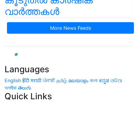
വാർത്തകൾ
More News Feeds
Languages
English
हिंदी
मराठी
ਪੰਜਾਬੀ
தமிழ்
മലയാളം
বাংলা
ಕನ್ನಡ
ଓଡିଆ
অসমীয়া
తెలుగు
Quick Links
Home
News
Health & Herbs
Environment and Lifestyle
Features
Livestock & Aqua
Farm Care Tips
Organic
Farming
#FTB
Vegetables
Fruits
Spices & Cash Crops
Grain & Pulses
Flowers
Taste & Travel
Food Receipes