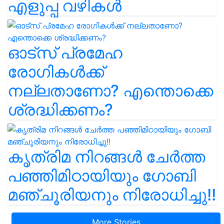
എളുപ്പ വഴികൾ
ഓട്സ് പ്രമേഹ
രോഗികൾക്ക്
നല്ലതാണോ? എന്തൊക്കെ
ശ്രദ്ധിക്കണം?
കൃത്രിമ നിറങ്ങൾ ചേർത്ത
പഞ്ഞിമിഠായിയും ഗോബി
മഞ്ചൂരിയനും നിരോധിച്ചു!!
More Stories