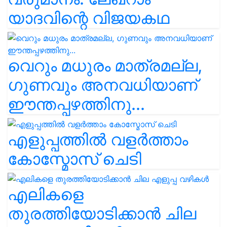
യാദവിന്റെ വിജയകഥ
വെറും മധുരം മാത്രമല്ല,
ഗുണവും അനവധിയാണ്
ഈന്തപ്പഴത്തിനു...
എളുപ്പത്തിൽ വളർത്താം
കോസ്മോസ് ചെടി
എലികളെ
തുരത്തിയോടിക്കാൻ ചില