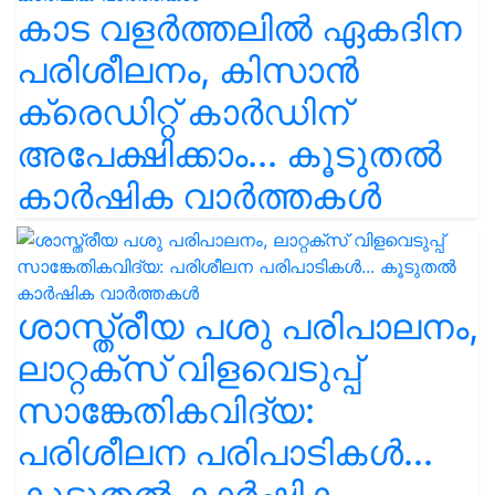
കാട വളര്‍ത്തലിൽ ഏകദിന
പരിശീലനം, കിസാൻ
ക്രെഡിറ്റ് കാർഡിന്
അപേക്ഷിക്കാം... കൂടുതൽ
കാർഷിക വാർത്തകൾ
ശാസ്ത്രീയ പശു പരിപാലനം,
ലാറ്റക്സ് വിളവെടുപ്പ്
സാങ്കേതികവിദ്യ:
പരിശീലന പരിപാടികൾ...
കൂടുതൽ കാർഷിക