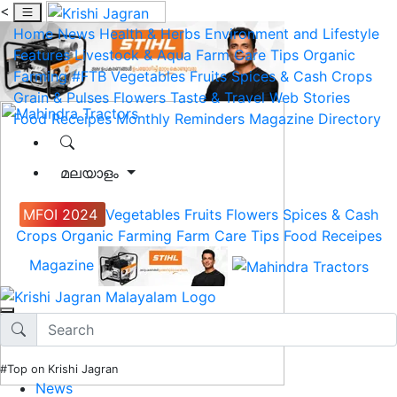
<
Home
News
Health & Herbs
Environment and Lifestyle
Features
Livestock & Aqua
Farm Care Tips
Organic
Farming
#FTB
Vegetables
Fruits
Spices & Cash Crops
Grain & Pulses
Flowers
Taste & Travel
Web Stories
Food Receipes
Monthly Reminders
Magazine
Directory
മലയാളം
MFOI 2024
Vegetables
Fruits
Flowers
Spices & Cash
Crops
Organic Farming
Farm Care Tips
Food Receipes
Magazine
#Top on Krishi Jagran
News