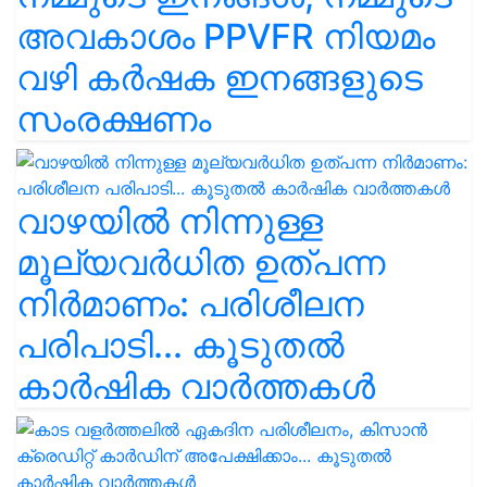
അവകാശം PPVFR നിയമം
വഴി കർഷക ഇനങ്ങളുടെ
സംരക്ഷണം
വാഴയിൽ നിന്നുള്ള
മൂല്യവർധിത ഉത്പന്ന
നിർമാണം: പരിശീലന
പരിപാടി... കൂടുതൽ
കാർഷിക വാർത്തകൾ