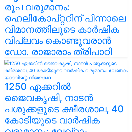
രൂപ വരുമാനം:
ഹെലികോപ്റ്ററിന് പിന്നാലെ
വിമാനത്തിലൂടെ കാർഷിക
വിപ്ലവം കൊണ്ടുവരാൻ
ഡോ. രാജാരാം ത്രിപാഠി
1250 ഏക്കറിൽ
ജൈവകൃഷി, നാടൻ
പശുക്കളുടെ ക്ഷീരശാല, 40
കോടിയുടെ വാർഷിക
വരുമാനം: ലേഖ്‌റാം