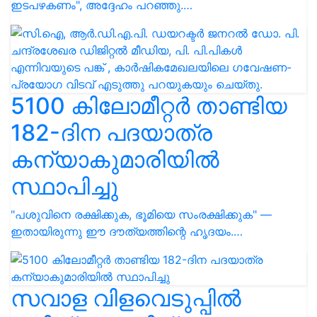
ഇടപഴകണം", അദ്ദേഹം പറഞ്ഞു.…
5100 കിലോമീറ്റർ താണ്ടിയ
182-ദിന പദയാത്ര
കന്യാകുമാരിയിൽ
സ്ഥാപിച്ചു
"പശുവിനെ രക്ഷിക്കുക, ഭൂമിയെ സംരക്ഷിക്കുക" —
ഇതായിരുന്നു ഈ ദൗത്യത്തിന്റെ ഹൃദയം.…
സവാള വിളവെടുപ്പിൽ