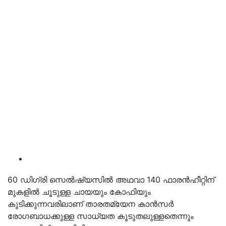
60 ഡിഗ്രി സെൽഷ്യസിൽ അഥവാ 140 ഫാരൻഹീറ്റിന്
മുകളിൽ ചൂടുള്ള ചായയും കോഫിയും
കുടിക്കുന്നവരിലാണ് താരതമ്യേന കാൻസർ
രോഗബാധക്കുള്ള സാധ്യത കൂടുതലുള്ളതെന്നും