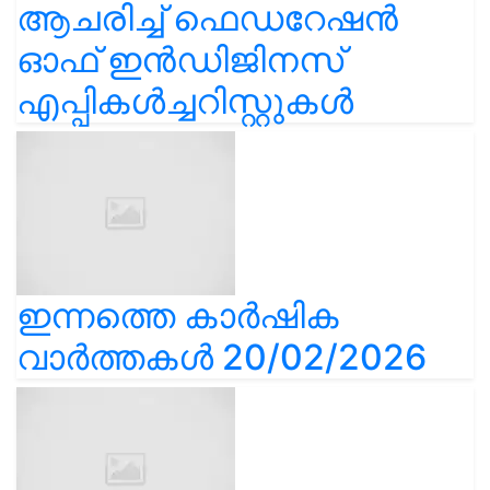
ആചരിച്ച് ഫെഡറേഷൻ
ഓഫ് ഇൻഡിജിനസ്
എപ്പികൾച്ചറിസ്റ്റുകൾ
ഇന്നത്തെ കാർഷിക
വാർത്തകൾ 20/02/2026