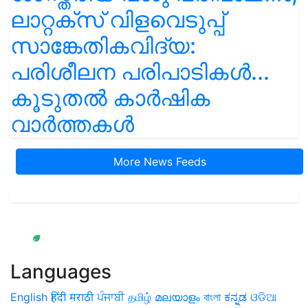
ലാറ്റക്സ് വിളവെടുപ്പ്
സാങ്കേതികവിദ്യ:
പരിശീലന പരിപാടികൾ...
കൂടുതൽ കാർഷിക
വാർത്തകൾ
More News Feeds
Languages
English
हिंदी
मराठी
ਪੰਜਾਬੀ
தமிழ்
മലയാളം
বাংলা
ಕನ್ನಡ
ଓଡିଆ