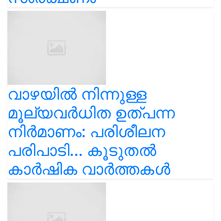
വാഴയിൽ നിന്നുള്ള
മൂല്യവർധിത ഉത്പന്ന
നിർമാണം: പരിശീലന
പരിപാടി... കൂടുതൽ
കാർഷിക വാർത്തകൾ