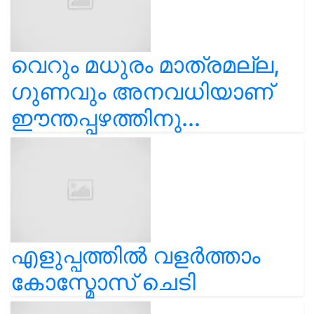
വെറും മധുരം മാത്രമല്ല,
ഗുണവും അനവധിയാണ്
ഈന്തപ്പഴത്തിനു...
എളുപ്പത്തിൽ വളർത്താം
കോസ്മോസ് ചെടി