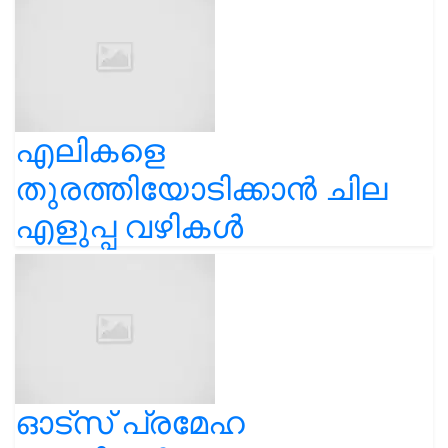
എലികളെ
തുരത്തിയോടിക്കാൻ ചില
എളുപ്പ വഴികൾ
ഓട്സ് പ്രമേഹ