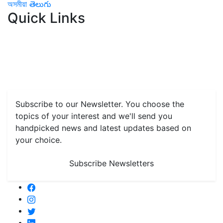
অসমীয়া
తెలుగు
Quick Links
Home
News
Health & Herbs
Environment and Lifestyle
Features
Livestock & Aqua
Farm Care Tips
Organic
Farming
#FTB
Vegetables
Fruits
Spices & Cash Crops
Grain & Pulses
Flowers
Taste & Travel
Food Receipes
Monthly Reminders
Subscribe to our Newsletter. You choose the
topics of your interest and we'll send you
handpicked news and latest updates based on
your choice.
Subscribe Newsletters