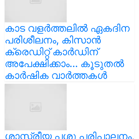
കാട വളര്‍ത്തലിൽ ഏകദിന
പരിശീലനം, കിസാൻ
ക്രെഡിറ്റ് കാർഡിന്
അപേക്ഷിക്കാം... കൂടുതൽ
കാർഷിക വാർത്തകൾ
ശാസ്ത്രീയ പശു പരിപാലനം,