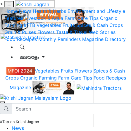
<
Home
News
Health & Herbs
Environment and Lifestyle
Features
Livestock & Aqua
Farm Care Tips
Organic
Farming
#FTB
Vegetables
Fruits
Spices & Cash Crops
Grain & Pulses
Flowers
Taste & Travel
Web Stories
Food Receipes
Monthly Reminders
Magazine
Directory
മലയാളം
MFOI 2024
Vegetables
Fruits
Flowers
Spices & Cash
Crops
Organic Farming
Farm Care Tips
Food Receipes
Magazine
#Top on Krishi Jagran
News