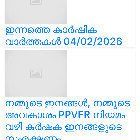
ഇന്നത്തെ കാർഷിക
വാർത്തകൾ 04/02/2026
നമ്മുടെ ഇനങ്ങൾ, നമ്മുടെ
അവകാശം PPVFR നിയമം
വഴി കർഷക ഇനങ്ങളുടെ
സംരക്ഷണം