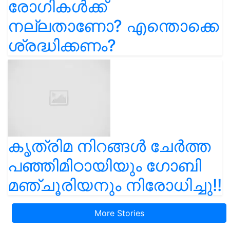
രോഗികൾക്ക്
നല്ലതാണോ? എന്തൊക്കെ
ശ്രദ്ധിക്കണം?
കൃത്രിമ നിറങ്ങൾ ചേർത്ത
പഞ്ഞിമിഠായിയും ഗോബി
മഞ്ചൂരിയനും നിരോധിച്ചു!!
More Stories