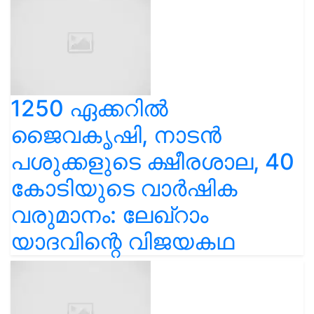
1250 ഏക്കറിൽ
ജൈവകൃഷി, നാടൻ
പശുക്കളുടെ ക്ഷീരശാല, 40
കോടിയുടെ വാർഷിക
വരുമാനം: ലേഖ്‌റാം
യാദവിന്റെ വിജയകഥ