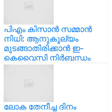
പിഎം കിസാൻ സമ്മാൻ
നിധി: ആനുകൂല്യം
മുടങ്ങാതിരിക്കാൻ ഇ-
കെവൈസി നിർബന്ധം
ലോക തേനീച്ച ദിനം