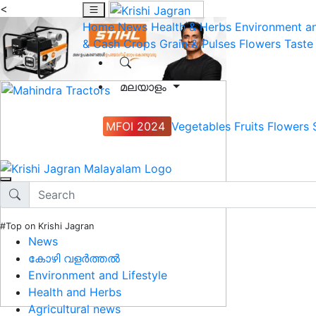
<
Home
News
Health & Herbs
Environment an
& Cash Crops
Grain & Pulses
Flowers
Taste
മലയാളം
MFOI 2024
Vegetables
Fruits
Flowers
#Top on Krishi Jagran
News
കോഴി വളർത്തൽ
Environment and Lifestyle
Health and Herbs
Agricultural news