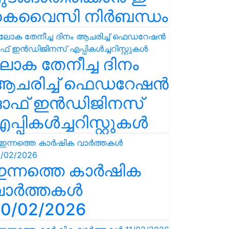
കെവൈസി നിർബന്ധം
ോക തേനീച്ച ദിനം
ആചരിച്ച് ഫെഡറേഷൻ
ഓഫ് ഇൻഡിജിനസ്
പ്പികൾച്ചറിസ്റ്റുകൾ
ഇന്നത്തെ കാർഷിക
വാർത്തകൾ
0/02/2026