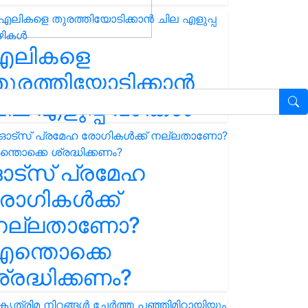
എലികളെ
ുരത്തിയോടിക്കാൻ
ില എളുപ്പ വഴികൾ
ഓട്സ് പ്രമേഹ
ോഗികൾക്ക്
നല്ലതാണോ?
ന്തൊക്കെ
്രദ്ധിക്കണം?