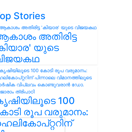
op Stories
ആകാശം അതിരിട്ട
കിയാര' യുടെ
വിജയകഥ
കൃഷിയിലൂടെ 100
ോടി രൂപ വരുമാനം:
െലികോപ്റ്ററിന്