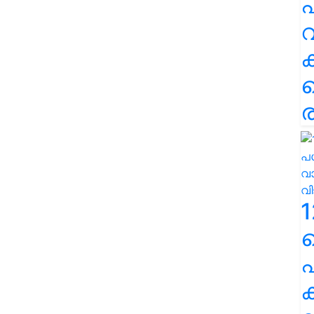
പ
വ
ര
1
പ
ക