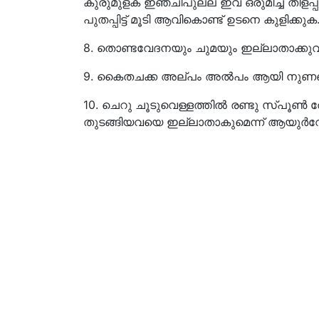
കുരുമുളക് ഇഞ്ചിപുല്ല് ഇവ ഒരുമിച്ച് തിളപ്പി
പുതപ്പിട്ട് മൂടി ആവികൊണ്ട് ഉടനെ കുളിക്കുക
8. തൊണ്ടവേദനയും ചുമയും ഇല്ലാതാക്കുവ
9. കൈതചക്ക അല്പം അൽപം ആയി നുണഞ്ഞ
10. ചെറു ചൂടുവെള്ളത്തിൽ രണ്ടു സ്പൂൺ തേൻ
തുടങ്ങിയവയെ ഇല്ലാതാകുമെന്ന് ആയുർവേദ