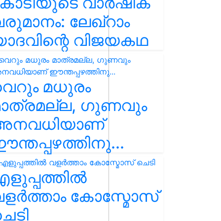
കോടിയുടെ വാർഷിക
രുമാനം: ലേഖ്‌റാം
യാദവിന്റെ വിജയകഥ
െറും മധുരം
ാത്രമല്ല, ഗുണവും
അനവധിയാണ്
ന്തപ്പഴത്തിനു...
ളുപ്പത്തിൽ
ളർത്താം കോസ്മോസ്
ചെടി