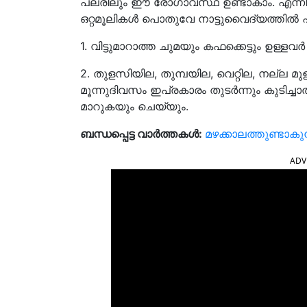
പലരിലും ഈ രോഗാവസ്ഥ ഉണ്ടാകാം. എന്നിരുന
ഒറ്റമൂലികൾ പൊതുവേ നാട്ടുവൈദ്യത്തിൽ പ
1. വിട്ടുമാറാത്ത ചുമയും കഫക്കെട്ടും ഉള്ളവ
2. തുളസിയില, തുമ്പയില, വെറ്റില, നല്ല മ
മൂന്നുദിവസം ഇപ്രകാരം തുടർന്നും കുടിച
മാറുകയും ചെയ്യും.
ബന്ധപ്പെട്ട വാർത്തകൾ:
മഴക്കാലത്തുണ്ടാകു
ADV