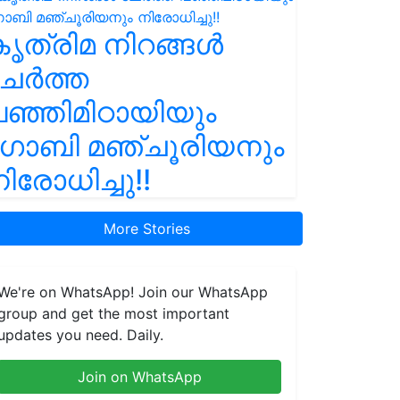
ൃത്രിമ നിറങ്ങൾ
ചേർത്ത
ഞ്ഞിമിഠായിയും
ഗോബി മഞ്ചൂരിയനും
ിരോധിച്ചു!!
More Stories
We're on WhatsApp! Join our WhatsApp
group and get the most important
updates you need. Daily.
Join on WhatsApp