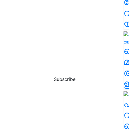
വ
വ
മ
Subscribe
ഈ
എ
വ