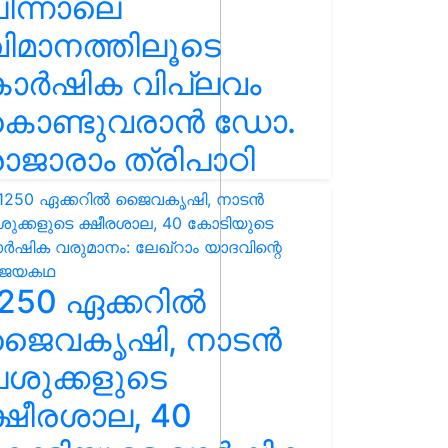
ിന്നാലെ
ിമാനത്തിലൂടെ
കാർഷിക വിപ്ലവം
കൊണ്ടുവരാൻ ഡോ.
ാജാരാം ത്രിപാഠി
250 ഏക്കറിൽ
ജൈവകൃഷി, നാടൻ
ശുക്കളുടെ
്ഷീരശാല, 40