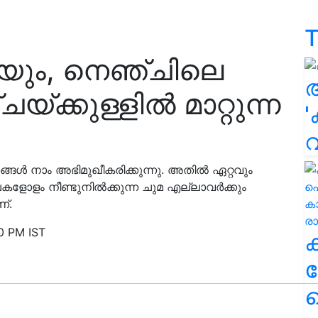
T
ുമയും, നെഞ്ചിലെ
ചയ്ക്കുള്ളിൽ മാറ്റുന്ന
'
ങൾ നാം അഭിമുഖീകരിക്കുന്നു. അതിൽ ഏറ്റവും
്ചകളോളം നീണ്ടുനിൽക്കുന്ന ചുമ എല്ലാവർക്കും
്.
0 PM IST
ക
ഹ