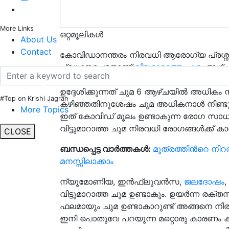
More Links
ഒറ്റമൂലികൾ
About Us
Contact
കോവിഡാനന്തരം നിരവധി ആരോഗ്യ പ്രശ്നങ്
പ്രധാനപ്പെട്ടതാണ്
വിട്ടുമാറാത്ത ചുമ
. ആഴ്ച
തലവേദന സൃഷ്ടിക്കുന്ന ആരോഗ്യപ്രശ്നമാണ്
ഉദ്ദേശിക്കുന്നത് ചുമ 6 ആഴ്ചയിൽ അധികം
#Top on Krishi Jagran
കഴിഞ്ഞതിനുശേഷം ചുമ അധികനാൾ നീണ്ടു ന
More Topics
ഇത് കോവിഡ് മൂലം ഉണ്ടാകുന്ന രോഗ സാ
വിട്ടുമാറാത്ത ചുമ നിരവധി രോഗങ്ങൾക്ക് 
CLOSE
ബന്ധപ്പെട്ട വാർത്തകൾ:
മൂത്രത്തിൻറെ നിറത
മനസ്സിലാക്കാം
ന്യൂമോണിയ, ഇൻഫ്ലുവൻസ,
ജലദോഷം
,
വിട്ടുമാറാത്ത ചുമ ഉണ്ടാകും. ഉയർന്ന രക്ത
ഫലമായും ചുമ ഉണ്ടാകാറുണ്ട് അങ്ങനെ 
ഇനി പൊതുവേ പറയുന്ന മറ്റൊരു കാരണം ക