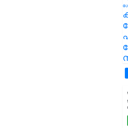
ക
പ
ന