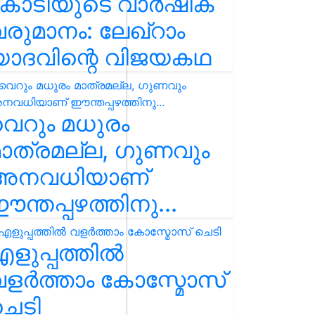
കോടിയുടെ വാർഷിക
രുമാനം: ലേഖ്‌റാം
യാദവിന്റെ വിജയകഥ
െറും മധുരം
ാത്രമല്ല, ഗുണവും
അനവധിയാണ്
ന്തപ്പഴത്തിനു...
ളുപ്പത്തിൽ
ളർത്താം കോസ്മോസ്
ചെടി