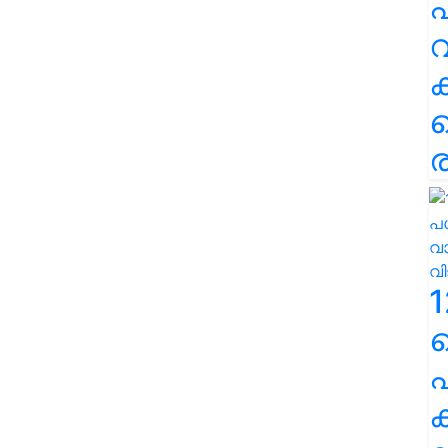
പ
വ
ര
1
പ
ക