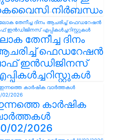
കെവൈസി നിർബന്ധം
ോക തേനീച്ച ദിനം
ആചരിച്ച് ഫെഡറേഷൻ
ഓഫ് ഇൻഡിജിനസ്
പ്പികൾച്ചറിസ്റ്റുകൾ
ഇന്നത്തെ കാർഷിക
വാർത്തകൾ
0/02/2026