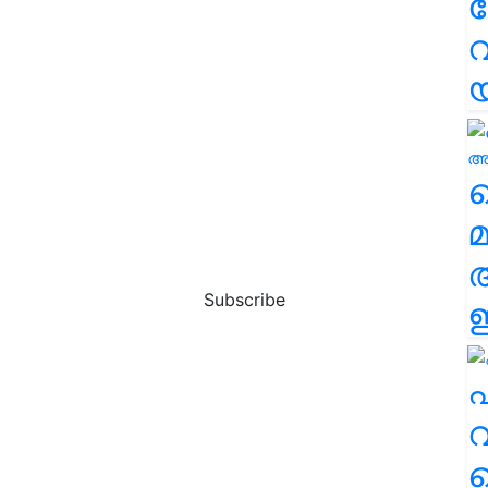
വ
വ
മ
Subscribe
ഈ
എ
വ