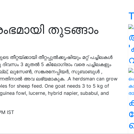
T
ഭമായി തുടങ്ങാം
'
ീറ്റയ്ക്കായി തീറ്റപ്പുൽക്കൃഷിയും മറ്റ് പച്ചിലകൾ
രു ദിവസം 3 മുതല്‍ 5 കിലോഗ്രാം വരെ പച്ചിലകളും
പ്പുല്ല്, ലുസേൺ, സങ്കരനേപ്പിയർ, സുബാബുൾ ,
കുന്നതിനാൽ അവ ലഭ്യമാകുക. .A herdsman can grow
les for sheep feed. One goat needs 3 to 5 kg of
guinea fowl, lucerne, hybrid napier, subabul, and
ക
PM IST
ഹ