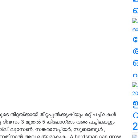
ല
എ
ീറ്റയ്ക്കായി തീറ്റപ്പുൽക്കൃഷിയും മറ്റ് പച്ചിലകൾ
രു ദിവസം 3 മുതല്‍ 5 കിലോഗ്രാം വരെ പച്ചിലകളും
2
പ്പുല്ല്, ലുസേൺ, സങ്കരനേപ്പിയർ, സുബാബുൾ ,
കുന്നതിനാൽ അവ ലഭ്യമാകുക. .A herdsman can grow