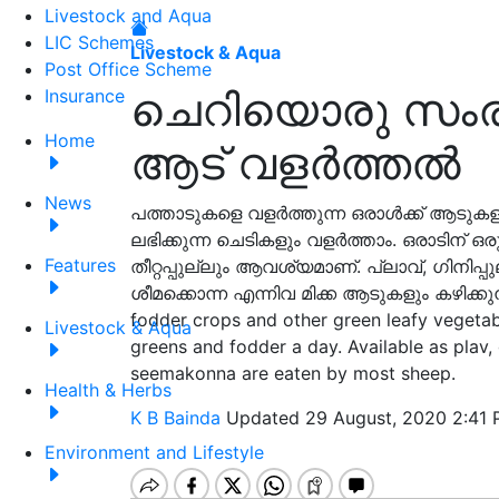
Livestock and Aqua
LIC Schemes
Livestock & Aqua
Post Office Scheme
ചെറിയൊരു സംരം
Insurance
Home
ആട് വളർത്തൽ
News
പത്താടുകളെ വളർത്തുന്ന ഒരാൾക്ക് ആടുകളുടെ ത
ലഭിക്കുന്ന ചെടികളും വളർത്താം. ഒരാടിന് ഒ
Features
തീറ്റപ്പുല്ലും ആവശ്യമാണ്. പ്ലാവ്, ഗിനി
ശീമക്കൊന്ന എന്നിവ മിക്ക ആടുകളും കഴിക്
fodder crops and other green leafy vegetab
Livestock & Aqua
greens and fodder a day. Available as plav, 
seemakonna are eaten by most sheep.
Health & Herbs
K B Bainda
Updated 29 August, 2020 2:41 
Environment and Lifestyle