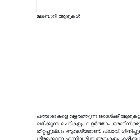
മലബാറി ആടുകൾ
പത്താടുകളെ വളർത്തുന്ന ഒരാൾക്ക് ആടുകളുടെ ത
ലഭിക്കുന്ന ചെടികളും വളർത്താം. ഒരാടിന് ഒ
തീറ്റപ്പുല്ലും ആവശ്യമാണ്. പ്ലാവ്, ഗിനി
ശീമക്കൊന്ന എന്നിവ മിക്ക ആടുകളും കഴിക്