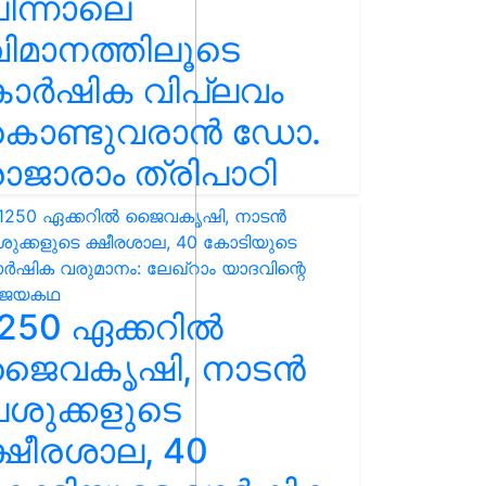
ിന്നാലെ
ിമാനത്തിലൂടെ
കാർഷിക വിപ്ലവം
കൊണ്ടുവരാൻ ഡോ.
ാജാരാം ത്രിപാഠി
250 ഏക്കറിൽ
ജൈവകൃഷി, നാടൻ
ശുക്കളുടെ
്ഷീരശാല, 40