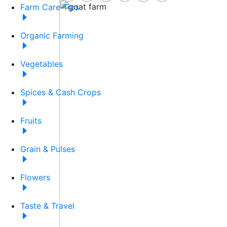
Farm Care Tips
Organic Farming
Vegetables
Spices & Cash Crops
Fruits
Grain & Pulses
Flowers
Taste & Travel