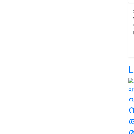
L
സ
മ