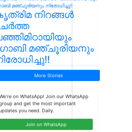
ൃത്രിമ നിറങ്ങൾ
ചേർത്ത
ഞ്ഞിമിഠായിയും
ഗോബി മഞ്ചൂരിയനും
ിരോധിച്ചു!!
More Stories
We're on WhatsApp! Join our WhatsApp
group and get the most important
updates you need. Daily.
Join on WhatsApp