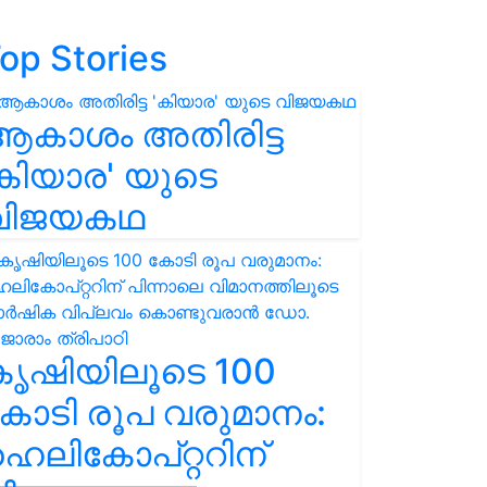
op Stories
ആകാശം അതിരിട്ട
കിയാര' യുടെ
വിജയകഥ
കൃഷിയിലൂടെ 100
ോടി രൂപ വരുമാനം:
െലികോപ്റ്ററിന്