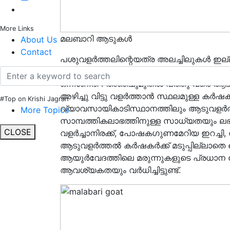
More Links
മലബാറി ആടുകൾ
About Us
Contact
പശുവളർത്തലിന്റെയത്ര അലച്ചിലുകൾ ഇല്ല
സാധാരണക്കാർക്കും ചെറുകിട കൃഷിക്കാർക്
ഒന്നാണത് . അഞ്ചുമുതൽ പത്തു വരെ ആടുകളെ
അഴിച്ചു വിട്ടു വളർത്താൻ സ്ഥലമുള്ള കർ
#Top on Krishi Jagran
വ്യാവസായികാടിസ്ഥാനത്തിലും ആടുവളർത്തൽ 
More Topics
സാമ്പത്തികലാഭത്തിനുള്ള സാധ്യതയും ലഭിക്
CLOSE
വളർച്ചാനിരക്ക്, പോഷകഗുണമേറിയ ഇറച്ചി
ആടുവളര്‍ത്തല്‍ കർഷകർക്ക് മടുപ്പില്ലാതെ
ആയുർവേദത്തിലെ മരുന്നുകളുടെ പ്രധാന 
ആവശ്യകതയും വർധിച്ചിട്ടുണ്ട്.