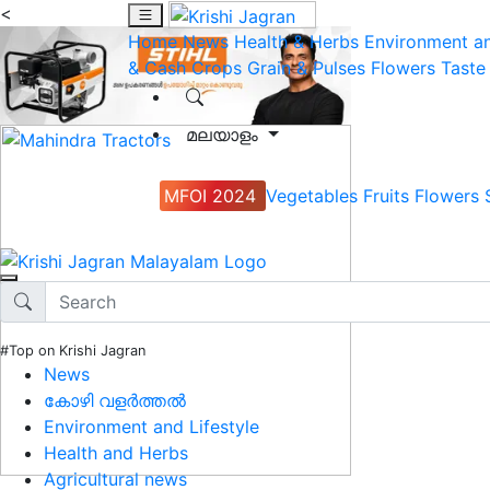
<
Home
News
Health & Herbs
Environment an
& Cash Crops
Grain & Pulses
Flowers
Taste
മലയാളം
MFOI 2024
Vegetables
Fruits
Flowers
#Top on Krishi Jagran
News
കോഴി വളർത്തൽ
Environment and Lifestyle
Health and Herbs
Agricultural news