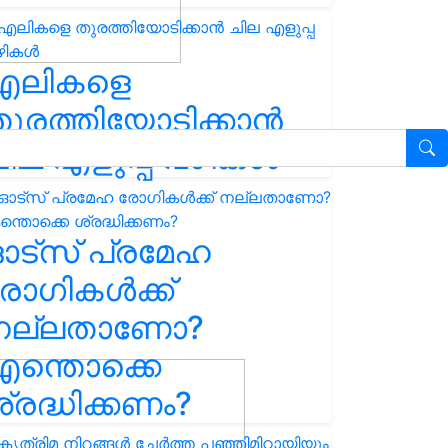
എലികളെ
ുരത്തിയോടിക്കാൻ
ില എളുപ്പ വഴികൾ
ഓട്സ് പ്രമേഹ
ോഗികൾക്ക്
നല്ലതാണോ?
ന്തൊക്കെ
്രദ്ധിക്കണം?