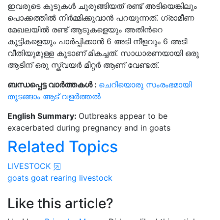
ഇവരുടെ കൂടുകൾ ചുരുങ്ങിയത് രണ്ട് അടിയെങ്കിലും
പൊക്കത്തിൽ നിർമ്മിക്കുവാൻ പറയുന്നത്. ഗ്രാമീണ
മേഖലയിൽ രണ്ട് ആടുകളെയും അതിൻറെ
കുട്ടികളെയും പാർപ്പിക്കാൻ 6 അടി നീളവും 6 അടി
വീതിയുമുള്ള കൂടാണ് മികച്ചത്. സാധാരണയായി ഒരു
ആടിന് ഒരു സ്ക്വയർ മീറ്റർ ആണ് വേണ്ടത്.
ബന്ധപ്പെട്ട വാർത്തകൾ :
ചെറിയൊരു സംരംഭമായി
തുടങ്ങാം ആട് വളർത്തൽ
English Summary:
Outbreaks appear to be
exacerbated during pregnancy and in goats
Related Topics
LIVESTOCK
goats
goat rearing
livestock
Like this article?