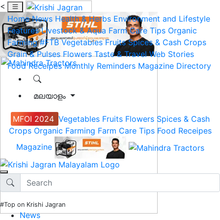
<
Home
News
Health & Herbs
Environment and Lifestyle
Features
Livestock & Aqua
Farm Care Tips
Organic
Farming
#FTB
Vegetables
Fruits
Spices & Cash Crops
Grain & Pulses
Flowers
Taste & Travel
Web Stories
Food Receipes
Monthly Reminders
Magazine
Directory
മലയാളം
MFOI 2024
Vegetables
Fruits
Flowers
Spices & Cash
Crops
Organic Farming
Farm Care Tips
Food Receipes
Magazine
#Top on Krishi Jagran
News