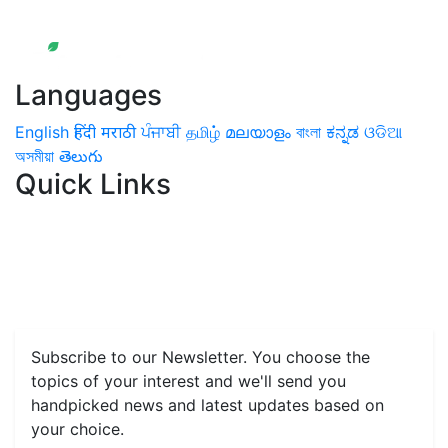
Languages
English
हिंदी
मराठी
ਪੰਜਾਬੀ
தமிழ்
മലയാളം
বাংলা
ಕನ್ನಡ
ଓଡିଆ
অসমীয়া
తెలుగు
Quick Links
Home
News
Health & Herbs
Environment and Lifestyle
Features
Livestock & Aqua
Farm Care Tips
Organic
Farming
#FTB
Vegetables
Fruits
Spices & Cash Crops
Grain & Pulses
Flowers
Taste & Travel
Food Receipes
Monthly Reminders
Subscribe to our Newsletter. You choose the
topics of your interest and we'll send you
handpicked news and latest updates based on
your choice.