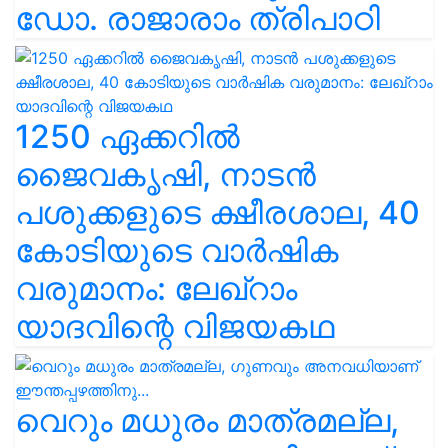
ഡോ. രാജാരാം ത്രിപാഠി
1250 ഏക്കറിൽ
ജൈവകൃഷി, നാടൻ
പശുക്കളുടെ ക്ഷീരശാല, 40
കോടിയുടെ വാർഷിക
വരുമാനം: ലേഖ്‌റാം
യാദവിന്റെ വിജയകഥ
വെറും മധുരം മാത്രമല്ല,