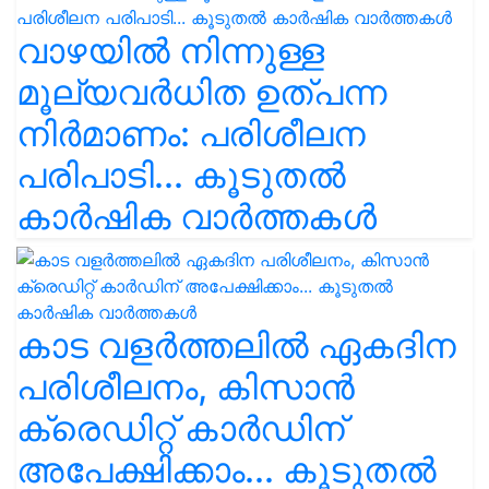
വാഴയിൽ നിന്നുള്ള
മൂല്യവർധിത ഉത്പന്ന
നിർമാണം: പരിശീലന
പരിപാടി... കൂടുതൽ
കാർഷിക വാർത്തകൾ
കാട വളര്‍ത്തലിൽ ഏകദിന
പരിശീലനം, കിസാൻ
ക്രെഡിറ്റ് കാർഡിന്
അപേക്ഷിക്കാം... കൂടുതൽ