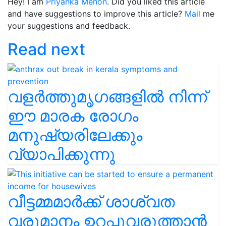
Hey! I am
Priyanka Menon
. Did you liked this article
and have suggestions to improve this article?
Mail
me
your suggestions and feedback.
Read next
വളർത്തുമൃഗങ്ങളിൽ നിന്ന്
ഈ മാരക രോഗം
മനുഷ്യരിലേക്കും
വ്യാപിക്കുന്നു
വീട്ടമ്മമാർക്ക് ശാശ്വത
വരുമാനം ഉറപ്പുവരുത്താൻ