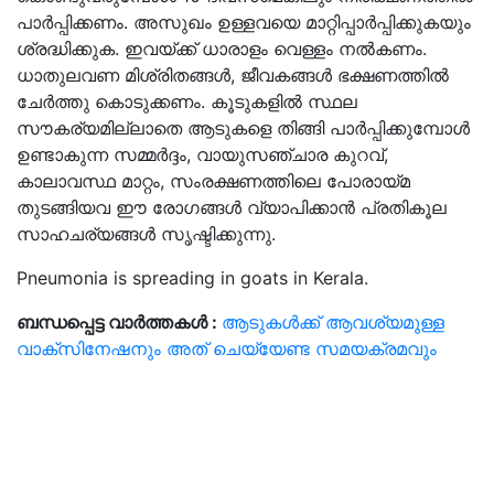
പാർപ്പിക്കണം. അസുഖം ഉള്ളവയെ മാറ്റിപ്പാർപ്പിക്കുകയും
ശ്രദ്ധിക്കുക. ഇവയ്ക്ക് ധാരാളം വെള്ളം നൽകണം.
ധാതുലവണ മിശ്രിതങ്ങൾ, ജീവകങ്ങൾ ഭക്ഷണത്തിൽ
ചേർത്തു കൊടുക്കണം. കൂടുകളിൽ സ്ഥല
സൗകര്യമില്ലാതെ ആടുകളെ തിങ്ങി പാർപ്പിക്കുമ്പോൾ
ഉണ്ടാകുന്ന സമ്മർദ്ദം, വായുസഞ്ചാര കുറവ്,
കാലാവസ്ഥ മാറ്റം, സംരക്ഷണത്തിലെ പോരായ്മ
തുടങ്ങിയവ ഈ രോഗങ്ങൾ വ്യാപിക്കാൻ പ്രതികൂല
സാഹചര്യങ്ങൾ സൃഷ്ടിക്കുന്നു.
Pneumonia is spreading in goats in Kerala.
ബന്ധപ്പെട്ട വാർത്തകൾ :
ആടുകൾക്ക് ആവശ്യമുള്ള
വാക്സിനേഷനും അത് ചെയ്യേണ്ട സമയക്രമവും