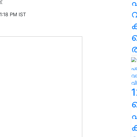
പ
.
വ
1:18 PM IST
ര
1
പ
ക