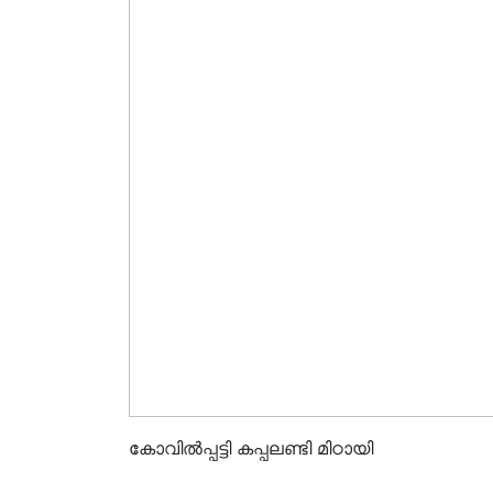
കോവിൽപ്പട്ടി കപ്പലണ്ടി മിഠായി