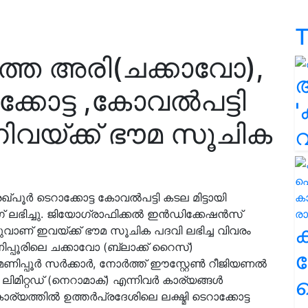
T
ുത്ത അരി(ചക്കാവോ),
്കോട്ട ,കോവൽപട്ടി
'
്നിവയ്ക്ക് ഭൗമ സൂചിക
പൂർ ടെറാക്കോട്ട കോവൽപട്ടി കടല മിട്ടായി
ഗ് ലഭിച്ചു. ജിയോഗ്രാഫിക്കൽ ഇൻഡിക്കേഷൻസ്
ിഡുവാണ് ഇവയ്ക്ക് ഭൗമ സൂചിക പദവി ലഭിച്ച വിവരം
ിപ്പൂരിലെ ചക്കാവോ (ബ്ലാക്ക് റൈസ്)
ക
 മണിപ്പൂർ സർക്കാർ, നോർത്ത് ഈസ്റ്റേൺ റീജിയണൽ
ലിമിറ്റഡ് (നെറാമാക്) എന്നിവർ കാര്യങ്ങൾ
ഹ
ര്യത്തിൽ ഉത്തർപ്രദേശിലെ ലക്ഷ്മി ടെറാക്കോട്ട