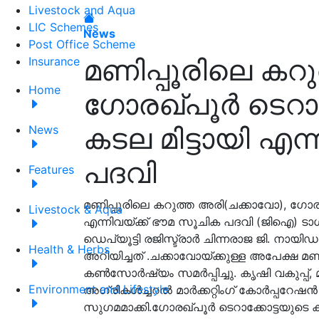
Livestock and Aqua
LIC Schemes
News
Post Office Scheme
മണിപ്പൂരിലെ കറ
Insurance
Home
ഗോരഖ്പൂർ ടെറാക
കടല മിട്ടായി എന
News
പദവി
Features
മണിപ്പൂരിലെ കറുത്ത അരി(ചക്കാവോ), ഗോരഖ്
Livestock & Aqua
എന്നിവയ്ക്ക് ഭൗമ സൂചിക പദവി (ജിഐ) ടാ
ഡെപ്യൂട്ടി രജിസ്ട്രാർ ചിന്നരാജ ജി. നായ
Health & Herbs
അറിയിച്ചത് .ചക്കാവോയ്ക്കുള്ള അപേക്ഷ മണ
കൺസോർഷ്യം സമർപ്പിച്ചു. കൃഷി വകുപ്പ്,
Environment and Lifestyle
അഗ്രികൾച്ചറൽ മാർക്കറ്റിംഗ് കോർപ്പറേഷൻ 
സുഗമമാക്കി.ഗോരഖ്‌പൂർ ടെറാക്കോട്ടയുടെ കാ