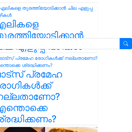
എലികളെ
ുരത്തിയോടിക്കാൻ
ില എളുപ്പ വഴികൾ
ഓട്സ് പ്രമേഹ
ോഗികൾക്ക്
നല്ലതാണോ?
ന്തൊക്കെ
്രദ്ധിക്കണം?