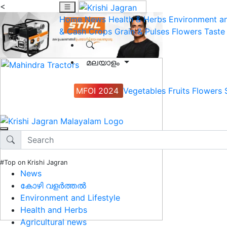
<
Home
News
Health & Herbs
Environment an
& Cash Crops
Grain & Pulses
Flowers
Taste
മലയാളം
MFOI 2024
Vegetables
Fruits
Flowers
#Top on Krishi Jagran
News
കോഴി വളർത്തൽ
Environment and Lifestyle
Health and Herbs
Agricultural news