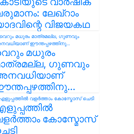
കോടിയുടെ വാർഷിക
രുമാനം: ലേഖ്‌റാം
യാദവിന്റെ വിജയകഥ
െറും മധുരം
ാത്രമല്ല, ഗുണവും
അനവധിയാണ്
ന്തപ്പഴത്തിനു...
ളുപ്പത്തിൽ
ളർത്താം കോസ്മോസ്
ചെടി