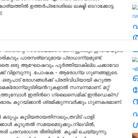
ാര്യത്തിൽ ഉത്തർപ്രദേശിലെ ലക്ഷ്മി ടെറാക്കോട്ട
.
ത
ന്ന സുഗന്ധമുള്ള ഗ്ലൂട്ടിനസ് നെല്ലായ
ച
അതിന്റെ സൗരഭ്യമാണ്. മണിപ്പൂരിലും ഇന്ത്യയുടെ
്കാരികവും പാരമ്പര്യവുമായ പ്രാധാന്യമുണ്ട്.
ാതെ ഒരു ആഘോഷവും പൂര്‍ത്തിയാകില്ല.ചക്കാവോ
ക് വിളമ്പുന്നു .പോഷക - ആരോഗ്യ ഗുണങ്ങളുടെ
ഒരുപാട് രോഗങ്ങള്‍ക്ക് പ്രതിവിധിയായി കറുത്ത
ര
്രോന്യൂട്രിയന്‍റുകളാല്‍ സമ്പന്നമാണ്. മറ്റ്
ത്തുമ്പോള്‍ ഇതിന്‍റെ ഗ്ലൈസെമിക് ഇന്‍ഡെക്സ്
ം കുറയ്ക്കാന്‍ ശ്രമിക്കുന്നവര്‍ക്കും ഗുണകരമാണ്.
എ
‍‌ കടുപ്പം കൂടിയതായതിനാലും,തവിട് പാളി
ശ
കാള്‍ കൂടുതല്‍ സമയമെടുക്കും.നിലവിൽ,
അരി പരമ്പരാഗത രീതിയിൽ കൃഷി ചെയ്യുന്നു.