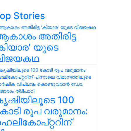
op Stories
ആകാശം അതിരിട്ട
കിയാര' യുടെ
വിജയകഥ
കൃഷിയിലൂടെ 100
ോടി രൂപ വരുമാനം:
െലികോപ്റ്ററിന്