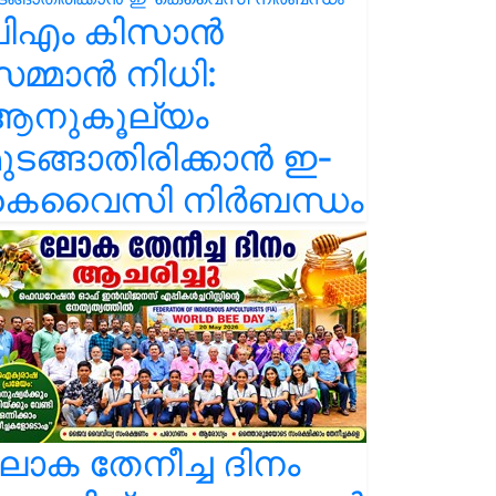
പിഎം കിസാൻ
മ്മാൻ നിധി:
ആനുകൂല്യം
ുടങ്ങാതിരിക്കാൻ ഇ-
കെവൈസി നിർബന്ധം
ോക തേനീച്ച ദിനം