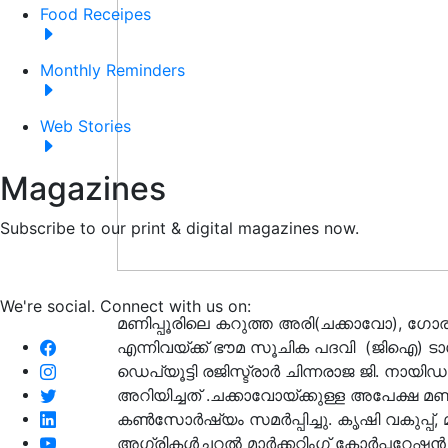
Food Receipes
Monthly Reminders
Web Stories
Magazines
Subscribe to our print & digital magazines now.
We're social. Connect with us on:
മണിപ്പൂരിലെ കറുത്ത അരി(ചക്കാവോ), ഗോരഖ്
എന്നിവയ്ക്ക് ഭൗമ സൂചിക പദവി (ജിഐ) ടാ
ഡെപ്യൂട്ടി രജിസ്ട്രാർ ചിന്നരാജ ജി. നായ
അറിയിച്ചത് .ചക്കാവോയ്ക്കുള്ള അപേക്ഷ മണ
കൺസോർഷ്യം സമർപ്പിച്ചു. കൃഷി വകുപ്പ്,
അഗ്രികൾച്ചറൽ മാർക്കറ്റിംഗ് കോർപ്പറേഷൻ 