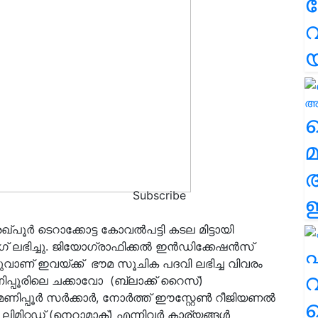
വ
വ
മ
Subscribe
ഈ
പൂർ ടെറാക്കോട്ട കോവൽപട്ടി കടല മിട്ടായി
ഗ് ലഭിച്ചു. ജിയോഗ്രാഫിക്കൽ ഇൻഡിക്കേഷൻസ്
എ
ിഡുവാണ് ഇവയ്ക്ക് ഭൗമ സൂചിക പദവി ലഭിച്ച വിവരം
വ
ിപ്പൂരിലെ ചക്കാവോ (ബ്ലാക്ക് റൈസ്)
 മണിപ്പൂർ സർക്കാർ, നോർത്ത് ഈസ്റ്റേൺ റീജിയണൽ
ലിമിറ്റഡ് (നെറാമാക്) എന്നിവർ കാര്യങ്ങൾ