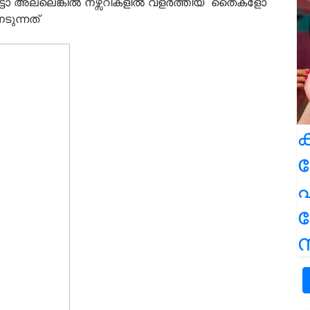
ട്ടോ അല്ലെങ്കിൽ നഴ്സറികളിൽ വളർത്തിയ തൈകളോ
ടുന്നത്
ക
പ
ന