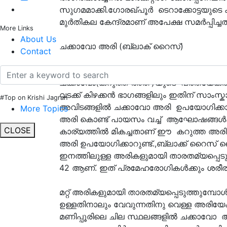
സുഗമമാക്കി.ഗോരഖ്‌പൂർ ടെറാക്കോട്ടയുടെ ക
മുർതികല കേന്ദ്രമാണ് അപേക്ഷ സമർപ്പിച്ചത്
More Links
About Us
ചക്കാവോ അരി (ബ്ലാക് റൈസ്)
Contact
നൂറ്റാണ്ടുകളായി മണിപ്പൂരിൽ കൃഷി ചെയ്യു
ചക്കാവോ(കറുത്ത അരി )യുടെ പ്രത്യേകത 
വടക്ക് കിഴക്കന്‍ ഭാഗങ്ങളിലും ഇതിന് സാംസ
#Top on Krishi Jagran
അവിടങ്ങളില്‍ ചക്കാവോ അരി ഉപയോഗിക്ക
More Topics
അരി കൊണ്ട് പായസം വച്ച് ആഘോഷങ്ങൾക്
CLOSE
കാര്യത്തില്‍ മികച്ചതാണ് ഈ കറുത്ത അരി .
അരി ഉപയോഗിക്കാറുണ്ട്.,ബ്ലാക്ക് റൈസ് മൈക
ഇനത്തിലുള്ള അരികളുമായി താരതമ്യപ്പെടു
42 ആണ്. ഇത് പ്രമേഹരോഗികള്‍ക്കും ശരീരഭാര
മറ്റ് അരികളുമായി താരതമ്യപ്പെടുത്തുമ്പോള്
ഉള്ളതിനാലും വേവുന്നതിനു വെള്ള അരിയേക്
മണിപ്പൂരിലെ ചില സ്ഥലങ്ങളിൽ ചക്കാവോ 