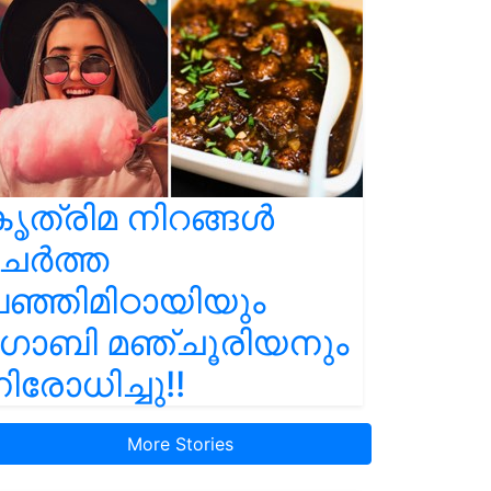
ൃത്രിമ നിറങ്ങൾ
ചേർത്ത
ഞ്ഞിമിഠായിയും
ഗോബി മഞ്ചൂരിയനും
ിരോധിച്ചു!!
More Stories