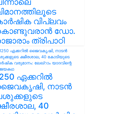
ിന്നാലെ
ിമാനത്തിലൂടെ
കാർഷിക വിപ്ലവം
കൊണ്ടുവരാൻ ഡോ.
ാജാരാം ത്രിപാഠി
250 ഏക്കറിൽ
ജൈവകൃഷി, നാടൻ
ശുക്കളുടെ
്ഷീരശാല, 40