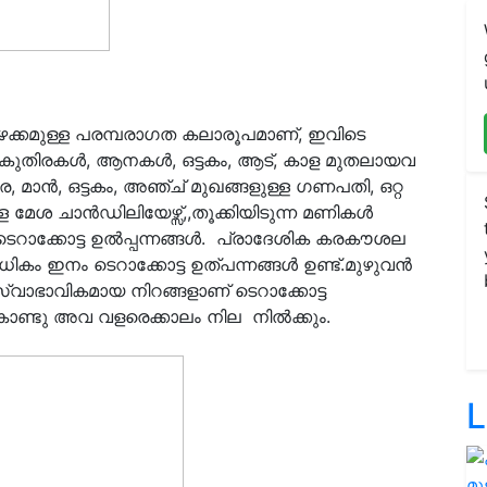
പഴക്കമുള്ള പരമ്പരാഗത കലാരൂപമാണ്, ഇവിടെ
 കുതിരകൾ, ആനകൾ, ഒട്ടകം, ആട്, കാള മുതലായവ
 മാൻ, ഒട്ടകം, അഞ്ച് മുഖങ്ങളുള്ള ഗണപതി, ഒറ്റ
മേശ ചാൻഡിലിയേഴ്സ്,,തൂക്കിയിടുന്ന മണികൾ
റാക്കോട്ട ഉൽ‌പ്പന്നങ്ങൾ. പ്രാദേശിക കരകൗശല
ം ഇനം ടെറാക്കോട്ട ഉത്പന്നങ്ങൾ ഉണ്ട്.മുഴുവൻ
ാഭാവികമായ നിറങ്ങളാണ് ടെറാക്കോട്ട
കൊണ്ടു അവ വളരെക്കാലം നില നിൽക്കും.
L