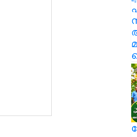
സ
മ
ല