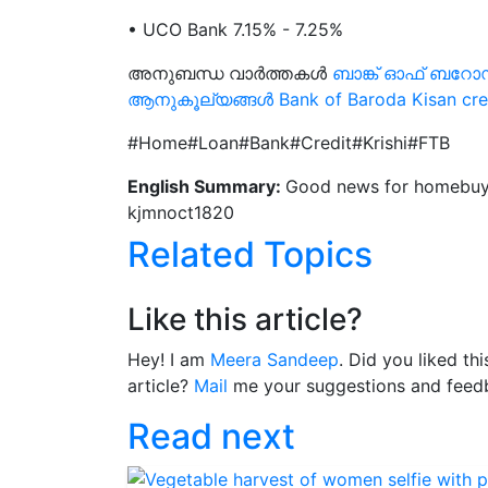
• UCO Bank 7.15% - 7.25%
അനുബന്ധ വാർത്തകൾ
ബാങ്ക് ഓഫ് ബറോ
ആനുകൂല്യങ്ങൾ Bank of Baroda Kisan cred
#Home#Loan#Bank#Credit#Krishi#FTB
English Summary:
Good news for homebuye
kjmnoct1820
Related Topics
Like this article?
Hey! I am
Meera Sandeep
. Did you liked th
article?
Mail
me your suggestions and feed
Read next