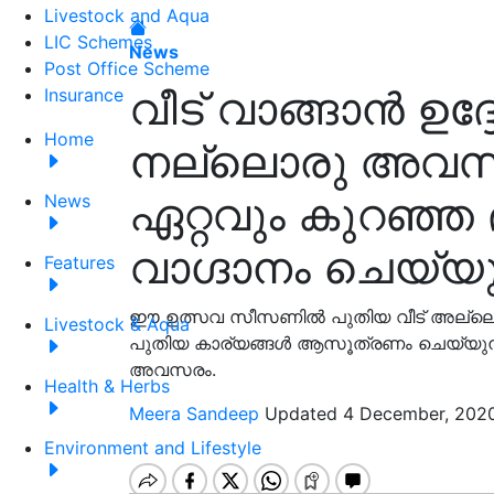
Livestock and Aqua
LIC Schemes
News
Post Office Scheme
വീട് വാങ്ങാൻ ഉദ്ദ
Insurance
Home
നല്ലൊരു അവസ
ഏറ്റവും കുറഞ്ഞ
News
വാഗ്ദാനം ചെയ്യു
Features
ഈ ഉത്സവ സീസണിൽ പുതിയ വീട് അല്ലെങ്കി
Livestock & Aqua
പുതിയ കാര്യങ്ങൾ ആസൂത്രണം ചെയ്യുന്നതിന
അവസരം.
Health & Herbs
Meera Sandeep
Updated 4 December, 2020
Environment and Lifestyle