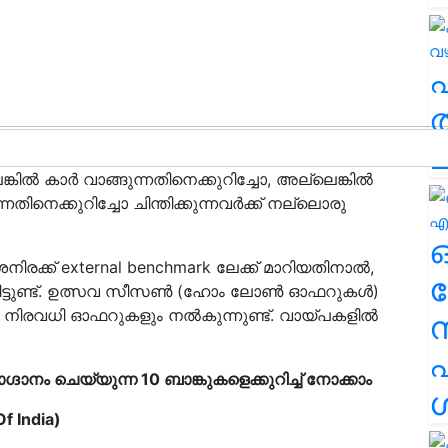
ത
കിൽ
ച
കിൽ കാർ വാങ്ങുന്നതിനെക്കുറിച്ചോ, അല്ലെങ്കിൽ
െക്കുറിച്ചോ ചിന്തിക്കുന്നവർക്ക് നല്ലൊരു
ിരക്ക് external benchmark ലേക്ക് മാറിയതിനാൽ,
ര
ഞ്ഞിട്ടുണ്ട്. ഉത്സവ സീസൺ (ഹോം ലോൺ ഓഫറുകൾ)
നിരവധി ഓഫറുകളും നൽകുന്നുണ്ട്. വായ്പകളിൽ
എ
ദാനം ചെയ്യുന്ന 10 ബാങ്കുകളെക്കുറിച്ച് നോക്കാം
ശ
f India)