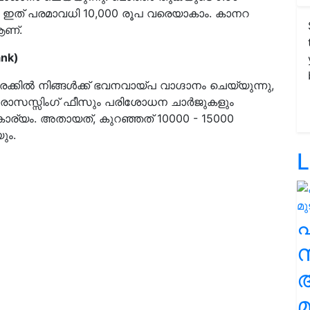
, ഇത് പരമാവധി 10,000 രൂപ വരെയാകാം. കാനറ
ആണ്.
ank)
രക്കിൽ നിങ്ങൾക്ക് ഭവനവായ്പ വാഗ്ദാനം ചെയ്യുന്നു,
്രോസസ്സിംഗ് ഫീസും പരിശോധന ചാർജുകളും
 കാര്യം. അതായത്, കുറഞ്ഞത് 10000 - 15000
ും.
L
സ
മ