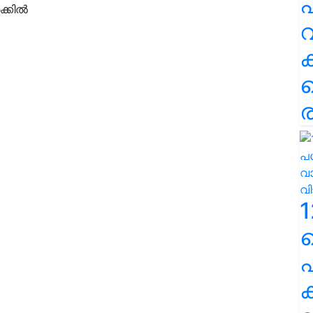
പ
വ
ര
1
പ
ക