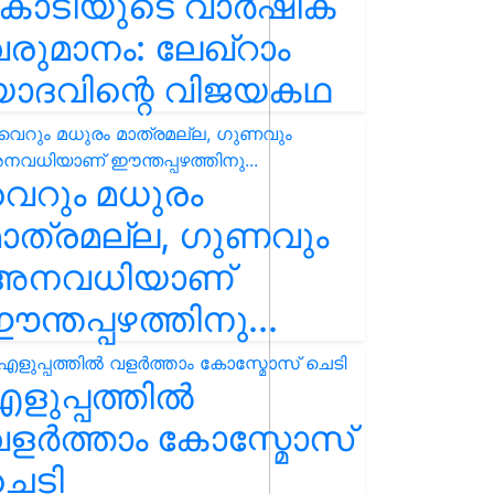
കോടിയുടെ വാർഷിക
രുമാനം: ലേഖ്‌റാം
യാദവിന്റെ വിജയകഥ
െറും മധുരം
ാത്രമല്ല, ഗുണവും
അനവധിയാണ്
ന്തപ്പഴത്തിനു...
ളുപ്പത്തിൽ
ളർത്താം കോസ്മോസ്
ചെടി