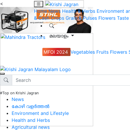
<
Home
News
Health & Herbs
Environment an
& Cash Crops
Grain & Pulses
Flowers
Taste
മലയാളം
MFOI 2024
Vegetables
Fruits
Flowers
#Top on Krishi Jagran
News
കോഴി വളർത്തൽ
Environment and Lifestyle
Health and Herbs
Agricultural news