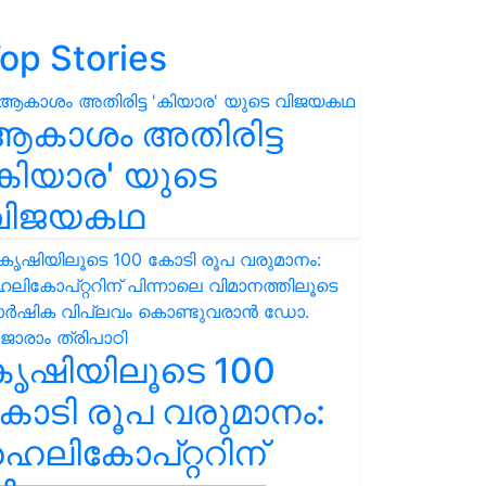
op Stories
ആകാശം അതിരിട്ട
കിയാര' യുടെ
വിജയകഥ
കൃഷിയിലൂടെ 100
ോടി രൂപ വരുമാനം:
െലികോപ്റ്ററിന്