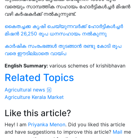
വരെയും സാമ്പത്തിക സഹായം ഹോർട്ടികൾച്ചർ മിഷൻ
വഴി കർഷകർക്ക് നൽകുന്നുണ്ട്.
കൈതച്ചക്ക കൃഷി ചെയ്യുന്നവർക്ക് ഹോർട്ടികൾച്ചർ
മിഷൻ 26,250 രൂപ ധനസഹായം നൽകുന്നു
കാർഷിക സംരംഭങ്ങൾ തുടങ്ങാൻ രണ്ടു കോടി രൂപ
വരെ ഈടില്ലാതെ വായ്പ
English Summary:
various schemes of krishibhavan
Related Topics
Agricultural news
Agriculture
Kerala
Market
Like this article?
Hey! I am
Priyanka Menon
. Did you liked this article
and have suggestions to improve this article?
Mail
me