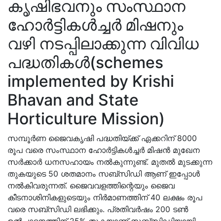
കൃഷിഭവനും സംസ്ഥാന
ഹോർട്ടികൾച്ചർ മിഷനും
വഴി നടപ്പിലാക്കുന്ന വിവിധ
പദ്ധതികൾ(
schemes
implemented by Krishi
Bhavan and State
Horticulture Mission)
സമ്പൂർണ ജൈവകൃഷി പദ്ധതിയ്ക്ക് ഏക്കറിന് 8000
രൂപ വരെ സംസ്ഥാന ഹോർട്ടികൾച്ചർ മിഷൻ മുഖേന
സർക്കാർ ധനസഹായം നൽകുന്നുണ്ട്. മുതൽ മുടക്കുന്ന
തുകയുടെ 50 ശതമാനം സബ്സിഡി ആണ് ഇപ്പോൾ
നൽകിവരുന്നത്. ജൈവവളത്തിന്റെയും ജൈവ
കീടനാശിനികളുടെയും നിർമാണത്തിന് 40 ലക്ഷം രൂപ
വരെ സബ്സിഡി ലഭിക്കും. പ്രതിവർഷം 200 ടൺ