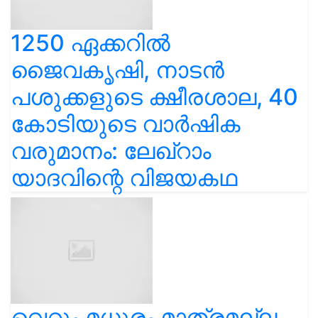
1250 ഏക്കറിൽ
ജൈവകൃഷി, നാടൻ
പശുക്കളുടെ ക്ഷീരശാല, 40
കോടിയുടെ വാർഷിക
വരുമാനം: ലേഖ്‌റാം
യാദവിന്റെ വിജയകഥ
വെറും മധുരം മാത്രമല്ല,