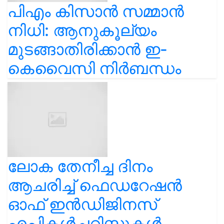
പിഎം കിസാൻ സമ്മാൻ
നിധി: ആനുകൂല്യം
മുടങ്ങാതിരിക്കാൻ ഇ-
കെവൈസി നിർബന്ധം
ലോക തേനീച്ച ദിനം
ആചരിച്ച് ഫെഡറേഷൻ
ഓഫ് ഇൻഡിജിനസ്
എപ്പികൾച്ചറിസ്റ്റുകൾ