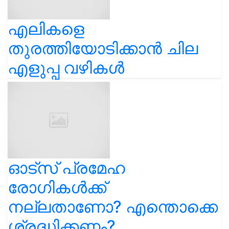
എലികളെ
തുരത്തിയോടിക്കാൻ ചില
എളുപ്പ വഴികൾ
ഓട്സ് പ്രമേഹ
രോഗികൾക്ക്
നല്ലതാണോ? എന്തൊക്കെ
ശ്രദ്ധിക്കണം?