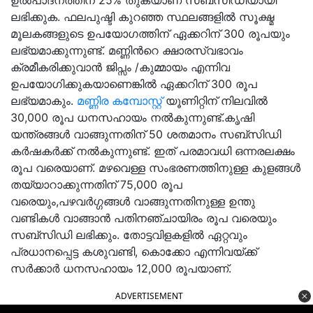
ഉൽപാദനത്തിന് 25% തുകയാണ് സബ്സിഡിയായി
ലഭിക്കുക. ഫലപുഷ്ടി കുറഞ്ഞ സ്ഥലങ്ങളിൽ സൂക്ഷ്മ
മൂലകങ്ങളുടെ ഉപയോഗത്തിന് ഏക്കറിന് 300 രൂപയും
ലഭ്യമാക്കുന്നുണ്ട്. മണ്ണിൻറെ ക്ഷാരസ്വഭാവം
ക്രമീകരിക്കുവാൻ ജിപ്സം /കുമ്മായം എന്നിവ
ഉപയോഗിക്കുകയാണെങ്കിൽ ഏക്കറിന് 300 രൂപ
ലഭ്യമാകും.
മണ്ണിര കമ്പോസ്റ്റ്
യൂണിറ്റിന് നിലവിൽ
30,000 രൂപ ധനസഹായം നൽകുന്നുണ്ട്.കൃഷി
യന്ത്രങ്ങൾ വാങ്ങുന്നതിന് 50 ശതമാനം സബ്സിഡി
കർഷകർക്ക് നൽകുന്നുണ്ട്. ഇത് പരമാവധി ഒന്നരലക്ഷം
രൂപ വരെയാണ്. മഴവെള്ള സംഭരണത്തിനുള്ള കുളങ്ങൾ
തയ്യാറാക്കുന്നതിന് 75,000 രൂപ
വരെയും,പഴവർഗ്ഗങ്ങൾ വാങ്ങുന്നതിനുള്ള ഉന്തു
വണ്ടികൾ വാങ്ങാൻ പതിനഞ്ചായിരം രൂപ വരെയും
സബ്സിഡി ലഭിക്കും. തോട്ടവിളകളിൽ ഏറ്റവും
പ്രധാനപ്പെട്ട കശുവണ്ടി, കൊക്കോ എന്നിവയ്ക്ക്
സർക്കാർ ധനസഹായം 12,000 രൂപയാണ്.
ADVERTISEMENT