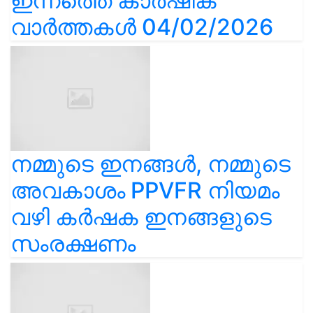
ഇന്നത്തെ കാർഷിക
വാർത്തകൾ 04/02/2026
നമ്മുടെ ഇനങ്ങൾ, നമ്മുടെ
അവകാശം PPVFR നിയമം
വഴി കർഷക ഇനങ്ങളുടെ
സംരക്ഷണം