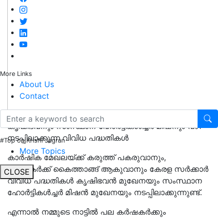
More Links
About Us
Contact
കൃഷിഭവനും സംസ്ഥാന ഹോർട്ടികൾച്ചർ മിഷനും വഴി
നടപ്പിലാക്കുന്ന വിവിധ പദ്ധതികൾ
#Top on Krishi Jagran
More Topics
കാർഷിക മേഖലയ്ക്ക് കരുത്ത് പകരുവാനും,
കർഷകർക്ക് കൈത്താങ്ങ് ആകുവാനും കേരള സർക്കാർ
CLOSE
വിവിധ പദ്ധതികൾ കൃഷിഭവൻ മുഖേനയും സംസ്ഥാന
ഹോർട്ടികൾച്ചർ മിഷൻ മുഖേനയും നടപ്പിലാക്കുന്നുണ്ട്.
എന്നാൽ നമ്മുടെ നാട്ടിൽ പല കർഷകർക്കും