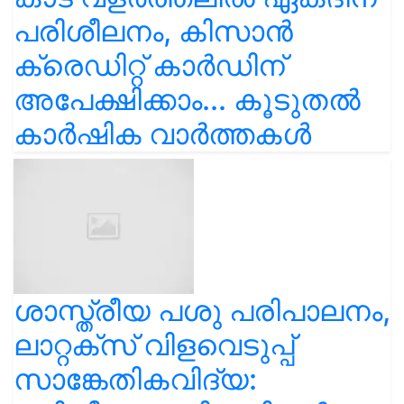
പരിശീലനം, കിസാൻ
ക്രെഡിറ്റ് കാർഡിന്
അപേക്ഷിക്കാം... കൂടുതൽ
കാർഷിക വാർത്തകൾ
ശാസ്ത്രീയ പശു പരിപാലനം,
ലാറ്റക്സ് വിളവെടുപ്പ്
സാങ്കേതികവിദ്യ: