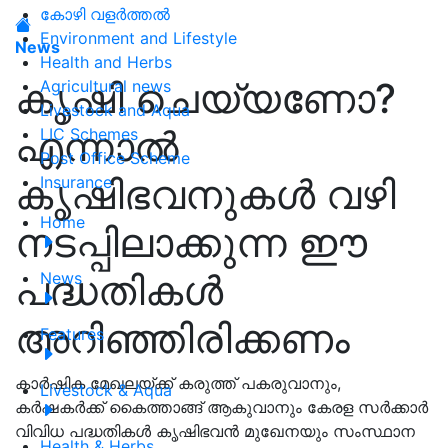
കോഴി വളർത്തൽ
Environment and Lifestyle
News
Health and Herbs
കൃഷി ചെയ്യണോ?
Agricultural news
Livestock and Aqua
എന്നാൽ
LIC Schemes
Post Office Scheme
കൃഷിഭവനുകൾ വഴി
Insurance
Home
നടപ്പിലാക്കുന്ന ഈ
പദ്ധതികൾ
News
അറിഞ്ഞിരിക്കണം
Features
കാർഷിക മേഖലയ്ക്ക് കരുത്ത് പകരുവാനും,
Livestock & Aqua
കർഷകർക്ക് കൈത്താങ്ങ് ആകുവാനും കേരള സർക്കാർ
വിവിധ പദ്ധതികൾ കൃഷിഭവൻ മുഖേനയും സംസ്ഥാന
Health & Herbs