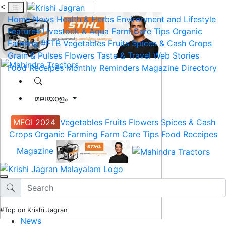
<
Home
News
Health & Herbs
Environment and Lifestyle
Features
Livestock & Aqua
Farm Care Tips
Organic
Farming
#FTB
Vegetables
Fruits
Spices & Cash Crops
Grain & Pulses
Flowers
Taste & Travel
Web Stories
Food Receipes
Monthly Reminders
Magazine
Directory
മലയാളം
MFOI 2024
Vegetables
Fruits
Flowers
Spices & Cash
Crops
Organic Farming
Farm Care Tips
Food Receipes
Magazine
#Top on Krishi Jagran
News