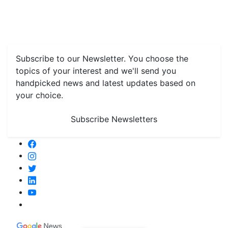
Features
Livestock & Aqua
Farm Care Tips
Organic
Farming
#FTB
Vegetables
Fruits
Spices & Cash Crops
Grain & Pulses
Flowers
Taste & Travel
Food Receipes
Monthly Reminders
Subscribe to our Newsletter. You choose the
topics of your interest and we'll send you
handpicked news and latest updates based on
your choice.
Subscribe Newsletters