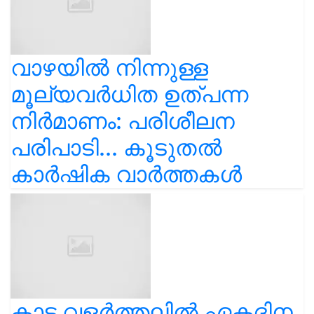
വാഴയിൽ നിന്നുള്ള
മൂല്യവർധിത ഉത്പന്ന
നിർമാണം: പരിശീലന
പരിപാടി... കൂടുതൽ
കാർഷിക വാർത്തകൾ
കാട വളര്‍ത്തലിൽ ഏകദിന