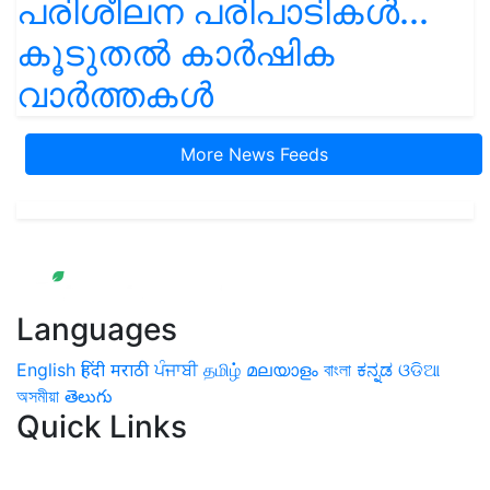
പരിശീലന പരിപാടികൾ...
കൂടുതൽ കാർഷിക
വാർത്തകൾ
More News Feeds
Languages
English
हिंदी
मराठी
ਪੰਜਾਬੀ
தமிழ்
മലയാളം
বাংলা
ಕನ್ನಡ
ଓଡିଆ
অসমীয়া
తెలుగు
Quick Links
Home
News
Health & Herbs
Environment and Lifestyle