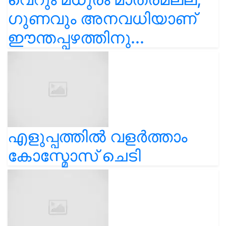
ഗുണവും അനവധിയാണ്
ഈന്തപ്പഴത്തിനു...
എളുപ്പത്തിൽ വളർത്താം
കോസ്മോസ് ചെടി