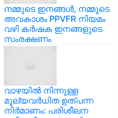
നമ്മുടെ ഇനങ്ങൾ, നമ്മുടെ
അവകാശം PPVFR നിയമം
വഴി കർഷക ഇനങ്ങളുടെ
സംരക്ഷണം
വാഴയിൽ നിന്നുള്ള
മൂല്യവർധിത ഉത്പന്ന
നിർമാണം: പരിശീലന