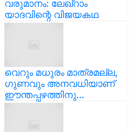
വരുമാനം: ലേഖ്‌റാം
യാദവിന്റെ വിജയകഥ
വെറും മധുരം മാത്രമല്ല,
ഗുണവും അനവധിയാണ്
ഈന്തപ്പഴത്തിനു...