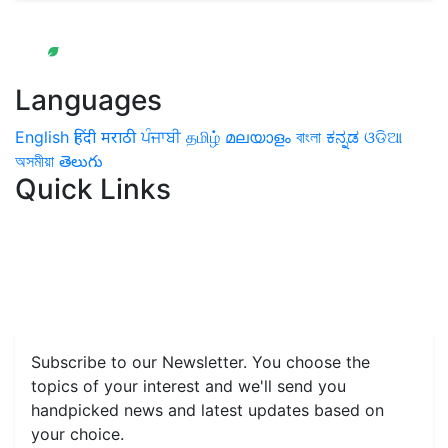
Languages
English
हिंदी
मराठी
ਪੰਜਾਬੀ
தமிழ்
മലയാളം
বাংলা
ಕನ್ನಡ
ଓଡିଆ
অসমীয়া
తెలుగు
Quick Links
Home
News
Health & Herbs
Environment and Lifestyle
Features
Livestock & Aqua
Farm Care Tips
Organic
Farming
#FTB
Vegetables
Fruits
Spices & Cash Crops
Grain & Pulses
Flowers
Taste & Travel
Food Receipes
Monthly Reminders
Subscribe to our Newsletter. You choose the
topics of your interest and we'll send you
handpicked news and latest updates based on
your choice.