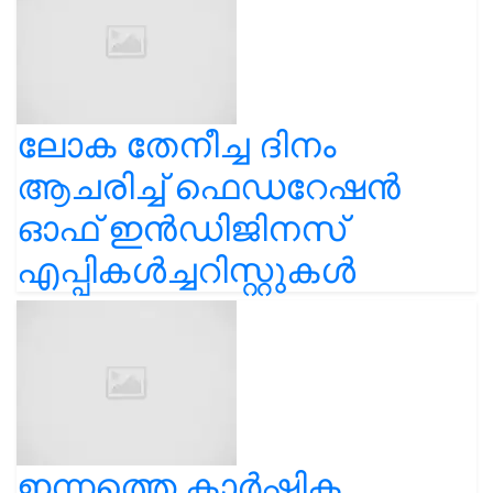
ലോക തേനീച്ച ദിനം
ആചരിച്ച് ഫെഡറേഷൻ
ഓഫ് ഇൻഡിജിനസ്
എപ്പികൾച്ചറിസ്റ്റുകൾ
ഇന്നത്തെ കാർഷിക