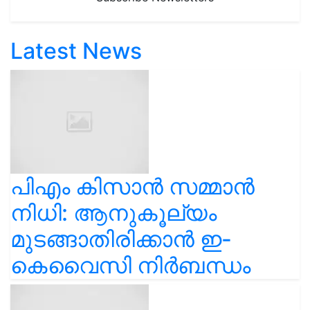
Latest News
പിഎം കിസാൻ സമ്മാൻ
നിധി: ആനുകൂല്യം
മുടങ്ങാതിരിക്കാൻ ഇ-
കെവൈസി നിർബന്ധം