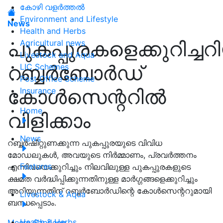
കോഴി വളർത്തൽ
Environment and Lifestyle
News
Health and Herbs
പുകപ്പുരകളെക്കുറിച്ചറി
Agricultural news
Livestock and Aqua
റബ്ബര്‍ബോര്‍ഡ്
LIC Schemes
Post Office Scheme
കോള്‍സെന്ററില്‍
Insurance
Home
വിളിക്കാം
News
റബ്ബര്‍ഷീറ്റുണക്കുന്ന പുകപ്പുരയുടെ വിവിധ
മോഡലുകള്‍, അവയുടെ നിര്‍മ്മാണം, പ്രവര്‍ത്തനം
Features
എന്നിവയെക്കുറിച്ചും നിലവിലുള്ള പുകപ്പുരകളുടെ
ക്ഷമത വര്‍ദ്ധിപ്പിക്കുന്നതിനുള്ള മാര്‍ഗ്ഗങ്ങളെക്കുറിച്ചും
അറിയുന്നതിന് റബ്ബര്‍ബോര്‍ഡിന്റെ കോള്‍സെന്ററുമായി
Livestock & Aqua
ബന്ധപ്പെടാം.
Health & Herbs
Meera Sandeep