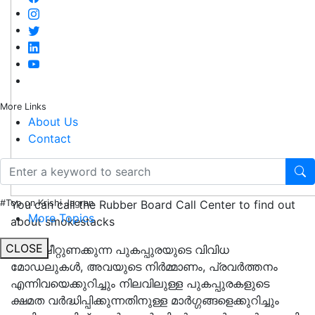
More Links
About Us
Contact
You can call the Rubber Board Call Center to find out
#Top on Krishi Jagran
More Topics
about smokestacks
CLOSE
റബ്ബര്‍ഷീറ്റുണക്കുന്ന പുകപ്പുരയുടെ വിവിധ
മോഡലുകള്‍, അവയുടെ നിര്‍മ്മാണം, പ്രവര്‍ത്തനം
എന്നിവയെക്കുറിച്ചും നിലവിലുള്ള പുകപ്പുരകളുടെ
ക്ഷമത വര്‍ദ്ധിപ്പിക്കുന്നതിനുള്ള മാര്‍ഗ്ഗങ്ങളെക്കുറിച്ചും