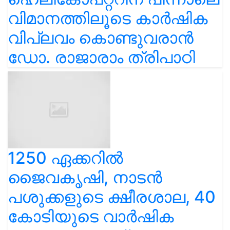
വിമാനത്തിലൂടെ കാർഷിക
വിപ്ലവം കൊണ്ടുവരാൻ
ഡോ. രാജാരാം ത്രിപാഠി
1250 ഏക്കറിൽ
ജൈവകൃഷി, നാടൻ
പശുക്കളുടെ ക്ഷീരശാല, 40
കോടിയുടെ വാർഷിക