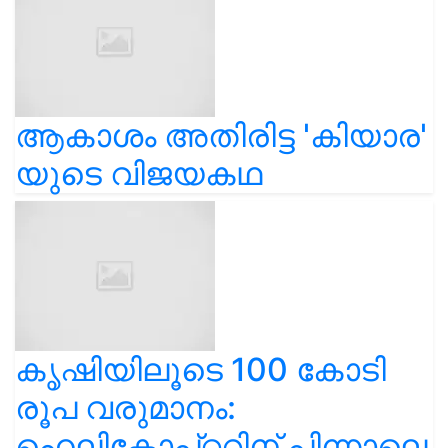
ആകാശം അതിരിട്ട 'കിയാര'
യുടെ വിജയകഥ
കൃഷിയിലൂടെ 100 കോടി
രൂപ വരുമാനം:
ഹെലികോപ്റ്ററിന് പിന്നാലെ