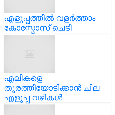
എളുപ്പത്തിൽ വളർത്താം
കോസ്മോസ് ചെടി
എലികളെ
തുരത്തിയോടിക്കാൻ ചില
എളുപ്പ വഴികൾ