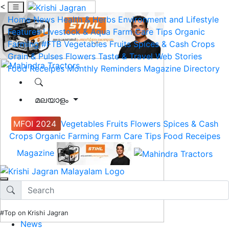
<
Home
News
Health & Herbs
Environment and Lifestyle
Features
Livestock & Aqua
Farm Care Tips
Organic
Farming
#FTB
Vegetables
Fruits
Spices & Cash Crops
Grain & Pulses
Flowers
Taste & Travel
Web Stories
Food Receipes
Monthly Reminders
Magazine
Directory
മലയാളം
MFOI 2024
Vegetables
Fruits
Flowers
Spices & Cash
Crops
Organic Farming
Farm Care Tips
Food Receipes
Magazine
#Top on Krishi Jagran
News