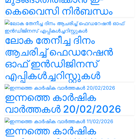
കെവൈസി നിർബന്ധം
ലോക തേനീച്ച ദിനം
ആചരിച്ച് ഫെഡറേഷൻ
ഓഫ് ഇൻഡിജിനസ്
എപ്പികൾച്ചറിസ്റ്റുകൾ
ഇന്നത്തെ കാർഷിക
വാർത്തകൾ 20/02/2026
ഇന്നത്തെ കാർഷിക