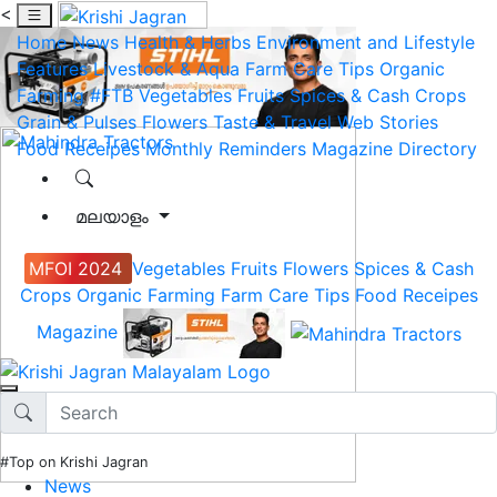
<
Home
News
Health & Herbs
Environment and Lifestyle
Features
Livestock & Aqua
Farm Care Tips
Organic
Farming
#FTB
Vegetables
Fruits
Spices & Cash Crops
Grain & Pulses
Flowers
Taste & Travel
Web Stories
Food Receipes
Monthly Reminders
Magazine
Directory
മലയാളം
MFOI 2024
Vegetables
Fruits
Flowers
Spices & Cash
Crops
Organic Farming
Farm Care Tips
Food Receipes
Magazine
#Top on Krishi Jagran
News