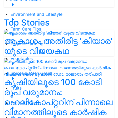
Environment and Lifestyle
Top Stories
Farm Care Tips
ആകാശം അതിരിട്ട 'കിയാര'
Organic Farming
യുടെ വിജയകഥ
Vegetables
Spices & Cash Crops
കൃഷിയിലൂടെ 100 കോടി
Fruits
രൂപ വരുമാനം:
ഹെലികോപ്റ്ററിന് പിന്നാലെ
Grain & Pulses
വിമാനത്തിലൂടെ കാർഷിക
Flowers