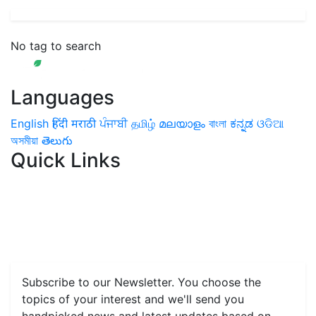
No tag to search
Languages
English
हिंदी
मराठी
ਪੰਜਾਬੀ
தமிழ்
മലയാളം
বাংলা
ಕನ್ನಡ
ଓଡିଆ
অসমীয়া
తెలుగు
Quick Links
Home
News
Health & Herbs
Environment and Lifestyle
Features
Livestock & Aqua
Farm Care Tips
Organic
Farming
#FTB
Vegetables
Fruits
Spices & Cash Crops
Grain & Pulses
Flowers
Taste & Travel
Food Receipes
Monthly Reminders
Subscribe to our Newsletter. You choose the
topics of your interest and we'll send you