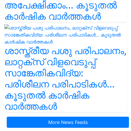
അപേക്ഷിക്കാം... കൂടുതൽ
കാർഷിക വാർത്തകൾ
ശാസ്ത്രീയ പശു പരിപാലനം,
ലാറ്റക്സ് വിളവെടുപ്പ്
സാങ്കേതികവിദ്യ:
പരിശീലന പരിപാടികൾ...
കൂടുതൽ കാർഷിക
വാർത്തകൾ
More News Feeds