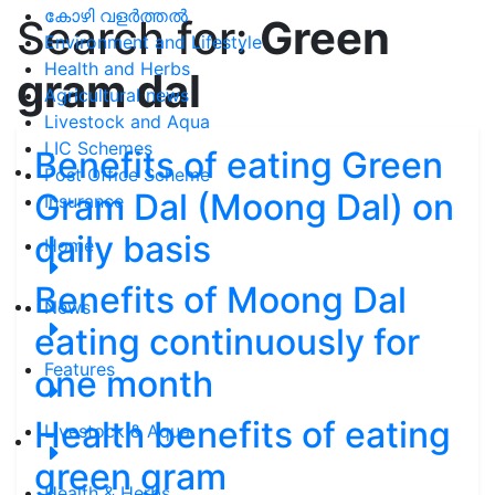
കോഴി വളർത്തൽ
Search for:
Green
Environment and Lifestyle
Health and Herbs
gram dal
Agricultural news
Livestock and Aqua
LIC Schemes
Benefits of eating Green
Post Office Scheme
Gram Dal (Moong Dal) on
Insurance
daily basis
Home
Benefits of Moong Dal
News
eating continuously for
Features
one month
Health benefits of eating
Livestock & Aqua
green gram
Health & Herbs