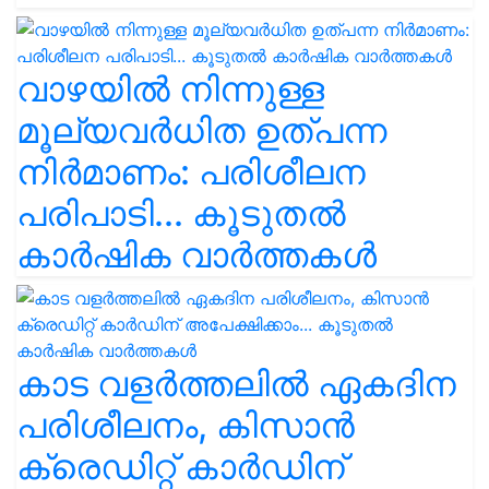
വാഴയിൽ നിന്നുള്ള
മൂല്യവർധിത ഉത്പന്ന
നിർമാണം: പരിശീലന
പരിപാടി... കൂടുതൽ
കാർഷിക വാർത്തകൾ
കാട വളര്‍ത്തലിൽ ഏകദിന
പരിശീലനം, കിസാൻ
ക്രെഡിറ്റ് കാർഡിന്