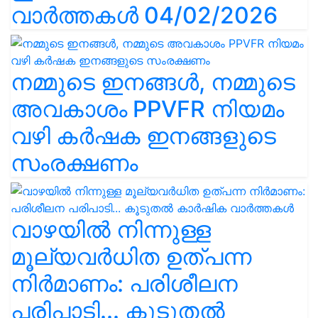
വാർത്തകൾ 04/02/2026
നമ്മുടെ ഇനങ്ങൾ, നമ്മുടെ
അവകാശം PPVFR നിയമം
വഴി കർഷക ഇനങ്ങളുടെ
സംരക്ഷണം
വാഴയിൽ നിന്നുള്ള
മൂല്യവർധിത ഉത്പന്ന
നിർമാണം: പരിശീലന
പരിപാടി... കൂടുതൽ