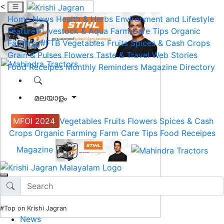
<
Home
News
Health & Herbs
Environment and Lifestyle
Features
Livestock & Aqua
Farm Care Tips
Organic
Farming
#FTB
Vegetables
Fruits
Spices & Cash Crops
Grain & Pulses
Flowers
Taste & Travel
Web Stories
Food Receipes
Monthly Reminders
Magazine
Directory
മലയാളം
MFOI 2024
Vegetables
Fruits
Flowers
Spices & Cash
Crops
Organic Farming
Farm Care Tips
Food Receipes
Magazine
#Top on Krishi Jagran
News