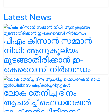
Latest News
പിഎം കിസാൻ സമ്മാൻ
നിധി: ആനുകൂല്യം
മുടങ്ങാതിരിക്കാൻ ഇ-
കെവൈസി നിർബന്ധം
ലോക തേനീച്ച ദിനം
ആചരിച്ച് ഫെഡറേഷൻ
ഓഫ് ഇൻഡിജിനസ്