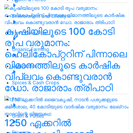
Environment and Lifestyle
കൃഷിയിലൂടെ 100 കോടി
Farm Care Tips
രൂപ വരുമാനം:
Organic Farming
ഹെലികോപ്റ്ററിന് പിന്നാലെ
വിമാനത്തിലൂടെ കാർഷിക
Vegetables
വിപ്ലവം കൊണ്ടുവരാൻ
Spices & Cash Crops
ഡോ. രാജാരാം ത്രിപാഠി
Fruits
Grain & Pulses
1250 ഏക്കറിൽ
Flowers