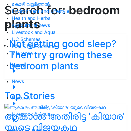
കോഴി വളർത്തൽ
Search for:
bedroom
Environment and Lifestyle
Health and Herbs
plants
Agricultural news
Livestock and Aqua
LIC Schemes
Not getting good sleep?
Post Office Scheme
Then try growing these
Insurance
bedroom plants
Home
News
Top Stories
Features
ആകാശം അതിരിട്ട 'കിയാര'
Livestock & Aqua
യുടെ വിജയകഥ
Health & Herbs