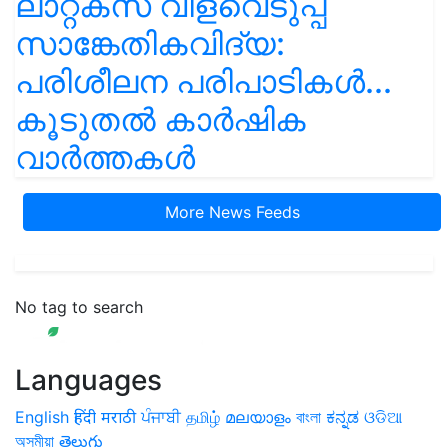
ലാറ്റക്സ് വിളവെടുപ്പ്
സാങ്കേതികവിദ്യ:
പരിശീലന പരിപാടികൾ...
കൂടുതൽ കാർഷിക
വാർത്തകൾ
More News Feeds
No tag to search
Languages
English
हिंदी
मराठी
ਪੰਜਾਬੀ
தமிழ்
മലയാളം
বাংলা
ಕನ್ನಡ
ଓଡିଆ
অসমীয়া
తెలుగు