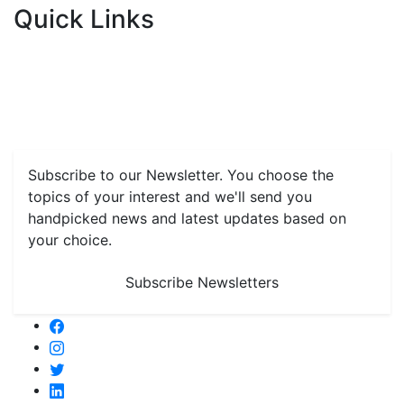
Quick Links
Home
News
Health & Herbs
Environment and Lifestyle
Features
Livestock & Aqua
Farm Care Tips
Organic
Farming
#FTB
Vegetables
Fruits
Spices & Cash Crops
Grain & Pulses
Flowers
Taste & Travel
Food Receipes
Monthly Reminders
Subscribe to our Newsletter. You choose the
topics of your interest and we'll send you
handpicked news and latest updates based on
your choice.
Subscribe Newsletters