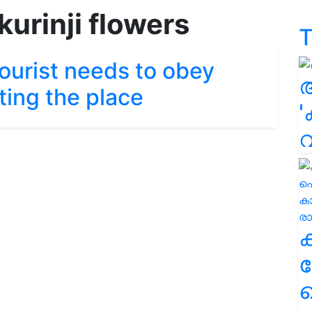
kurinji flowers
T
tourist needs to obey
ting the place
'
ക
ഹ