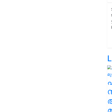
L
സ
മ