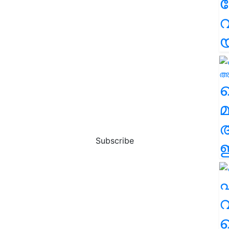
വ
വ
മ
Subscribe
ഈ
എ
വ