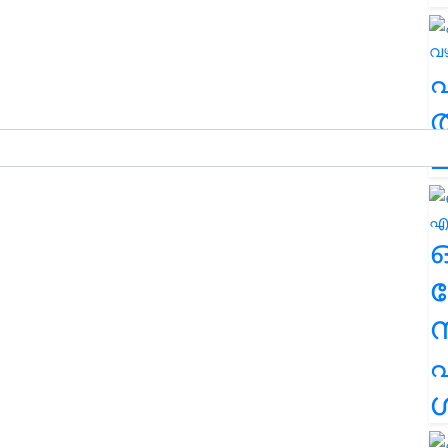
ത
ച
ര
എ
ശ