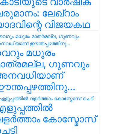
കോടിയുടെ വാർഷിക
രുമാനം: ലേഖ്‌റാം
യാദവിന്റെ വിജയകഥ
െറും മധുരം
ാത്രമല്ല, ഗുണവും
അനവധിയാണ്
ന്തപ്പഴത്തിനു...
ളുപ്പത്തിൽ
ളർത്താം കോസ്മോസ്
ചെടി