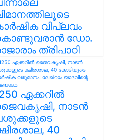
ിന്നാലെ
ിമാനത്തിലൂടെ
കാർഷിക വിപ്ലവം
കൊണ്ടുവരാൻ ഡോ.
ാജാരാം ത്രിപാഠി
250 ഏക്കറിൽ
ജൈവകൃഷി, നാടൻ
ശുക്കളുടെ
്ഷീരശാല, 40