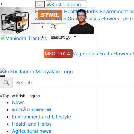
<
Home
News
Health & Herbs
Environment an
& Cash Crops
Grain & Pulses
Flowers
Taste
മലയാളം
MFOI 2024
Vegetables
Fruits
Flowers
#Top on Krishi Jagran
News
കോഴി വളർത്തൽ
Environment and Lifestyle
Health and Herbs
Agricultural news