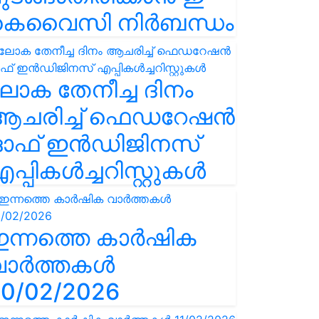
കെവൈസി നിർബന്ധം
ോക തേനീച്ച ദിനം
ആചരിച്ച് ഫെഡറേഷൻ
ഓഫ് ഇൻഡിജിനസ്
പ്പികൾച്ചറിസ്റ്റുകൾ
ഇന്നത്തെ കാർഷിക
വാർത്തകൾ
0/02/2026