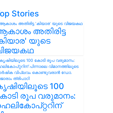
op Stories
ആകാശം അതിരിട്ട
കിയാര' യുടെ
വിജയകഥ
കൃഷിയിലൂടെ 100
ോടി രൂപ വരുമാനം:
െലികോപ്റ്ററിന്