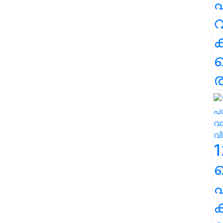
പ
വ
ര
1
പ
ക