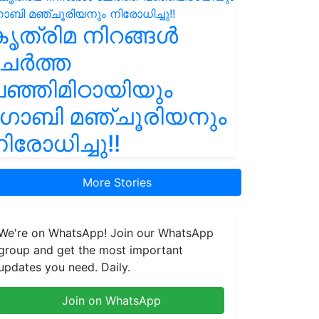
ൃത്രിമ നിറങ്ങൾ
ചേർത്ത
ഞ്ഞിമിഠായിയും
ഗോബി മഞ്ചൂരിയനും
ിരോധിച്ചു!!
More Stories
We're on WhatsApp! Join our WhatsApp
group and get the most important
updates you need. Daily.
Join on WhatsApp