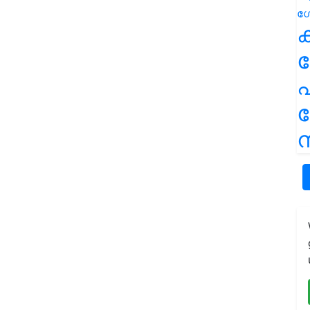
ക
പ
ന