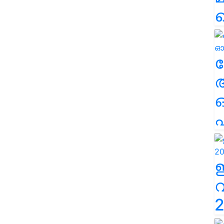
ല
എ
2