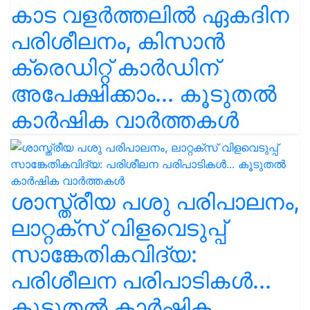
കാട വളര്‍ത്തലിൽ ഏകദിന
പരിശീലനം, കിസാൻ
ക്രെഡിറ്റ് കാർഡിന്
അപേക്ഷിക്കാം... കൂടുതൽ
കാർഷിക വാർത്തകൾ
ശാസ്ത്രീയ പശു പരിപാലനം,
ലാറ്റക്സ് വിളവെടുപ്പ്
സാങ്കേതികവിദ്യ:
പരിശീലന പരിപാടികൾ...
കൂടുതൽ കാർഷിക