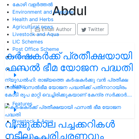
കോഴി വളർത്തൽ
Abdul
Environment and Lifestyle
Health and Herbs
Agricultural news
Email Author
Twitter
Livestock and Aqua
LIC Schemes
Post Office Scheme
കർഷകർക്ക് പ്രതീക്ഷയായി
Insurance
ഫസൽ ഭീമ യോജന പദ്ധതി
Home
ന്യൂഡൽഹി: രാജ്യത്തെ കർഷകർക്കു വൻ പ്രതീക്ഷ
News
നൽകി ഫസൽഭീമ യോജന പദ്ധതിക്ക് പതിനാറായിരം
കോടി രൂപ മാറ്റി വെച്ചിരിക്കുകയാണ് കേന്ദ്ര സർക്കാർ.…
Features
വിഷുക്കാല പച്ചക്കറികൾ
Livestock & Aqua
നടീലും പരിചരണവും
Health & Herbs