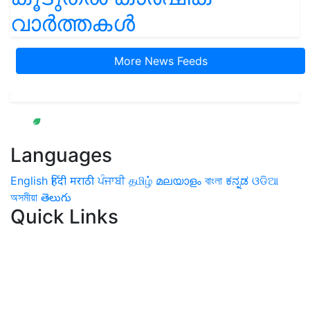
വാർത്തകൾ
More News Feeds
Languages
English
हिंदी
मराठी
ਪੰਜਾਬੀ
தமிழ்
മലയാളം
বাংলা
ಕನ್ನಡ
ଓଡିଆ
অসমীয়া
తెలుగు
Quick Links
Home
News
Health & Herbs
Environment and Lifestyle
Features
Livestock & Aqua
Farm Care Tips
Organic
Farming
#FTB
Vegetables
Fruits
Spices & Cash Crops
Grain & Pulses
Flowers
Taste & Travel
Food Receipes
Monthly Reminders