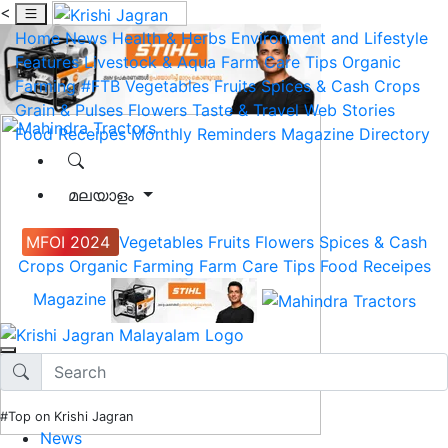
<
Home
News
Health & Herbs
Environment and Lifestyle
Features
Livestock & Aqua
Farm Care Tips
Organic
Farming
#FTB
Vegetables
Fruits
Spices & Cash Crops
Grain & Pulses
Flowers
Taste & Travel
Web Stories
Food Receipes
Monthly Reminders
Magazine
Directory
മലയാളം
MFOI 2024
Vegetables
Fruits
Flowers
Spices & Cash
Crops
Organic Farming
Farm Care Tips
Food Receipes
Magazine
#Top on Krishi Jagran
News