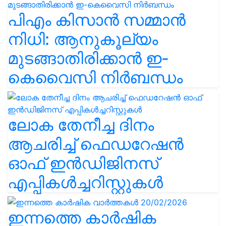
പിഎം കിസാൻ സമ്മാൻ
നിധി: ആനുകൂല്യം
മുടങ്ങാതിരിക്കാൻ ഇ-
കെവൈസി നിർബന്ധം
ലോക തേനീച്ച ദിനം
ആചരിച്ച് ഫെഡറേഷൻ
ഓഫ് ഇൻഡിജിനസ്
എപ്പികൾച്ചറിസ്റ്റുകൾ
ഇന്നത്തെ കാർഷിക