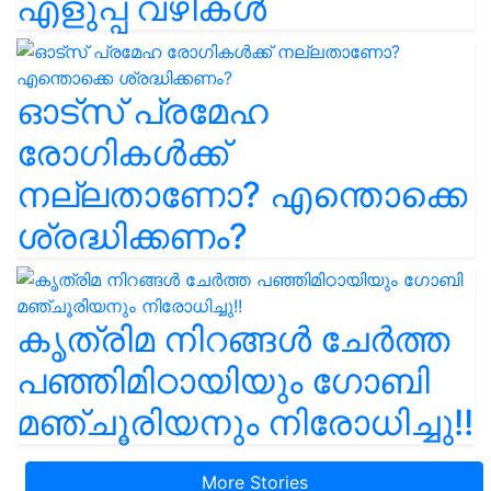
എളുപ്പ വഴികൾ
ഓട്സ് പ്രമേഹ
രോഗികൾക്ക്
നല്ലതാണോ? എന്തൊക്കെ
ശ്രദ്ധിക്കണം?
കൃത്രിമ നിറങ്ങൾ ചേർത്ത
പഞ്ഞിമിഠായിയും ഗോബി
മഞ്ചൂരിയനും നിരോധിച്ചു!!
More Stories