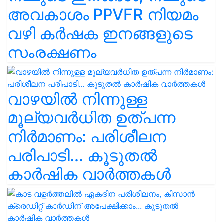
അവകാശം PPVFR നിയമം
വഴി കർഷക ഇനങ്ങളുടെ
സംരക്ഷണം
വാഴയിൽ നിന്നുള്ള
മൂല്യവർധിത ഉത്പന്ന
നിർമാണം: പരിശീലന
പരിപാടി... കൂടുതൽ
കാർഷിക വാർത്തകൾ