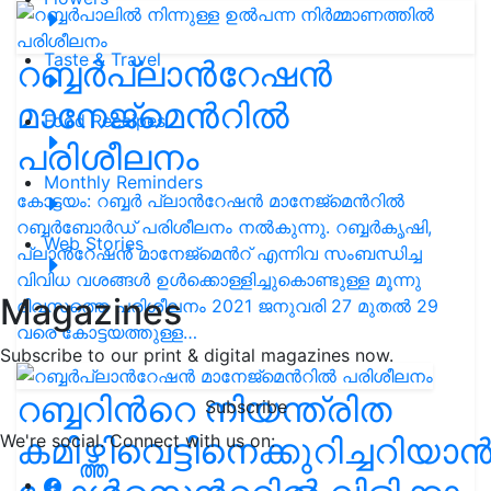
Taste & Travel
റബ്ബര്‍പ്ലാന്‍റേഷന്‍
മാനേജ്‌മെന്‍റില്‍
Food Receipes
പരിശീലനം
Monthly Reminders
കോട്ടയം: റബ്ബര്‍ പ്ലാന്‍റേഷന്‍ മാനേജ്‌മെന്‍റില്‍
റബ്ബര്‍ബോര്‍ഡ് പരിശീലനം നല്‍കുന്നു. റബ്ബര്‍കൃഷി,
Web Stories
പ്ലാന്‍റേഷന്‍ മാനേജ്‌മെന്‍റ് എന്നിവ സംബന്ധിച്ച
വിവിധ വശങ്ങള്‍ ഉള്‍ക്കൊള്ളിച്ചുകൊണ്ടുള്ള മൂന്നു
Magazines
ദിവസത്തെ പരിശീലനം 2021 ജനുവരി 27 മുതല്‍ 29
വരെ കോട്ടയത്തുള്ള…
Subscribe to our print & digital magazines now.
റബ്ബറിന്‍റെ നിയന്ത്രിത
Subscribe
കമിഴ്ത്തിവെട്ടിനെക്കുറിച്ചറിയാന്
We're social. Connect with us on: