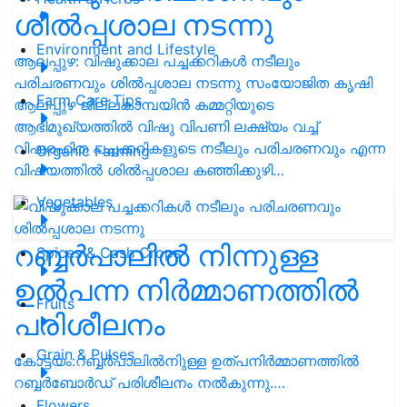
ശിൽപ്പശാല നടന്നു
Environment and Lifestyle
ആലപ്പുഴ: വിഷുക്കാല പച്ചക്കറികൾ നടീലും
പരിചരണവും ശിൽപ്പശാല നടന്നു സംയോജിത കൃഷി
Farm Care Tips
ആലപ്പുഴ ജില്ലകാമ്പയിൻ കമ്മറ്റിയുടെ
ആഭിമുഖ്യത്തിൽ വിഷു വിപണി ലക്ഷ്യം വച്ച്
വിഷരഹിത പച്ചക്കറികളുടെ നടീലും പരിചരണവും എന്ന
Organic Farming
വിഷയത്തിൽ ശിൽപ്പശാല കഞ്ഞിക്കുഴി…
Vegetables
റബ്ബര്‍പാലില്‍ നിന്നുള്ള
Spices & Cash Crops
ഉൽപന്ന നിര്‍മ്മാണത്തില്‍
Fruits
പരിശീലനം
Grain & Pulses
കോട്ടയം:റബ്ബര്‍പാലില്‍നിുള്ള ഉത്പനിര്‍മ്മാണത്തില്‍
റബ്ബര്‍ബോര്‍ഡ് പരിശീലനം നല്‍കുന്നു.…
Flowers