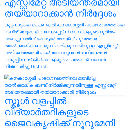
എസ്റ്റിമേറ്റ് അടിയന്തരമായി
തയ്യാറാക്കാൻ നിർദ്ദേശം
കുട്ടനാട്ടിലെ കൈനകരി കനകാശ്ശേരി പാടശേഖരത്തിലെ
മടവീഴ്ചയുമായി ബന്ധപ്പെട്ട് നിവാസികളുടെ ദുരിതം
അകറ്റുന്നതിന് മോട്ടോർ തറയ്ക്ക് പുറത്തായി
താൽക്കാലിക ബണ്ടു നിർമ്മിക്കുന്നതിനുള്ള എസ്റ്റിമേറ്റ്
അടിയന്തരമായി തയ്യാറാക്കുവാൻ ഇറിഗേഷൻ
വകുപ്പിനോട് ജില്ലാ കളക്ടർ എ അലക്സാണ്ടർ
നിർദ്ദേശിച്ചു.District…
സ്കൂൾ വളപ്പിൽ
വിദ്യാർത്ഥികളുടെ
ജൈവകൃഷിക്ക് നൂറുമേനി