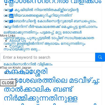
കോള്‍സെന്‍ററിൽ വിളിക്കാം
റബ്ബർ കൃഷിയിൽ നിയന്ത്രിതകമിഴ്ത്തിവെട്ടിന്റെ
ശാസ്ത്രീയവശങ്ങളെക്കുറിച്ചറിയുന്നതിന്
റബ്ബര്‍ബോര്‍ഡിന്റെ കോള്‍സെന്ററുമായി ബന്ധപ്പെടാം.
റബ്ബറില്‍നിന്ന് ദീര്‍ഘകാലത്തേക്ക് മെച്ചപ്പെട്ട ഉത്പാദനം
ലഭ്യമാക്കുന്നതിനും പട്ടമരപ്പ്, മറ്റു രോഗങ്ങള്‍
More Links
എന്നിവമൂലം പുതുപ്പട്ടയില്‍ ടാപ്പിങ് സാധ്യമാകാതെ
About Us
വരുന്ന മരങ്ങളില്‍നിന്ന് ആദായം നേടുന്നതിനും
Contact
സഹായിക്കുന്ന ഒരു…
#Top on Krishi Jagran
കനകാശ്ശേരി
More Topics
പാടശേഖരത്തിലെ മടവീഴ്ച്ച:
CLOSE
താൽക്കാലിക ബണ്ട്
നിർമ്മിക്കുന്നതിനുള്ള