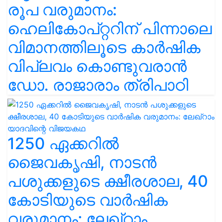
രൂപ വരുമാനം:
ഹെലികോപ്റ്ററിന് പിന്നാലെ
വിമാനത്തിലൂടെ കാർഷിക
വിപ്ലവം കൊണ്ടുവരാൻ
ഡോ. രാജാരാം ത്രിപാഠി
1250 ഏക്കറിൽ
ജൈവകൃഷി, നാടൻ
പശുക്കളുടെ ക്ഷീരശാല, 40
കോടിയുടെ വാർഷിക
വരുമാനം: ലേഖ്‌റാം