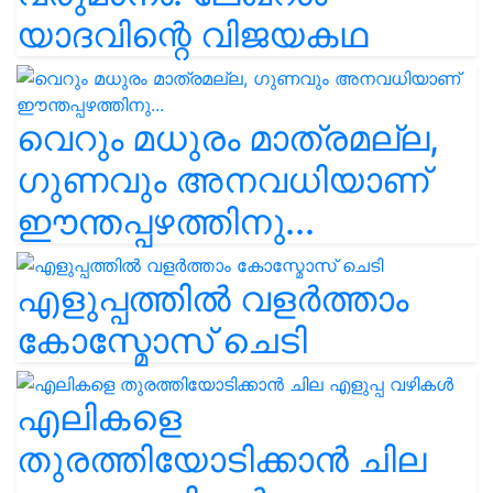
യാദവിന്റെ വിജയകഥ
വെറും മധുരം മാത്രമല്ല,
ഗുണവും അനവധിയാണ്
ഈന്തപ്പഴത്തിനു...
എളുപ്പത്തിൽ വളർത്താം
കോസ്മോസ് ചെടി
എലികളെ
തുരത്തിയോടിക്കാൻ ചില