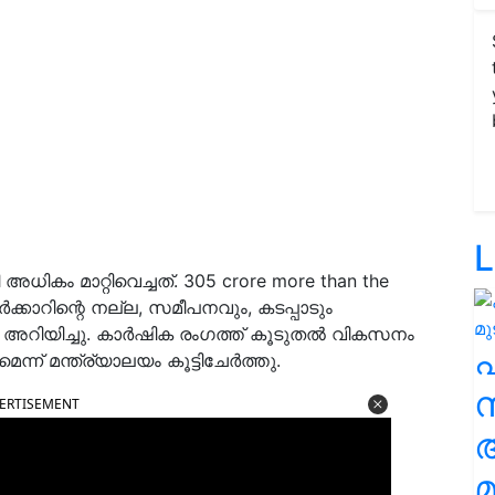
L
ികം മാറ്റിവെച്ചത്. 305 crore more than the
്കാറിന്റെ നല്ല, സമീപനവും, കടപ്പാടും
യം അറിയിച്ചു. കാർഷിക രംഗത്ത് കൂടുതൽ വികസനം
ന് മന്ത്ര്യാലയം കൂട്ടിചേർത്തു.
സ
ERTISEMENT
മ