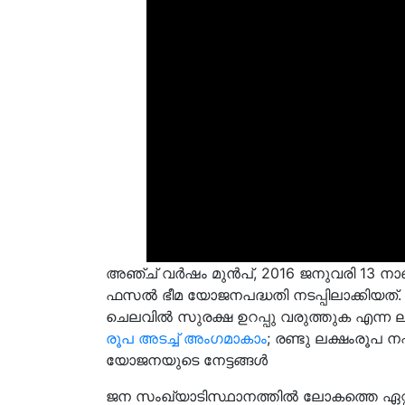
അഞ്ച് വർഷം മുൻപ്, 2016 ജനുവരി 13 നാണ്
ഫസൽ ഭീമ യോജനപദ്ധതി നടപ്പിലാക്കിയത്
ചെലവിൽ സുരക്ഷ ഉറപ്പു വരുത്തുക എന്ന ലക
രൂപ അടച്ച് അംഗമാകാം
; രണ്ടു ലക്ഷംരൂപ ന
യോജനയുടെ നേട്ടങ്ങൾ
ജന സംഖ്യാടിസ്ഥാനത്തിൽ ലോകത്തെ ഏറ