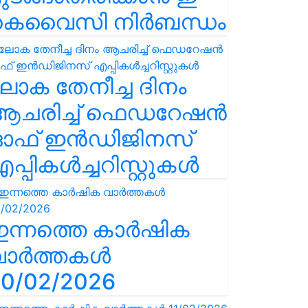
കെവൈസി നിർബന്ധം
ോക തേനീച്ച ദിനം
ആചരിച്ച് ഫെഡറേഷൻ
ഓഫ് ഇൻഡിജിനസ്
പ്പികൾച്ചറിസ്റ്റുകൾ
ഇന്നത്തെ കാർഷിക
വാർത്തകൾ
0/02/2026