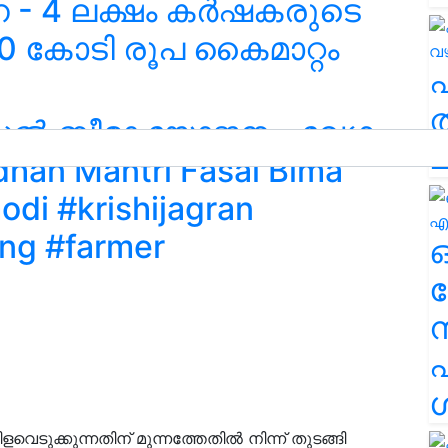
- 4 ലക്ഷം കർഷകരുടെ
00 കോടി രൂപ കൈമാറ്റം
ത
ഫസൽ ബീമാ യോജന - വേഗം
ച
han Mantri Fasal Bima
di #krishijagran
ing #farmer
ര
എ
ശ
ടുക്കുന്നതിന് മുന്നത്തേതിൽ നിന്ന് തുടങ്ങി