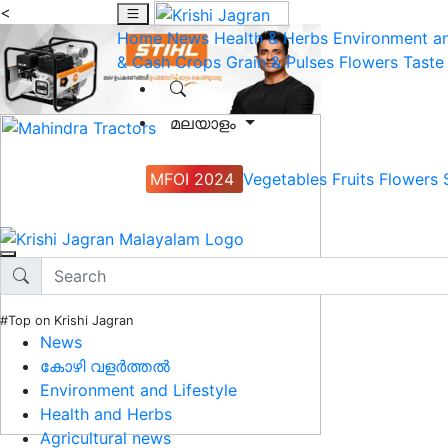
<
Home
News
Health & Herbs
Environment an
& Cash Crops
Grain & Pulses
Flowers
Taste
മലയാളം
MFOI 2024
Vegetables
Fruits
Flowers
#Top on Krishi Jagran
News
കോഴി വളർത്തൽ
Environment and Lifestyle
Health and Herbs
Agricultural news