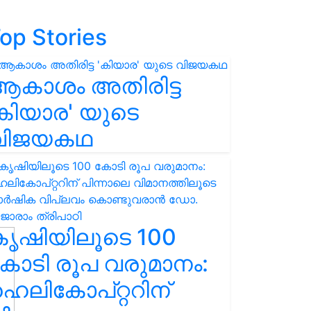
op Stories
ആകാശം അതിരിട്ട
കിയാര' യുടെ
വിജയകഥ
കൃഷിയിലൂടെ 100
ോടി രൂപ വരുമാനം:
െലികോപ്റ്ററിന്