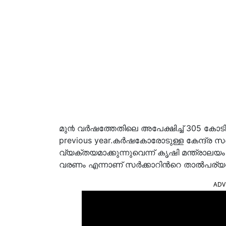
മു൯ വർഷത്തേതിലെ അപേക്ഷിച്ച് 305 കോടി അധ
previous year.കർഷകോരോടുള്ള കേന്ദ്ര സർക
വ്യക്തയമാക്കുന്നുവെന്ന് കൃഷി മന്ത്രാല
വരണം എന്നാണ് സർക്കാറിന്‍റെ താൽപര്യമെന്
ADV