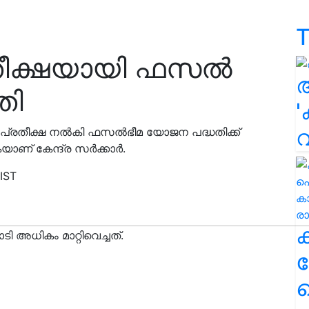
T
രതീക്ഷയായി ഫസൽ
തി
'
പ്രതീക്ഷ നൽകി ഫസൽഭീമ യോജന പദ്ധതിക്ക്
കയാണ് കേന്ദ്ര സർക്കാർ.
IST
ക
ഹ