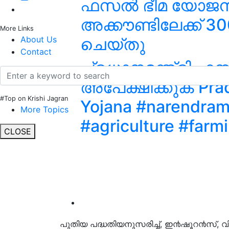
ഫസൽ ഭീമ യോജന 
അക്കൗണ്ടിലേക്ക് 3
More Links
ചെയ്തു
About Us
Contact
പ്രധാനമന്ത്രി 
അപേക്ഷിക്കുക Prad
#Top on Krishi Jagran
Yojana #narendramo
More Topics
#agriculture #farm
CLOSE
പുതിയ പദ്ധതിയനുസരിച്ച്, ഇ൯ഷൂറ൯സ്, വിളവെ