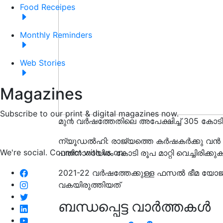
Food Receipes
Monthly Reminders
Web Stories
Magazines
Subscribe to our print & digital magazines now.
മു൯ വർഷത്തേതിലെ അപേക്ഷിച്ച് 305 കോടി അ
ന്യൂഡൽഹി: രാജ്യത്തെ കർഷകർക്കു വൻ 
We're social. Connect with us on:
പതിനാറായിരം കോടി രൂപ മാറ്റി വെച്ചിരിക്കു
2021-22 വർഷത്തേക്കുള്ള ഫസൽ ഭീമ യോജന
വകയിരുത്തിയത്
ബന്ധപ്പെട്ട വാർത്തകൾ