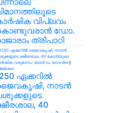
ിന്നാലെ
ിമാനത്തിലൂടെ
കാർഷിക വിപ്ലവം
കൊണ്ടുവരാൻ ഡോ.
ാജാരാം ത്രിപാഠി
250 ഏക്കറിൽ
ജൈവകൃഷി, നാടൻ
ശുക്കളുടെ
്ഷീരശാല, 40