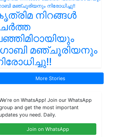
ൃത്രിമ നിറങ്ങൾ
ചേർത്ത
ഞ്ഞിമിഠായിയും
ഗോബി മഞ്ചൂരിയനും
ിരോധിച്ചു!!
More Stories
We're on WhatsApp! Join our WhatsApp
group and get the most important
updates you need. Daily.
Join on WhatsApp