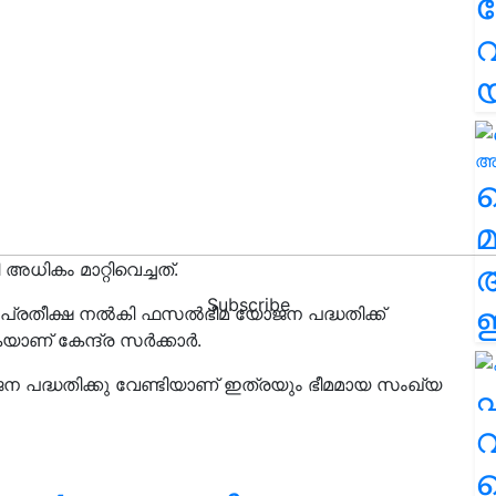
വ
വ
മ
ധികം മാറ്റിവെച്ചത്.
Subscribe
ഈ
പ്രതീക്ഷ നൽകി ഫസൽഭീമ യോജന പദ്ധതിക്ക്
കയാണ് കേന്ദ്ര സർക്കാർ.
 പദ്ധതിക്കു വേണ്ടിയാണ് ഇത്രയും ഭീമമായ സംഖ്യ
എ
വ