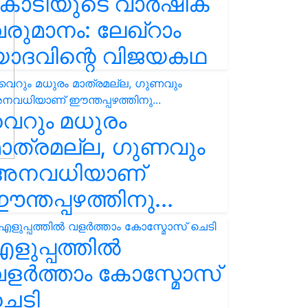
കോടിയുടെ വാർഷിക
രുമാനം: ലേഖ്‌റാം
യാദവിന്റെ വിജയകഥ
െറും മധുരം
ാത്രമല്ല, ഗുണവും
അനവധിയാണ്
ന്തപ്പഴത്തിനു...
ളുപ്പത്തിൽ
ളർത്താം കോസ്മോസ്
ചെടി