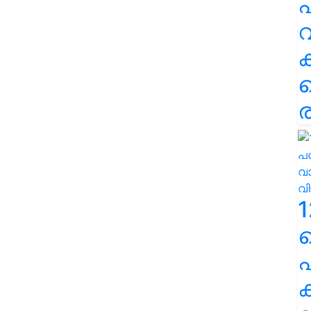
പ
വ
ര
1
പ
ക