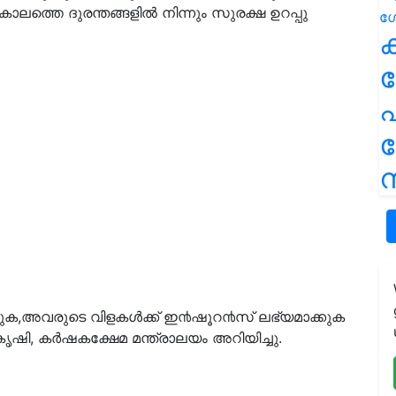
ത്തെ ദുരന്തങ്ങളിൽ നിന്നും സുരക്ഷ ഉറപ്പു
ക
പ
ന
്കുക,അവരുടെ വിളകൾക്ക് ഇ൯ഷൂറ൯സ് ലഭ്യമാക്കുക
 കൃഷി, കർഷകക്ഷേമ മന്ത്രാലയം അറിയിച്ചു.