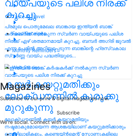
വായ്പയുടെ പലിശ നിരക്ക്
കുറച്ചു
Taste & Travel
പ്രമുഖ പൊതുമേഖല ബാങ്കായ ഇന്ത്യൻ ബാങ്ക്
Food Receipes
കർഷകർക്ക് നൽകുന്ന സ്വർണ വായ്പയുടെ പലിശ
നിരക്ക് ഏഴ് ശതമാനമായി കുറച്ചു. ബമ്പർ അഗ്രി ജുവൽ
എന്ന പേരിൽ അറിയപ്പെടുന്ന ബാങ്കിന്റെ ഹ്രസ്വകാല
Monthly Reminders
സ്വർണ്ണ വായ്പ പദ്ധതിയുടെ…
Web Stories
കയർ കയറ്റുമതിക്കും
Magazines
ലോക്ഡൗണിൽ കുരുക്കു
Subscribe to our print & digital magazines now.
മുറുകുന്നു
Subscribe
ലോക്ഡൗണിൽ കയർ കയറ്റുമതിയും
We're social. Connect with us on:
നഷ്ടമാകുമോയെന്ന ആശങ്കയിലാണ് കയറ്റുമതിക്കാരും
തൊഴിലാളികളും. കണ്ടെയ്ൻമെന്റ് സോണുകളിലെ