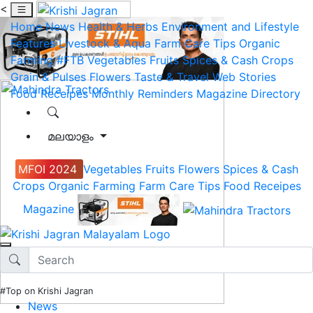
<
Home
News
Health & Herbs
Environment and Lifestyle
Features
Livestock & Aqua
Farm Care Tips
Organic
Farming
#FTB
Vegetables
Fruits
Spices & Cash Crops
Grain & Pulses
Flowers
Taste & Travel
Web Stories
Food Receipes
Monthly Reminders
Magazine
Directory
മലയാളം
MFOI 2024
Vegetables
Fruits
Flowers
Spices & Cash
Crops
Organic Farming
Farm Care Tips
Food Receipes
Magazine
#Top on Krishi Jagran
News