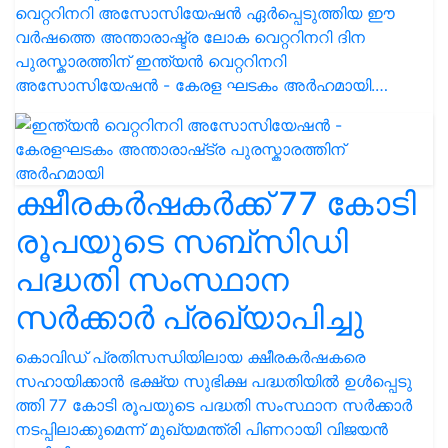
വെറ്ററിനറി അസോസിയേഷൻ ഏർപ്പെടുത്തിയ ഈ
വർഷത്തെ അന്താരാഷ്ട്ര ലോക വെറ്ററിനറി ദിന
പുരസ്കാരത്തിന് ഇന്ത്യൻ വെറ്ററിനറി
അസോസിയേഷൻ - കേരള ഘടകം അർഹമായി.…
ക്ഷീ​ര​ക​ർ​ഷ​ക​ര്‍ക്ക് 77 കോ​ടി
രൂ​പ​യു​ടെ സ​ബ്സി​ഡി
പദ്ധതി സംസ്ഥാന
സര്‍ക്കാര്‍ പ്രഖ്യാപിച്ചു
കൊവിഡ് പ്രതിസന്ധിയിലായ ക്ഷീ​ര​ക​ർ​ഷ​ക​രെ
സഹായിക്കാന്‍ ഭ​ക്ഷ്യ സു​ഭി​ക്ഷ പ​ദ്ധ​തി​യി​ൽ ഉ​ൾ​പ്പെ​ടു​
ത്തി 77 കോ​ടി രൂ​പ​യു​ടെ പ​ദ്ധ​തി​ സംസ്ഥാന സര്‍ക്കാര്‍
നടപ്പിലാക്കുമെന്ന് മു​ഖ്യ​മ​ന്ത്രി പി​ണ​റാ​യി വി​ജ​യ​ൻ