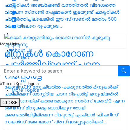
ഫാക്ടറികൾ അടയ്ക്കേണ്ടി വന്നതിനാൽ വിദേശത്തെ
വിൽപന സീസൺ നഷ്ടമാകാൻ ഇടയുണ്ട് ഫാക്ടറികൾ
പ്രവർത്തിച്ചില്ലെങ്കിൽ ഈ സീസണിൽ മാത്രം 500
കോടിയിലേറെ രൂപയുടെ…
More Links
About Us
മീനുകള്‍ കൊറോണ
Contact
പടര്‍ത്തില്ലെന്ന് പഠന
റിപ്പോര്‍ട്ട്
#Top on Krishi Jagran
കോവിഡ് 19 മനുഷ്യരില്‍ പകരുന്നതില്‍ മീനുകള്‍ക്ക്
More Topics
പങ്കില്ലെന്ന് ശാസ്ത്രീയ പഠന റിപ്പോര്‍ട്ട്. മനുഷ്യരില്‍
കൊറോണയ്ക്ക് കരാണമാകുന്ന സാര്‍സ് കോവ്-2 എന്ന
CLOSE
വൈറസ് മീനുകളെ ബാധിക്കുന്നതായി
കണ്ടെത്തിയിട്ടില്ലെന്ന റിപ്പോര്‍ട്ട് ഏഷ്യന്‍ ഫിഷറീസ്
സയന്‍സ് ജേണലാണ് പ്രസിദ്ധപ്പെടുത്തിയത്…