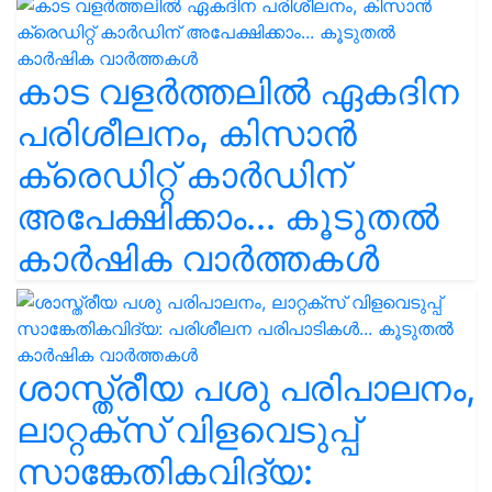
കാട വളര്‍ത്തലിൽ ഏകദിന
പരിശീലനം, കിസാൻ
ക്രെഡിറ്റ് കാർഡിന്
അപേക്ഷിക്കാം... കൂടുതൽ
കാർഷിക വാർത്തകൾ
ശാസ്ത്രീയ പശു പരിപാലനം,
ലാറ്റക്സ് വിളവെടുപ്പ്
സാങ്കേതികവിദ്യ: