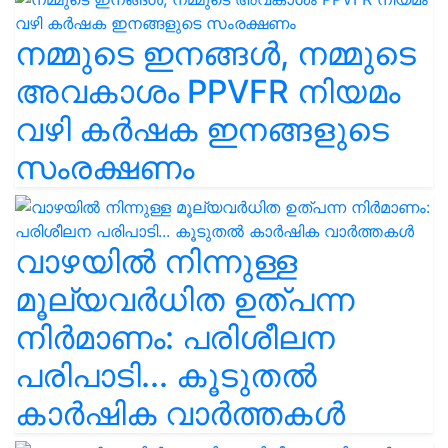
നമ്മുടെ ഇനങ്ങൾ, നമ്മുടെ
അവകാശം PPVFR നിയമം
വഴി കർഷക ഇനങ്ങളുടെ
സംരക്ഷണം
വാഴയിൽ നിന്നുള്ള
മൂല്യവർധിത ഉത്പന്ന
നിർമാണം: പരിശീലന
പരിപാടി... കൂടുതൽ
കാർഷിക വാർത്തകൾ