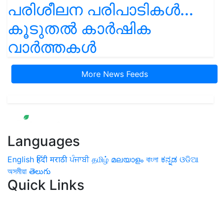
പരിശീലന പരിപാടികൾ...
കൂടുതൽ കാർഷിക
വാർത്തകൾ
More News Feeds
Languages
English
हिंदी
मराठी
ਪੰਜਾਬੀ
தமிழ்
മലയാളം
বাংলা
ಕನ್ನಡ
ଓଡିଆ
অসমীয়া
తెలుగు
Quick Links
Home
News
Health & Herbs
Environment and Lifestyle
Features
Livestock & Aqua
Farm Care Tips
Organic