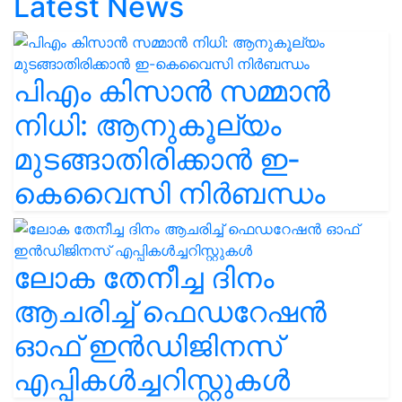
Latest News
പിഎം കിസാൻ സമ്മാൻ
നിധി: ആനുകൂല്യം
മുടങ്ങാതിരിക്കാൻ ഇ-
കെവൈസി നിർബന്ധം
ലോക തേനീച്ച ദിനം
ആചരിച്ച് ഫെഡറേഷൻ
ഓഫ് ഇൻഡിജിനസ്
എപ്പികൾച്ചറിസ്റ്റുകൾ