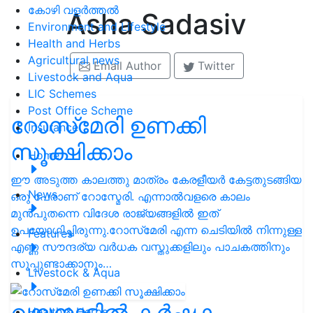
കോഴി വളർത്തൽ
Asha Sadasiv
Environment and Lifestyle
Health and Herbs
Agricultural news
Email Author
Twitter
Livestock and Aqua
LIC Schemes
Post Office Scheme
റോസ്‌മേരി ഉണക്കി
Insurance
സൂക്ഷിക്കാം
Home
ഈ അടുത്ത കാലത്തു മാത്രം കേരളീയർ കേട്ടതുടങ്ങിയ
News
ഒരു പേരാണ് റോസ്മേരി. എന്നാൽവളരെ കാലം
മുൻപുതന്നെ വിദേശ രാജ്യങ്ങളിൽ ഇത്‌
ഉപയോഗിച്ചിരുന്നു.റോസ്‌മേരി എന്ന ചെടിയില്‍ നിന്നുള്ള
Features
എണ്ണ സൗന്ദര്യ വര്‍ധക വസ്തുക്കളിലും പാചകത്തിനും
സൂപ്പുണ്ടാക്കാനും…
Livestock & Aqua
വയനാട്ടിൽ കർഷക
Health & Herbs