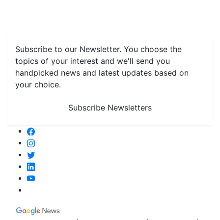
Farming
#FTB
Vegetables
Fruits
Spices & Cash Crops
Grain & Pulses
Flowers
Taste & Travel
Food Receipes
Monthly Reminders
Subscribe to our Newsletter. You choose the
topics of your interest and we'll send you
handpicked news and latest updates based on
your choice.
Subscribe Newsletters