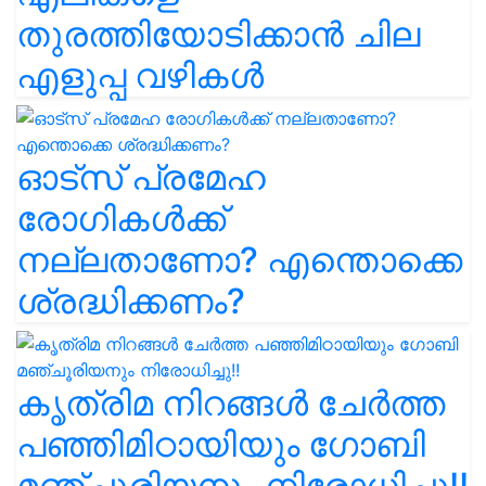
തുരത്തിയോടിക്കാൻ ചില
എളുപ്പ വഴികൾ
ഓട്സ് പ്രമേഹ
രോഗികൾക്ക്
നല്ലതാണോ? എന്തൊക്കെ
ശ്രദ്ധിക്കണം?
കൃത്രിമ നിറങ്ങൾ ചേർത്ത
പഞ്ഞിമിഠായിയും ഗോബി
മഞ്ചൂരിയനും നിരോധിച്ചു!!