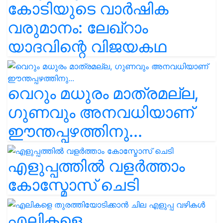
കോടിയുടെ വാർഷിക
വരുമാനം: ലേഖ്‌റാം
യാദവിന്റെ വിജയകഥ
വെറും മധുരം മാത്രമല്ല,
ഗുണവും അനവധിയാണ്
ഈന്തപ്പഴത്തിനു...
എളുപ്പത്തിൽ വളർത്താം
കോസ്മോസ് ചെടി
എലികളെ