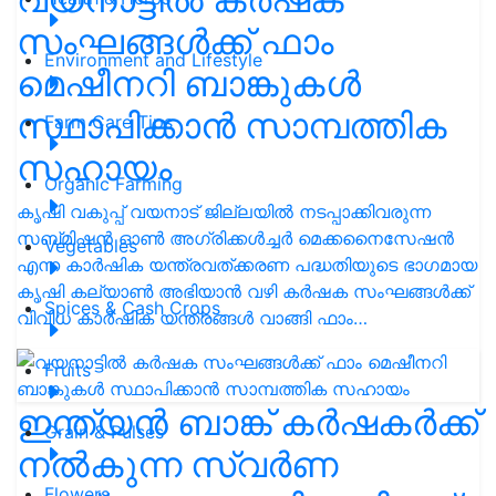
സംഘങ്ങൾക്ക് ഫാം
Environment and Lifestyle
മെഷീനറി ബാങ്കുകൾ
സ്ഥാപിക്കാൻ സാമ്പത്തിക
Farm Care Tips
സഹായം
Organic Farming
കൃഷി വകുപ്പ് വയനാട് ജില്ലയിൽ നടപ്പാക്കിവരുന്ന
സബ്മിഷൻ ഓൺ അഗ്രിക്കൾച്ചർ മെക്കനൈസേഷൻ
Vegetables
എന്ന കാർഷിക യന്ത്രവത്ക്കരണ പദ്ധതിയുടെ ഭാഗമായ
കൃഷി കല്യാൺ അഭിയാൻ വഴി കർഷക സംഘങ്ങൾക്ക്
Spices & Cash Crops
വിവിധ കാർഷിക യന്ത്രങ്ങൾ വാങ്ങി ഫാം…
Fruits
ഇന്ത്യൻ ബാങ്ക് കർഷകർക്ക്
Grain & Pulses
നൽകുന്ന സ്വർണ
Flowers