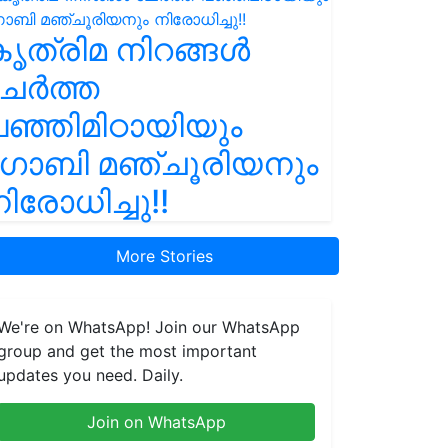
ൃത്രിമ നിറങ്ങൾ
ചേർത്ത
ഞ്ഞിമിഠായിയും
ഗോബി മഞ്ചൂരിയനും
ിരോധിച്ചു!!
More Stories
We're on WhatsApp! Join our WhatsApp
group and get the most important
updates you need. Daily.
Join on WhatsApp