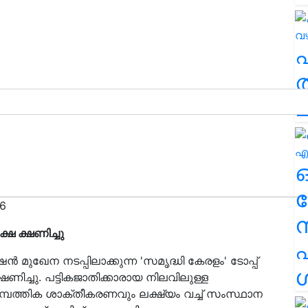
ത
ച
ര
6
ഷ ക്ഷണിച്ചു
എ
‍ മുഖേന നടപ്പിലാക്കുന്ന 'സമൃദ്ധി കേരളം' ടോപ്പ്
ശ
ഷണിച്ചു. പട്ടികജാതിക്കാരായ നിലവിലുള്ള
ത്തിക ശാക്തീകരണവും ലക്ഷ്യം വച്ച് സംസ്ഥാന