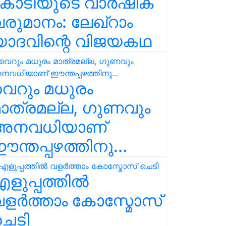
കോടിയുടെ വാർഷിക
രുമാനം: ലേഖ്‌റാം
യാദവിന്റെ വിജയകഥ
െറും മധുരം
ാത്രമല്ല, ഗുണവും
അനവധിയാണ്
ന്തപ്പഴത്തിനു...
ളുപ്പത്തിൽ
ളർത്താം കോസ്മോസ്
ചെടി