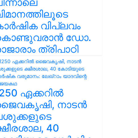
ിന്നാലെ
ിമാനത്തിലൂടെ
കാർഷിക വിപ്ലവം
കൊണ്ടുവരാൻ ഡോ.
ാജാരാം ത്രിപാഠി
250 ഏക്കറിൽ
ജൈവകൃഷി, നാടൻ
ശുക്കളുടെ
്ഷീരശാല, 40