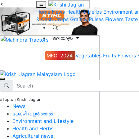
<
Home
News
Health & Herbs
Environment an
& Cash Crops
Grain & Pulses
Flowers
Taste
മലയാളം
MFOI 2024
Vegetables
Fruits
Flowers
#Top on Krishi Jagran
News
കോഴി വളർത്തൽ
Environment and Lifestyle
Health and Herbs
Agricultural news