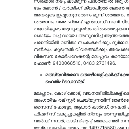
സര്‍ക്കാര്‍ നടപ്പിലാക്കുന്ന പദ്ധതിയില്‍
ടേം ലോണ്‍ / വര്‍ക്കിംഗ് ക്യാപിറ്റല്‍ ലോണ
അവരുടെ ഇഷ്ടാനുസരണം മൂന്ന് ശതമാനം അറ്
ശതമാനം വരെ ഫ്രണ്ട് എന്‍ഡഡ് സബ്സിഡി 
പദ്ധതിയുടെ ആനുകൂല്യം തിരഞ്ഞെടുക്കാവ
ലക്ഷ്യം വച്ച് വായ്പ അനുവദിച്ച് ആദ്യത്തെ രണ്
പദ്ധതിയില്‍ വനിതാ സംരംഭകര്‍ക്കും ദുര്‍ബല
നല്‍കും. കൂടുതല്‍ വിവരങ്ങള്‍ക്കും അപേക്ഷ സ
വികസന കോര്‍പറേഷന്റെ മലപ്പുറം കാര്യാ
ഫോണ്‍: 9400068510, 0483 2731496.
മത്സ്യവിതരണ തൊഴിലാളികള്‍ക്ക് ക്ഷേമ
ഹെല്‍പ് ഡെസ്‌ക്
മലപ്പുറം, കോഴിക്കോട്, വയനാട് ജില്ലകളില
അംഗത്വം രജിസ്റ്റര്‍ ചെയ്യുന്നതിന് ഓണ്‍ലൈന്
സൈസ് ഫോട്ടോ, ആധാര്‍ കാര്‍ഡ്, റേഷന്‍ കാ
ഫിഷറീസ് വകുപ്പുകളില്‍ നിന്നും അനുവദിച്ചത്
വാര്‍ഡ് നമ്പര്‍, വാട്സ്ആപ്പ് മൊബൈല്‍ നമ്പര്
തയ്യാറാക്കിയ അപേക്ഷ 9497715580 എന്ന 