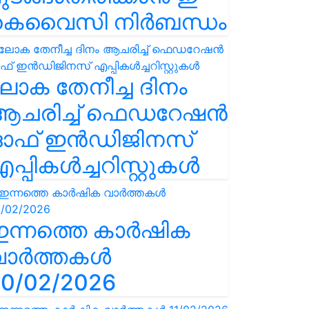
കെവൈസി നിർബന്ധം
ോക തേനീച്ച ദിനം
ആചരിച്ച് ഫെഡറേഷൻ
ഓഫ് ഇൻഡിജിനസ്
പ്പികൾച്ചറിസ്റ്റുകൾ
ഇന്നത്തെ കാർഷിക
വാർത്തകൾ
0/02/2026