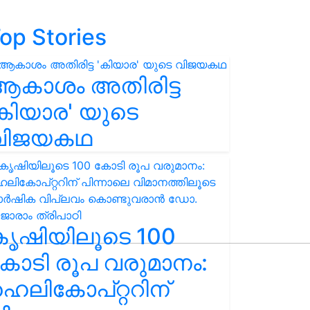
op Stories
ആകാശം അതിരിട്ട
കിയാര' യുടെ
വിജയകഥ
കൃഷിയിലൂടെ 100
ോടി രൂപ വരുമാനം:
െലികോപ്റ്ററിന്