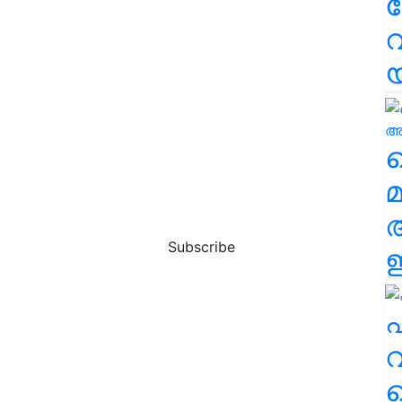
വ
വ
മ
Subscribe
ഈ
എ
വ