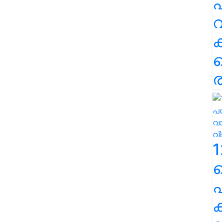
പ
വ
ര
1
പ
ക