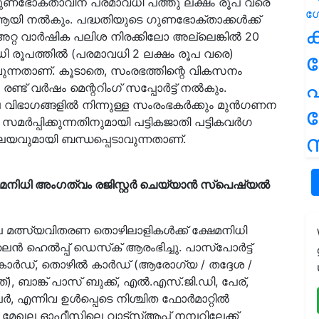
 ഒരു ഗുണഭോക്താവിന് പരമാവധി പത്തു ലക്ഷം രൂപ വരെ
്‍ ആയി നല്‍കും. പദ്ധതിയുടെ ഗുണഭോക്താക്കള്‍ക്ക്
ക
റ വാര്‍ഷിക പലിശ നിരക്കിലോ അല്ലെങ്കില്‍ 20
രൂപത്തില്‍ (പരമാവധി 2 ലക്ഷം രൂപ വരെ)
ുന്നതാണ്. കൂടാതെ, സംരഭത്തിന്റെ വികസനം
പ
ട് വര്‍ഷം മെന്ററിംഗ് സപ്പോര്‍ട്ട് നല്‍കും.
 വിഭാഗങ്ങളില്‍ നിന്നുള്ള സംരംഭകര്‍ക്കും മുന്‍ഗണന
മര്‍പ്പിക്കുന്നതിനുമായി പട്ടികജാതി പട്ടികവര്‍ഗ
ന
ലയവുമായി ബന്ധപ്പെടാവുന്നതാണ്.
നിധി അംഗത്വം രജിസ്റ്റര്‍ ചെയ്യാന്‍ സ്‌പെഷ്യല്‍
െ മത്സ്യവിതരണ തൊഴിലാളികള്‍ക്ക് ക്ഷേമനിധി
‍ ഹെല്‍പ്പ് ഡെസ്‌ക് ആരംഭിച്ചു. പാസ്‌പോര്‍ട്ട്
ര്‍ഡ്, തൊഴില്‍ കാര്‍ഡ് (ആരോഗ്യ / തദ്ദേശ /
), ബാങ്ക് പാസ് ബുക്ക്, എല്‍.എസ്.ജി.ഡി, പേര്,
‍, എന്നിവ ഉള്‍പ്പെടെ നിശ്ചിത ഫോര്‍മാറ്റില്‍
മേഖല ഓഫീസിലെ വാട്സ്ആപ്പ് നമ്പറിലേക്ക്