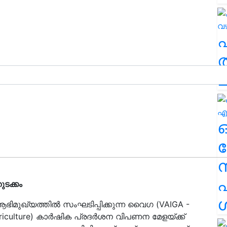
ത
ച
ര
എ
ടക്കം
ശ
ിമുഖ്യത്തിൽ സംഘടിപ്പിക്കുന്ന വൈഗ (VAIGA -
 Agriculture) കാർഷിക പ്രദർശന വിപണന മേളയ്ക്ക്