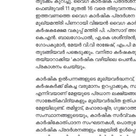
തുടക്കം കുറിച്ചു. വൈഗ കാർഷിക പ്രദർശന 
ഫെബ്രുവരി 11 മുതൽ 16 വരെ തിരുവനന്തപ
ഇത്തവണത്തെ വൈഗ കാർഷിക പ്രദർശന മേള ന
മുഖ്യമന്ത്രി പിണറായി വിജയൻ വൈഗ ക
കർഷകക്ഷേമ വകുപ്പ് മന്ത്രി പി. പ്രസാദ് അധ
കെ.എൻ. ബാലഗോപാൽ, എ.കെ ശശീന്ദ്രൻ, ജി
ഗോപകുമാർ, മേയർ വി.വി രാജേഷ്, എം.പി 
തുടങ്ങിയവർ പങ്കെടുക്കും. വനിതാ കർഷകര
തയ്യാറാക്കിയ 'കാർഷിക വഴിയിലെ പെൺചുവ
പ്രകാശനം ചെയ്യും.
കാർഷിക ഉൽപന്നങ്ങളുടെ മൂല്യവർദ്ധനവ്
കർഷകർക്ക് മികച്ച വരുമാനം ഉറപ്പാക്കു
എന്നിവയാണ് മേളയുടെ പ്രധാന ലക്ഷ്യങ
സാങ്കേതികവിദ്യകളും മൂല്യവർദ്ധിത ഉത്പന്
മേളയിലുണ്ട്. തമിഴ്നാട്, മഹാരാഷ്ട്ര, ഗുജറാ
സംസ്ഥാനങ്ങളുടെയും, കാർഷിക സർവ്വകല
കാർഷികോത്പാദന സംഘടനകൾ, പൊതുമേ
കാർഷിക പ്രദർശനങ്ങളും മേളയിൽ ഉൾപ്പെടു