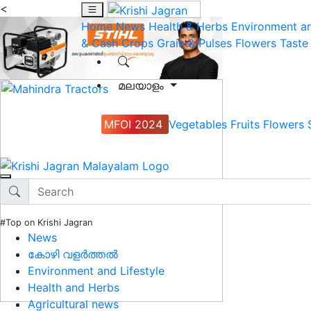
<
Home
News
Health & Herbs
Environment an
& Cash Crops
Grain & Pulses
Flowers
Taste
മലയാളം
MFOI 2024
Vegetables
Fruits
Flowers
#Top on Krishi Jagran
News
കോഴി വളർത്തൽ
Environment and Lifestyle
Health and Herbs
Agricultural news