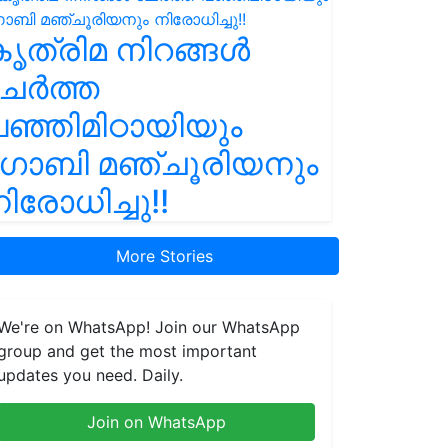
ൃത്രിമ നിറങ്ങൾ
ചേർത്ത
ഞ്ഞിമിഠായിയും
ഗോബി മഞ്ചൂരിയനും
ിരോധിച്ചു!!
More Stories
We're on WhatsApp! Join our WhatsApp
group and get the most important
updates you need. Daily.
Join on WhatsApp