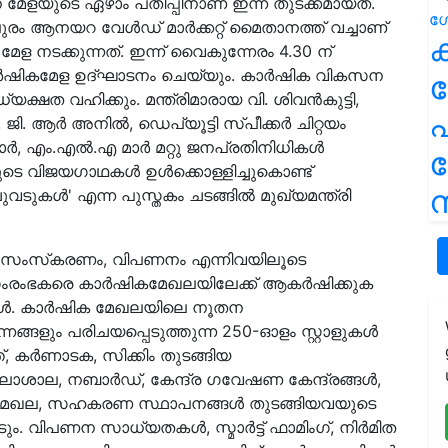
മേളയുടെ ഏഴാം പതിപ്പിനാണ് ഇന്ന് തുടക്കമായത്.
ുരം ആനയറ വേൾഡ് മാർക്കറ്റ് മൈതാനത്ത് വച്ചാണ്
ക
ടക്കുന്നത്. ഇന്ന് വൈകുന്നേരം 4.30 ന്
ാർഷികമേള ഉദ്ഘാടനം ചെയ്യും. കാർഷിക വികസന
്യക്ഷത വഹിക്കും. മന്ത്രിമാരായ വി. ശിവൻകുട്ടി,
പ
. ആർ അനിൽ, ഡെപ്യൂട്ടി സ്പീക്കർ ചിറ്റയം
മാർ, എം.എൽ.എ മാർ മറ്റു ജനപ്രതിനിധികൾ
ുടെ വിജയഗാഥകൾ ഉൾക്കൊള്ളിച്ചുകൊണ്ട്
ന
ടുകൾ' എന്ന പുസ്തകം ചടങ്ങിൽ മുഖ്യമന്ത്രി
, സംസ്‌കരണം, വിപണനം എന്നിവയിലൂടെ
ക, സംരംഭകരെ കാർഷികമേഖലയിലേക്ക് ആകർഷിക്കുക
്ങൾ. കാർഷിക മേഖലയിലെ നൂതന
നങ്ങളും പരിചയപ്പെടുത്തുന്ന 250-ഓളം സ്റ്റാളുകൾ
ത്ത്, കർണാടക, സിക്കിം തുടങ്ങിയ
ാശാല, നബാർഡ്, കേന്ദ്ര ഗവേഷണ കേന്ദ്രങ്ങൾ,
ഖല, സഹകരണ സ്ഥാപനങ്ങൾ തുടങ്ങിയവയുടെ
ം. വിപണന സാധ്യതകൾ, സ്മാർട്ട് ഫാമിംഗ്, നിർമിത