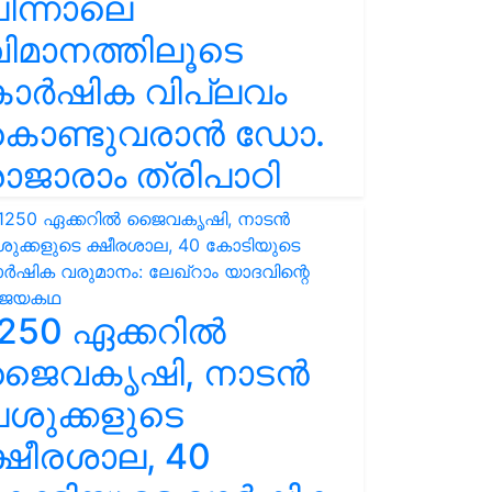
ിന്നാലെ
ിമാനത്തിലൂടെ
കാർഷിക വിപ്ലവം
കൊണ്ടുവരാൻ ഡോ.
ാജാരാം ത്രിപാഠി
250 ഏക്കറിൽ
ജൈവകൃഷി, നാടൻ
ശുക്കളുടെ
്ഷീരശാല, 40