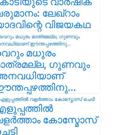
കോടിയുടെ വാർഷിക
രുമാനം: ലേഖ്‌റാം
യാദവിന്റെ വിജയകഥ
െറും മധുരം
ാത്രമല്ല, ഗുണവും
അനവധിയാണ്
ന്തപ്പഴത്തിനു...
ളുപ്പത്തിൽ
ളർത്താം കോസ്മോസ്
ചെടി