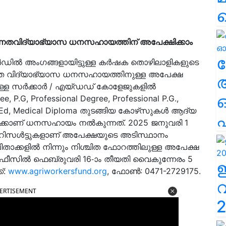
ന്നതവിദ്യാഭ്യാസ ധനസഹായത്തിന് അപേക്ഷിക്കാം
ല
ഡിൽ അംഗങ്ങളായിട്ടുള്ള കർഷക തൊഴിലാളികളുടെ
്നത വിദ്യാഭ്യാസ ധനസഹായത്തിനുള്ള അപേക്ഷ
തുള്ള സർക്കാർ / എയ്ഡഡ് കോളേജുകളിൽ
P.G, Professional Degree, Professional P.G.,
ing, B.Ed, Medical Diploma തുടങ്ങിയ കോഴ്‌സുകൾ ആദ്യ
എ
്കാണ് ധനസഹായം നൽകുന്നത്. 2025 ജനുവരി 1
റിസൾട്ടുകളാണ് അപേക്ഷയുടെ അടിസ്ഥാനം
ിതാക്കളിൽ നിന്നും നിശ്ചിത ഫോറത്തിലുള്ള അപേക്ഷ
് ഓഫീസിൽ ഫെബ്രുവരി 16-ാം തീയതി വൈകുന്നേരം 5
്:
www.agriworkersfund.org
, ഫോൺ: 0471-2729175.
ERTISEMENT
2