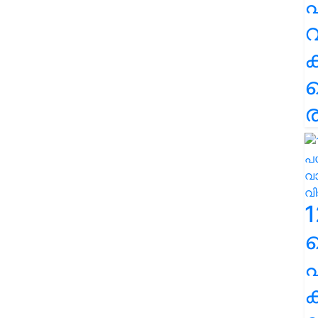
പ
വ
ര
1
പ
ക