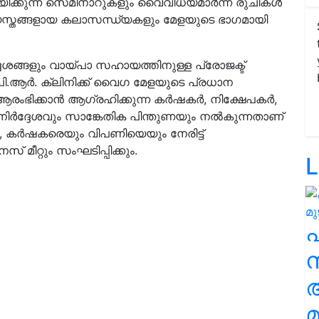
നയിക്കുന്ന സെമിനാറുകളും വൈവിധ്യമാർന്ന രുചികൾ
ത്യസ്തങ്ങളായ കലാസന്ധ്യകളും മേളയുടെ ഭാഗമായി
ശങ്ങളും വായ്പാ സഹായത്തിനുള്ള പ്രോജക്ട്
ി.പി.ആർ. ക്ലിനിക്ക് വൈഗ മേളയുടെ പ്രധാന
ംഭിക്കാൻ ആഗ്രഹിക്കുന്ന കർഷകർ, നിക്ഷേപകർ,
ിർദ്ദേശവും സാങ്കേതിക പിന്തുണയും നൽകുന്നതാണ്
തെ, കർഷകരെയും വിപണിയെയും നേരിട്ട്
 മീറ്റും സംഘടിപ്പിക്കും.
L
സ
മ