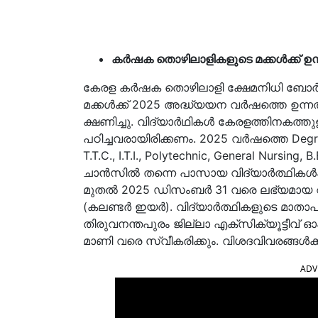
കർഷക തൊഴിലാളികളുടെ മക്കൾക്ക് ഉ
കേരള കർഷക തൊഴിലാളി ക്ഷേമനിധി ബോർ
മക്കൾക്ക് 2025 അദ്ധ്യയന വർഷത്തെ ഉന
ക്ഷണിച്ചു. വിദ്യാർഥികൾ കേരളത്തിനകത്
പഠിച്ചവരായിരിക്കണം. 2025 വർഷത്തെ Degree, 
T.T.C., I.T.I., Polytechnic, General Nurs
ചാൻസിൽ തന്നെ പാസായ വിദ്യാർത്ഥികൾക
മുതൽ 2025 ഡിസംബർ 31 വരെ ലഭ്യമായ 
(കലണ്ടർ ഇയർ). വിദ്യാർത്ഥികളുടെ മാതാപ
തിരുവനന്തപുരം ജില്ലാ എക്‌സിക്യൂട്ടീവ
മാണി വരെ സ്വീകരിക്കും. വിശദവിവരങ്ങൾക്ക
ADV