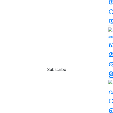
വ
വ
മ
Subscribe
ഈ
എ
വ