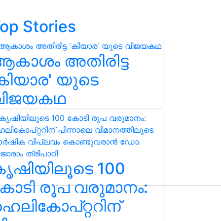
op Stories
ആകാശം അതിരിട്ട
കിയാര' യുടെ
വിജയകഥ
കൃഷിയിലൂടെ 100
ോടി രൂപ വരുമാനം:
െലികോപ്റ്ററിന്