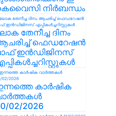
കെവൈസി നിർബന്ധം
ോക തേനീച്ച ദിനം
ആചരിച്ച് ഫെഡറേഷൻ
ഓഫ് ഇൻഡിജിനസ്
പ്പികൾച്ചറിസ്റ്റുകൾ
ഇന്നത്തെ കാർഷിക
വാർത്തകൾ
0/02/2026