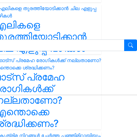
എലികളെ
ുരത്തിയോടിക്കാൻ
ില എളുപ്പ വഴികൾ
ഓട്സ് പ്രമേഹ
ോഗികൾക്ക്
നല്ലതാണോ?
ന്തൊക്കെ
്രദ്ധിക്കണം?