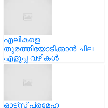
എലികളെ
തുരത്തിയോടിക്കാൻ ചില
എളുപ്പ വഴികൾ
ഓട്സ് പ്രമേഹ