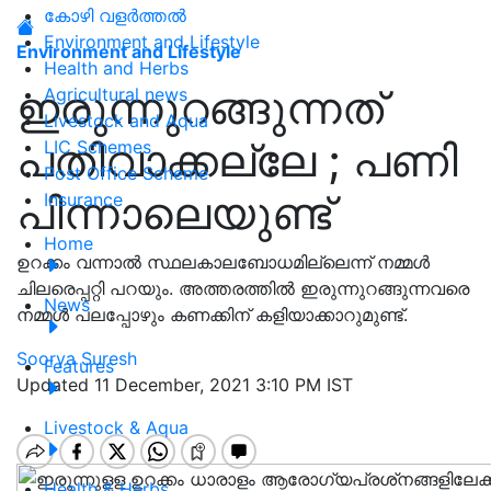
കോഴി വളർത്തൽ
Environment and Lifestyle
Environment and Lifestyle
Health and Herbs
ഇരുന്നുറങ്ങുന്നത്
Agricultural news
Livestock and Aqua
പതിവാക്കല്ലേ ; പണി
LIC Schemes
Post Office Scheme
പിന്നാലെയുണ്ട്
Insurance
Home
ഉറക്കം വന്നാല്‍ സ്ഥലകാലബോധമില്ലെന്ന് നമ്മള്‍
ചിലരെപ്പറ്റി പറയും. അത്തരത്തില്‍ ഇരുന്നുറങ്ങുന്നവരെ
News
നമ്മള്‍ പലപ്പോഴും കണക്കിന് കളിയാക്കാറുമുണ്ട്.
Soorya Suresh
Features
Updated 11 December, 2021 3:10 PM IST
Livestock & Aqua
Health & Herbs