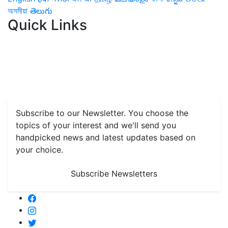
অসমীয়া
తెలుగు
Quick Links
Home
News
Health & Herbs
Environment and Lifestyle
Features
Livestock & Aqua
Farm Care Tips
Organic
Farming
#FTB
Vegetables
Fruits
Spices & Cash Crops
Grain & Pulses
Flowers
Taste & Travel
Food Receipes
Monthly Reminders
Subscribe to our Newsletter. You choose the
topics of your interest and we'll send you
handpicked news and latest updates based on
your choice.
Subscribe Newsletters