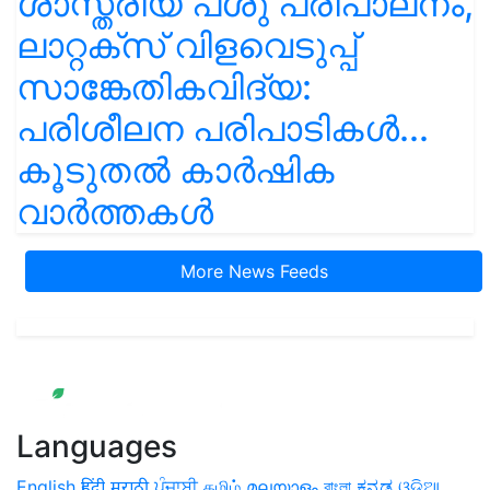
ശാസ്ത്രീയ പശു പരിപാലനം,
ലാറ്റക്സ് വിളവെടുപ്പ്
സാങ്കേതികവിദ്യ:
പരിശീലന പരിപാടികൾ...
കൂടുതൽ കാർഷിക
വാർത്തകൾ
More News Feeds
Languages
English
हिंदी
मराठी
ਪੰਜਾਬੀ
தமிழ்
മലയാളം
বাংলা
ಕನ್ನಡ
ଓଡିଆ