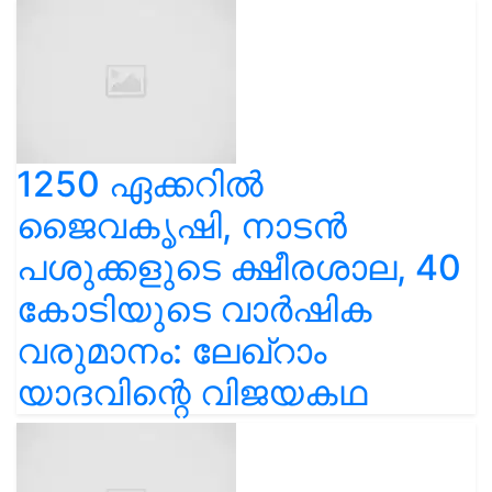
1250 ഏക്കറിൽ
ജൈവകൃഷി, നാടൻ
പശുക്കളുടെ ക്ഷീരശാല, 40
കോടിയുടെ വാർഷിക
വരുമാനം: ലേഖ്‌റാം
യാദവിന്റെ വിജയകഥ