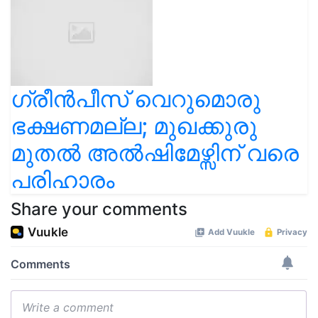
ഗ്രീൻപീസ് വെറുമൊരു
ഭക്ഷണമല്ല; മുഖക്കുരു
മുതൽ അൽഷിമേഴ്സിന് വരെ
പരിഹാരം
Share your comments