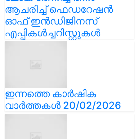
ആചരിച്ച് ഫെഡറേഷൻ
ഓഫ് ഇൻഡിജിനസ്
എപ്പികൾച്ചറിസ്റ്റുകൾ
ഇന്നത്തെ കാർഷിക
വാർത്തകൾ 20/02/2026