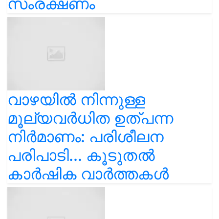
സംരക്ഷണം
വാഴയിൽ നിന്നുള്ള
മൂല്യവർധിത ഉത്പന്ന
നിർമാണം: പരിശീലന
പരിപാടി... കൂടുതൽ
കാർഷിക വാർത്തകൾ