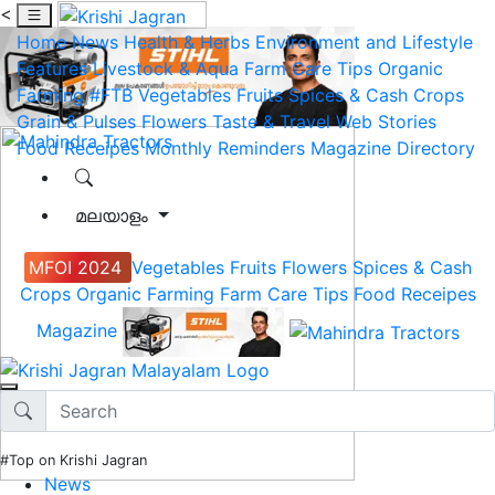
<
Home
News
Health & Herbs
Environment and Lifestyle
Features
Livestock & Aqua
Farm Care Tips
Organic
Farming
#FTB
Vegetables
Fruits
Spices & Cash Crops
Grain & Pulses
Flowers
Taste & Travel
Web Stories
Food Receipes
Monthly Reminders
Magazine
Directory
മലയാളം
MFOI 2024
Vegetables
Fruits
Flowers
Spices & Cash
Crops
Organic Farming
Farm Care Tips
Food Receipes
Magazine
#Top on Krishi Jagran
News