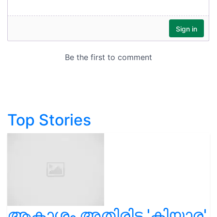
Top Stories
ആകാശം അതിരിട്ട 'കിയാര'