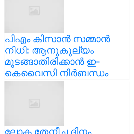
പിഎം കിസാൻ സമ്മാൻ
നിധി: ആനുകൂല്യം
മുടങ്ങാതിരിക്കാൻ ഇ-
കെവൈസി നിർബന്ധം
ലോക തേനീച്ച ദിനം