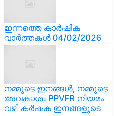
ഇന്നത്തെ കാർഷിക
വാർത്തകൾ 04/02/2026
നമ്മുടെ ഇനങ്ങൾ, നമ്മുടെ
അവകാശം PPVFR നിയമം
വഴി കർഷക ഇനങ്ങളുടെ