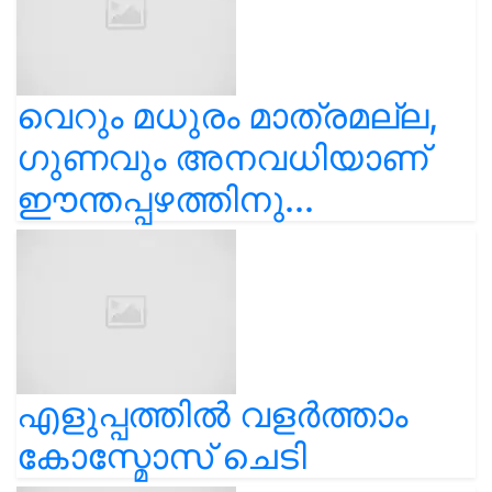
വെറും മധുരം മാത്രമല്ല,
ഗുണവും അനവധിയാണ്
ഈന്തപ്പഴത്തിനു...
എളുപ്പത്തിൽ വളർത്താം
കോസ്മോസ് ചെടി