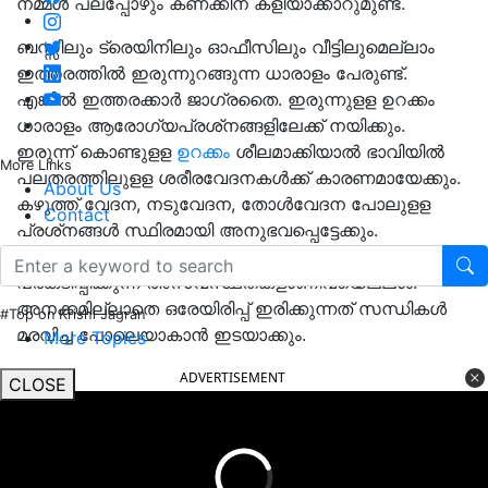
നമ്മള്‍ പലപ്പോഴും കണക്കിന് കളിയാക്കാറുമുണ്ട്.
ബസ്സിലും ട്രെയിനിലും ഓഫീസിലും വീട്ടിലുമെല്ലാം
ഇത്തരത്തില്‍ ഇരുന്നുറങ്ങുന്ന ധാരാളം പേരുണ്ട്.
എങ്കില്‍ ഇത്തരക്കാര്‍ ജാഗ്രതൈ. ഇരുന്നുളള ഉറക്കം
ധാരാളം ആരോഗ്യപ്രശ്‌നങ്ങളിലേക്ക് നയിക്കും.
ഇരുന്ന് കൊണ്ടുളള
ഉറക്കം
ശീലമാക്കിയാല്‍ ഭാവിയില്‍
More Links
പലതരത്തിലുളള ശരീരവേദനകള്‍ക്ക് കാരണമായേക്കും.
About Us
കഴുത്ത് വേദന, നടുവേദന, തോള്‍വേദന പോലുളള
Contact
പ്രശ്‌നങ്ങള്‍ സ്ഥിരമായി അനുഭവപ്പെട്ടേക്കും.
ദീര്‍ഘനേരം നിശ്ചലമായി ഇരിക്കുമ്പോള്‍ നമ്മുടെ ശരീരം
പ്രകടിപ്പിക്കുന്ന അസ്വസ്ഥതകളാണിവയെല്ലാം.
അനക്കമില്ലാതെ ഒരേയിരിപ്പ് ഇരിക്കുന്നത് സന്ധികള്‍
#Top on Krishi Jagran
മരവിച്ച പോലെയാകാന്‍ ഇടയാക്കും.
More Topics
ADVERTISEMENT
CLOSE