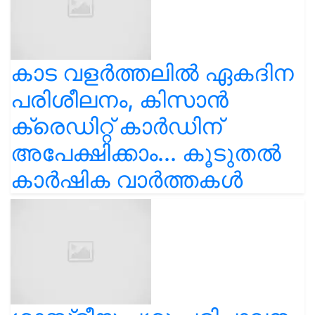
കാട വളര്‍ത്തലിൽ ഏകദിന
പരിശീലനം, കിസാൻ
ക്രെഡിറ്റ് കാർഡിന്
അപേക്ഷിക്കാം... കൂടുതൽ
കാർഷിക വാർത്തകൾ