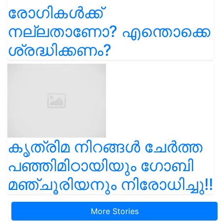
രോഗികൾക്ക്
നല്ലതാണോ? എന്തൊക്കെ
ശ്രദ്ധിക്കണം?
കൃത്രിമ നിറങ്ങൾ ചേർത്ത
പഞ്ഞിമിഠായിയും ഗോബി
മഞ്ചൂരിയനും നിരോധിച്ചു!!
More Stories