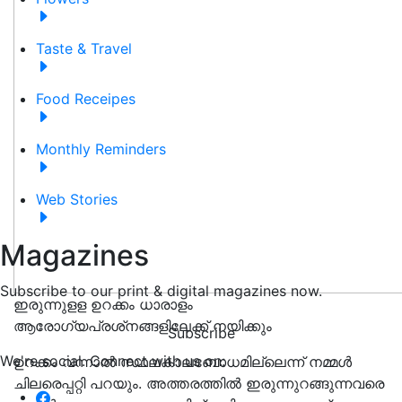
Taste & Travel
Food Receipes
Monthly Reminders
Web Stories
Magazines
Subscribe to our print & digital magazines now.
ഇരുന്നുളള ഉറക്കം ധാരാളം
ആരോഗ്യപ്രശ്‌നങ്ങളിലേക്ക് നയിക്കും
Subscribe
We're social. Connect with us on:
ഉറക്കം വന്നാല്‍ സ്ഥലകാലബോധമില്ലെന്ന് നമ്മള്‍
ചിലരെപ്പറ്റി പറയും. അത്തരത്തില്‍ ഇരുന്നുറങ്ങുന്നവരെ