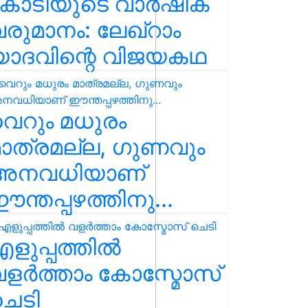
കോടിയുടെ വാർഷിക
രുമാനം: ലേഖ്‌റാം
യാദവിന്റെ വിജയകഥ
െറും മധുരം
ാത്രമല്ല, ഗുണവും
അനവധിയാണ്
ന്തപ്പഴത്തിനു...
ളുപ്പത്തിൽ
ളർത്താം കോസ്മോസ്
ചെടി