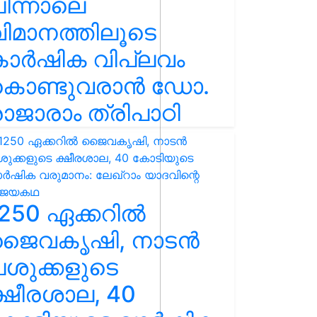
ിന്നാലെ
ിമാനത്തിലൂടെ
കാർഷിക വിപ്ലവം
കൊണ്ടുവരാൻ ഡോ.
ാജാരാം ത്രിപാഠി
250 ഏക്കറിൽ
ജൈവകൃഷി, നാടൻ
ശുക്കളുടെ
്ഷീരശാല, 40