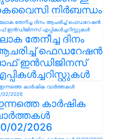
കെവൈസി നിർബന്ധം
ോക തേനീച്ച ദിനം
ആചരിച്ച് ഫെഡറേഷൻ
ഓഫ് ഇൻഡിജിനസ്
പ്പികൾച്ചറിസ്റ്റുകൾ
ഇന്നത്തെ കാർഷിക
വാർത്തകൾ
0/02/2026