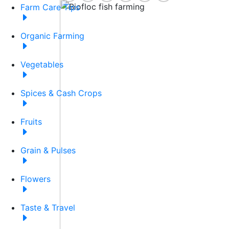
Farm Care Tips
Organic Farming
Vegetables
Spices & Cash Crops
Fruits
Grain & Pulses
Flowers
Taste & Travel