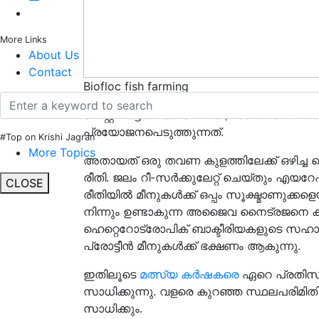
More Links
About Us
Contact
Biofloc fish farming
വേസ്റ്റ് വാട്ടർ റിക്ലമേഷൻ (Waste Water 
പ്രയോജനപെടുത്തുന്നത്.
#Top on Krishi Jagran
More Topics
അതായത് ഒരു തവണ കുളത്തിലേക്ക് ഒഴിച്ച 
രീതി. ജലം റീ-സർക്കുലേറ്റ് ചെയ്തും എയറ
CLOSE
രീതിയിൽ മീനുകൾക്ക് ഒപ്പം സൂക്ഷ്മാണുക്ക
നിന്നും ഉണ്ടാകുന്ന അജൈവ നൈട്രജനെ ക
ഹെറ്റെറോട്രോപിക് ബാക്ടീരിയകളുടെ സഹ
പ്രോട്ടീൻ മീനുകൾക്ക് ഭക്ഷണം ആകുന്നു.
ഇതിലൂടെ
മത്സ്യ കർഷകരെ
ഏറെ പ്രതിസന്
സാധിക്കുന്നു. വളരെ കുറഞ്ഞ സ്ഥലപരിമിത
സാധിക്കും.