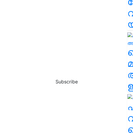
വ
വ
മ
Subscribe
ഈ
എ
വ