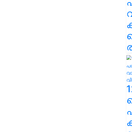
പ
വ
ര
1
പ
ക