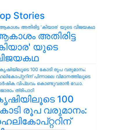
op Stories
ആകാശം അതിരിട്ട
കിയാര' യുടെ
വിജയകഥ
കൃഷിയിലൂടെ 100
ോടി രൂപ വരുമാനം:
െലികോപ്റ്ററിന്