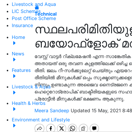
Livestock and Aqua
LIC Schemes
Technical
Post Office Scheme
സ്ഥലപരിമിതിയുള
Insurance
Home
ബയോഫ്‌ളോക്‌ മ
News
വേസ്റ്റ് വാട്ടർ റിക്ലമേഷൻ എന്ന സാങ്കേ
അതായത് ഒരു തവണ കുളത്തിലേക്ക് ഒഴിച്ച വെ
Features
രീതി. ജലം റീ-സർക്കുലേറ്റ് ചെയ്തും എയറ
രീതിയിൽ മീനുകൾക്ക് ഒപ്പം സൂക്ഷ്മാണുക്ക
നിന്നും ഉണ്ടാകുന്ന അജൈവ നൈട്രജനെ ക
Livestock & Aqua
ഹെറ്റെറോട്രോപിക് ബാക്ടീരിയകളുടെ സഹ
പ്രോട്ടീൻ മീനുകൾക്ക് ഭക്ഷണം ആകുന്നു.
Health & Herbs
Meera Sandeep
Updated 15 May, 2021 8:4
Environment and Lifestyle