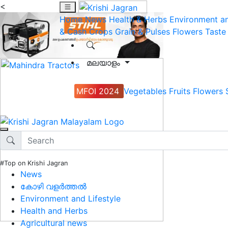
<
Home
News
Health & Herbs
Environment an
& Cash Crops
Grain & Pulses
Flowers
Taste
മലയാളം
MFOI 2024
Vegetables
Fruits
Flowers
#Top on Krishi Jagran
News
കോഴി വളർത്തൽ
Environment and Lifestyle
Health and Herbs
Agricultural news