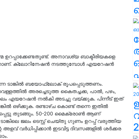
ല
്മ ഉറപ്പാക്കേണ്ടതുണ്ട്. അനാവശ്യ ബാക്ടീരിയകളെ
്നതാണ്. ക്ലോറിനേഷൻ നടത്തുമ്പോൾ എയറേഷൻ
എ
തന്നെ ടാങ്കിൽ ബയോഫ്ലോക് രൂപപ്പെടുത്തണം.
വെള്ളത്തിൽ അരച്ചെടുത്ത കൈതച്ചക്ക, പാൽ, പഴം,
ാലം എയറേഷൻ നൽകി അടച്ചു വയ്ക്കുക. പിന്നീട് ഇത്
ങ്കിൽ ഒഴിക്കുക. രണ്ടാഴ്ച കൊണ്ട് തന്നെ ഇതിൽ
്പെട്ടു തുടങ്ങും. 50-200 മൈക്രോൺ ആണ്
്കിലെ ജലം ടെസ്റ്റ് ചെയ്തു ഗുണം ഉറപ്പ് വരുത്തിയ
2
െ അളവ് വർധിപ്പിക്കാൻ ഇടവിട്ട ദിവസങ്ങളിൽ ശർക്കര
ാം.