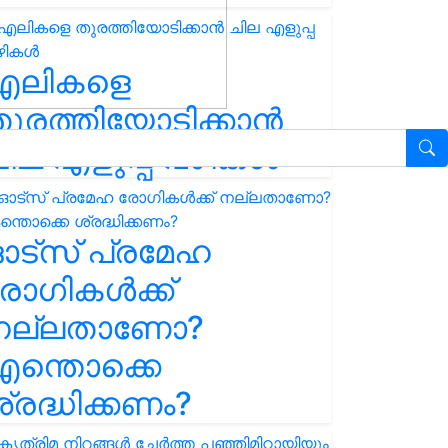
എലികളെ
ുരത്തിയോടിക്കാൻ
ില എളുപ്പ വഴികൾ
ഓട്സ് പ്രമേഹ
ോഗികൾക്ക്
നല്ലതാണോ?
ന്തൊക്കെ
്രദ്ധിക്കണം?