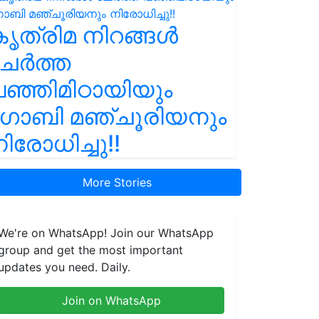
ൃത്രിമ നിറങ്ങൾ
ചേർത്ത
ഞ്ഞിമിഠായിയും
ഗോബി മഞ്ചൂരിയനും
ിരോധിച്ചു!!
More Stories
We're on WhatsApp! Join our WhatsApp
group and get the most important
updates you need. Daily.
Join on WhatsApp