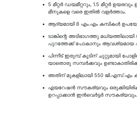
5 മീറ്റർ ഡയമീറ്ററും, 1.5 മീറ്റർ ഉയരവു
മീനുകളെ വരെ ഇതിൽ വളർത്താം.
ആദ്യമായി 8 എം.എം കമ്പികൾ ഉപയോഗിച്ച
ടാങ്കിന്റെ അടിഭാഗത്തു മധ്യത്തിലായി 
പുറത്തേക്ക് പോകാനും ആവശ്യമായ പ
പിന്നീട് ഇരുമ്പ് കൂടിന് ചുറ്റുമായി പോ
യാതൊരു സമ്പർക്കവും ഉണ്ടാകാതിരിക
അതിന് മുകളിലായി 550 ജി.എസ്.എം കനമുള
എയറേഷൻ സൗകര്യവും ഒരുക്കിയിരിക്ക
ഉറപ്പാക്കാൻ ഇൻവെർട്ടർ സൗകര്യവും