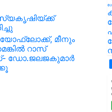
ക
്യകൃഷിയ്ക്ക്
്ചു
പ
 ബയോഫ്‌ലോക്ക്, മീനും
ങ്കില്‍ റാസ്
ന
- ഡോ.ജലജകുമാര്‍
്കൂ