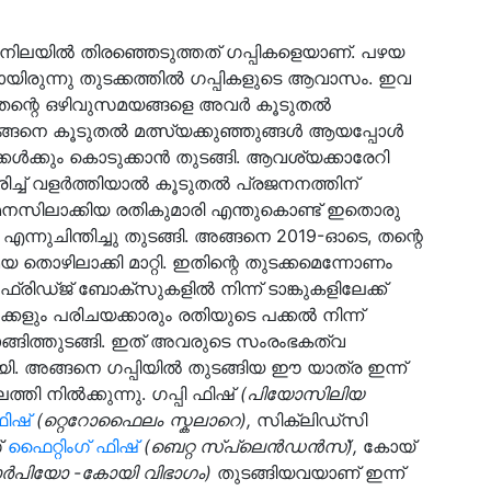
ന നിലയിൽ തിരഞ്ഞെടുത്തത് ഗപ്പികളെയാണ്. പഴയ
യിരുന്നു തുടക്കത്തിൽ ഗപ്പികളുടെ ആവാസം. ഇവ
ും തന്റെ ഒഴിവുസമയങ്ങളെ അവർ കൂടുതൽ
 അങ്ങനെ കൂടുതൽ മത്സ്യക്കുഞ്ഞുങ്ങൾ ആയപ്പോൾ
്കൾക്കും കൊടുക്കാൻ തുടങ്ങി. ആവശ്യക്കാരേറി
ിച്ച് വളർത്തിയാൽ കൂടുതൽ പ്രജനനത്തിന്
മനസിലാക്കിയ രതികുമാരി എന്തുകൊണ്ട് ഇതൊരു
എന്നുചിന്തിച്ചു തുടങ്ങി. അങ്ങനെ 2019-ഓടെ, തന്റെ
ൊഴിലാക്കി മാറ്റി. ഇതിന്റെ തുടക്കമെന്നോണം
്രിഡ്ജ് ബോക്സുകളിൽ നിന്ന് ടാങ്കുകളിലേക്ക്
ുക്കളും പരിചയക്കാരും രതിയുടെ പക്കൽ നിന്ന്
ങ്ങിത്തുടങ്ങി. ഇത് അവരുടെ സംരംഭകത്വ
ായി. അങ്ങനെ ഗപ്പിയിൽ തുടങ്ങിയ ഈ യാത്ര ഇന്ന്
്തി നിൽക്കുന്നു. ഗപ്പി ഫിഷ്
(പിയോസിലിയ
ിഷ്
(റ്റെറോഫൈലം സ്കലാറെ)
,
സിക്ലിഡ്സി
്
ഫൈറ്റിംഗ് ഫിഷ്
(ബെറ്റ സ്പ്ലെൻഡൻസ്)
,
കോയ്
്‍പിയോ -കോയി വിഭാഗം)
തുടങ്ങിയവയാണ് ഇന്ന്