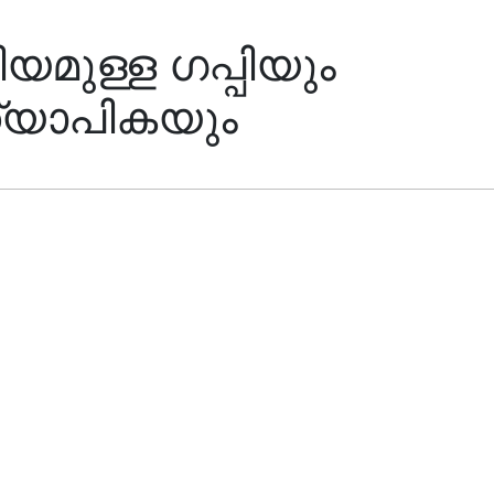
ിയമുള്ള ഗപ്പിയും
്യാപികയും