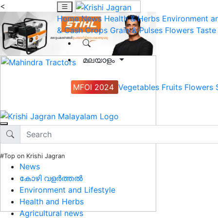
<
Home
News
Health & Herbs
Environment an
& Cash Crops
Grain & Pulses
Flowers
Taste
മലയാളം
MFOI 2024
Vegetables
Fruits
Flowers
#Top on Krishi Jagran
News
കോഴി വളർത്തൽ
Environment and Lifestyle
Health and Herbs
Agricultural news