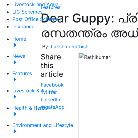
Livestock and Aqua
Features
LIC Schemes
Dear Guppy: പ്ര
Post Office Scheme
Insurance
രസതന്ത്രം അധ
Home
By:
Lakshmi Rathish
Share
News
this
article
Features
Facebook
Livestock & Aqua
Twitter
LinkedIn
WhatsApp
Health & Herbs
Environment and Lifestyle