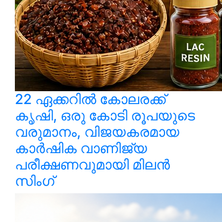
22 ഏക്കറിൽ കോലരക്ക്
കൃഷി, ഒരു കോടി രൂപയുടെ
വരുമാനം, വിജയകരമായ
കാർഷിക വാണിജ്യ
പരീക്ഷണവുമായി മിലൻ
സിംഗ്