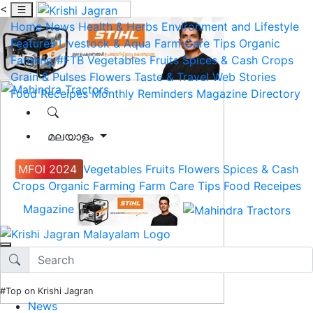
<
Home
News
Health & Herbs
Environment and Lifestyle
Features
Livestock & Aqua
Farm Care Tips
Organic
Farming
#FTB
Vegetables
Fruits
Spices & Cash Crops
Grain & Pulses
Flowers
Taste & Travel
Web Stories
Food Receipes
Monthly Reminders
Magazine
Directory
മലയാളം
MFOI 2024
Vegetables
Fruits
Flowers
Spices & Cash
Crops
Organic Farming
Farm Care Tips
Food Receipes
Magazine
#Top on Krishi Jagran
News