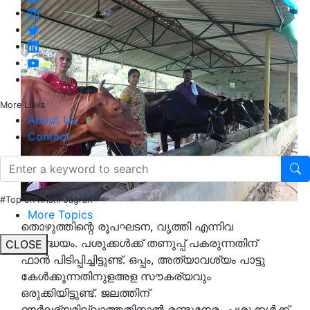
More Links
About Us
Contact
#Top on Krishi Jagran
More Topics
തൊഴുത്തിന്റെ രൂപഘടന, വൃത്തി എന്നിവ
ശ്രദ്ധേയം. പശുക്കള്‍ക്ക് തണുപ്പ് പകരുന്നതിന്
CLOSE
ഫാന്‍ പിടിപ്പിച്ചിട്ടുണ്ട്. ഒപ്പം, അത്യാവശ്യം പാട്ടു
കേള്‍ക്കുന്നതിനുളഅള സൗകര്യവും
ഒരുക്കിയിട്ടുണ്ട്. ജലത്തിന്
ദൗര്‍ലഭ്യമില്ലാത്തതിനാല്‍ രണ്ടുനേരം പശുക്കള്‍ക്ക്