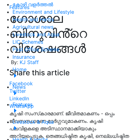
കോഴി വളർത്തൽ
Features
Environment and Lifestyle
ഗോശാല
Health and Herbs
Agricultural news
ബിനുവിൻ്റെ
Livestock and Aqua
LIC Schemes
വിശേഷങ്ങള്‍
Post Office Scheme
Insurance
By:
KJ Staff
Home
Share this article
Facebook
News
Twitter
LinkedIn
Features
WhatsApp
കൃഷി സംസ്‌കാരമാണ്. ജീവിതമാകണം - ഒപ്പം
ജീവസന്ധാരണ മാര്‍ഗ്ഗവുമാകണം. കൃഷി
Livestock & Aqua
പലവിളകളെ അടിസ്ഥാനമാക്കിയാകും
അറിയപ്പെടുക. തെങ്ങധിഷ്ഠിത കൃഷി, നെല്ലധിഷ്ഠിത
Health & Herbs