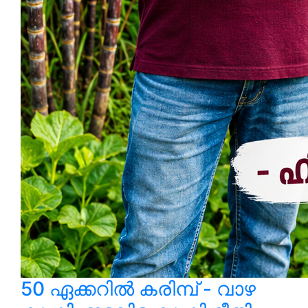
50 ഏക്കറിൽ കരിമ്പ് - വാഴ