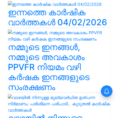
ഇന്നത്തെ കാർഷിക
വാർത്തകൾ 04/02/2026
നമ്മുടെ ഇനങ്ങൾ,
നമ്മുടെ അവകാശം
PPVFR നിയമം വഴി
കർഷക ഇനങ്ങളുടെ
സംരക്ഷണം