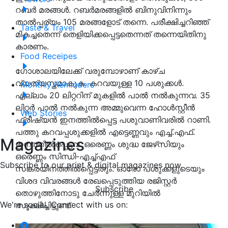
റബര്‍ മരങ്ങള്‍. റബര്‍മരങ്ങളില്‍ ബിനുവിനിന്നും
താല്‍പ്പര്യം 105 മരങ്ങളോട് തന്നെ. പരീക്ഷിച്ചറിഞ്ഞ്
Taste & Travel
മികച്ചതെന്ന് തെളിയിക്കപ്പെട്ടതെന്നത് തന്നെയിതിനു
കാരണം.
Food Receipes
ഗോശാലയിലേക്ക് വരുമ്പോഴാണ് കാഴ്ച
വ്യത്യസ്തമാകുക. കറവയുള്ള 10 പശുക്കള്‍.
Monthly Reminders
എല്ലാം 20 ലിറ്ററിന് മുകളില്‍ പാല്‍ നല്‍കുന്നവ. 35
ലിറ്റര്‍ പാല്‍ നല്‍കുന്ന അമ്മുവെന്ന ഹോള്‍സ്റ്റീന്‍
Web Stories
ഫ്രീഷ്യന്‍ ഇനത്തില്‍പ്പെട്ട പശുവാണിവരില്‍ റാണി.
പത്തു കറവപ്പശുക്കളില്‍ എട്ടെണ്ണവും എച്ച്.എഫ്.
Magazines
ഇനത്തില്‍പ്പെട്ടവ. ഒരെണ്ണം ശുദ്ധ ജേഴ്‌സിയും
ഒരെണ്ണം സിന്ധി-എച്ച്എഫ്
Subscribe to our print & digital magazines now.
സങ്കരയിനത്തില്‍പ്പെട്ടതും. ഓരോ പശുക്കളുടെയും
വിശദ വിവരങ്ങള്‍ രേഖപ്പെടുത്തിയ രജിസ്റ്റര്‍
Subscribe
തൊഴുത്തിനോടു ചേര്‍ന്നുള്ള മുറിയില്‍
We're social. Connect with us on:
സൂക്ഷിച്ചിട്ടുണ്ട്.