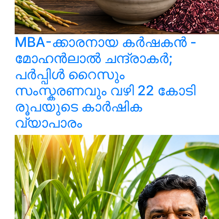
MBA-ക്കാരനായ കർഷകൻ -
മോഹൻലാൽ ചന്ദ്രാകർ;
പർപ്പിൾ റൈസും
സംസ്കരണവും വഴി 22 കോടി
രൂപയുടെ കാർഷിക
വ്യാപാരം