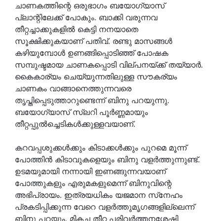
ചാണകത്തിന്റെ ഒരുഭാഗം ബയോഗ്യാസ്
പ്ലാന്റിലേക്ക് പോകും. ബാക്കി വരുന്നവ
തീറ്റച്ചാക്കുകളില്‍ കെട്ടി നനയാതെ
സൂക്ഷിക്കുകയാണ് പതിവ്. രണ്ടു മാസങ്ങള്‍
കഴിയുമ്പോള്‍ ഉണങ്ങിപ്പൊടിഞ്ഞ് പോഷക
സമ്പുഷ്ടമായ ചാണകപ്പൊടി വില്പനയ്ക്ക് തയ്യാര്‍.
കൈകാര്യം ചെയ്യുന്നതിലുള്ള സൗകര്യം
ചാണകം വാങ്ങാനെത്തുന്നവരെ
തൃപ്തിപ്പെടുത്താറുണ്ടെന്ന് ബിനു പറയുന്നു.
ബയോഗ്യാസ് സ്ലറി പൂര്‍ണ്ണമായും
തീറ്റപ്പുല്‍ച്ചെടികള്‍ക്കുള്ളവയാണ്.
കറവപ്പശുക്കള്‍ക്കും കിടാക്കള്‍ക്കും പുറമെ മൂന്ന്
പോത്തിന്‍ കിടാവുകളെയും ബിനു വളര്‍ത്തുന്നുണ്ട്.
ഉടമയുമായി നന്നായി ഇണങ്ങുന്നവയാണ്
പോത്തുകളും എരുമകളുമെന്ന് ബിനുവിന്റെ
അഭിപ്രായം. ഇത്രയധികം യജമാന സ്‌നേഹം
പ്രകടിപ്പിക്കുന്ന വേറെ വളര്‍ത്തുമൃഗങ്ങളില്ലെന്ന്
ബിനു പറയും. മികച്ച തീറ്റ പരിവര്‍ത്തനശേഷി