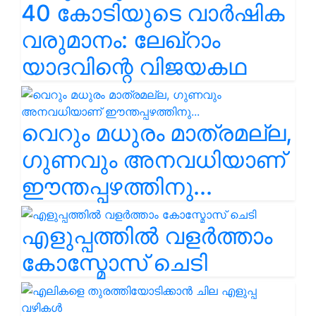
40 കോടിയുടെ വാർഷിക
വരുമാനം: ലേഖ്‌റാം
യാദവിന്റെ വിജയകഥ
വെറും മധുരം മാത്രമല്ല,
ഗുണവും അനവധിയാണ്
ഈന്തപ്പഴത്തിനു...
എളുപ്പത്തിൽ വളർത്താം
കോസ്മോസ് ചെടി