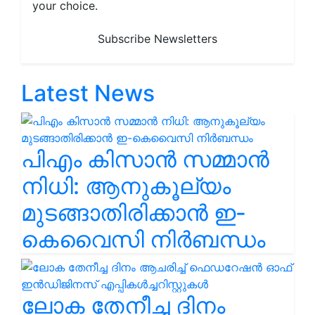
your choice.
Subscribe Newsletters
Latest News
പിഎം കിസാൻ സമ്മാൻ
നിധി: ആനുകൂല്യം
മുടങ്ങാതിരിക്കാൻ ഇ-
കെവൈസി നിർബന്ധം
ലോക തേനീച്ച ദിനം