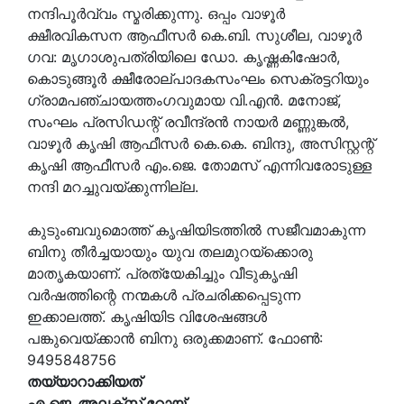
നന്ദിപൂര്‍വ്വം സ്മരിക്കുന്നു. ഒപ്പം വാഴൂര്‍
ക്ഷീരവികസന ആഫീസര്‍ കെ.ബി. സുശീല, വാഴൂര്‍
ഗവ: മൃഗാശുപത്രിയിലെ ഡോ. കൃഷ്ണകിഷോര്‍,
കൊടുങ്ങൂര്‍ ക്ഷീരോല്പാദകസംഘം സെക്രട്ടറിയും
ഗ്രാമപഞ്ചായത്തംഗവുമായ വി.എന്‍. മനോജ്,
സംഘം പ്രസിഡന്റ് രവീന്ദ്രന്‍ നായര്‍ മണ്ണുങ്കല്‍,
വാഴൂര്‍ കൃഷി ആഫീസര്‍ കെ.കെ. ബിന്ദു, അസിസ്റ്റന്റ്
കൃഷി ആഫീസര്‍ എം.ജെ. തോമസ് എന്നിവരോടുള്ള
നന്ദി മറച്ചുവയ്ക്കുന്നില്ല.
കുടുംബവുമൊത്ത് കൃഷിയിടത്തില്‍ സജീവമാകുന്ന
ബിനു തീര്‍ച്ചയായും യുവ തലമുറയ്‌ക്കൊരു
മാതൃകയാണ്. പ്രത്യേകിച്ചും വീടുകൃഷി
വര്‍ഷത്തിന്റെ നന്മകള്‍ പ്രചരിക്കപ്പെടുന്ന
ഇക്കാലത്ത്. കൃഷിയിട വിശേഷങ്ങള്‍
പങ്കുവെയ്ക്കാന്‍ ബിനു ഒരുക്കമാണ്. ഫോണ്‍:
9495848756
തയ്യാറാക്കിയത്
എ.ജെ. അലക്‌സ് റോയ്