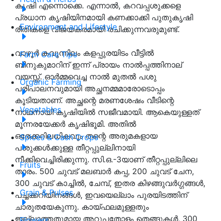
കൃഷി എന്നൊക്കെ. എന്നാല്‍, കറവപ്പശുക്കളെ
പ്രധാന കൃഷിയിനമായി കണക്കാക്കി പുതുകൃഷി
Environment and Lifestyle
രീതികളെ വിജയകരമായി രചിക്കുന്നവരുമുണ്ട്.
വാഴൂര്‍ കവുന്നിലം കളപ്പുരയിടം വീട്ടില്‍
Farm Care Tips
ബിനുകുമാറിന് ഇന്ന് പ്രായം നാല്‍പ്പത്തിനാല്
വയസ്സ്. ഓര്‍മ്മവെച്ച നാല്‍ മുതല്‍ പശു
Organic Farming
പരിപാലനവുമായി അച്ഛനമ്മമാരോടൊപ്പം
കൂടിയതാണ്. അച്ഛന്റെ മരണശേഷം വീടിന്റെ
Vegetables
നാഥനായി കൃഷിയില്‍ സജീവമായി. ആകെയുള്ളത്
മൂന്നരയേക്കര്‍ കൃഷിഭൂമി. അതില്‍
ഒരേക്കറിലധികവും തന്റെ അരുമകളായ
Spices & Cash Crops
പശുക്കള്‍ക്കുള്ള തീറ്റപ്പുല്ലിനായി
നീക്കിവെച്ചിരിക്കുന്നു. സി.ഒ.-3യാണ് തീറ്റപ്പുല്ലിലെ
Fruits
താരം. 500 ചുവട് മലബാര്‍ കപ്പ, 200 ചുവട് ചേന,
300 ചുവട് കാച്ചില്‍, ചേമ്പ്, ഇതര കിഴങ്ങുവര്‍ഗ്ഗങ്ങള്‍,
Grain & Pulses
പച്ചക്കറിയിനങ്ങള്‍, ഇവയെല്ലാം പുരയിടത്തിന്
ചാരുതയേകുന്നു. കായ്ഫലമുള്ളതും
ഇല്ലാത്തതുമായ അറുപതോളം തെങ്ങുകള്‍, 300
Flowers