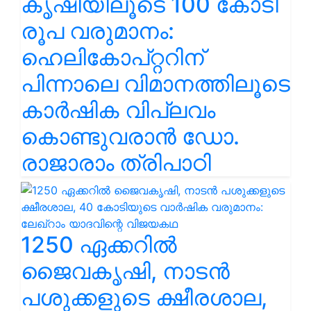
കൃഷിയിലൂടെ 100 കോടി
രൂപ വരുമാനം:
ഹെലികോപ്റ്ററിന്
പിന്നാലെ വിമാനത്തിലൂടെ
കാർഷിക വിപ്ലവം
കൊണ്ടുവരാൻ ഡോ.
രാജാരാം ത്രിപാഠി
1250 ഏക്കറിൽ
ജൈവകൃഷി, നാടൻ
പശുക്കളുടെ ക്ഷീരശാല,