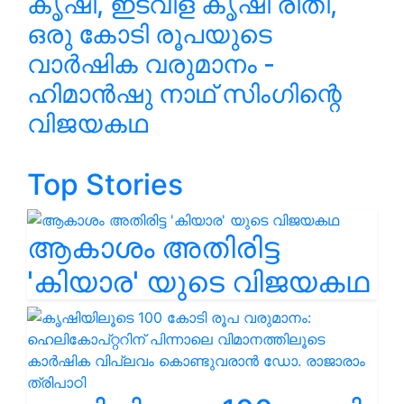
കൃഷി, ഇടവിള കൃഷി രീതി,
ഒരു കോടി രൂപയുടെ
വാർഷിക വരുമാനം -
ഹിമാൻഷു നാഥ് സിംഗിന്റെ
വിജയകഥ
Top Stories
ആകാശം അതിരിട്ട
'കിയാര' യുടെ വിജയകഥ