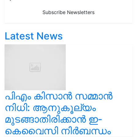
Subscribe Newsletters
Latest News
പിഎം കിസാൻ സമ്മാൻ
നിധി: ആനുകൂല്യം
മുടങ്ങാതിരിക്കാൻ ഇ-
കെവൈസി നിർബന്ധം