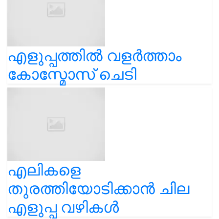
എളുപ്പത്തിൽ വളർത്താം
കോസ്മോസ് ചെടി
എലികളെ
തുരത്തിയോടിക്കാൻ ചില
എളുപ്പ വഴികൾ