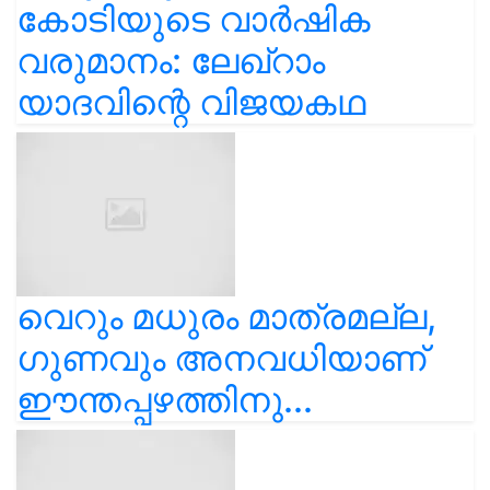
കോടിയുടെ വാർഷിക
വരുമാനം: ലേഖ്‌റാം
യാദവിന്റെ വിജയകഥ
വെറും മധുരം മാത്രമല്ല,
ഗുണവും അനവധിയാണ്
ഈന്തപ്പഴത്തിനു...