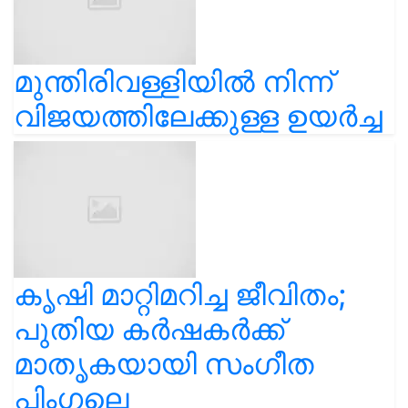
മുന്തിരിവള്ളിയിൽ നിന്ന്
വിജയത്തിലേക്കുള്ള ഉയർച്ച
കൃഷി മാറ്റിമറിച്ച ജീവിതം;
പുതിയ കർഷകർക്ക്
മാതൃകയായി സംഗീത
പിംഗലെ