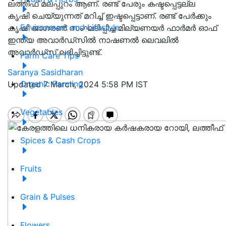
ലത്തീഫ് മലപ്പുറം ആണ്. രണ്ട് പേരും കഷ്ടപ്പെട്ടല്ല
കൃഷി ചെയ്യുന്നത് മറിച്ച് ഇഷ്ടപ്പെട്ടാണ്. രണ്ട് പേർക്കും
Environment and Lifestyle
കൃഷി ജാഗരൺ സംഘടിപ്പിച്ച മില്യണയർ ഫാർമർ ഓഫ്
ഇന്ത്യ അവാർഡ്സിൽ നാഷണൽ ലെവലിൽ
അവാർഡ്സ് ലഭിച്ചിട്ടുണ്ട്.
Farm Care Tips
Saranya Sasidharan
Organic Farming
Updated 7 March, 2024 5:58 PM IST
Vegetables
Spices & Cash Crops
Fruits
Grain & Pulses
Flowers