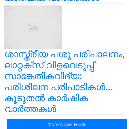
ശാസ്ത്രീയ പശു പരിപാലനം,
ലാറ്റക്സ് വിളവെടുപ്പ്
സാങ്കേതികവിദ്യ:
പരിശീലന പരിപാടികൾ...
കൂടുതൽ കാർഷിക
വാർത്തകൾ
More News Feeds