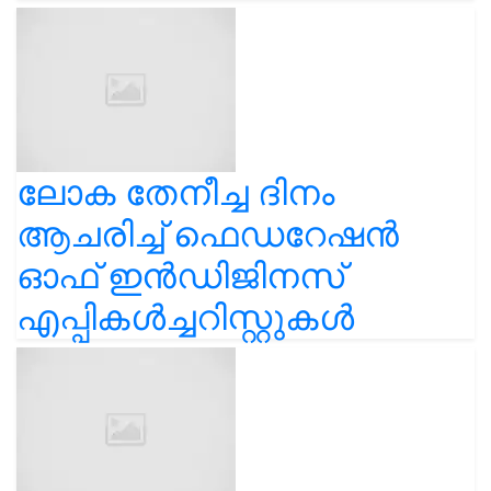
ലോക തേനീച്ച ദിനം
ആചരിച്ച് ഫെഡറേഷൻ
ഓഫ് ഇൻഡിജിനസ്
എപ്പികൾച്ചറിസ്റ്റുകൾ