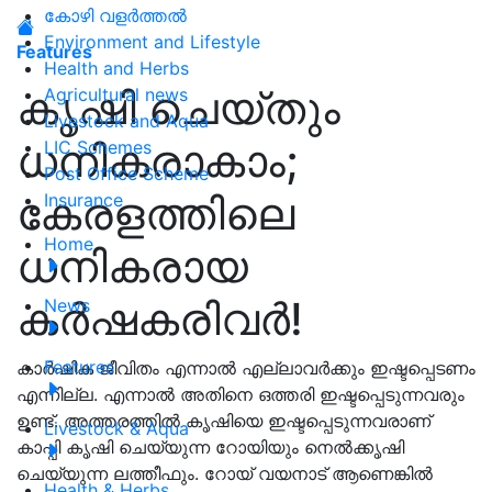
കോഴി വളർത്തൽ
Environment and Lifestyle
Features
Health and Herbs
കൃഷി ചെയ്തും
Agricultural news
Livestock and Aqua
ധനികരാകാം;
LIC Schemes
Post Office Scheme
കേരളത്തിലെ
Insurance
Home
ധനികരായ
കർഷകരിവർ!
News
Features
കാർഷിക ജീവിതം എന്നാൽ എല്ലാവർക്കും ഇഷ്ടപ്പെടണം
എന്നില്ല. എന്നാൽ അതിനെ ഒത്തരി ഇഷ്ടപ്പെടുന്നവരും
ഉണ്ട്. അത്തരത്തിൽ കൃഷിയെ ഇഷ്ടപ്പെടുന്നവരാണ്
Livestock & Aqua
കാപ്പി കൃഷി ചെയ്യുന്ന റോയിയും നെൽക്കൃഷി
ചെയ്യുന്ന ലത്തീഫും. റോയ് വയനാട് ആണെങ്കിൽ
Health & Herbs