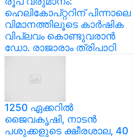
രൂപ വരുമാനം:
ഹെലികോപ്റ്ററിന് പിന്നാലെ
വിമാനത്തിലൂടെ കാർഷിക
വിപ്ലവം കൊണ്ടുവരാൻ
ഡോ. രാജാരാം ത്രിപാഠി
1250 ഏക്കറിൽ
ജൈവകൃഷി, നാടൻ
പശുക്കളുടെ ക്ഷീരശാല, 40