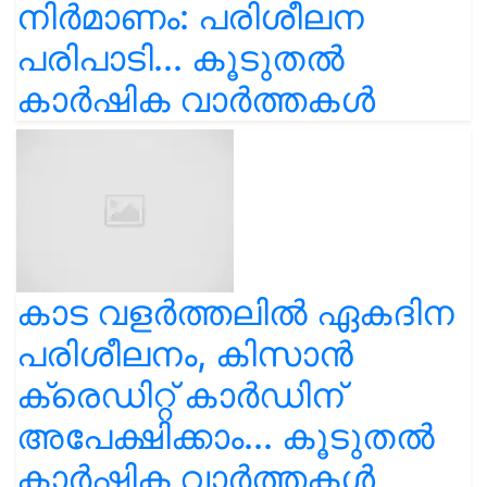
നിർമാണം: പരിശീലന
പരിപാടി... കൂടുതൽ
കാർഷിക വാർത്തകൾ
കാട വളര്‍ത്തലിൽ ഏകദിന
പരിശീലനം, കിസാൻ
ക്രെഡിറ്റ് കാർഡിന്
അപേക്ഷിക്കാം... കൂടുതൽ
കാർഷിക വാർത്തകൾ