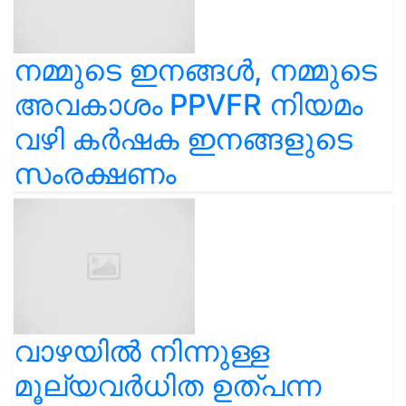
നമ്മുടെ ഇനങ്ങൾ, നമ്മുടെ
അവകാശം PPVFR നിയമം
വഴി കർഷക ഇനങ്ങളുടെ
സംരക്ഷണം
വാഴയിൽ നിന്നുള്ള
മൂല്യവർധിത ഉത്പന്ന