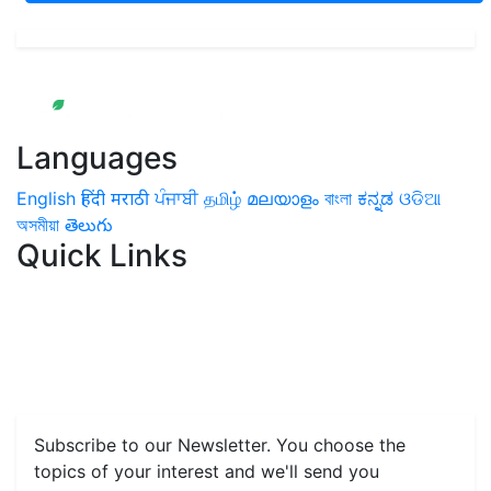
Languages
English
हिंदी
मराठी
ਪੰਜਾਬੀ
தமிழ்
മലയാളം
বাংলা
ಕನ್ನಡ
ଓଡିଆ
অসমীয়া
తెలుగు
Quick Links
Home
News
Health & Herbs
Environment and Lifestyle
Features
Livestock & Aqua
Farm Care Tips
Organic
Farming
#FTB
Vegetables
Fruits
Spices & Cash Crops
Grain & Pulses
Flowers
Taste & Travel
Food Receipes
Monthly Reminders
Subscribe to our Newsletter. You choose the
topics of your interest and we'll send you