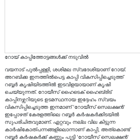
റോയ് കാപ്പിത്തോട്ടങ്ങൾക്ക് നടുവിൽ
വയനാട് പുൽപ്പള്ളി, ശശിമല സ്വദേശിയാണ് റോയ്.
അറബിക്ക ഇനത്തിൽപെട്ട കാപ്പി വികസിപ്പിച്ചെടുത്ത്
റബ്ബർ കൃഷിയിടത്തിൽ ഇടവിളയായാണ് കൃഷി
ചെയ്യുന്നത്. റോയീസ് ഹൈടെക് ഹൈബ്രിട്
കാപ്പിനഴ്സറിയുടെ ഉടമസ്ഥനായ ഇദ്ദേഹം സ്വയം
വികസിപ്പിച്ചെടുത്ത ഇനമാണ് 'റോയീസ് സെലക്ഷൻ'
ഇപ്പോഴത് കേരളത്തിലെ റബ്ബർ കർഷകർക്കിടയിൽ
സുപരിചിതവുമാണ്. ഏറ്റവും നല്ല വില കിട്ടുന്ന
കാർഷികോത്പന്നങ്ങളിലൊന്നാണ് കാപ്പി, അത്കൊണ്ട്
റബ്ബർ കർഷകർക്ക് കണ്ണും പൂട്ടി 'റോയീസ് സെലക്ഷൻ'