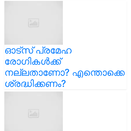
ഓട്സ് പ്രമേഹ
രോഗികൾക്ക്
നല്ലതാണോ? എന്തൊക്കെ
ശ്രദ്ധിക്കണം?