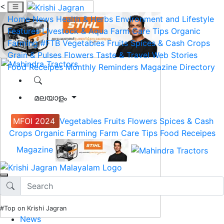
<
Home
News
Health & Herbs
Environment and Lifestyle
Features
Livestock & Aqua
Farm Care Tips
Organic
Farming
#FTB
Vegetables
Fruits
Spices & Cash Crops
Grain & Pulses
Flowers
Taste & Travel
Web Stories
Food Receipes
Monthly Reminders
Magazine
Directory
മലയാളം
MFOI 2024
Vegetables
Fruits
Flowers
Spices & Cash
Crops
Organic Farming
Farm Care Tips
Food Receipes
Magazine
#Top on Krishi Jagran
News