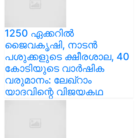
1250 ഏക്കറിൽ
ജൈവകൃഷി, നാടൻ
പശുക്കളുടെ ക്ഷീരശാല, 40
കോടിയുടെ വാർഷിക
വരുമാനം: ലേഖ്‌റാം
യാദവിന്റെ വിജയകഥ