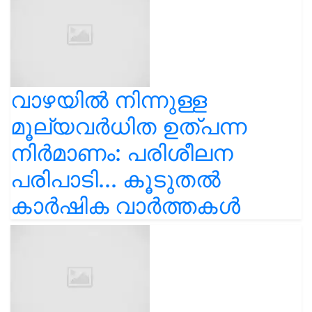
വാഴയിൽ നിന്നുള്ള
മൂല്യവർധിത ഉത്പന്ന
നിർമാണം: പരിശീലന
പരിപാടി... കൂടുതൽ
കാർഷിക വാർത്തകൾ