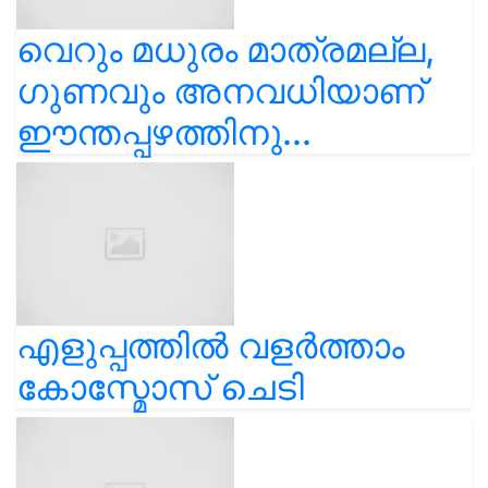
വെറും മധുരം മാത്രമല്ല,
ഗുണവും അനവധിയാണ്
ഈന്തപ്പഴത്തിനു...
എളുപ്പത്തിൽ വളർത്താം
കോസ്മോസ് ചെടി