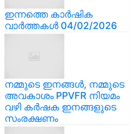
ഇന്നത്തെ കാർഷിക
വാർത്തകൾ 04/02/2026
നമ്മുടെ ഇനങ്ങൾ, നമ്മുടെ
അവകാശം PPVFR നിയമം
വഴി കർഷക ഇനങ്ങളുടെ
സംരക്ഷണം