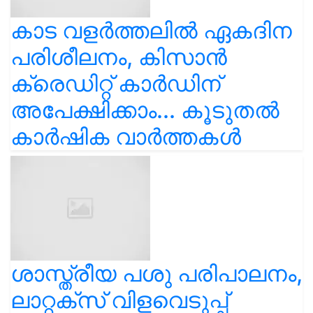
കാട വളര്‍ത്തലിൽ ഏകദിന
പരിശീലനം, കിസാൻ
ക്രെഡിറ്റ് കാർഡിന്
അപേക്ഷിക്കാം... കൂടുതൽ
കാർഷിക വാർത്തകൾ
ശാസ്ത്രീയ പശു പരിപാലനം,
ലാറ്റക്സ് വിളവെടുപ്പ്