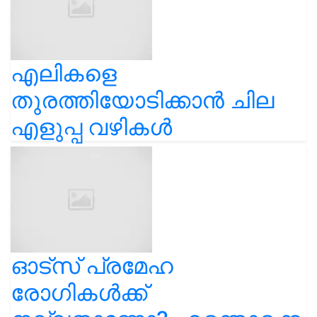
എലികളെ
തുരത്തിയോടിക്കാൻ ചില
എളുപ്പ വഴികൾ
ഓട്സ് പ്രമേഹ
രോഗികൾക്ക്