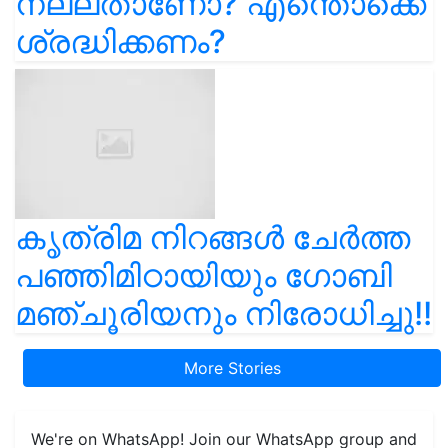
നല്ലതാണോ? എന്തൊക്കെ
ശ്രദ്ധിക്കണം?
കൃത്രിമ നിറങ്ങൾ ചേർത്ത
പഞ്ഞിമിഠായിയും ഗോബി
മഞ്ചൂരിയനും നിരോധിച്ചു!!
More Stories
We're on WhatsApp! Join our WhatsApp group and