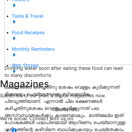
Taste & Travel
Food Receipes
Monthly Reminders
Web Stories
Drinking water soon after eating these food can lead
to many discomforts
Magazines
ഭക്ഷണങ്ങൾ കഴിച്ചതിനു ശേഷം വെള്ളം കുടിക്കുന്നത്
മിക്കവരും ചെയ്യുന്ന ഒരു സ്വാഭാവിക
Subscribe to our print & digital magazines now.
പ്രവൃത്തിയാണ്. എന്നാൽ ചില ഭക്ഷണങ്ങൾ
കഴിച്ചതിനുശേഷം വെള്ളം കുടിക്കുന്നത് പല
Subscribe
അസ്വസ്ഥതകൾക്കും കാരണമാകും. മാത്രമല്ല ഇത്
We're social. Connect with us on:
പോഷകങ്ങൾ ഫലപ്രദമായി ആഗിരണം ചെയ്യാനുള്ള
ശരീരത്തിന്റെ കഴിവിനെ ബാധിക്കുകായും ചെയ്തേക്കാം.