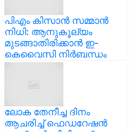
പിഎം കിസാൻ സമ്മാൻ
നിധി: ആനുകൂല്യം
മുടങ്ങാതിരിക്കാൻ ഇ-
കെവൈസി നിർബന്ധം
ലോക തേനീച്ച ദിനം
ആചരിച്ച് ഫെഡറേഷൻ