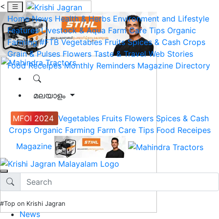
<
Home
News
Health & Herbs
Environment and Lifestyle
Features
Livestock & Aqua
Farm Care Tips
Organic
Farming
#FTB
Vegetables
Fruits
Spices & Cash Crops
Grain & Pulses
Flowers
Taste & Travel
Web Stories
Food Receipes
Monthly Reminders
Magazine
Directory
മലയാളം
MFOI 2024
Vegetables
Fruits
Flowers
Spices & Cash
Crops
Organic Farming
Farm Care Tips
Food Receipes
Magazine
#Top on Krishi Jagran
News