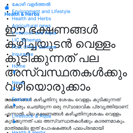
കോഴി വളർത്തൽ
Environment and Lifestyle
Health & Herbs
Health and Herbs
ഈ ഭക്ഷണങ്ങള്‍
Agricultural news
Livestock and Aqua
കഴിച്ചയുടൻ വെള്ളം
LIC Schemes
Post Office Scheme
കുടിക്കുന്നത് പല
Insurance
Home
അസ്വസ്ഥതകൾക്കും
വഴിയൊരുക്കാം
News
Features
ഭക്ഷണങ്ങൾ കഴിച്ചതിനു ശേഷം വെള്ളം കുടിക്കുന്നത്
മിക്കവരും ചെയ്യുന്ന ഒരു സ്വാഭാവിക പ്രവൃത്തിയാണ്.
എന്നാൽ ചില ഭക്ഷണങ്ങൾ കഴിച്ചതിനുശേഷം വെള്ളം
Livestock & Aqua
കുടിക്കുന്നത് പല അസ്വസ്ഥതകൾക്കും കാരണമാകും.
മാത്രമല്ല ഇത് പോഷകങ്ങൾ ഫലപ്രദമായി
Health & Herbs