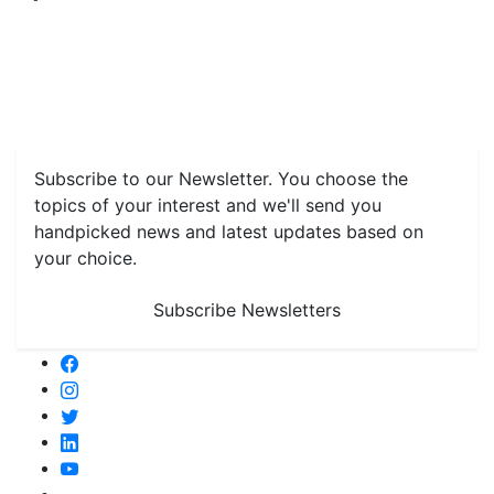
Home
News
Health & Herbs
Environment and Lifestyle
Features
Livestock & Aqua
Farm Care Tips
Organic
Farming
#FTB
Vegetables
Fruits
Spices & Cash Crops
Grain & Pulses
Flowers
Taste & Travel
Food Receipes
Monthly Reminders
Subscribe to our Newsletter. You choose the
topics of your interest and we'll send you
handpicked news and latest updates based on
your choice.
Subscribe Newsletters