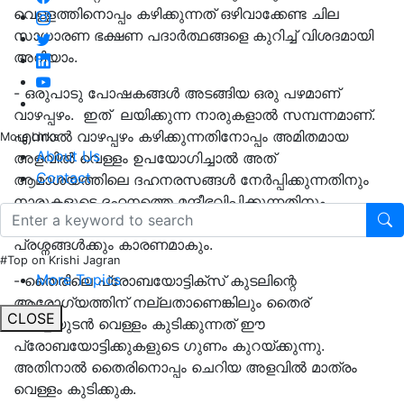
വെള്ളത്തിനൊപ്പം കഴിക്കുന്നത് ഒഴിവാക്കേണ്ട ചില
സാധാരണ ഭക്ഷണ പദാര്‍ത്ഥങ്ങളെ കുറിച്ച് വിശദമായി
അറിയാം.
- ഒരുപാടു പോഷകങ്ങൾ അടങ്ങിയ ഒരു പഴമാണ്
വാഴപ്പഴം. ഇത് ലയിക്കുന്ന നാരുകളാൽ സമ്പന്നമാണ്.
എന്നാല്‍ വാഴപ്പഴം കഴിക്കുന്നതിനോപ്പം അമിതമായ
More Links
About Us
അളവിൽ വെള്ളം ഉപയോഗിച്ചാല്‍ അത്
Contact
ആമാശയത്തിലെ ദഹനരസങ്ങൾ നേർപ്പിക്കുന്നതിനും
നാരുകളുടെ ദഹനത്തെ മന്ദീഭവിപ്പിക്കുന്നതിനും
വയറുവേദന അല്ലെങ്കിൽ വയര്‍ സ്തംപനം പോലുള്ള
പ്രശ്നങ്ങൾക്കും കാരണമാകും.
#Top on Krishi Jagran
More Topics
- തൈരിലെ പ്രോബയോട്ടിക്സ് കുടലിന്റെ
ആരോഗ്യത്തിന് നല്ലതാണെങ്കിലും തൈര്
CLOSE
കഴിച്ചയുടൻ വെള്ളം കുടിക്കുന്നത് ഈ
പ്രോബയോട്ടിക്കുകളുടെ ഗുണം കുറയ്ക്കുന്നു.
അതിനാൽ തൈരിനൊപ്പം ചെറിയ അളവില്‍ മാത്രം
വെള്ളം കുടിക്കുക.