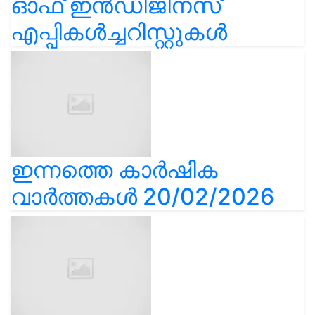
ഓഫ് ഇൻഡിജിനസ്
എപ്പികൾച്ചറിസ്റ്റുകൾ
ഇന്നത്തെ കാർഷിക
വാർത്തകൾ 20/02/2026