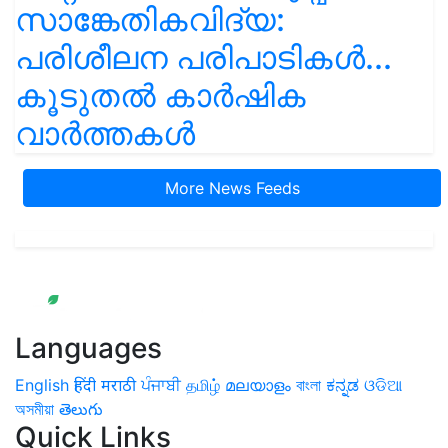
സാങ്കേതികവിദ്യ:
പരിശീലന പരിപാടികൾ...
കൂടുതൽ കാർഷിക
വാർത്തകൾ
More News Feeds
Languages
English
हिंदी
मराठी
ਪੰਜਾਬੀ
தமிழ்
മലയാളം
বাংলা
ಕನ್ನಡ
ଓଡିଆ
অসমীয়া
తెలుగు
Quick Links