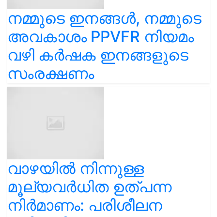
നമ്മുടെ ഇനങ്ങൾ, നമ്മുടെ
അവകാശം PPVFR നിയമം
വഴി കർഷക ഇനങ്ങളുടെ
സംരക്ഷണം
വാഴയിൽ നിന്നുള്ള
മൂല്യവർധിത ഉത്പന്ന
നിർമാണം: പരിശീലന