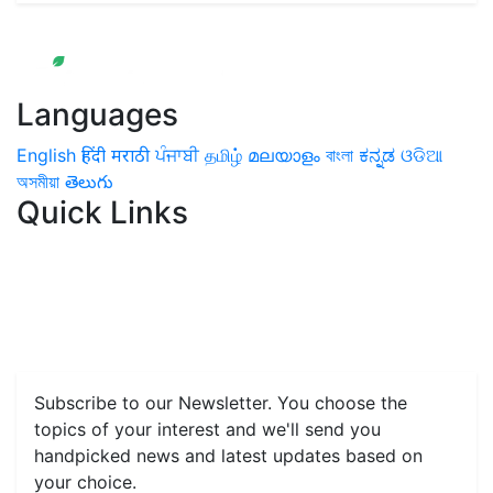
Languages
English
हिंदी
मराठी
ਪੰਜਾਬੀ
தமிழ்
മലയാളം
বাংলা
ಕನ್ನಡ
ଓଡିଆ
অসমীয়া
తెలుగు
Quick Links
Home
News
Health & Herbs
Environment and Lifestyle
Features
Livestock & Aqua
Farm Care Tips
Organic
Farming
#FTB
Vegetables
Fruits
Spices & Cash Crops
Grain & Pulses
Flowers
Taste & Travel
Food Receipes
Monthly Reminders
Subscribe to our Newsletter. You choose the
topics of your interest and we'll send you
handpicked news and latest updates based on
your choice.