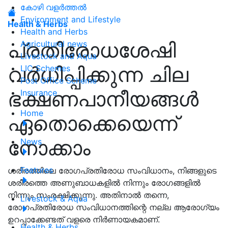
കോഴി വളർത്തൽ
Environment and Lifestyle
Health & Herbs
Health and Herbs
പ്രതിരോധശേഷി
Agricultural news
Livestock and Aqua
വർധിപ്പിക്കുന്ന ചില
LIC Schemes
Post Office Scheme
ഭക്ഷണപാനീയങ്ങൾ
Insurance
Home
ഏതൊക്കെയെന്ന്
നോക്കാം
News
Features
ശരീരത്തിലെ രോഗപ്രതിരോധ സംവിധാനം, നിങ്ങളുടെ
ശരീരത്തെ അണുബാധകളിൽ നിന്നും രോഗങ്ങളിൽ
നിന്നും സംരക്ഷിക്കുന്നു. അതിനാൽ തന്നെ,
Livestock & Aqua
രോഗപ്രതിരോധ സംവിധാനത്തിന്റെ നല്ല ആരോഗ്യം
ഉറപ്പാക്കേണ്ടത് വളരെ നിർണായകമാണ്.
Health & Herbs