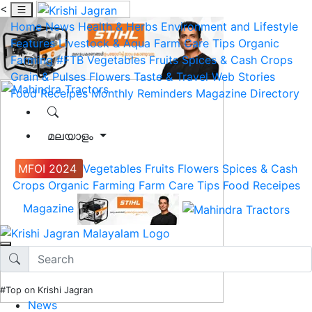
<
Home
News
Health & Herbs
Environment and Lifestyle
Features
Livestock & Aqua
Farm Care Tips
Organic
Farming
#FTB
Vegetables
Fruits
Spices & Cash Crops
Grain & Pulses
Flowers
Taste & Travel
Web Stories
Food Receipes
Monthly Reminders
Magazine
Directory
മലയാളം
MFOI 2024
Vegetables
Fruits
Flowers
Spices & Cash
Crops
Organic Farming
Farm Care Tips
Food Receipes
Magazine
#Top on Krishi Jagran
News