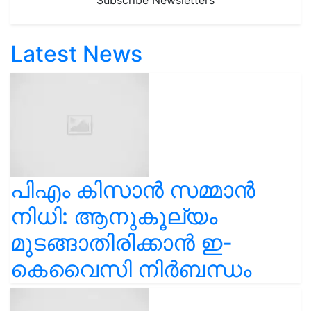
Subscribe Newsletters
Latest News
പിഎം കിസാൻ സമ്മാൻ
നിധി: ആനുകൂല്യം
മുടങ്ങാതിരിക്കാൻ ഇ-
കെവൈസി നിർബന്ധം