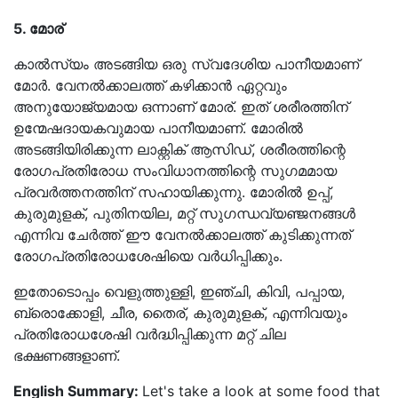
5. മോര്
കാൽസ്യം അടങ്ങിയ ഒരു സ്വദേശിയ പാനീയമാണ്
മോർ. വേനൽക്കാലത്ത് കഴിക്കാൻ ഏറ്റവും
അനുയോജ്യമായ ഒന്നാണ് മോര്. ഇത് ശരീരത്തിന്
ഉന്മേഷദായകവുമായ പാനീയമാണ്. മോരിൽ
അടങ്ങിയിരിക്കുന്ന ലാക്റ്റിക് ആസിഡ്, ശരീരത്തിന്റെ
രോഗപ്രതിരോധ സംവിധാനത്തിന്റെ സുഗമമായ
പ്രവർത്തനത്തിന് സഹായിക്കുന്നു. മോരിൽ ഉപ്പ്,
കുരുമുളക്, പുതിനയില, മറ്റ് സുഗന്ധവ്യഞ്ജനങ്ങൾ
എന്നിവ ചേർത്ത് ഈ വേനൽക്കാലത്ത് കുടിക്കുന്നത്
രോഗപ്രതിരോധശേഷിയെ വർധിപ്പിക്കും.
ഇതോടൊപ്പം വെളുത്തുള്ളി, ഇഞ്ചി, കിവി, പപ്പായ,
ബ്രൊക്കോളി, ചീര, തൈര്, കുരുമുളക്, എന്നിവയും
പ്രതിരോധശേഷി വർദ്ധിപ്പിക്കുന്ന മറ്റ് ചില
ഭക്ഷണങ്ങളാണ്.
English Summary:
Let's take a look at some food that