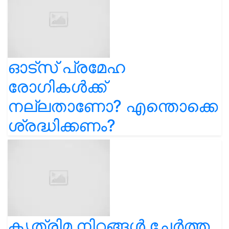
ഓട്സ് പ്രമേഹ
രോഗികൾക്ക്
നല്ലതാണോ? എന്തൊക്കെ
ശ്രദ്ധിക്കണം?
കൃത്രിമ നിറങ്ങൾ ചേർത്ത