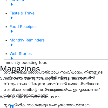
Taste & Travel
Food Receipes
Monthly Reminders
Web Stories
Immunity boosting food
Magazines
ശരീരത്തിലെ രോഗപ്രതിരോധ സംവിധാനം, നിങ്ങളുടെ
ശരീരത്തെ അണുബാധകളിൽ നിന്നും രോഗങ്ങളിൽ
Subscribe to our print & digital magazines now.
നിന്നും സംരക്ഷിക്കുന്നു. അതിനാൽ രോഗപ്രതിരോധ
സംവിധാനത്തിന്റെ നല്ല ആരോഗ്യം ഉറപ്പാക്കേണ്ടത്
Subscribe
വളരെ നിർണായകമാണ്.
We're social. Connect with us on:
സാംക്രമിക രോഗങ്ങളെ ചെറുക്കാനാവശ്യമായ