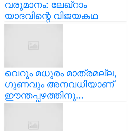
വരുമാനം: ലേഖ്‌റാം
യാദവിന്റെ വിജയകഥ
വെറും മധുരം മാത്രമല്ല,
ഗുണവും അനവധിയാണ്
ഈന്തപ്പഴത്തിനു...