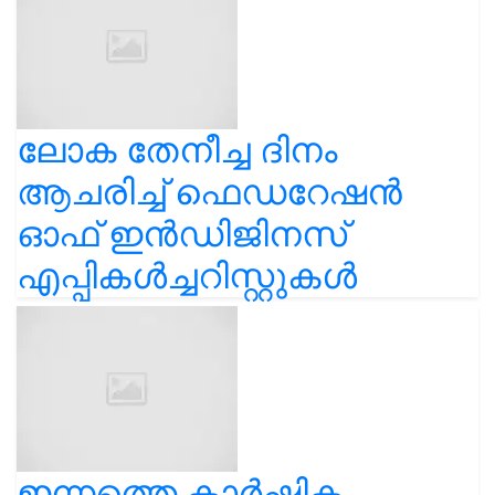
ലോക തേനീച്ച ദിനം
ആചരിച്ച് ഫെഡറേഷൻ
ഓഫ് ഇൻഡിജിനസ്
എപ്പികൾച്ചറിസ്റ്റുകൾ
ഇന്നത്തെ കാർഷിക