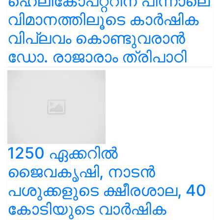
ഹെലികോപ്റ്ററിന് പിന്നാലെ
വിമാനത്തിലൂടെ കാർഷിക
വിപ്ലവം കൊണ്ടുവരാൻ
ഡോ. രാജാരാം ത്രിപാഠി
1250 ഏക്കറിൽ
ജൈവകൃഷി, നാടൻ
പശുക്കളുടെ ക്ഷീരശാല, 40
കോടിയുടെ വാർഷിക