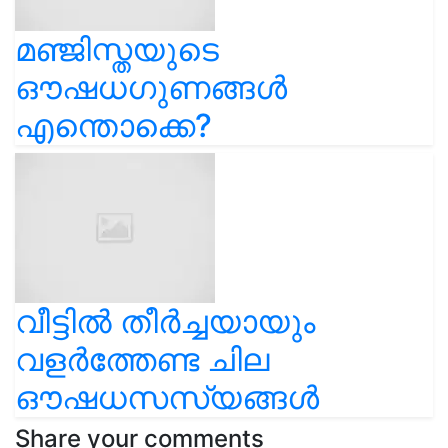
മഞ്ജിസ്തയുടെ
ഔഷധഗുണങ്ങൾ
എന്തൊക്കെ?
വീട്ടിൽ തീർച്ചയായും
വളർത്തേണ്ട ചില
ഔഷധസസ്യങ്ങൾ
Share your comments