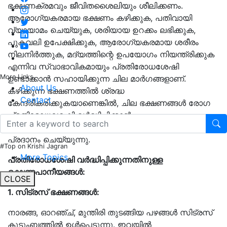
ഭക്ഷണക്രമവും ജീവിതശൈലിയും ശീലിക്കണം.
ആരോഗ്യകരമായ ഭക്ഷണം കഴിക്കുക, പതിവായി
വ്യായാമം ചെയ്യുക, ശരിയായ ഉറക്കം ലഭിക്കുക,
പുകവലി ഉപേക്ഷിക്കുക, ആരോഗ്യകരമായ ശരീരം
നിലനിർത്തുക, മദ്യത്തിന്റെ ഉപയോഗം നിയന്ത്രിക്കുക
എന്നിവ സ്വാഭാവികമായും പ്രതിരോധശേഷി
More Links
ഉണ്ടാക്കാൻ സഹായിക്കുന്ന ചില മാർഗങ്ങളാണ്.
About Us
കഴിക്കുന്ന ഭക്ഷണത്തിൽ ശ്രദ്ധ
Contact
കേന്ദ്രീകരിക്കുകയാണെങ്കിൽ, ചില ഭക്ഷണങ്ങൾ രോഗ
പ്രതിരോധശേഷി വർദ്ധിപ്പിക്കാൻ
സഹായിക്കാനാവശ്യമായ പോഷകങ്ങൾ ശരീരത്തിനു
പ്രദാനം ചെയ്യുന്നു.
#Top on Krishi Jagran
More Topics
പ്രതിരോധശേഷി വർദ്ധിപ്പിക്കുന്നതിനുള്ള
ഭക്ഷണപാനീയങ്ങൾ:
CLOSE
1. സിട്രസ് ഭക്ഷണങ്ങൾ:
നാരങ്ങ, ഓറഞ്ച്, മുന്തിരി തുടങ്ങിയ പഴങ്ങൾ സിട്രസ്
കുടുംബത്തിൽ ഉൾപ്പെടുന്നു. ഇവയിൽ