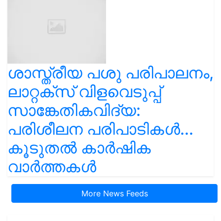
ശാസ്ത്രീയ പശു പരിപാലനം,
ലാറ്റക്സ് വിളവെടുപ്പ്
സാങ്കേതികവിദ്യ:
പരിശീലന പരിപാടികൾ...
കൂടുതൽ കാർഷിക
വാർത്തകൾ
More News Feeds