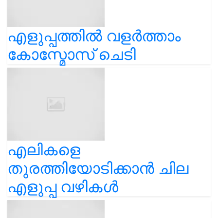
എളുപ്പത്തിൽ വളർത്താം
കോസ്മോസ് ചെടി
എലികളെ
തുരത്തിയോടിക്കാൻ ചില
എളുപ്പ വഴികൾ