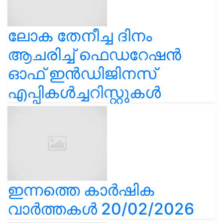
ലോക തേനീച്ച ദിനം
ആചരിച്ച് ഫെഡറേഷൻ
ഓഫ് ഇൻഡിജിനസ്
എപ്പികൾച്ചറിസ്റ്റുകൾ
ഇന്നത്തെ കാർഷിക
വാർത്തകൾ 20/02/2026