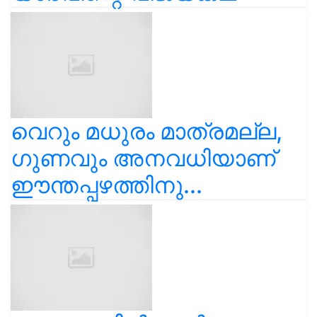
വെറും മധുരം മാത്രമല്ല,
ഗുണവും അനവധിയാണ്
ഈന്തപ്പഴത്തിനു...