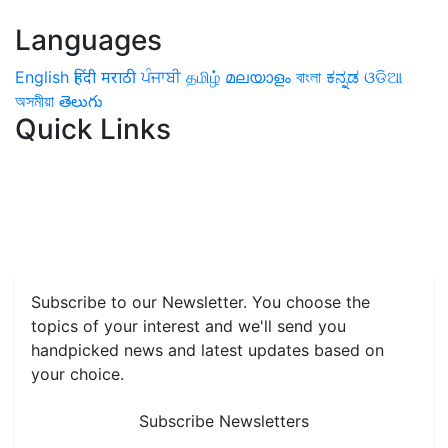
Languages
English
हिंदी
मराठी
ਪੰਜਾਬੀ
தமிழ்
മലയാളം
বাংলা
ಕನ್ನಡ
ଓଡିଆ
অসমীয়া
తెలుగు
Quick Links
Home
News
Health & Herbs
Environment and Lifestyle
Features
Livestock & Aqua
Farm Care Tips
Organic
Farming
#FTB
Vegetables
Fruits
Spices & Cash Crops
Grain & Pulses
Flowers
Taste & Travel
Food Receipes
Monthly Reminders
Subscribe to our Newsletter. You choose the
topics of your interest and we'll send you
handpicked news and latest updates based on
your choice.
Subscribe Newsletters