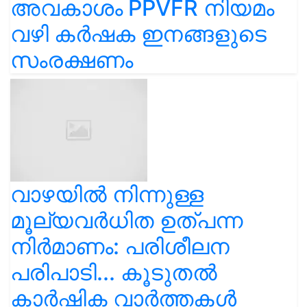
അവകാശം PPVFR നിയമം
വഴി കർഷക ഇനങ്ങളുടെ
സംരക്ഷണം
വാഴയിൽ നിന്നുള്ള
മൂല്യവർധിത ഉത്പന്ന
നിർമാണം: പരിശീലന
പരിപാടി... കൂടുതൽ
കാർഷിക വാർത്തകൾ