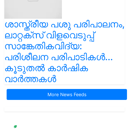
ശാസ്ത്രീയ പശു പരിപാലനം,
ലാറ്റക്സ് വിളവെടുപ്പ്
സാങ്കേതികവിദ്യ:
പരിശീലന പരിപാടികൾ...
കൂടുതൽ കാർഷിക
വാർത്തകൾ
More News Feeds