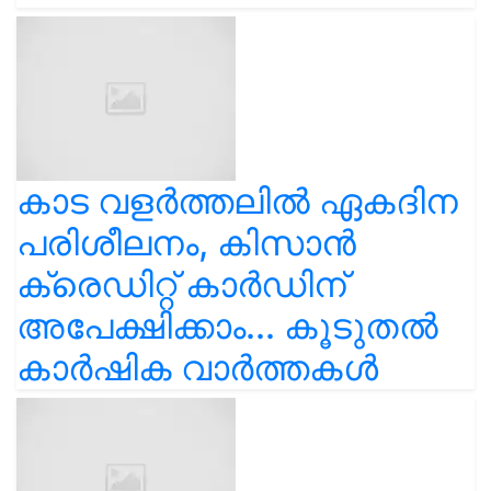
കാട വളര്‍ത്തലിൽ ഏകദിന
പരിശീലനം, കിസാൻ
ക്രെഡിറ്റ് കാർഡിന്
അപേക്ഷിക്കാം... കൂടുതൽ
കാർഷിക വാർത്തകൾ