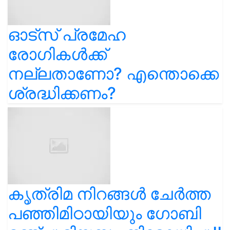
ഓട്സ് പ്രമേഹ
രോഗികൾക്ക്
നല്ലതാണോ? എന്തൊക്കെ
ശ്രദ്ധിക്കണം?
കൃത്രിമ നിറങ്ങൾ ചേർത്ത
പഞ്ഞിമിഠായിയും ഗോബി