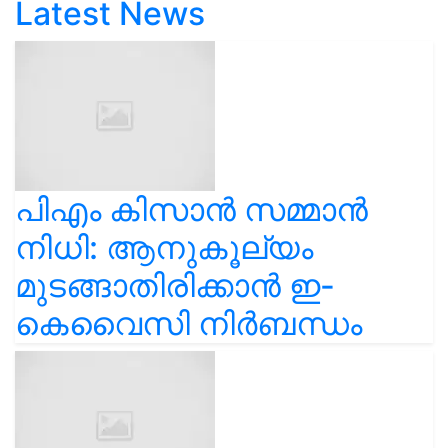
Latest News
പിഎം കിസാൻ സമ്മാൻ
നിധി: ആനുകൂല്യം
മുടങ്ങാതിരിക്കാൻ ഇ-
കെവൈസി നിർബന്ധം