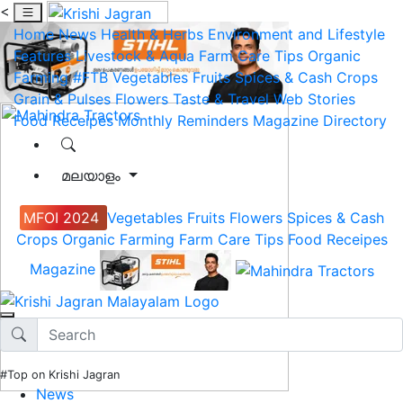
<
Home
News
Health & Herbs
Environment and Lifestyle
Features
Livestock & Aqua
Farm Care Tips
Organic
Farming
#FTB
Vegetables
Fruits
Spices & Cash Crops
Grain & Pulses
Flowers
Taste & Travel
Web Stories
Food Receipes
Monthly Reminders
Magazine
Directory
മലയാളം
MFOI 2024
Vegetables
Fruits
Flowers
Spices & Cash
Crops
Organic Farming
Farm Care Tips
Food Receipes
Magazine
#Top on Krishi Jagran
News