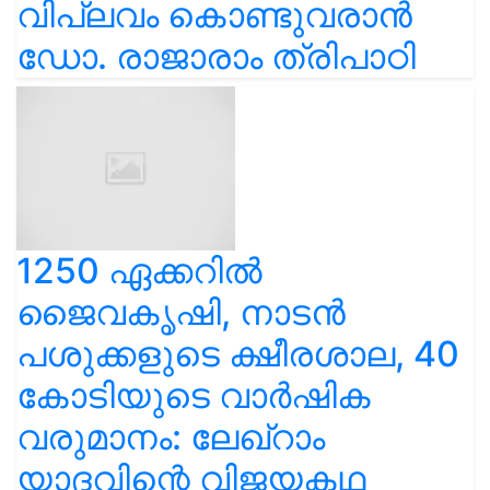
വിപ്ലവം കൊണ്ടുവരാൻ
ഡോ. രാജാരാം ത്രിപാഠി
1250 ഏക്കറിൽ
ജൈവകൃഷി, നാടൻ
പശുക്കളുടെ ക്ഷീരശാല, 40
കോടിയുടെ വാർഷിക
വരുമാനം: ലേഖ്‌റാം
യാദവിന്റെ വിജയകഥ