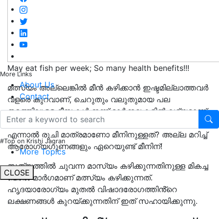
May eat fish per week; So many health benefits!!!
More Links
About Us
മത്സ്യം അല്ലെങ്കിൽ മീൻ കഴിക്കാൻ ഇഷ്ടമില്ലാത്തവർ
Contact
വളരെ കുറവാണ്, ചെറുതും വലുതുമായ പല
തരത്തിലുള്ള മീനുകൾ ഇന്ന് മാർക്കറ്റുകളിൽ ലഭ്യമാണ്.
ഇത് വറുത്തും കറിയാക്കിയും നമ്മൾ കഴിക്കുന്നു.
എന്നാൽ രുചി മാത്രമാണോ മീനിനുള്ളത്? അല്ല മറിച്ച്
#Top on Krishi Jagran
ആരോഗ്യഗുണങ്ങളും ഏറെയുണ്ട് മീനിന്!
More Topics
സത്യത്തിൽ ചുവന്ന മാസ്യം കഴിക്കുന്നതിനുള്ള മികച്ച
CLOSE
ബദൽ മാർഗമാണ് മത്സ്യം കഴിക്കുന്നത്.
ഹൃദയാരോഗ്യം മുതൽ വിഷാദരോഗത്തിൻ്റെ
ലക്ഷണങ്ങൾ കുറയ്ക്കുന്നതിന് ഇത് സഹായിക്കുന്നു.