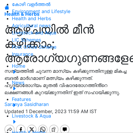
കോഴി വളർത്തൽ
Environment and Lifestyle
Health & Herbs
Health and Herbs
ആഴ്ചയിൽ മീൻ
Agricultural news
Livestock and Aqua
കഴിക്കാം;
LIC Schemes
Post Office Scheme
ആരോഗ്യഗുണങ്ങളേറെ
Insurance
Home
സത്യത്തിൽ ചുവന്ന മാസ്യം കഴിക്കുന്നതിനുള്ള മികച്ച
ബദൽ മാർഗമാണ് മത്സ്യം കഴിക്കുന്നത്.
News
ഹൃദയാരോഗ്യം മുതൽ വിഷാദരോഗത്തിൻ്റെ
ലക്ഷണങ്ങൾ കുറയ്ക്കുന്നതിന് ഇത് സഹായിക്കുന്നു.
Features
Saranya Sasidharan
Updated 1 December, 2023 11:59 AM IST
Livestock & Aqua
Health & Herbs