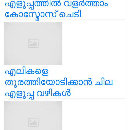
എളുപ്പത്തിൽ വളർത്താം
കോസ്മോസ് ചെടി
എലികളെ
തുരത്തിയോടിക്കാൻ ചില
എളുപ്പ വഴികൾ