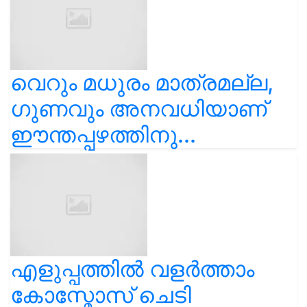
വെറും മധുരം മാത്രമല്ല,
ഗുണവും അനവധിയാണ്
ഈന്തപ്പഴത്തിനു...
എളുപ്പത്തിൽ വളർത്താം
കോസ്മോസ് ചെടി