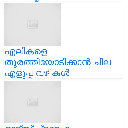
എലികളെ
തുരത്തിയോടിക്കാൻ ചില
എളുപ്പ വഴികൾ