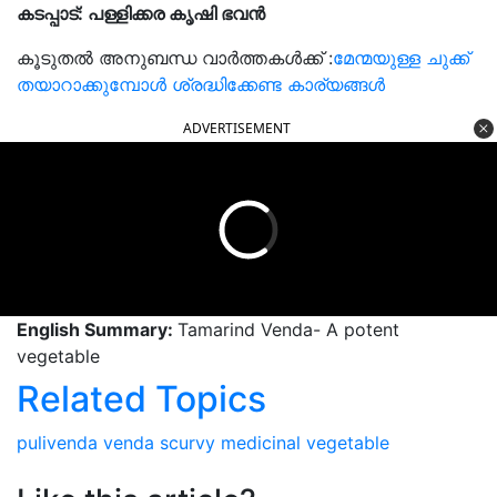
കടപ്പാട്: പള്ളിക്കര കൃഷി ഭവൻ
കൂടുതൽ അനുബന്ധ വാർത്തകൾക്ക് :
മേന്മയുള്ള ചുക്ക്
തയാറാക്കുമ്പോൾ ശ്രദ്ധിക്കേണ്ട കാര്യങ്ങൾ
ADVERTISEMENT
English Summary:
Tamarind Venda- A potent
vegetable
Related Topics
pulivenda
venda
scurvy
medicinal
vegetable