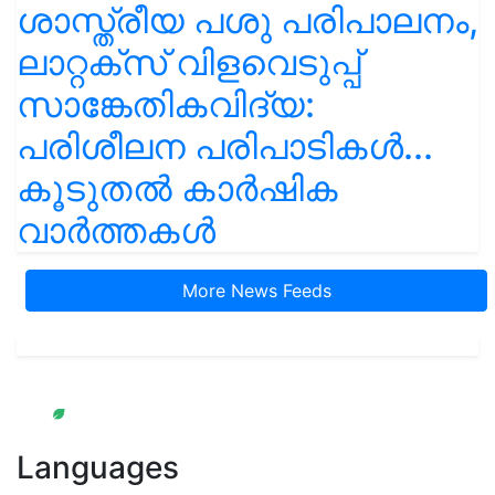
ശാസ്ത്രീയ പശു പരിപാലനം,
ലാറ്റക്സ് വിളവെടുപ്പ്
സാങ്കേതികവിദ്യ:
പരിശീലന പരിപാടികൾ...
കൂടുതൽ കാർഷിക
വാർത്തകൾ
More News Feeds
Languages