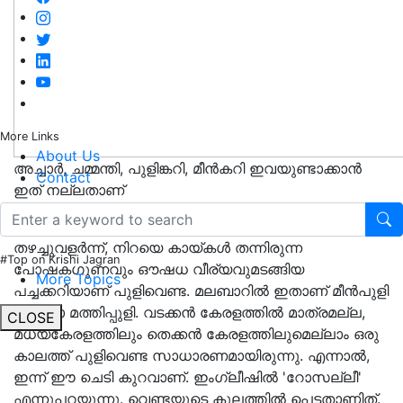
More Links
About Us
അച്ചാര്‍, ചമ്മന്തി, പുളിങ്കറി, മീന്‍കറി ഇവയുണ്ടാക്കാന്‍
Contact
ഇത് നല്ലതാണ്
ഒരുകാലത്തു നമ്മുടെ എല്ലാ വീട്ടുപറമ്പിലും
തഴച്ചുവളര്‍ന്ന്, നിറയെ കായ്കള്‍ തന്നിരുന്ന
#Top on Krishi Jagran
പോഷകഗുണവും ഔഷധ വീര്യവുമടങ്ങിയ
More Topics
പച്ചക്കറിയാണ് പുളിവെണ്ട. മലബാറില്‍ ഇതാണ് മീന്‍പുളി
അഥവാ മത്തിപ്പുളി. വടക്കന്‍ കേരളത്തില്‍ മാത്രമല്ല,
CLOSE
മധ്യകേരളത്തിലും തെക്കന്‍ കേരളത്തിലുമെല്ലാം ഒരു
കാലത്ത് പുളിവെണ്ട സാധാരണമായിരുന്നു. എന്നാല്‍,
ഇന്ന് ഈ ചെടി കുറവാണ്. ഇംഗ്ലീഷില്‍ 'റോസല്ലീ'
എന്നുപറയുന്നു. വെണ്ടയുടെ കുലത്തില്‍ പെട്ടതാണിത്.