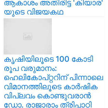
ആകാശം അതിരിട്ട 'കിയാര'
യുടെ വിജയകഥ
കൃഷിയിലൂടെ 100 കോടി
രൂപ വരുമാനം:
ഹെലികോപ്റ്ററിന് പിന്നാലെ
വിമാനത്തിലൂടെ കാർഷിക
വിപ്ലവം കൊണ്ടുവരാൻ
ഡോ. രാജാരാം ത്രിപാഠി