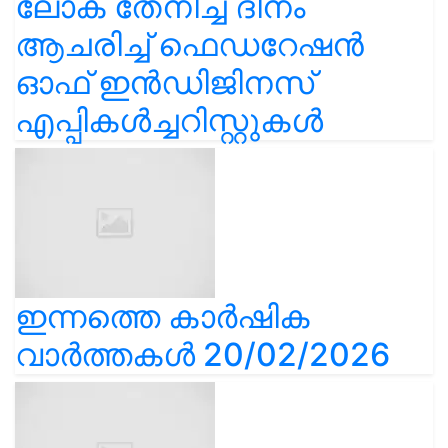
ലോക തേനീച്ച ദിനം
ആചരിച്ച് ഫെഡറേഷൻ
ഓഫ് ഇൻഡിജിനസ്
എപ്പികൾച്ചറിസ്റ്റുകൾ
ഇന്നത്തെ കാർഷിക
വാർത്തകൾ 20/02/2026