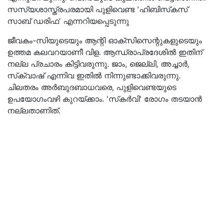
സസ്യശാസ്ത്രപരമായി പുളിവെണ്ട 'ഹിബിസ്‌കസ്
സാബ് ഡരിഫ' എന്നറിയപ്പെടുന്നു
ജീവകം-സിയുടെയും ആന്റി ഓക്‌സിസെന്റുകളുടെയും
ഉത്തമ കലവറയാണീ വിള. ആന്ധ്രാപ്രദേശില്‍ ഇതിന്
നല്ല പ്രചാരം കിട്ടിവരുന്നു. ജാം, ജെല്ലി, അച്ചാര്‍,
സ്‌ക്വാഷ് എന്നിവ ഇതില്‍ നിന്നുണ്ടാക്കിവരുന്നു.
ചിലതരം അര്‍ബുദബാധവരെ, പുളിവെണ്ടയുടെ
ഉപയോഗംവഴി കുറയ്ക്കാം. 'സ്‌കര്‍വി' രോഗം തടയാന്‍
നല്ലതാണിത്.