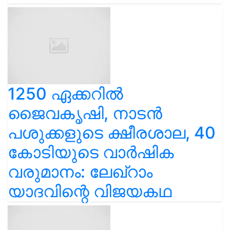
1250 ഏക്കറിൽ
ജൈവകൃഷി, നാടൻ
പശുക്കളുടെ ക്ഷീരശാല, 40
കോടിയുടെ വാർഷിക
വരുമാനം: ലേഖ്‌റാം
യാദവിന്റെ വിജയകഥ