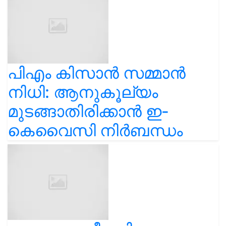
പിഎം കിസാൻ സമ്മാൻ
നിധി: ആനുകൂല്യം
മുടങ്ങാതിരിക്കാൻ ഇ-
കെവൈസി നിർബന്ധം