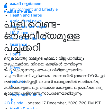
കോഴി വളർത്തൽ
Environment and Lifestyle
Health & Herbs
Health and Herbs
പുളി വെണ്ട-
Agricultural news
Livestock and Aqua
ഔഷവീര്യമുള്ള
LIC Schemes
Post Office Scheme
പച്ചക്കറി
Insurance
Home
ഒരുകാലത്തു നമ്മുടെ എല്ലാ വീട്ടുപറമ്പിലും
തഴച്ചുവളര്‍ന്ന്, നിറയെ കായ്കള്‍ തന്നിരുന്ന
News
പോഷകഗുണവും ഔഷധ വീര്യവുമടങ്ങിയ
പച്ചക്കറിയാണ് പുളിവെണ്ട. മലബാറില്‍ ഇതാണ് മീന്‍പുളി
Features
അഥവാ മത്തിപ്പുളി. വടക്കന്‍ കേരളത്തില്‍ മാത്രമല്ല,
മധ്യകേരളത്തിലും തെക്കന്‍ കേരളത്തിലുമെല്ലാം ഒരു
കാലത്ത് പുളിവെണ്ട സാധാരണമായിരുന്നു.
Livestock & Aqua
K B Bainda
Updated 17 December, 2020 7:20 PM IST
Health & Herbs