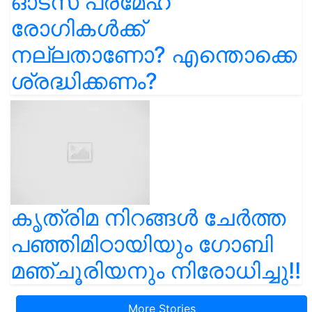
ഓട്സ് പ്രമേഹ
രോഗികൾക്ക്
നല്ലതാണോ? എന്തൊക്കെ
ശ്രദ്ധിക്കണം?
കൃത്രിമ നിറങ്ങൾ ചേർത്ത
പഞ്ഞിമിഠായിയും ഗോബി
മഞ്ചൂരിയനും നിരോധിച്ചു!!
More Stories