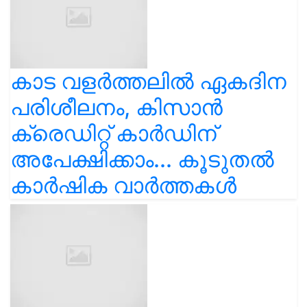
കാട വളര്‍ത്തലിൽ ഏകദിന
പരിശീലനം, കിസാൻ
ക്രെഡിറ്റ് കാർഡിന്
അപേക്ഷിക്കാം... കൂടുതൽ
കാർഷിക വാർത്തകൾ