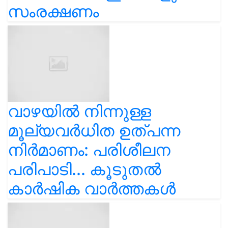
സംരക്ഷണം
വാഴയിൽ നിന്നുള്ള
മൂല്യവർധിത ഉത്പന്ന
നിർമാണം: പരിശീലന
പരിപാടി... കൂടുതൽ
കാർഷിക വാർത്തകൾ