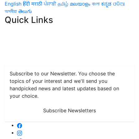
English
हिंदी
मराठी
ਪੰਜਾਬੀ
தமிழ்
മലയാളം
বাংলা
ಕನ್ನಡ
ଓଡିଆ
অসমীয়া
తెలుగు
Quick Links
Home
News
Health & Herbs
Environment and Lifestyle
Features
Livestock & Aqua
Farm Care Tips
Organic
Farming
#FTB
Vegetables
Fruits
Spices & Cash Crops
Grain & Pulses
Flowers
Taste & Travel
Food Receipes
Monthly Reminders
Subscribe to our Newsletter. You choose the
topics of your interest and we'll send you
handpicked news and latest updates based on
your choice.
Subscribe Newsletters