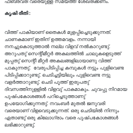
ഫിബ്രവരി വരെയുള്ള സമയത്ത് ശേഖരിക്കണം.
കൃഷി രീതി :
വിത്ത് പാകിയാണ് തൈകൾ മുളപ്പിച്ചെടുക്കുന്നത്.
ചാണകമാണ് ഇതിന് ഉത്തമവളം. നന്നായി
നനച്ചുകൊടുത്താൽ നല്ല വിളവ് നൽകാറുണ്ടു്.
അറുപതു് സെന്റീമീറ്റർ അകലത്തിൽ ചാലുകളെടുത്ത്
മുപ്പതു് സെന്റീ മീറ്റർ അകലങ്ങളിലായാണു വിത്ത്
പാകുന്നതു്. വേരുപിടിപ്പിച്ച കമ്പുകൾ നട്ടും പുളിവെണ്ട
പിടിപ്പിക്കാറുണ്ടു്. ചെടിച്ചട്ടിയിലും പുളിവെണ്ട നട്ടു
വളർത്താറുണ്ടു്. ചെടി പൂത്ത് ഇരുപതു്
ദിവസത്തിനുളളിൽ വിളവു് പാകമാകും. ചുവപ്പു നിറമായ
പുഷ്പകോശങ്ങൾ പറിച്ചെടുത്താണു്
ഉപയോഗിക്കുന്നതു്. നവംബർ മുതൽ ജനുവരി
വരെയാണ് വിളവെടുക്കുന്നത്. ഒരു ചെടിയിൽ നിന്നും
ഏതാണ്ടു് ഒരു കിലോഗ്രാം വരെ പുഷ്പകോശങ്ങൾ
ലഭിക്കാറുണ്ടു്.