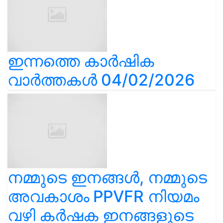
ഇന്നത്തെ കാർഷിക
വാർത്തകൾ 04/02/2026
നമ്മുടെ ഇനങ്ങൾ, നമ്മുടെ
അവകാശം PPVFR നിയമം
വഴി കർഷക ഇനങ്ങളുടെ