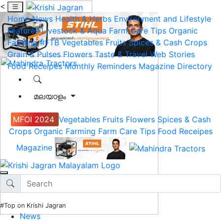
<
Home
News
Health & Herbs
Environment and Lifestyle
Features
Livestock & Aqua
Farm Care Tips
Organic
Farming
#FTB
Vegetables
Fruits
Spices & Cash Crops
Grain & Pulses
Flowers
Taste & Travel
Web Stories
Food Receipes
Monthly Reminders
Magazine
Directory
മലയാളം
MFOI 2024
Vegetables
Fruits
Flowers
Spices & Cash
Crops
Organic Farming
Farm Care Tips
Food Receipes
Magazine
#Top on Krishi Jagran
News