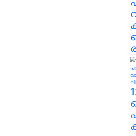
പ
വ
ര
1
പ
ക