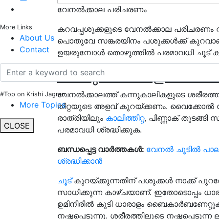
വേനൽക്കാല പരിചരണം
More Links
കറവപ്പശുക്കളുടെ വേനൽക്കാല പരിചരണം വളര
About Us
പൊതുവേ സങ്കരയിനം പശുക്കൾക്ക് കുറവാ
Contact
ഉയരുമ്പോൾ തൊഴുത്തിൽ പരമാവധി ചൂട് കു
കന്നുകാലികളിലെ വ
വേനൽക്കാലത്ത് കന്നുകാലികളുടെ ശരീരത്ത
#Top on Krishi Jagran
More Topics
തീറ്റയുടെ അളവ് കുറയ്ക്കണം. വൈക്കോൽ
രാത്രിയിലും
കാലിത്തീറ്റ
, പിണ്ണാക് തുടങ്
CLOSE
പരമാവധി ശ്രദ്ധിക്കുക.
ബന്ധപ്പെട്ട വാർത്തകൾ:
വേനൽ ചൂടില്‍ പാലു
ശ്രദ്ധിക്കാന്‍
ചൂട്
കുറയ്ക്കുന്നതിന് പശുക്കൾ നാക്ക് പുറത
സാധിക്കുന്ന കാഴ്ചയാണ്. ഇതോടൊപ്പം ധാരാ
ഉമിനീരിൽ കൂടി ധാരാളം ബൈകാർബണേറ്റുക
നഷ്ടപ്പെടുന്നു. ശരീരത്തിലൂടെ നഷ്ടപ്പെ