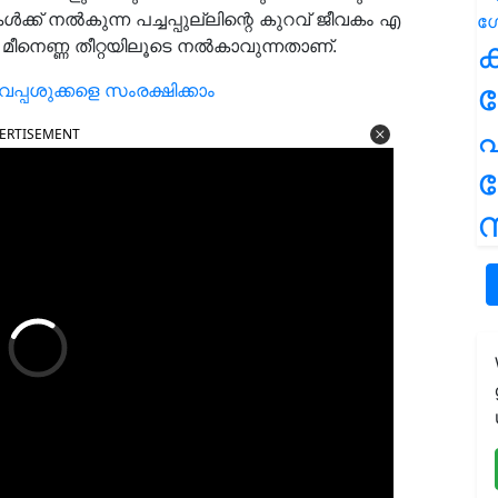
ൾക്ക് നൽകുന്ന പച്ചപ്പുല്ലിന്റെ കുറവ് ജീവകം എ
ക
ൻ മീനെണ്ണ തീറ്റയിലൂടെ നൽകാവുന്നതാണ്.
വപ്പശുക്കളെ സംരക്ഷിക്കാം
പ
ERTISEMENT
ന