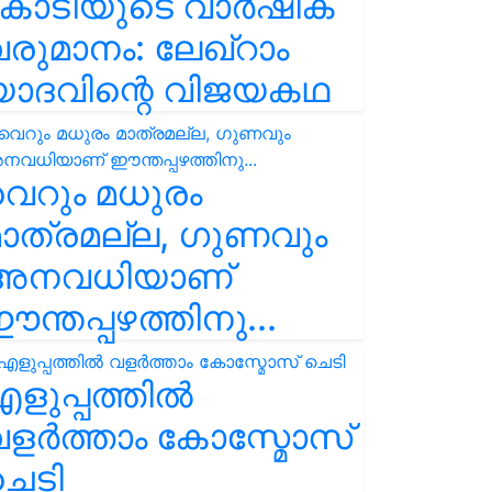
കോടിയുടെ വാർഷിക
രുമാനം: ലേഖ്‌റാം
യാദവിന്റെ വിജയകഥ
െറും മധുരം
ാത്രമല്ല, ഗുണവും
അനവധിയാണ്
ന്തപ്പഴത്തിനു...
ളുപ്പത്തിൽ
ളർത്താം കോസ്മോസ്
ചെടി