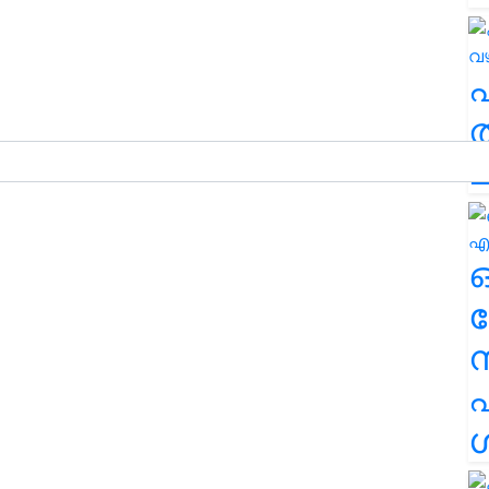
ത
ച
ര
എ
ശ