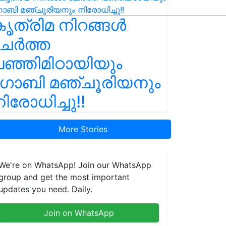
ൃത്രിമ നിറങ്ങൾ
ചേർത്ത
ഞ്ഞിമിഠായിയും
ഗോബി മഞ്ചൂരിയനും
ിരോധിച്ചു!!
More Stories
We're on WhatsApp! Join our WhatsApp
group and get the most important
updates you need. Daily.
Join on WhatsApp