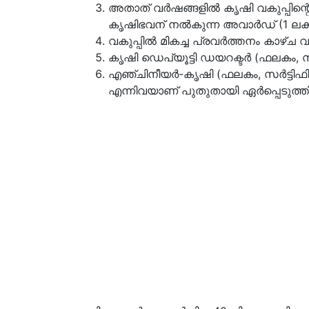
അതാത് വർഷങ്ങളിൽ കൃഷി വകുപ്പിന്റെ
കൃഷിഭവന് നൽകുന്ന അവാർഡ് (1 ലക്ഷം 
വകുപ്പിൽ മികച്ച പ്രവർത്തനം കാഴ്ച വച
കൃഷി ഡെപ്യൂട്ടി ഡയറക്ടർ (ഫലകം, സർട്
എഞ്ചിനീയർ-കൃഷി (ഫലകം, സർട്ടിഫിക്ക
എന്നിവയാണ് പുതുതായി ഏർപ്പെടു