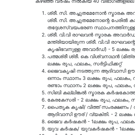
കഴിഞ്ഞ വർഷം നൽകിയ 40 വിഭാഗങ്ങളിലെ 
ശ്രീ. സി. അച്ചുതമേനോന്‍ സ്മാരക അവാ
ശ്രീ. സി. അച്ചുതമേനോന്റെ പേരില്‍ ക
തദ്ദേശസ്വയംഭരണ സ്ഥാപനത്തിനുള്ള അവാ
ശ്രീ. വി.വി രാഘവന്‍ സ്മാരക അവാര്‍ഡ്‌ 
മന്ത്രിയായിരുന്ന ശ്രീ. വി.വി രാഘവന്റെ
കൃഷിഭവനുള്ള അവാര്‍ഡ്‌) - 5 ലക്ഷം രൂപ,
പത്മശ്രീ ശ്രീ. കെ വിശ്വനാഥന്‍ (മിത്ര
ലക്ഷം രൂപ, ഫലകം, സര്‍ട്ടിഫിക്കറ്റ്‌
ജൈവകൃഷി നടത്തുന്ന ആദിവാസി ഊര്‌ / 
ഒന്നാം സ്ഥാനം 3 ലക്ഷം രൂപ, ഫലകം, സർട
രണ്ടാം സ്ഥാനം 2 ലക്ഷം രൂപ, ഫലകം, സർട
സിബി കല്ലിങ്കൽ സ്മാരക കര്‍ഷകോത്തമ അവ
കേരകേസരി - 2 ലക്ഷം രൂപ, ഫലകം, സര്‍ട്ട
പൈതൃക കൃഷി/ വിത്ത്‌ സംരക്ഷണം / 
ആദിവാസി ഊര്‌ / വ്യക്തി. - 2 ലക്ഷം രൂപ
ജൈവ കര്‍ഷകന്‍ - 1ലക്ഷം രൂപ, ഫലകം, സര്
യുവ കര്‍ഷക/ യുവകര്‍ഷകന്‍ - 1ലക്ഷം രൂപ