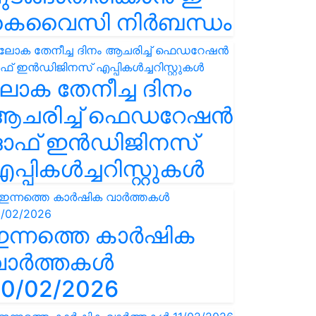
കെവൈസി നിർബന്ധം
ോക തേനീച്ച ദിനം
ആചരിച്ച് ഫെഡറേഷൻ
ഓഫ് ഇൻഡിജിനസ്
പ്പികൾച്ചറിസ്റ്റുകൾ
ഇന്നത്തെ കാർഷിക
വാർത്തകൾ
0/02/2026