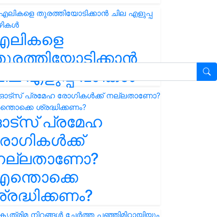
എലികളെ
ുരത്തിയോടിക്കാൻ
ില എളുപ്പ വഴികൾ
ഓട്സ് പ്രമേഹ
ോഗികൾക്ക്
നല്ലതാണോ?
ന്തൊക്കെ
്രദ്ധിക്കണം?