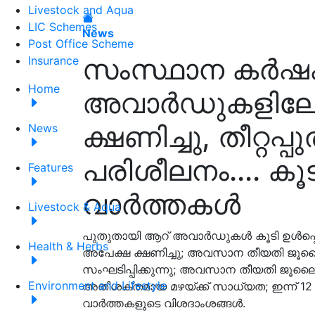
Livestock and Aqua
LIC Schemes
News
Post Office Scheme
സംസ്ഥാന കർഷ
Insurance
Home
അവാർഡുകളിലേക
ക്ഷണിച്ചു, തീറ്റപ്
News
പരിശീലനം.... 
Features
വാർത്തകൾ
Livestock & Aqua
പുതുതായി ആറ് അവാർഡുകൾ കൂടി ഉൾപ്പെ
Health & Herbs
അപേക്ഷ ക്ഷണിച്ചു; അവസാന തീയതി ജൂലൈ 23
സംഘടിപ്പിക്കുന്നു; അവസാന തീയതി ജൂലൈ
Environment and Lifestyle
അതിശക്തമായ മഴയ്ക്ക് സാധ്യത; ഇന്ന് 12
വാർത്തകളുടെ വിശദാംശങ്ങൾ.