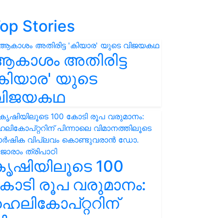
op Stories
ആകാശം അതിരിട്ട
കിയാര' യുടെ
വിജയകഥ
കൃഷിയിലൂടെ 100
ോടി രൂപ വരുമാനം:
െലികോപ്റ്ററിന്