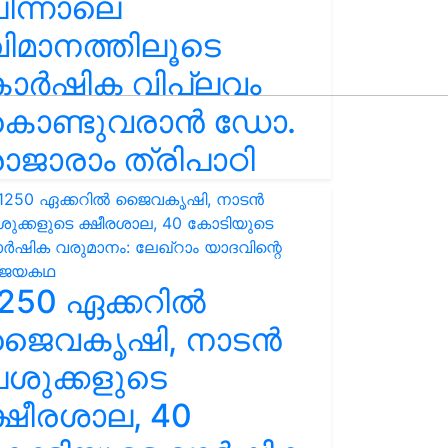
ിന്നാലെ
ിമാനത്തിലൂടെ
കാർഷിക വിപ്ലവം
കൊണ്ടുവരാൻ ഡോ.
ാജാരാം ത്രിപാഠി
250 ഏക്കറിൽ
ജൈവകൃഷി, നാടൻ
ശുക്കളുടെ
്ഷീരശാല, 40