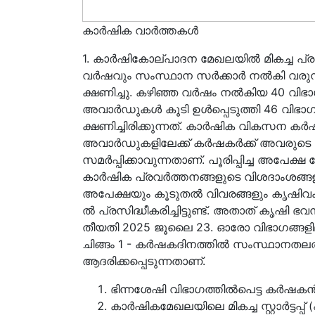
കാർഷിക വാർത്തകൾ
1. കാർഷികോല്പാദന മേഖലയിൽ മികച്ച പ്ര
വർഷവും സംസ്ഥാന സർക്കാർ നൽകി വരു
ക്ഷണിച്ചു. കഴിഞ്ഞ വർഷം നൽകിയ 40 വി
അവാർഡുകൾ കൂടി ഉൾപ്പെടുത്തി 46 വിഭാഗ
ക്ഷണിച്ചിരിക്കുന്നത്. കാർഷിക വികസന കർ
അവാർഡുകളിലേക്ക് കർഷകർക്ക് അവരുട
സമർപ്പിക്കാവുന്നതാണ്. പൂരിപ്പിച്ച അപേക്
കാർഷിക പ്രവർത്തനങ്ങളുടെ വിശദാംശങ്ങള
അപേക്ഷയും കൂടുതൽ വിവരങ്ങളും കൃഷിവക
ൽ പ്രസിദ്ധീകരിച്ചിട്ടുണ്ട്. അതാത് കൃ
തീയതി 2025 ജൂലൈ 23. ഓരോ വിഭാഗങ്ങളി
ചിങ്ങം 1 - കർഷകദിനത്തിൽ സംസ്ഥാനതലത്
ആദരിക്കപ്പെടുന്നതാണ്.
ഭിന്നശേഷി വിഭാഗത്തിൽപെട്ട കർഷകൻ/
കാർഷികമേഖലയിലെ മികച്ച സ്റ്റാർട്ടപ്പ് (