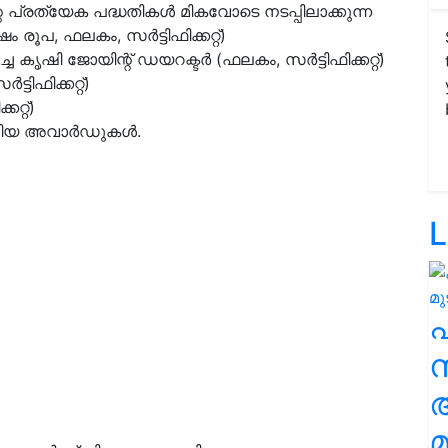
 പ്രത്യേക പദ്ധതികൾ മികവോടെ നടപ്പിലാക്കുന്ന
രൂപ, ഫലകം, സർട്ടിഫിക്കറ്റ്)
്ച കൃഷി ജോയിന്റ് ഡയറക്ടർ (ഫലകം, സർട്ടിഫിക്കറ്റ്)
ടിഫിക്കറ്റ്)
റ്റ്)
ത്തിയ അവാർഡുകൾ.
L
സ
മ