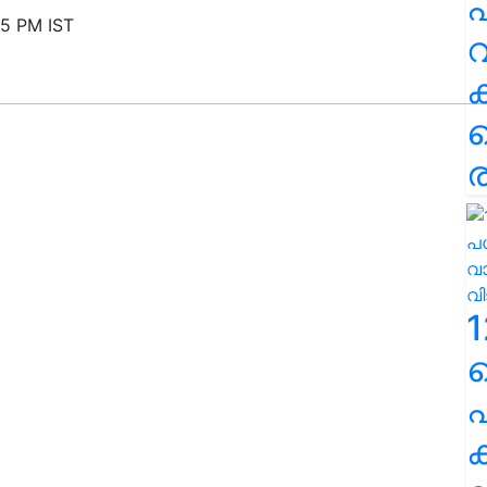
പ
25 PM IST
വ
ര
1
പ
ക