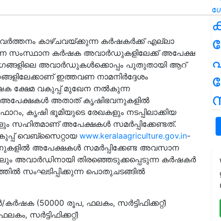
ക
വർത്തനം കാഴ്ചവയ്ക്കുന്ന കർഷകർക്ക് എല്ലാ
ന്ന സംസ്ഥാന കർഷക അവാർഡുകളിലേക്ക് അപേക്ഷ
പ
ഭാഗങ്ങളിലെ അവാർഡുകൾക്കൊപ്പം പുതുതായി ആറ്
ങ്ങളിലേക്കാണ് ഇത്തവണ നാമനിർദ്ദേശം
ഷക ക്ഷേമ വകുപ്പ് മുഖേന നൽകുന്ന
ന
െ അപേക്ഷകൾ അതാത് കൃഷിഭവനുകളിൽ
ഷ ഫോറം, കൃഷി ഭൂമിയുടെ രേഖകളും നടപ്പിലാക്കിയ
ും സഹിതമാണ് അപേക്ഷകൾ സമർപ്പിക്കേണ്ടത്.
ുപ്പ് വെബ്സൈറ്റായ
www.keralaagriculture.gov.in
-
ഷി ഭവനുകളിൽ അപേക്ഷകൾ സമർപ്പിക്കേണ്ട അവസാന
ലും അവാർഡിനായി തിരഞ്ഞെടുക്കപ്പെടുന്ന കർഷകർ
തിൽ സംഘടിപ്പിക്കുന്ന പൊതുചടങ്ങിൽ
കർഷക (50000 രൂപ, ഫലകം, സർട്ടിഫിക്കറ്റ്)
ഫലകം, സർട്ടിഫിക്കറ്റ്)