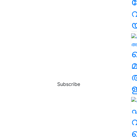
വ
വ
മ
Subscribe
ഈ
എ
വ