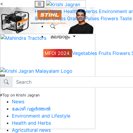
<
Home
News
Health & Herbs
Environment an
& Cash Crops
Grain & Pulses
Flowers
Taste
മലയാളം
MFOI 2024
Vegetables
Fruits
Flowers
#Top on Krishi Jagran
News
കോഴി വളർത്തൽ
Environment and Lifestyle
Health and Herbs
Agricultural news