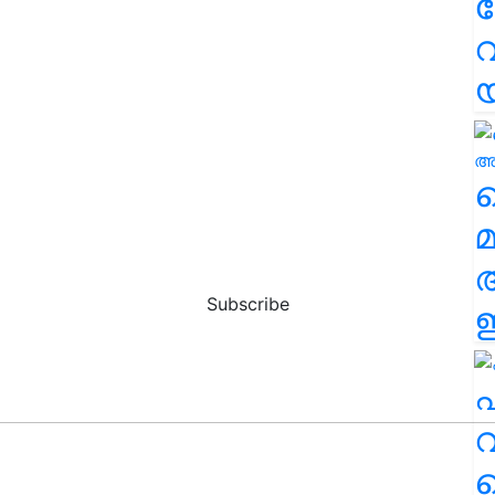
വ
വ
മ
Subscribe
ഈ
എ
വ