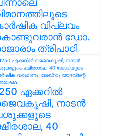
ിന്നാലെ
ിമാനത്തിലൂടെ
കാർഷിക വിപ്ലവം
കൊണ്ടുവരാൻ ഡോ.
ാജാരാം ത്രിപാഠി
250 ഏക്കറിൽ
ജൈവകൃഷി, നാടൻ
ശുക്കളുടെ
്ഷീരശാല, 40