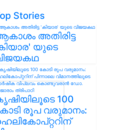
op Stories
ആകാശം അതിരിട്ട
കിയാര' യുടെ
വിജയകഥ
കൃഷിയിലൂടെ 100
ോടി രൂപ വരുമാനം:
െലികോപ്റ്ററിന്