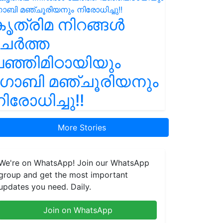
ൃത്രിമ നിറങ്ങൾ
ചേർത്ത
ഞ്ഞിമിഠായിയും
ഗോബി മഞ്ചൂരിയനും
ിരോധിച്ചു!!
More Stories
We're on WhatsApp! Join our WhatsApp
group and get the most important
updates you need. Daily.
Join on WhatsApp