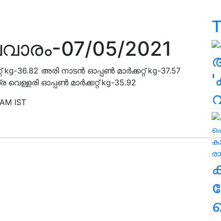
T
വാരം-07/05/2021
റ് kg-36.82 അരി നാടൻ ഓപ്പൺ മാർക്കറ്റ് kg-37.57
'
ര വെള്ളരി ഓപ്പൺ മാർക്കറ്റ് kg-35.92
 AM IST
ക
ഹ