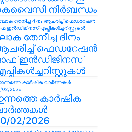
കെവൈസി നിർബന്ധം
ോക തേനീച്ച ദിനം
ആചരിച്ച് ഫെഡറേഷൻ
ഓഫ് ഇൻഡിജിനസ്
പ്പികൾച്ചറിസ്റ്റുകൾ
ഇന്നത്തെ കാർഷിക
വാർത്തകൾ
0/02/2026