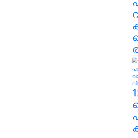
പ
വ
ര
1
പ
ക