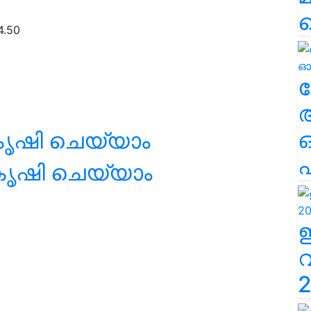
4.50
ല
കൃഷി ചെയ്യാം
എ
 കൃഷി ചെയ്യാം
2