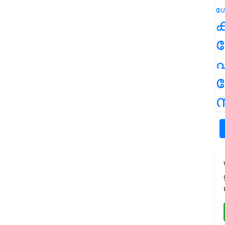
ക
പ
ന