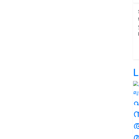
L
സ
മ