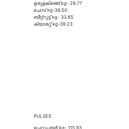
ഉരുളകിഴങ്ങ് kg- 29.77
ചേമ്പ് kg-39.50
ബീറ്റ്റൂട്ട് kg- 33.85
ക്യാരറ്റ് kg-39.23
PULSES
ചെറുപയർ kg- 115.93