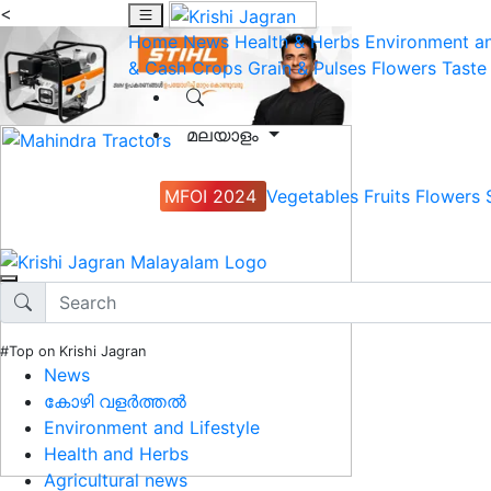
<
Home
News
Health & Herbs
Environment an
& Cash Crops
Grain & Pulses
Flowers
Taste
മലയാളം
MFOI 2024
Vegetables
Fruits
Flowers
#Top on Krishi Jagran
News
കോഴി വളർത്തൽ
Environment and Lifestyle
Health and Herbs
Agricultural news