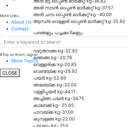
അരി മട്ട ഓപ്പൺ മാർക്കറ്റ് kg-36.82
അരി നാടൻ ഓപ്പൺ മാർക്കറ്റ് kg-37.57
അരി ചമ്പ ഓപ്പൺ മാർക്കറ്റ് kg -40.00
More Links
ആന്ധ്ര വെള്ളരി ഓപ്പൺ മാർക്കറ്റ് kg-35.92
About Us
Contact
പഴങ്ങളും പച്ചക്കറികളും
സവാള kg - 24.77
വഴുതനങ്ങ kg-32.92
#Top on Krishi Jagran
മത്തങ്ങ kg- 20.78
More Topics
വെള്ളരിക്ക kg-20.85
വെണ്ടയ്ക്ക kg-29.92
CLOSE
പയർ kg-52.69
അമരയ്ക്ക kg-33.00
വള്ളിപ്പയർ kg-44.17
അച്ചിങ്ങ പയർ kg-34.75
കാബേജ് kg- 25.65
പാവയ്ക്ക kg-31.00
കുമ്പളങ്ങ kg-22.00
പടവലം kg- 31.0