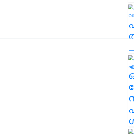
ത
ച
ര
എ
ശ