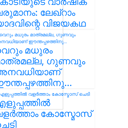
കോടിയുടെ വാർഷിക
രുമാനം: ലേഖ്‌റാം
യാദവിന്റെ വിജയകഥ
െറും മധുരം
ാത്രമല്ല, ഗുണവും
അനവധിയാണ്
ന്തപ്പഴത്തിനു...
ളുപ്പത്തിൽ
ളർത്താം കോസ്മോസ്
ചെടി