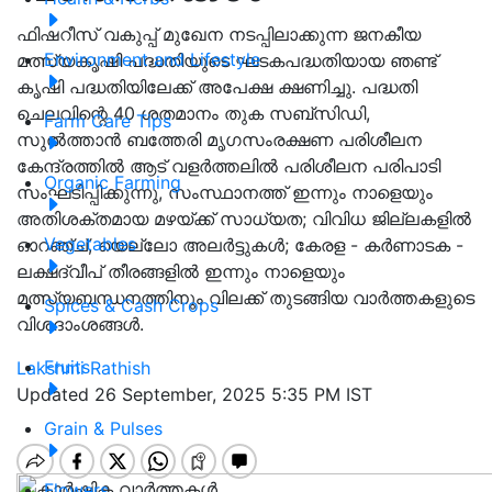
ഫിഷറീസ് വകുപ്പ് മുഖേന നടപ്പിലാക്കുന്ന ജനകീയ
Environment and Lifestyle
മത്സ്യകൃഷി പദ്ധതിയുടെ ഘടകപദ്ധതിയായ ഞണ്ട്
കൃഷി പദ്ധതിയിലേക്ക് അപേക്ഷ ക്ഷണിച്ചു. പദ്ധതി
ചെലവിന്റെ 40 ശതമാനം തുക സബ്സിഡി,
Farm Care Tips
സുൽത്താൻ ബത്തേരി മൃഗസംരക്ഷണ പരിശീലന
കേന്ദ്രത്തിൽ ആട് വളർത്തലിൽ പരിശീലന പരിപാടി
Organic Farming
സംഘടിപ്പിക്കുന്നു, സംസ്ഥാനത്ത് ഇന്നും നാളെയും
അതിശക്തമായ മഴയ്ക്ക് സാധ്യത; വിവിധ ജില്ലകളിൽ
Vegetables
ഓറഞ്ച്, യെല്ലോ അലർട്ടുകൾ; കേരള - കർണാടക -
ലക്ഷദ്വീപ് തീരങ്ങളിൽ ഇന്നും നാളെയും
മത്സ്യബന്ധനത്തിനും വിലക്ക് തുടങ്ങിയ വാർത്തകളുടെ
Spices & Cash Crops
വിശദാംശങ്ങൾ.
Fruits
Lakshmi Rathish
Updated 26 September, 2025 5:35 PM IST
Grain & Pulses
Flowers