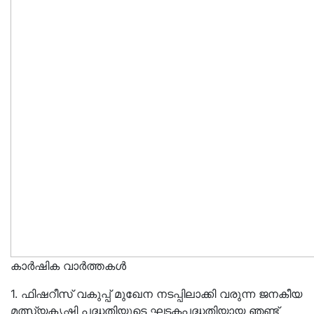
കാർഷിക വാർത്തകൾ
1. ഫിഷറീസ് വകുപ്പ് മുഖേന നടപ്പിലാക്കി വരുന്ന ജനകീയ
മത്സ്യകൃഷി പദ്ധതിയുടെ ഘടകപദ്ധതിയായ ഞണ്ട്