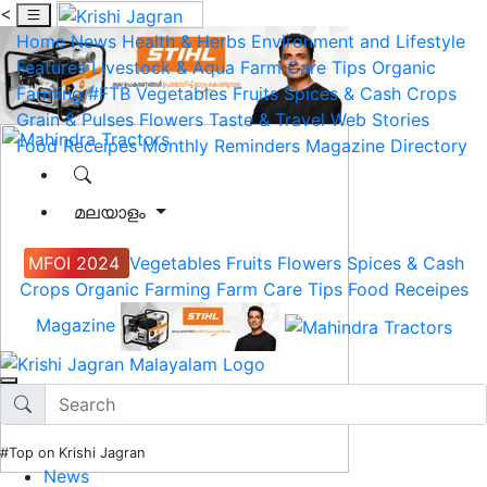
<
Home
News
Health & Herbs
Environment and Lifestyle
Features
Livestock & Aqua
Farm Care Tips
Organic
Farming
#FTB
Vegetables
Fruits
Spices & Cash Crops
Grain & Pulses
Flowers
Taste & Travel
Web Stories
Food Receipes
Monthly Reminders
Magazine
Directory
മലയാളം
MFOI 2024
Vegetables
Fruits
Flowers
Spices & Cash
Crops
Organic Farming
Farm Care Tips
Food Receipes
Magazine
#Top on Krishi Jagran
News