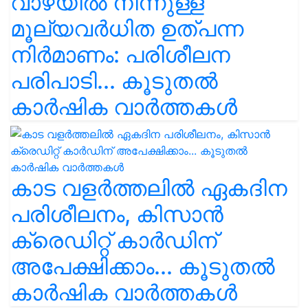
വാഴയിൽ നിന്നുള്ള
മൂല്യവർധിത ഉത്പന്ന
നിർമാണം: പരിശീലന
പരിപാടി... കൂടുതൽ
കാർഷിക വാർത്തകൾ
കാട വളര്‍ത്തലിൽ ഏകദിന
പരിശീലനം, കിസാൻ
ക്രെഡിറ്റ് കാർഡിന്
അപേക്ഷിക്കാം... കൂടുതൽ
കാർഷിക വാർത്തകൾ