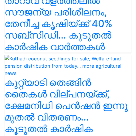
താറാവ് വളർത്തലിൽ
സൗജന്യ പരിശീലനം,
തേനീച്ച കൃഷിയ്ക്ക് 40%
സബ്സിഡി... കൂടുതൽ
കാർഷിക വാർത്തകൾ
കുറ്റ്യാടി തെങ്ങിൻ
തൈകൾ വില്പനയ്ക്ക്,
ക്ഷേമനിധി പെൻഷൻ ഇന്നു
മുതല്‍ വിതരണം...
കൂടുതൽ കാർഷിക