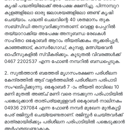
കൃഷി പദ്ധതിയിലേക്ക് അപേക്ഷ ക്ഷണിച്ചു. പിന്നാമ്പുറ
കുളങ്ങളിലോ ഓരു ജലാശയങ്ങളിലോ ഞണ്ട് കൃഷി
ചെയ്യാം. പദ്ധതി ചെലവിന്റെ 40 ശതമാനം തുക
സബ്സിഡി അനുവദിക്കുന്നതാണ്. വെള്ള പേപ്പറില്‍
തയ്യാറാക്കിയ അപേക്ഷ അനുബന്ധ രേഖകള്‍
സഹിതഠ ഒക്ടോബര്‍ ആറാം തീയതിക്കകം തൃക്കരിപ്പൂര്‍,
കാഞ്ഞങ്ങാട്, കാസര്‍ഗോഡ്, കുമ്പള, മത്സ്യഭവന്‍
ഓഫീസുകളില്‍ സ്വീകരിക്കും. കൂടുതൽ വിവരങ്ങൾക്ക്
0467 2202537 എന്ന ഫോൺ നമ്പറിൽ ബന്ധപ്പെടുക.
2. സുൽത്താൻ ബത്തേരി മൃഗസംരക്ഷണ പരിശീലന
കേന്ദ്രത്തിൽ ആട് വളർത്തലിൽ പരിശീലന പരിപാടി
സംഘടിപ്പിക്കുന്നു. ഒക്ടോബർ 7 -ാം തീയതി രാവിലെ 10
മണി മുതൽ അഞ്ച് മണി വരെ നടക്കുന്ന പരിപാടിയിൽ
പങ്കെടുക്കാൻ താത്പര്യമുള്ളവര്‍ ഒക്ടോബർ നാലിനകം
04936 297084 എന്ന ഫോൺ നമ്പർ മുഖേന മുൻകൂട്ടി
പേര് രജിസ്റ്റർ ചെയ്യേണ്ടതാണ്. രജിസ്റ്റർ ചെയ്തവർക്ക്
മാത്രമായിരിക്കും പരിശീലന പരിപാടിയിൽ പങ്കെടുക്കാൻ
അർഹതയുണ്ടാകുക.