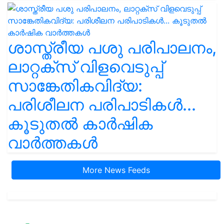
ശാസ്ത്രീയ പശു പരിപാലനം,
ലാറ്റക്സ് വിളവെടുപ്പ്
സാങ്കേതികവിദ്യ:
പരിശീലന പരിപാടികൾ...
കൂടുതൽ കാർഷിക
വാർത്തകൾ
More News Feeds