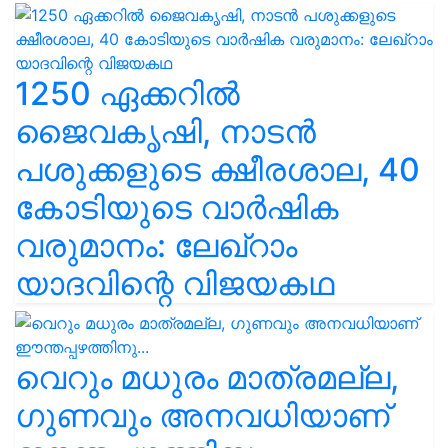
1250 ഏക്കറിൽ
ജൈവകൃഷി, നാടൻ
പശുക്കളുടെ ക്ഷീരശാല, 40
കോടിയുടെ വാർഷിക
വരുമാനം: ലേഖ്‌റാം
യാദവിന്റെ വിജയകഥ
വെറും മധുരം മാത്രമല്ല,
ഗുണവും അനവധിയാണ്