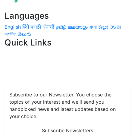
Languages
English
हिंदी
मराठी
ਪੰਜਾਬੀ
தமிழ்
മലയാളം
বাংলা
ಕನ್ನಡ
ଓଡିଆ
অসমীয়া
తెలుగు
Quick Links
Home
News
Health & Herbs
Environment and Lifestyle
Features
Livestock & Aqua
Farm Care Tips
Organic
Farming
#FTB
Vegetables
Fruits
Spices & Cash Crops
Grain & Pulses
Flowers
Taste & Travel
Food Receipes
Monthly Reminders
Subscribe to our Newsletter. You choose the
topics of your interest and we'll send you
handpicked news and latest updates based on
your choice.
Subscribe Newsletters