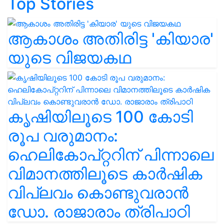
Top Stories
ആകാശം അതിരിട്ട 'കിയാര'
യുടെ വിജയകഥ
കൃഷിയിലൂടെ 100 കോടി
രൂപ വരുമാനം:
ഹെലികോപ്റ്ററിന് പിന്നാലെ
വിമാനത്തിലൂടെ കാർഷിക
വിപ്ലവം കൊണ്ടുവരാൻ
ഡോ. രാജാരാം ത്രിപാഠി