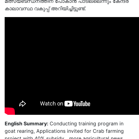
മത്സ്യബന്ധനത്തിന് പോകാൻ പാടില്ലെന്നും കേന്ദ്ര
കാലാവസ്ഥ വകുപ്പ് അറിയിച്ചിട്ടുണ്ട്.
English Summary:
Conducting training program in
goat rearing, Applications invited for Crab farming
project with 40% subsidy... more agricultural news