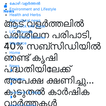
കോഴി വളർത്തൽ
Environment and Lifestyle
News
Health and Herbs
ആട് വളർത്തലിൽ
Agricultural news
Livestock and Aqua
പരിശീലന പരിപാടി,
LIC Schemes
Post Office Scheme
40% സബ്സിഡിയിൽ
Insurance
Home
ഞണ്ട് കൃഷി
പദ്ധതിയിലേക്ക്
News
അപേക്ഷ ക്ഷണിച്ചു...
Features
കൂടുതൽ കാർഷിക
Livestock & Aqua
വാർത്തകൾ
Health & Herbs