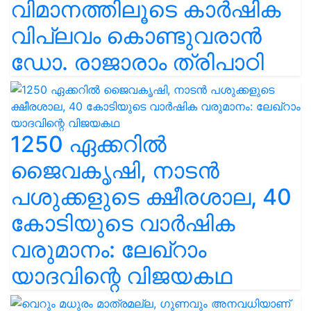
വിമാനത്തിലൂടെ കാർഷിക
വിപ്ലവം കൊണ്ടുവരാൻ
ഡോ. രാജാരാം ത്രിപാഠി
1250 ഏക്കറിൽ
ജൈവകൃഷി, നാടൻ
പശുക്കളുടെ ക്ഷീരശാല, 40
കോടിയുടെ വാർഷിക
വരുമാനം: ലേഖ്‌റാം
യാദവിന്റെ വിജയകഥ