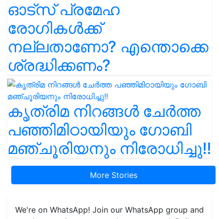
ഓട്സ് പ്രമേഹ
രോഗികൾക്ക്
നല്ലതാണോ? എന്തൊക്കെ
ശ്രദ്ധിക്കണം?
കൃത്രിമ നിറങ്ങൾ ചേർത്ത
പഞ്ഞിമിഠായിയും ഗോബി
മഞ്ചൂരിയനും നിരോധിച്ചു!!
More Stories
We're on WhatsApp! Join our WhatsApp group and