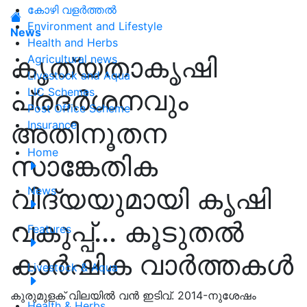
കോഴി വളർത്തൽ
Environment and Lifestyle
News
Health and Herbs
കൃത്യതാകൃഷി
Agricultural news
Livestock and Aqua
പ്രദര്‍ശനവും
LIC Schemes
Post Office Scheme
അതിനൂതന
Insurance
Home
സാങ്കേതിക
വിദ്യയുമായി കൃഷി
News
വകുപ്പ്... കൂടുതൽ
Features
കാർഷിക വാർത്തകൾ
Livestock & Aqua
കുരുമുളക് വിലയിൽ വൻ ഇടിവ്. 2014-നുശേഷം
Health & Herbs