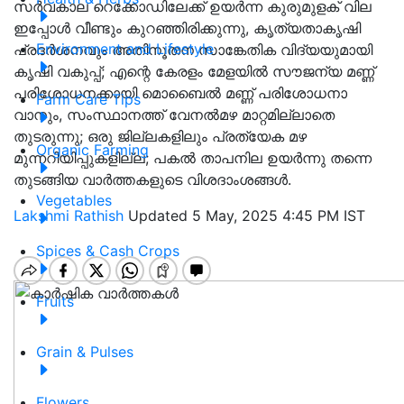
സർവകാല റെക്കോഡിലേക്ക് ഉയർന്ന കുരുമുളക് വില
ഇപ്പോൾ വീണ്ടും കുറഞ്ഞിരിക്കുന്നു, കൃത്യതാകൃഷി
Environment and Lifestyle
പ്രദര്‍ശനവും അതിനൂതന സാങ്കേതിക വിദ്യയുമായി
കൃഷി വകുപ്പ്; എന്റെ കേരളം മേളയില്‍ സൗജന്യ മണ്ണ്
പരിശോധനക്കായി മൊബൈല്‍ മണ്ണ് പരിശോധനാ
Farm Care Tips
വാനും, സംസ്ഥാനത്ത് വേനൽമഴ മാറ്റമില്ലാതെ
തുടരുന്നു; ഒരു ജില്ലകളിലും പ്രത്യേക മഴ
Organic Farming
മുന്നറിയിപ്പുകളില്ല; പകൽ താപനില ഉയർന്നു തന്നെ
തുടങ്ങിയ വാർത്തകളുടെ വിശദാംശങ്ങൾ.
Vegetables
Lakshmi Rathish
Updated 5 May, 2025 4:45 PM IST
Spices & Cash Crops
Fruits
Grain & Pulses
Flowers