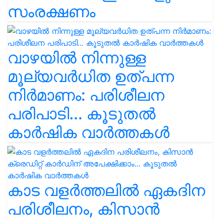
സംരക്ഷണം
വാഴയിൽ നിന്നുള്ള
മൂല്യവർധിത ഉത്പന്ന
നിർമാണം: പരിശീലന
പരിപാടി... കൂടുതൽ
കാർഷിക വാർത്തകൾ
കാട വളര്‍ത്തലിൽ ഏകദിന
പരിശീലനം, കിസാൻ