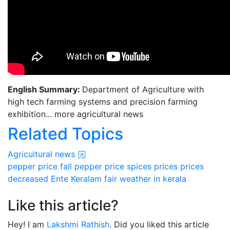
English Summary:
Department of Agriculture with
high tech farming systems and precision farming
exhibition... more agricultural news
Related Topics
Agricultural news
pepper price fall
pepper price
spices prices
prices
decreased
Ente Keralam fair
weather in kerala
Like this article?
Hey! I am
Lakshmi Rathish
. Did you liked this article