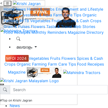
<
Home
News
Health & Herbs
Environment and Lifestyle
Features
Livestock & Aqua
Farm Care Tips
Organic
Farming
#FTB
Vegetables
Fruits
Spices & Cash Crops
Grain & Pulses
Flowers
Taste & Travel
Web Stories
Food Receipes
Monthly Reminders
Magazine
Directory
മലയാളം
MFOI 2024
Vegetables
Fruits
Flowers
Spices & Cash
Crops
Organic Farming
Farm Care Tips
Food Receipes
Magazine
#Top on Krishi Jagran
News