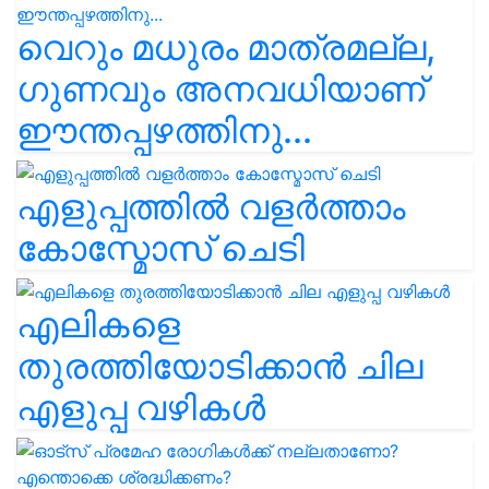
വെറും മധുരം മാത്രമല്ല,
ഗുണവും അനവധിയാണ്
ഈന്തപ്പഴത്തിനു...
എളുപ്പത്തിൽ വളർത്താം
കോസ്മോസ് ചെടി
എലികളെ
തുരത്തിയോടിക്കാൻ ചില
എളുപ്പ വഴികൾ