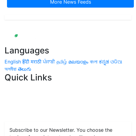
More News Feeds
Languages
English
हिंदी
मराठी
ਪੰਜਾਬੀ
தமிழ்
മലയാളം
বাংলা
ಕನ್ನಡ
ଓଡିଆ
অসমীয়া
తెలుగు
Quick Links
Home
News
Health & Herbs
Environment and Lifestyle
Features
Livestock & Aqua
Farm Care Tips
Organic
Farming
#FTB
Vegetables
Fruits
Spices & Cash Crops
Grain & Pulses
Flowers
Taste & Travel
Food Receipes
Monthly Reminders
Subscribe to our Newsletter. You choose the