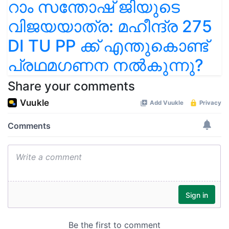
റാം സന്തോഷ് ജിയുടെ
വിജയയാത്ര: മഹീന്ദ്ര 275
DI TU PP ക്ക് എന്തുകൊണ്ട്
പ്രഥമഗണന നൽകുന്നു?
Share your comments