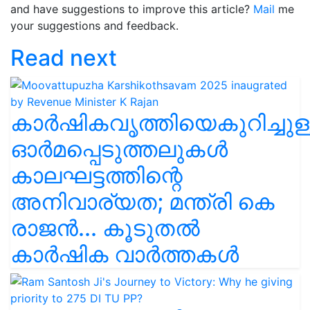
and have suggestions to improve this article?
Mail
me
your suggestions and feedback.
Read next
കാർഷികവൃത്തിയെകുറിച്ചുള
ഓർമപ്പെടുത്തലുകൾ
കാലഘട്ടത്തിന്റെ
അനിവാര്യത; മന്ത്രി കെ
രാജൻ... കൂടുതൽ
കാർഷിക വാർത്തകൾ