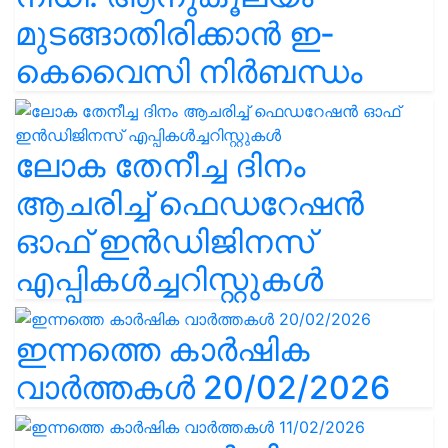
മുടങ്ങാതിരിക്കാൻ ഇ-
കെവൈസി നിർബന്ധം
ലോക തേനീച്ച ദിനം
ആചരിച്ച് ഫെഡറേഷൻ
ഓഫ് ഇൻഡിജിനസ്
എപ്പികൾച്ചറിസ്റ്റുകൾ
ഇന്നത്തെ കാർഷിക
വാർത്തകൾ 20/02/2026