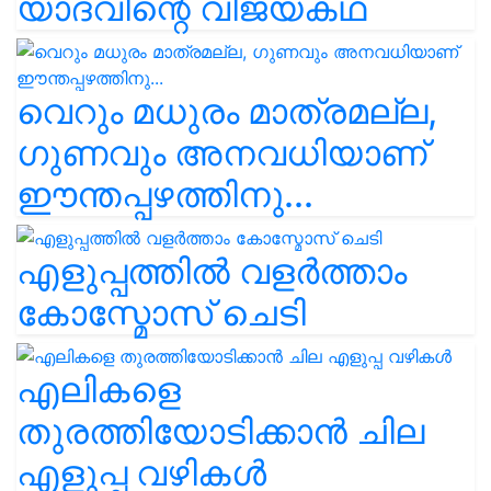
യാദവിന്റെ വിജയകഥ
വെറും മധുരം മാത്രമല്ല,
ഗുണവും അനവധിയാണ്
ഈന്തപ്പഴത്തിനു...
എളുപ്പത്തിൽ വളർത്താം
കോസ്മോസ് ചെടി
എലികളെ
തുരത്തിയോടിക്കാൻ ചില
എളുപ്പ വഴികൾ