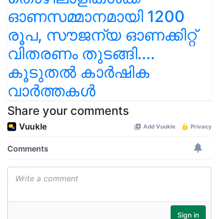
ഓണസമ്മാനമായി 1200
രൂപ, സൗജന്യ ഓണക്കിറ്റ്
വിതരണം തുടങ്ങി....
കൂടുതൽ കാർഷിക
വാർത്തകൾ
Share your comments