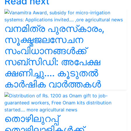
Read next
വനമിത്ര പുരസ്‌കാരം,
സൂക്ഷ്മജലസേചന
സംവിധാനങ്ങള്‍ക്ക്
സബ്സിഡി: അപേക്ഷ
ക്ഷണിച്ചു.... കൂടുതൽ
കാർഷിക വാർത്തകൾ
തൊഴിലുറപ്പ്‌
തൊഴിലാളികൾക്ക്‌