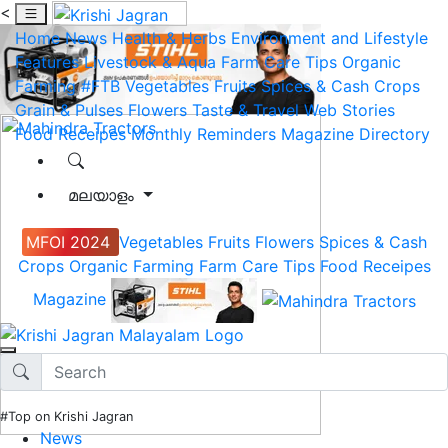
<
Home
News
Health & Herbs
Environment and Lifestyle
Features
Livestock & Aqua
Farm Care Tips
Organic
Farming
#FTB
Vegetables
Fruits
Spices & Cash Crops
Grain & Pulses
Flowers
Taste & Travel
Web Stories
Food Receipes
Monthly Reminders
Magazine
Directory
മലയാളം
MFOI 2024
Vegetables
Fruits
Flowers
Spices & Cash
Crops
Organic Farming
Farm Care Tips
Food Receipes
Magazine
#Top on Krishi Jagran
News