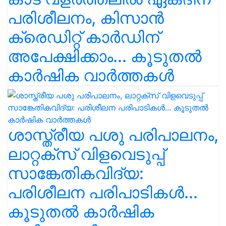
പരിശീലനം, കിസാൻ
ക്രെഡിറ്റ് കാർഡിന്
അപേക്ഷിക്കാം... കൂടുതൽ
കാർഷിക വാർത്തകൾ
ശാസ്ത്രീയ പശു പരിപാലനം,
ലാറ്റക്സ് വിളവെടുപ്പ്
സാങ്കേതികവിദ്യ:
പരിശീലന പരിപാടികൾ...
കൂടുതൽ കാർഷിക