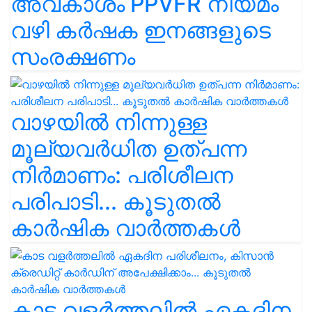
അവകാശം PPVFR നിയമം
വഴി കർഷക ഇനങ്ങളുടെ
സംരക്ഷണം
വാഴയിൽ നിന്നുള്ള
മൂല്യവർധിത ഉത്പന്ന
നിർമാണം: പരിശീലന
പരിപാടി... കൂടുതൽ
കാർഷിക വാർത്തകൾ
കാട വളര്‍ത്തലിൽ ഏകദിന