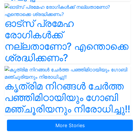
ഓട്സ് പ്രമേഹ
രോഗികൾക്ക്
നല്ലതാണോ? എന്തൊക്കെ
ശ്രദ്ധിക്കണം?
കൃത്രിമ നിറങ്ങൾ ചേർത്ത
പഞ്ഞിമിഠായിയും ഗോബി
മഞ്ചൂരിയനും നിരോധിച്ചു!!
More Stories