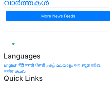
വാർത്തകൾ
More News Feeds
Languages
English
हिंदी
मराठी
ਪੰਜਾਬੀ
தமிழ்
മലയാളം
বাংলা
ಕನ್ನಡ
ଓଡିଆ
অসমীয়া
తెలుగు
Quick Links
Home
News
Health & Herbs
Environment and Lifestyle
Features
Livestock & Aqua
Farm Care Tips
Organic
Farming
#FTB
Vegetables
Fruits
Spices & Cash Crops
Grain & Pulses
Flowers
Taste & Travel
Food Receipes
Monthly Reminders