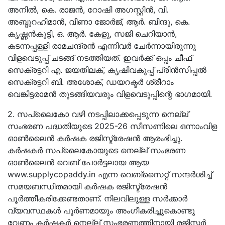
അനിൽ, കെ. രാജൻ, റോഷി അഗസ്റ്റിൻ, വി.
അബ്ദുറഹിമാൻ, വീണാ ജോർജ്, ആർ. ബിന്ദു, കെ.
കൃഷ്ണൻകുട്ടി, ഒ. ആർ. കേളു, സജി ചെറിയാൻ,
കടന്നപ്പള്ളി രാമചന്ദ്രൻ എന്നിവർ ചേർന്നായിരുന്നു
വിളവെടുപ്പ് ചടങ്ങ് നടത്തിയത്. ഇവർക്ക് ഒപ്പം ചീഫ്
സെക്രട്ടറി എ. ജയതിലക്, കൃഷിവകുപ്പ് പ്രിൻസിപ്പൽ
സെക്രട്ടറി ബി. അശോക്, ഡയറക്ടർ ശ്രീറാം
വെങ്കിട്ടരാമൻ തുടങ്ങിയവരും വിളവെടുപ്പിന്റെ ഭാഗമായി.
2. സപ്ലൈകോ വഴി നടപ്പിലാക്കപ്പെടുന്ന നെല്ല്
സംഭരണ പദ്ധതിയുടെ 2025-26 സീസണിലെ ഒന്നാംവിള
ഓൺലൈൻ കർഷക രജിസ്ട്രേഷന്‍ ആരംഭിച്ചു.
കർഷകർ സപ്ലൈകോയുടെ നെല്ല് സംഭരണ
ഓൺലൈൻ വെബ് പോർട്ടലായ ആയ
www.supplycopaddy.in എന്ന വെബ്സൈറ്റ് സന്ദർശിച്ച്
സമയബന്ധിതമായി കർഷക രജിസ്ട്രേഷന്‍
പൂര്‍ത്തീകരിക്കേണ്ടതാണ്. നിലവിലുള്ള സർക്കാർ
വ്യവസ്ഥകള്‍ പൂർണമായും അംഗീകരിച്ചുകൊണ്ടു
വേണം കർഷകർ നെല്ല് സംഭരണത്തിനായി രജിസ്റ്റര്‍