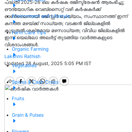
പദ്ധതി 2025-26 ലെ കർഷക രജിസ്ട്രേഷന്‍ ആരംഭിച്ചു;
ഔദ്യോഗിക വെബ്സൈറ്റ് വഴി കർഷകർക്ക്
Environment and Lifestyle
ഓൺലൈനായി രജിസ്റ്റർ ചെയ്യാം, സംസ്ഥാനത്ത് ഇന്ന്
കനത്ത മഴയ്‌ക്ക് സാധ്യത; വടക്കന്‍ ജില്ലകളിൽ
കൂടുതല്‍ ശക്തമായ മഴസാധ്യത; വിവിധ ജില്ലകളിൽ
Farm Care Tips
ഇന്ന് യെല്ലോ അലര്‍ട്ട് തുടങ്ങിയ വാർത്തകളുടെ
വിശദാംശങ്ങൾ.
Organic Farming
Lakshmi Rathish
Updated 28 August, 2025 5:05 PM IST
Vegetables
Spices & Cash Crops
Fruits
Grain & Pulses
Flowers