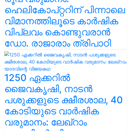
ഹെലികോപ്റ്ററിന് പിന്നാലെ
വിമാനത്തിലൂടെ കാർഷിക
വിപ്ലവം കൊണ്ടുവരാൻ
ഡോ. രാജാരാം ത്രിപാഠി
1250 ഏക്കറിൽ
ജൈവകൃഷി, നാടൻ
പശുക്കളുടെ ക്ഷീരശാല, 40
കോടിയുടെ വാർഷിക
വരുമാനം: ലേഖ്‌റാം