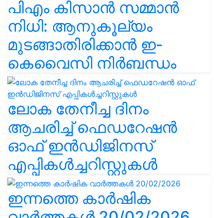
പിഎം കിസാൻ സമ്മാൻ
നിധി: ആനുകൂല്യം
മുടങ്ങാതിരിക്കാൻ ഇ-
കെവൈസി നിർബന്ധം
ലോക തേനീച്ച ദിനം
ആചരിച്ച് ഫെഡറേഷൻ
ഓഫ് ഇൻഡിജിനസ്
എപ്പികൾച്ചറിസ്റ്റുകൾ
ഇന്നത്തെ കാർഷിക
വാർത്തകൾ 20/02/2026