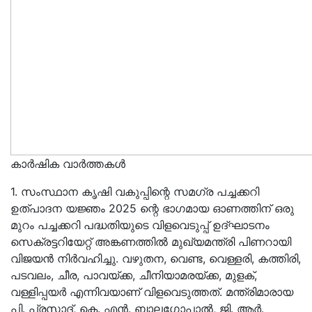
കാർഷിക വാർത്തകൾ
1. സംസ്ഥാന കൃഷി വകുപ്പിന്റെ സമഗ്ര പച്ചക്കറി
ഉത്പാദന യജ്ഞം 2025 ന്റെ ഭാഗമായ ഓണത്തിന് ഒരു
മുറം പച്ചക്കറി പദ്ധതിയുടെ വിളവെടുപ്പ് ഉദ്ഘാടനം
സെക്രട്ടറിയേറ്റ് അങ്കണത്തിൽ മുഖ്യമന്ത്രി പിണറായി
വിജയൻ നിർവഹിച്ചു. വഴുതന, വെണ്ട, വെള്ളരി, കത്തിരി,
പടവലം, ചീര, പാവയ്ക്ക, ചീനിയാമരയ്ക്ക, മുളക്,
വള്ളിപ്പയർ എന്നിവയാണ് വിളവെടുത്തത്. മന്ത്രിമാരായ
പി. പ്രസാദ്, കെ. എൻ. ബാലഗോപാൽ, ജി. ആർ.