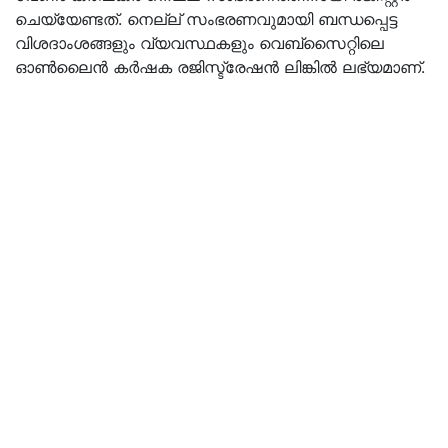
ചെയ്യേണ്ടത്. നെല്ല് സംഭരണവുമായി ബന്ധപ്പെട്ട
വിശദാംശങ്ങളും വ്യവസ്ഥകളും വെബ്സൈറ്റിലെ
ഓൺലൈൻ കർഷക രജിസ്ട്രേഷൻ ലിങ്കിൽ ലഭ്യമാണ്.