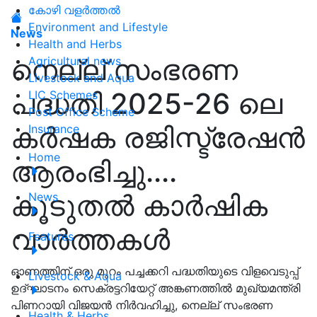
കോഴി വളർത്തൽ
Environment and Lifestyle
News
Health and Herbs
നെല്ല് സംഭരണ
Agricultural news
Livestock and Aqua
പദ്ധതി 2025-26 ലെ
LIC Schemes
Post Office Scheme
കർഷക രജിസ്ട്രേഷന്‍
Insurance
Home
ആരംഭിച്ചു....
കൂടുതൽ കാർഷിക
News
വാർത്തകൾ
Features
ഓണത്തിന് ഒരു മുറം പച്ചക്കറി പദ്ധതിയുടെ വിളവെടുപ്പ്
Livestock & Aqua
ഉദ്ഘാടനം സെക്രട്ടറിയേറ്റ് അങ്കണത്തിൽ മുഖ്യമന്ത്രി
പിണറായി വിജയൻ നിർവഹിച്ചു, നെല്ല് സംഭരണ
Health & Herbs