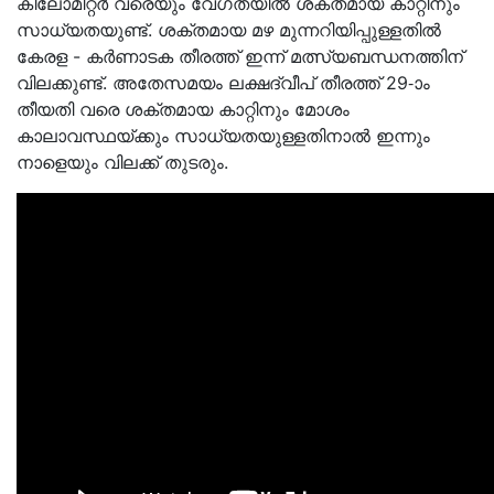
കിലോമീറ്റര്‍ വരെയും വേഗതയില്‍ ശക്തമായ കാറ്റിനും
സാധ്യതയുണ്ട്. ശക്തമായ മഴ മുന്നറിയിപ്പുള്ളതില്‍
കേരള - കര്‍ണാടക തീരത്ത് ഇന്ന് മത്സ്യബന്ധനത്തിന്
വിലക്കുണ്ട്. അതേസമയം ലക്ഷദ്വീപ് തീരത്ത് 29-ാം
തീയതി വരെ ശക്തമായ കാറ്റിനും മോശം
കാലാവസ്ഥയ്‌ക്കും സാധ്യതയുള്ളതിനാൽ ഇന്നും
നാളെയും വിലക്ക് തുടരും.