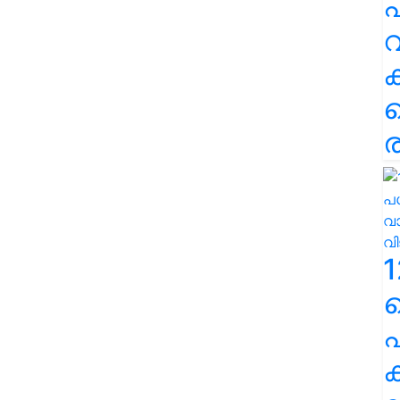
പ
വ
ര
1
പ
ക