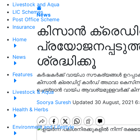
Livestock and Aqua
LIC Schemes
News
Post Office Scheme
കിസാന്‍ ക്രെഡിറ്
Insurance
Home
പ്രയോജനപ്പടുത്താ
ശ്രദ്ധിക്കൂ
News
Features
കര്‍ഷകര്‍ക്ക് വായ്പാ സൗകര്യങ്ങള്‍ ഉറപ്പാക്
കിസാന്‍ ക്രെഡിറ്റ് കാര്‍ഡ് അഥവാ കെസിസ
ചെയ്യാന്‍ വായ്പ ആവശ്യമുളളവര്‍ക്ക് കിസാ
Livestock & Aqua
Soorya Suresh
Updated 30 August, 2021 6
Health & Herbs
Environment and Lifestyle