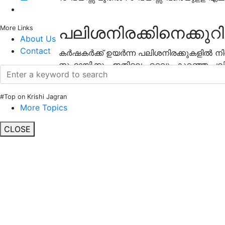
പലിശനിരക്കിനെക്കുറിച്
More Links
About Us
Contact
കര്‍ഷകര്‍ക്ക് ഉയര്‍ന്ന പലിശനിരക്കുകളില്‍ ന
സഹായിക്കും. ഇതിലെ ഏറ്റവും കുറഞ്ഞ പലിശ
നാല് ശതമാനവുമാണ്.
#Top on Krishi Jagran
More Topics
CLOSE