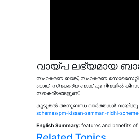
വായ്പ ലഭ്യമായ ബാങ്
സഹകരണ ബാങ്ക്, സഹകരണ സൊസൈറ്റി, പൊതു
ബാങ്ക്, സ്വകാര്യ ബാങ്ക് എന്നിവയില്‍ കിസാന
സൗകര്യങ്ങളുണ്ട്.
കൂടുതല്‍ അനുബന്ധ വാര്‍ത്തകള്‍ വായിക്കൂ 
schemes/pm-kissan-samman-nidhi-scheme-h
English Summary:
features and benefits of
Related Topics