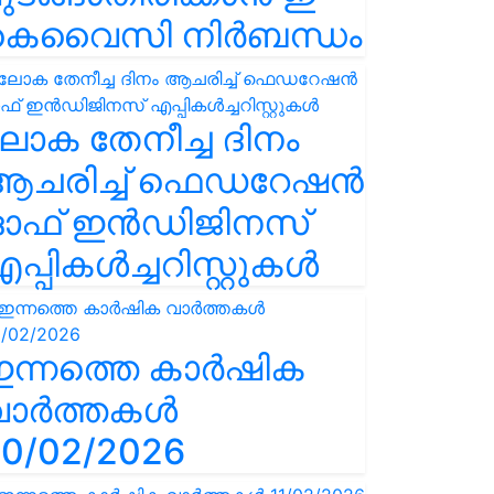
കെവൈസി നിർബന്ധം
ോക തേനീച്ച ദിനം
ആചരിച്ച് ഫെഡറേഷൻ
ഓഫ് ഇൻഡിജിനസ്
പ്പികൾച്ചറിസ്റ്റുകൾ
ഇന്നത്തെ കാർഷിക
വാർത്തകൾ
0/02/2026