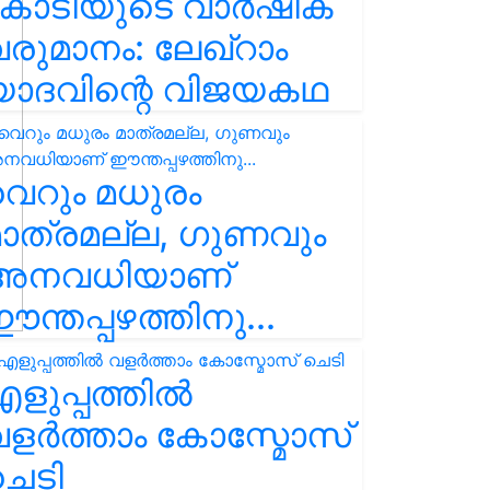
കോടിയുടെ വാർഷിക
രുമാനം: ലേഖ്‌റാം
യാദവിന്റെ വിജയകഥ
െറും മധുരം
ാത്രമല്ല, ഗുണവും
അനവധിയാണ്
ന്തപ്പഴത്തിനു...
ളുപ്പത്തിൽ
ളർത്താം കോസ്മോസ്
ചെടി