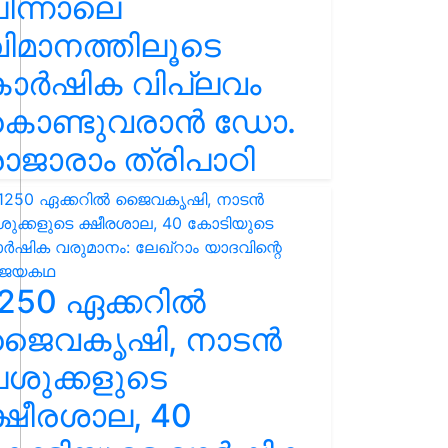
ിന്നാലെ
ിമാനത്തിലൂടെ
കാർഷിക വിപ്ലവം
കൊണ്ടുവരാൻ ഡോ.
ാജാരാം ത്രിപാഠി
250 ഏക്കറിൽ
ജൈവകൃഷി, നാടൻ
ശുക്കളുടെ
്ഷീരശാല, 40