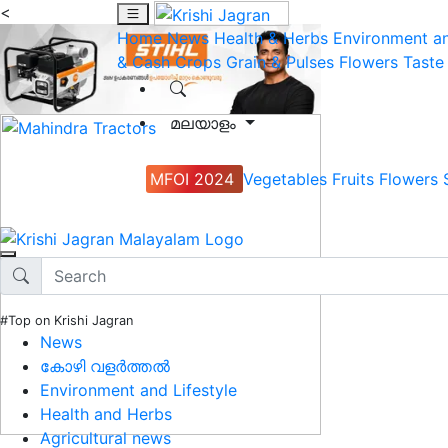
<
Home
News
Health & Herbs
Environment an
& Cash Crops
Grain & Pulses
Flowers
Taste
മലയാളം
MFOI 2024
Vegetables
Fruits
Flowers
#Top on Krishi Jagran
News
കോഴി വളർത്തൽ
Environment and Lifestyle
Health and Herbs
Agricultural news