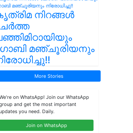
ൃത്രിമ നിറങ്ങൾ
ചേർത്ത
ഞ്ഞിമിഠായിയും
ഗോബി മഞ്ചൂരിയനും
ിരോധിച്ചു!!
More Stories
We're on WhatsApp! Join our WhatsApp
group and get the most important
updates you need. Daily.
Join on WhatsApp