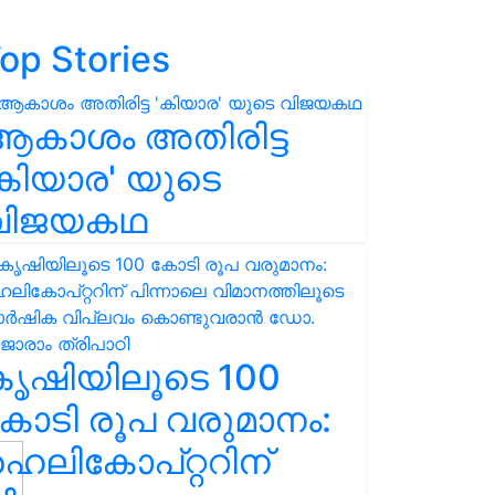
op Stories
ആകാശം അതിരിട്ട
കിയാര' യുടെ
വിജയകഥ
കൃഷിയിലൂടെ 100
ോടി രൂപ വരുമാനം:
െലികോപ്റ്ററിന്