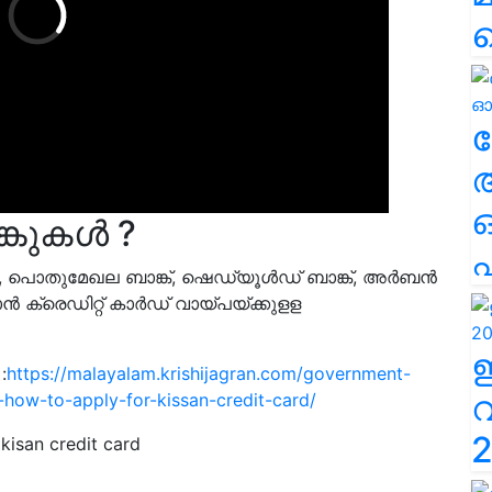
ല
കുകള്‍ ?
എ
മേഖല ബാങ്ക്, ഷെഡ്യൂള്‍ഡ് ബാങ്ക്, അര്‍ബന്‍
്‍ ക്രെഡിറ്റ് കാര്‍ഡ് വായ്പയ്ക്കുളള
:
https://malayalam.krishijagran.com/government-
ow-to-apply-for-kissan-credit-card/
2
 kisan credit card