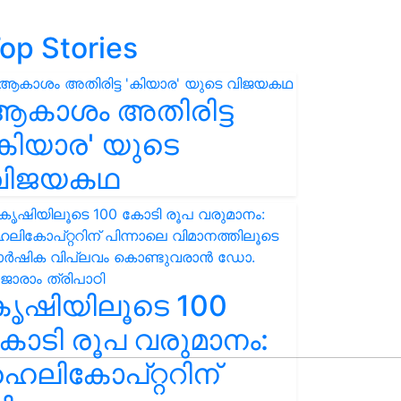
op Stories
ആകാശം അതിരിട്ട
കിയാര' യുടെ
വിജയകഥ
കൃഷിയിലൂടെ 100
ോടി രൂപ വരുമാനം:
െലികോപ്റ്ററിന്