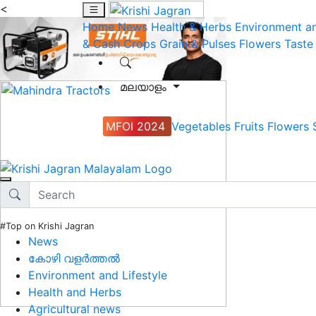
<
Home
News
Health & Herbs
Environment an
& Cash Crops
Grain & Pulses
Flowers
Taste
മലയാളം
MFOI 2024
Vegetables
Fruits
Flowers
#Top on Krishi Jagran
News
കോഴി വളർത്തൽ
Environment and Lifestyle
Health and Herbs
Agricultural news