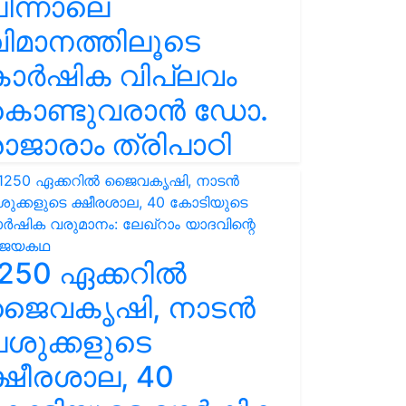
ിന്നാലെ
ിമാനത്തിലൂടെ
കാർഷിക വിപ്ലവം
കൊണ്ടുവരാൻ ഡോ.
ാജാരാം ത്രിപാഠി
250 ഏക്കറിൽ
ജൈവകൃഷി, നാടൻ
ശുക്കളുടെ
്ഷീരശാല, 40