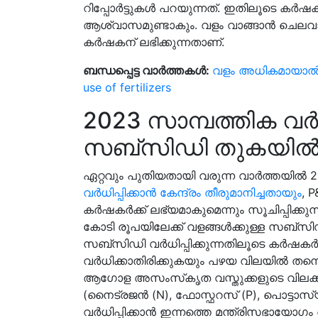
റിപ്പോർട്ടുകൾ പറയുന്നത്. ഇതിലൂടെ കർഷകർ
ആശ്വാസമുണ്ടാകും. വളം വാങ്ങാൻ ചെലവാക്
കർഷകന് ലഭിക്കുന്നതാണ്.
ബന്ധപ്പെട്ട വാർത്തകൾ:
വളം അധികമായാല്‍ ഉണ
use of fertilizers
2023 സാമ്പത്തിക വർ
സബ്സിഡി തുകയിൽ
ഏറ്റവും പുതിയതായി വരുന്ന വാർത്തയിൽ 2
വർധിപ്പിക്കാൻ കേന്ദ്രം തീരുമാനിച്ചതായും
, 
കർഷകർക്ക് ലഭ്യമാകുമെന്നും സൂചിപ്പിക്കു
കോടി രൂപയിലേക്ക് വളങ്ങൾക്കുള്ള സബ്സിഡി 
സബ്‌സിഡി വർധിപ്പിക്കുന്നതിലൂടെ കർഷകർക്
വർധിക്കാതിരിക്കുകയും പഴയ വിലയിൽ തന്ന
ആഗോള അസംസ്‌കൃത വസ്തുക്കളുടെ വിലക്കയ
(നൈട്രജൻ (N), ഫോസ്ഫറസ് (P), പൊട്ടാസ
വർധിപ്പിക്കാൻ ഇന്നത്തെ മന്ത്രിസഭായോ