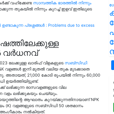
ക്ക് വഹിക്കേണ്ട
സാമ്പത്തിക ഭാരത്തിൽ നിന്നും
കുന്ന തുകയിൽ നിന്നും കുറച്ച് ഇളവ് ഇതിലൂടെ
ക
്ടാകുന്ന പ്രശ്നങ്ങള്‍ : Problems due to excess
പ
ഷത്തിലേക്കുള്ള
ന
 വർധനവ്
023 ലേക്കുള്ള ഖാരിഫ് വിളകളുടെ
സബ്സിഡി
P&K വളങ്ങൾ ഇനി മുതൽ വലിയ തുക മുടക്കാതെ
ന്നു. അതായത്, 21,000 കോടി രൂപയിൽ നിന്നും 60,000
ഉയർത്തിയിട്ടുണ്ട്.
ക് ലഭിക്കുന്ന രാസവളങ്ങളുടെ വില
െ വളം ലഭിക്കുകയും ചെയ്യും.
റ്റത്തിന്റെ ആഘാതം കുറയ്ക്കുന്നതിനായാണ് NPK
്യം (K) വളങ്ങളുടെ സബ്‌സിഡി 50 ശതമാനം
ഗം അംഗീകാരം നൽകിയത്.