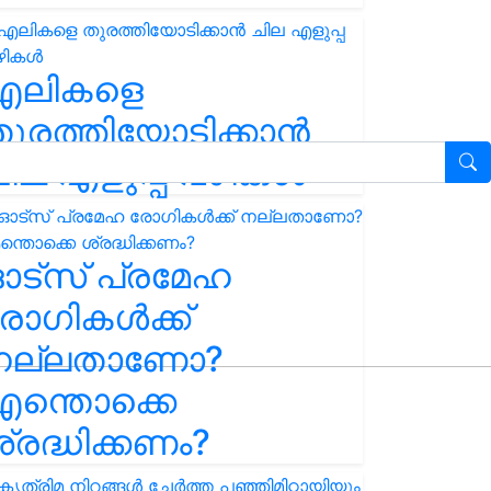
എലികളെ
ുരത്തിയോടിക്കാൻ
ില എളുപ്പ വഴികൾ
ഓട്സ് പ്രമേഹ
ോഗികൾക്ക്
നല്ലതാണോ?
ന്തൊക്കെ
്രദ്ധിക്കണം?