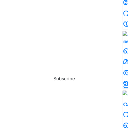
വ
വ
മ
Subscribe
ഈ
എ
വ