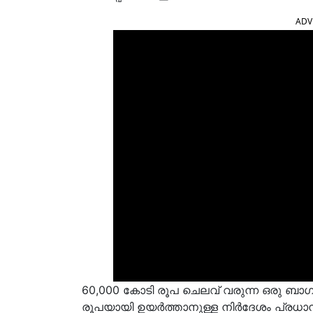
ADV
60,000 കോടി രൂപ ചെലവ് വരുന്ന ഒരു ബാഗി
രൂപയായി ഉയർത്താനുള്ള നിർദേശം പ്രധാന