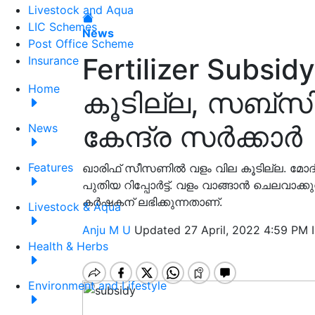
Livestock and Aqua
LIC Schemes
News
Post Office Scheme
Fertilizer Subsi
Insurance
Home
കൂടില്ല, സബ്സിഡ
കേന്ദ്ര സർക്കാർ
News
Features
ഖാരിഫ് സീസണിൽ വളം വില കൂടില്ല. മോദി സ
പുതിയ റിപ്പോർട്ട്. വളം വാങ്ങാൻ ചെലവാക്ക
കർഷകന് ലഭിക്കുന്നതാണ്.
Livestock & Aqua
Anju M U
Updated 27 April, 2022 4:59 PM 
Health & Herbs
Environment and Lifestyle