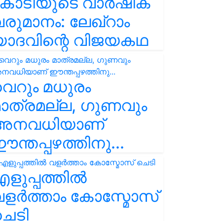
കോടിയുടെ വാർഷിക
രുമാനം: ലേഖ്‌റാം
യാദവിന്റെ വിജയകഥ
െറും മധുരം
ാത്രമല്ല, ഗുണവും
അനവധിയാണ്
ന്തപ്പഴത്തിനു...
ളുപ്പത്തിൽ
ളർത്താം കോസ്മോസ്
ചെടി