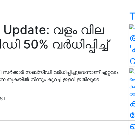
T
dy Update: വളം വില
ി 50% വർധിപ്പിച്ച്
'
ർക്കാർ സബ്‌സിഡി വർധിപ്പിച്ചുവെന്നാണ് ഏറ്റവും
ുന്ന തുകയിൽ നിന്നും കുറച്ച് ഇളവ് ഇതിലൂടെ
IST
ക
ഹ