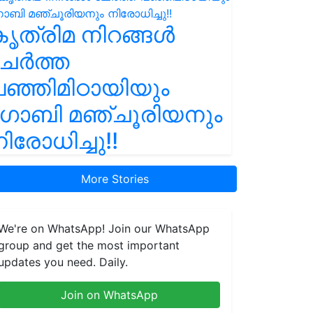
ൃത്രിമ നിറങ്ങൾ
ചേർത്ത
ഞ്ഞിമിഠായിയും
ഗോബി മഞ്ചൂരിയനും
ിരോധിച്ചു!!
More Stories
We're on WhatsApp! Join our WhatsApp
group and get the most important
updates you need. Daily.
Join on WhatsApp