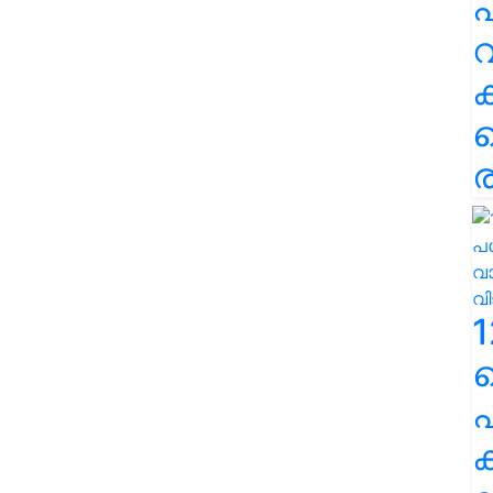
പ
വ
ര
1
പ
ക