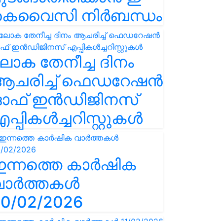
കെവൈസി നിർബന്ധം
ോക തേനീച്ച ദിനം
ആചരിച്ച് ഫെഡറേഷൻ
ഓഫ് ഇൻഡിജിനസ്
പ്പികൾച്ചറിസ്റ്റുകൾ
ഇന്നത്തെ കാർഷിക
വാർത്തകൾ
0/02/2026