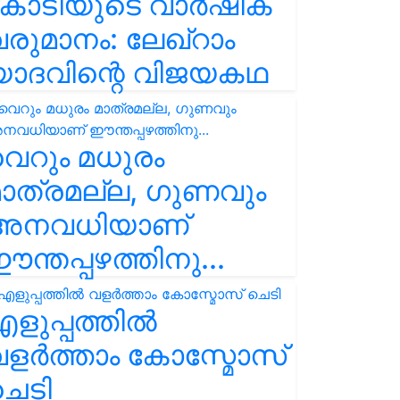
കോടിയുടെ വാർഷിക
രുമാനം: ലേഖ്‌റാം
യാദവിന്റെ വിജയകഥ
െറും മധുരം
ാത്രമല്ല, ഗുണവും
അനവധിയാണ്
ന്തപ്പഴത്തിനു...
ളുപ്പത്തിൽ
ളർത്താം കോസ്മോസ്
ചെടി