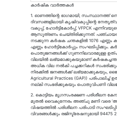
കാർഷിക വാർത്തകൾ
1. ഓണത്തിന്റെ ഭാഗമായി, സംസ്ഥാനത്ത് സ
ദിവസങ്ങളിലായി കൃഷിവകുപ്പിന്റെ നേതൃത്വത
വകുപ്പ്, ഹോർട്ടികോർപ്പ്, VFPCK എന്
ആസൂത്രണം ചെയ്തിരിക്കുന്നത്. പഞ്ചായത്ത്/ 
നടക്കുന്ന കര്‍ഷക ചന്തകളില്‍ 1076 എണ്ണം 
എണ്ണം ഹോര്‍ട്ടികോര്‍പ്പും സംഘടിപ്പിക്കും. 
പൊതുജനങ്ങൾക്ക് ഗുണനിലവാരമുള്ള ഉത്പ
വിലയിൽ ലഭ്യമാക്കുകയുമാണ് കര്‍ഷകച്ചന്ത
അധിക വില നൽകി പച്ചക്കറികൾ സംഭരിക്
നിരക്കിൽ ജനങ്ങൾക്ക് ലഭ്യമാക്കുകയും, ജൈ
Agricultural Practices (GAP)) പരിപാലിച്ച് 
നല്കി സംഭരിക്കുകയും പൊതുവിപണി വിലയേക
2. കൊട്ടിയം മൃഗസംരക്ഷണ പരിശീലന കേന്ദ്രത
മുതല്‍ വൈകുന്നേരം അഞ്ചു മണി വരെ ‘ആട്
വിഷയത്തില്‍ പരിശീലന പരിപാടി സംഘടിപ്പി
വിവരങ്ങൾക്കും രജിസ്ട്രേഷനുമായി 94475