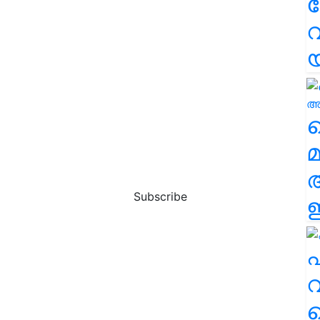
വ
വ
മ
Subscribe
ഈ
എ
വ