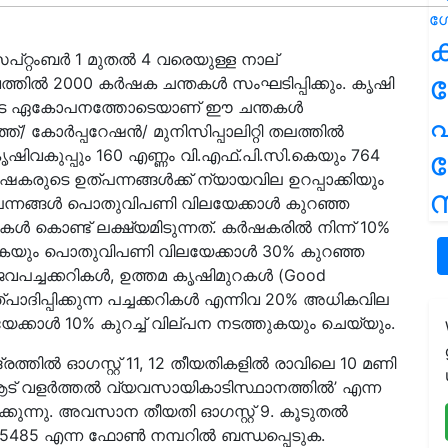
ക
െപ്റ്റംബർ 1 മുതൽ 4 വരെയുള്ള നാല്
്തില്‍ 2000 കര്‍ഷക ചന്തകൾ സംഘടിപ്പിക്കും. കൃഷി
നിവയുടെ ഏകോപനത്തോടെയാണ് ഈ ചന്തകൾ
പ
കോര്‍പ്പറേഷന്‍/ മുനിസിപ്പാലിറ്റി തലത്തില്‍
കൃഷിവകുപ്പും 160 എണ്ണം വി.എഫ്.പി.സി.കെയും 764
കര്‍ഷകരുടെ ഉത്പന്നങ്ങൾക്ക് ന്യായവില ഉറപ്പാക്കിയും
ന
ന്നങ്ങൾ പൊതുവിപണി വിലയേക്കാള്‍ കുറഞ്ഞ
കൾ കൊണ്ട് ലക്ഷ്യമിടുന്നത്. കർഷകരിൽ നിന്ന് 10%
കുകയും പൊതുവിപണി വിലയേക്കാൾ 30% കുറഞ്ഞ
വപച്ചക്കറികള്‍, ഉത്തമ കൃഷിമുറകള്‍ (Good
ഉത്പാദിപ്പിക്കുന്ന പച്ചക്കറികള്‍ എന്നിവ 20% അധികവില
്കാള്‍ 10% കുറച്ച് വില്പന നടത്തുകയും ചെയ്യും.
്തില്‍ ഓഗസ്റ്റ് 11, 12 തീയതികളില്‍ രാവിലെ 10 മണി
 വളര്‍ത്തല്‍ വ്യവസായികാടിസ്ഥാനത്തില്‍’ എന്ന
ക്കുന്നു. അവസാന തീയതി ഓഗസ്റ്റ് 9. കൂടുതൽ
 25485 എന്ന ഫോൺ നമ്പറിൽ ബന്ധപ്പെടുക.