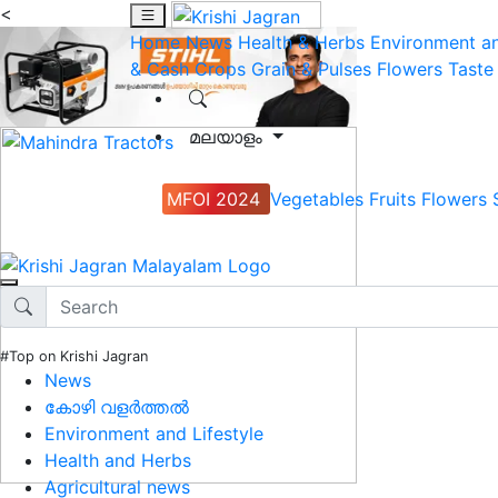
<
Home
News
Health & Herbs
Environment an
& Cash Crops
Grain & Pulses
Flowers
Taste
മലയാളം
MFOI 2024
Vegetables
Fruits
Flowers
#Top on Krishi Jagran
News
കോഴി വളർത്തൽ
Environment and Lifestyle
Health and Herbs
Agricultural news