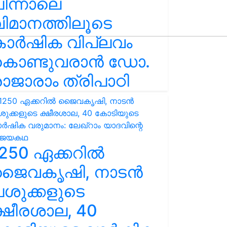
ിന്നാലെ
ിമാനത്തിലൂടെ
കാർഷിക വിപ്ലവം
കൊണ്ടുവരാൻ ഡോ.
ാജാരാം ത്രിപാഠി
250 ഏക്കറിൽ
ജൈവകൃഷി, നാടൻ
ശുക്കളുടെ
്ഷീരശാല, 40