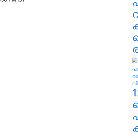
പ
വ
ര
1
പ
ക