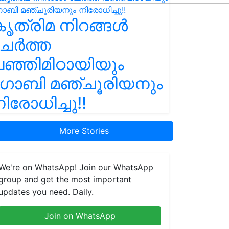
ൃത്രിമ നിറങ്ങൾ
ചേർത്ത
ഞ്ഞിമിഠായിയും
ഗോബി മഞ്ചൂരിയനും
ിരോധിച്ചു!!
More Stories
We're on WhatsApp! Join our WhatsApp
group and get the most important
updates you need. Daily.
Join on WhatsApp