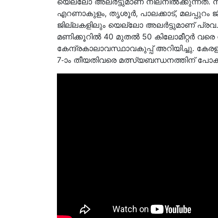
യെല്ലോ അലർട്ടുമാണ് നിലനിൽക്കുന്നത്. നാള
എറണാകുളം, തൃശൂർ, പാലക്കാട്, മലപ്പുറം ജ
ജില്ലകളിലും യെല്ലോ അലർട്ടുമാണ് പ്രവചിക്കപ്
മണിക്കൂറിൽ 40 മുതൽ 50 കിലോമീറ്റർ വര
കേന്ദ്രകാലാവസ്ഥാവകുപ്പ് അറിയിച്ചു. കേര
7-ാം തീയതിവരെ മത്സ്യബന്ധനത്തിന് പോകാൻ 