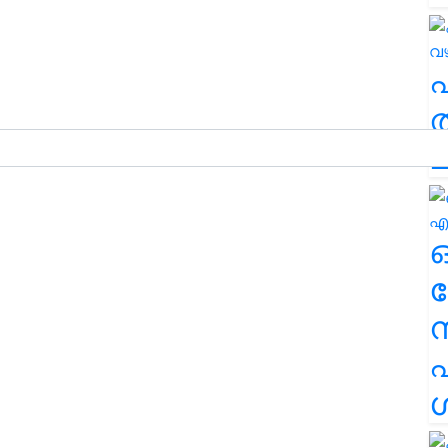
ത
ച
ര
എ
ശ