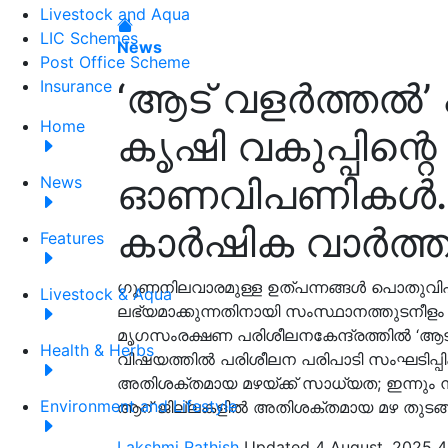
Livestock and Aqua
LIC Schemes
News
Post Office Scheme
‘ആട് വളര്‍ത്തല്‍
Insurance
Home
കൃഷി വകുപ്പിന്റെ
ഓണവിപണികൾ...
News
കാർഷിക വാർത്
Features
ഗുണനിലവാരമുള്ള ഉത്പന്നങ്ങൾ പൊതുവിപ
Livestock & Aqua
ലഭ്യമാക്കുന്നതിനായി സംസ്ഥാനത്തുടനീള
മൃഗസംരക്ഷണ പരിശീലനകേന്ദ്രത്തില്‍ ‘ആട്
Health & Herbs
വിഷയത്തില്‍ പരിശീലന പരിപാടി സംഘടിപ്പി
അതിശക്തമായ മഴയ്ക്ക് സാധ്യത; ഇന്നും നാള
Environment and Lifestyle
ആറ് ജില്ലകളിൽ അതിശക്തമായ മഴ തുടങ്
Lakshmi Rathish
Updated 4 August, 2025 4