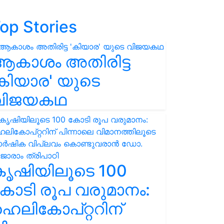
op Stories
ആകാശം അതിരിട്ട
കിയാര' യുടെ
വിജയകഥ
കൃഷിയിലൂടെ 100
ോടി രൂപ വരുമാനം:
െലികോപ്റ്ററിന്