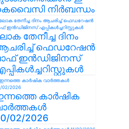
കെവൈസി നിർബന്ധം
ോക തേനീച്ച ദിനം
ആചരിച്ച് ഫെഡറേഷൻ
ഓഫ് ഇൻഡിജിനസ്
പ്പികൾച്ചറിസ്റ്റുകൾ
ഇന്നത്തെ കാർഷിക
വാർത്തകൾ
0/02/2026