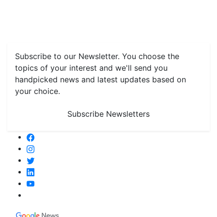
Features
Livestock & Aqua
Farm Care Tips
Organic
Farming
#FTB
Vegetables
Fruits
Spices & Cash Crops
Grain & Pulses
Flowers
Taste & Travel
Food Receipes
Monthly Reminders
Subscribe to our Newsletter. You choose the
topics of your interest and we'll send you
handpicked news and latest updates based on
your choice.
Subscribe Newsletters