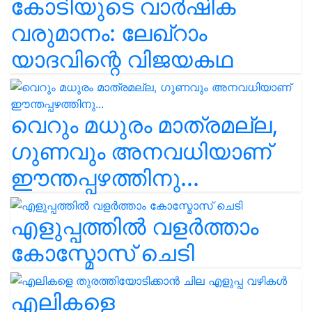
കോടിയുടെ വാർഷിക
വരുമാനം: ലേഖ്‌റാം
യാദവിന്റെ വിജയകഥ
വെറും മധുരം മാത്രമല്ല,
ഗുണവും അനവധിയാണ്
ഈന്തപ്പഴത്തിനു...
എളുപ്പത്തിൽ വളർത്താം
കോസ്മോസ് ചെടി
എലികളെ