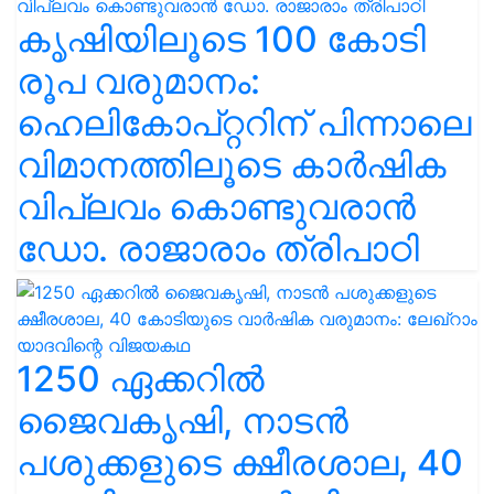
കൃഷിയിലൂടെ 100 കോടി
രൂപ വരുമാനം:
ഹെലികോപ്റ്ററിന് പിന്നാലെ
വിമാനത്തിലൂടെ കാർഷിക
വിപ്ലവം കൊണ്ടുവരാൻ
ഡോ. രാജാരാം ത്രിപാഠി
1250 ഏക്കറിൽ
ജൈവകൃഷി, നാടൻ
പശുക്കളുടെ ക്ഷീരശാല, 40