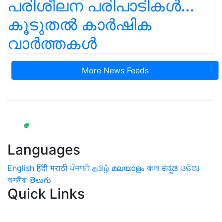
പരിശീലന പരിപാടികൾ...
കൂടുതൽ കാർഷിക
വാർത്തകൾ
More News Feeds
Languages
English
हिंदी
मराठी
ਪੰਜਾਬੀ
தமிழ்
മലയാളം
বাংলা
ಕನ್ನಡ
ଓଡିଆ
অসমীয়া
తెలుగు
Quick Links
Home
News
Health & Herbs
Environment and Lifestyle