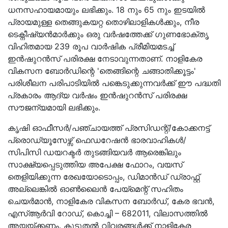
ധനസഹായമായും ലഭിക്കും. 18 നും 65 നും ഇടയിൽ
പ്രായമുള്ള തെങ്ങുകയറ്റ തൊഴിലാളികൾക്കും, നീര
ടെക്നീഷ്യൻമാർക്കും ഒരു വർഷത്തേക്ക് ഗുണഭോക്തൃ
വിഹിതമായ 239 രൂപ വാർഷിക പ്രീമിയമടച്ച്
ഇൻഷുറൻസ് പരിരക്ഷ നേടാവുന്നതാണ്. നാളികേര
വികസന ബോർഡിന്റെ 'തെങ്ങിന്റെ ചങ്ങാതിക്കൂട്ടം'
പരിശീലന പരിപാടിയിൽ പങ്കെടുക്കുന്നവർക്ക് ഈ പദ്ധതി
പ്രകാരം ആദ്യ വർഷം ഇൻഷുറൻസ് പരിരക്ഷ
സൗജന്യമായി ലഭിക്കും.
കൃഷി ഓഫീസർ/പഞ്ചായത്ത് പ്രസിഡന്റ്/കോക്കനട്ട്
പ്രൊഡ്യൂസേഴ്സ് ഫെഡറേഷൻ ഭാരവാഹികൾ/
സിപിസി ഡയറക്ടർ തുടങ്ങിയവർ ആരെങ്കിലും
സാക്ഷ്യപ്പെടുത്തിയ അപേക്ഷ ഫോറം, വയസ്
തെളിയിക്കുന്ന രേഖയോടൊപ്പം, ഡിമാൻഡ് ഡ്രാഫ്റ്റ്
അല്ലെങ്കിൽ ഓൺലൈൻ പേയ്‌മെന്റ് സഹിതം
ചെയർമാൻ, നാളികേര വികസന ബോർഡ്, കേര ഭവൻ,
എസ്ആർവി റോഡ്, കൊച്ചി – 682011, വിലാസത്തിൽ
അയയ്ക്കണം. കൂടുതൽ വിവരങ്ങൾക്ക് നാളികേര