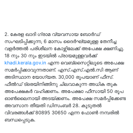
2. കേരള ഖാദി ഗ്രാമ വ്യവസായ ബോർഡ്
സംഘടിപ്പിക്കുന്ന, 6 മാസം ദൈർഘ്യമുള്ള തേനീച്ച
വളർത്തൽ പരിശീലന കോഴ്സിലേക്ക് അപേക്ഷ ക്ഷണിച്ചു.
18 നും 30 നും ഇടയിൽ പ്രായമുള്ളവർക്ക്
khadi.kerala.gov.in
എന്ന വെബ്സൈറ്റിലൂടെ അപേക്ഷ
സമർപ്പിക്കാവുന്നതാണ്. എസ്.എസ്.എൽ.സി ആണ്
അടിസ്ഥാന യോഗ്യത. 30,000 രൂപയാണ് ഫീസ്.
ഫീൽഡ് ട്രെയിനിങ്ങിനു ചിലവാകുന്ന അധിക തുക
അപേക്ഷകർ വഹിക്കണം. അപേക്ഷാ ഫീസായി 50 രൂപ
ഓൺലൈനായി അടയ്ക്കണം. അപേക്ഷ സമർപ്പിക്കേണ്ട
അവസാന തീയതി ഡിസംബർ 28. കൂടുതൽ
വിവരങ്ങൾക്ക് 80895 30650 എന്ന ഫോൺ നമ്പരിൽ
ബന്ധപ്പെടുക.