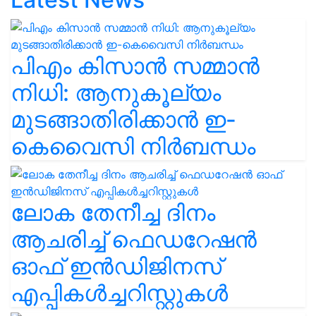
പിഎം കിസാൻ സമ്മാൻ
നിധി: ആനുകൂല്യം
മുടങ്ങാതിരിക്കാൻ ഇ-
കെവൈസി നിർബന്ധം
ലോക തേനീച്ച ദിനം
ആചരിച്ച് ഫെഡറേഷൻ
ഓഫ് ഇൻഡിജിനസ്
എപ്പികൾച്ചറിസ്റ്റുകൾ