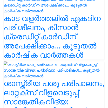
കാട വളര്‍ത്തലിൽ ഏകദിന
പരിശീലനം, കിസാൻ
ക്രെഡിറ്റ് കാർഡിന്
അപേക്ഷിക്കാം... കൂടുതൽ
കാർഷിക വാർത്തകൾ
ശാസ്ത്രീയ പശു പരിപാലനം,
ലാറ്റക്സ് വിളവെടുപ്പ്
സാങ്കേതികവിദ്യ: