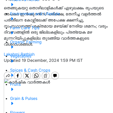
തെങ്ങുകയറ്റ തൊഴിലാളികൾക്ക് ഏഴുലക്ഷം രൂപയുടെ
Environment and Lifestyle
അപകട ഇൻഷുറൻസ് പരിരക്ഷ, തേനീച്ച വളർത്തൽ
പരിശീലന കോഴ്സിലേക്ക് അപേക്ഷ ക്ഷണിച്ചു,
സംസ്ഥാനത്ത് ശക്തമായ മഴയ്ക്ക് നേരിയ ശമനം; വരും
Farm Care Tips
ദിവസങ്ങളിൽ ഒരു ജില്ലകളിലും പ്രത്യേക മഴ
മുന്നറിയിപ്പുകളില്ല തുടങ്ങിയ വാർത്തകളുടെ
Organic Farming
വിശദാംശങ്ങൾ.
Lakshmi Rathish
Vegetables
Updated 19 December, 2024 1:59 PM IST
Spices & Cash Crops
Fruits
Grain & Pulses
Flowers