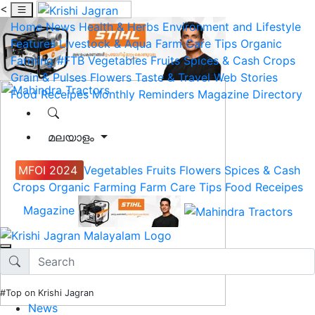
<
Home
News
Health & Herbs
Environment and Lifestyle
Features
Livestock & Aqua
Farm Care Tips
Organic
Farming
#FTB
Vegetables
Fruits
Spices & Cash Crops
Grain & Pulses
Flowers
Taste & Travel
Web Stories
Food Receipes
Monthly Reminders
Magazine
Directory
മലയാളം
MFOI 2024
Vegetables
Fruits
Flowers
Spices & Cash
Crops
Organic Farming
Farm Care Tips
Food Receipes
Magazine
#Top on Krishi Jagran
News