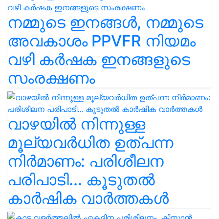
നമ്മുടെ ഇനങ്ങൾ, നമ്മുടെ
അവകാശം PPVFR നിയമം
വഴി കർഷക ഇനങ്ങളുടെ
സംരക്ഷണം
വാഴയിൽ നിന്നുള്ള
മൂല്യവർധിത ഉത്പന്ന
നിർമാണം: പരിശീലന
പരിപാടി... കൂടുതൽ
കാർഷിക വാർത്തകൾ