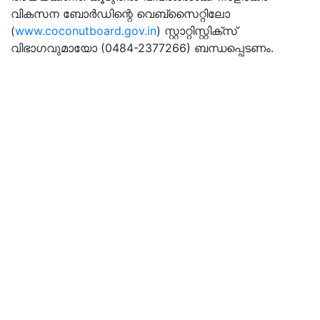
വികസന ബോർഡിന്റെ വെബ്സൈറ്റിലോ
(
www.coconutboard.gov.in
) സ്റ്റാറ്റിസ്റ്റിക്‌സ്
വിഭാഗവുമായോ (0484-2377266) ബന്ധപ്പെടണം.