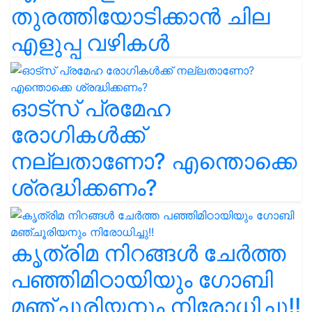
തുരത്തിയോടിക്കാൻ ചില
എളുപ്പ വഴികൾ
ഓട്സ് പ്രമേഹ
രോഗികൾക്ക്
നല്ലതാണോ? എന്തൊക്കെ
ശ്രദ്ധിക്കണം?
കൃത്രിമ നിറങ്ങൾ ചേർത്ത
പഞ്ഞിമിഠായിയും ഗോബി
മഞ്ചൂരിയനും നിരോധിച്ചു!!