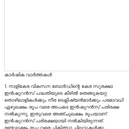
കാർഷിക വാർത്തകൾ
1. നാളികേര വികസന ബോർഡിന്റെ കേര സുരക്ഷാ
ഇൻഷുറൻസ് പദ്ധതിയുടെ കീഴിൽ തെങ്ങുകയറ്റ
തൊഴിലാളികൾക്കും നീര ടെക്നീഷ്യൻമാർക്കും പരമാവധി
ഏഴുലക്ഷം രൂപ വരെ അപകട ഇൻഷുറൻസ് പരിരക്ഷ
നൽകുന്നു. ഇതുവരെ അഞ്ചുലക്ഷം രൂപയാണ്
ഇൻഷുറൻസ് പരിരക്ഷയായി നൽകിയിരുന്നത്.
രണ്ടുലക്ഷം രൂപ വരെ ചികിത്സാ ചിലവുകൾക്കു