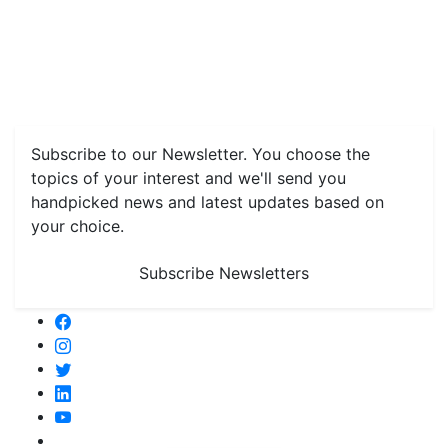
Home
News
Health & Herbs
Environment and Lifestyle
Features
Livestock & Aqua
Farm Care Tips
Organic
Farming
#FTB
Vegetables
Fruits
Spices & Cash Crops
Grain & Pulses
Flowers
Taste & Travel
Food Receipes
Monthly Reminders
Subscribe to our Newsletter. You choose the
topics of your interest and we'll send you
handpicked news and latest updates based on
your choice.
Subscribe Newsletters