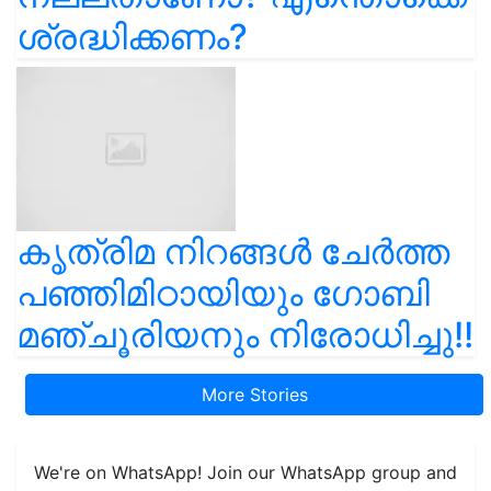
ശ്രദ്ധിക്കണം?
കൃത്രിമ നിറങ്ങൾ ചേർത്ത
പഞ്ഞിമിഠായിയും ഗോബി
മഞ്ചൂരിയനും നിരോധിച്ചു!!
More Stories
We're on WhatsApp! Join our WhatsApp group and