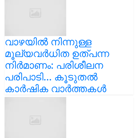
വാഴയിൽ നിന്നുള്ള
മൂല്യവർധിത ഉത്പന്ന
നിർമാണം: പരിശീലന
പരിപാടി... കൂടുതൽ
കാർഷിക വാർത്തകൾ