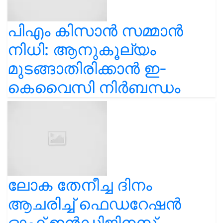
പിഎം കിസാൻ സമ്മാൻ
നിധി: ആനുകൂല്യം
മുടങ്ങാതിരിക്കാൻ ഇ-
കെവൈസി നിർബന്ധം
ലോക തേനീച്ച ദിനം
ആചരിച്ച് ഫെഡറേഷൻ
ഓഫ് ഇൻഡിജിനസ്