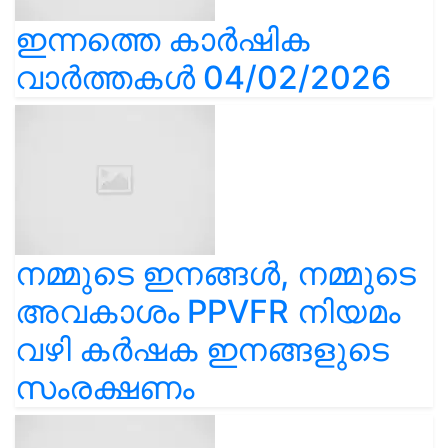
ഇന്നത്തെ കാർഷിക
വാർത്തകൾ 04/02/2026
നമ്മുടെ ഇനങ്ങൾ, നമ്മുടെ
അവകാശം PPVFR നിയമം
വഴി കർഷക ഇനങ്ങളുടെ
സംരക്ഷണം