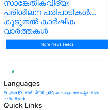
സാങ്കേതികവിദ്യ:
പരിശീലന പരിപാടികൾ...
കൂടുതൽ കാർഷിക
വാർത്തകൾ
More News Feeds
Languages
English
हिंदी
मराठी
ਪੰਜਾਬੀ
தமிழ்
മലയാളം
বাংলা
ಕನ್ನಡ
ଓଡିଆ
অসমীয়া
తెలుగు
Quick Links