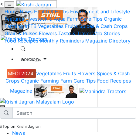
<
Home
News
Health & Herbs
Environment and Lifestyle
Features
Livestock & Aqua
Farm Care Tips
Organic
Farming
#FTB
Vegetables
Fruits
Spices & Cash Crops
Grain & Pulses
Flowers
Taste & Travel
Web Stories
Food Receipes
Monthly Reminders
Magazine
Directory
മലയാളം
MFOI 2024
Vegetables
Fruits
Flowers
Spices & Cash
Crops
Organic Farming
Farm Care Tips
Food Receipes
Magazine
#Top on Krishi Jagran
News