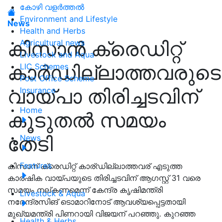
കോഴി വളർത്തൽ
Environment and Lifestyle
News
Health and Herbs
കിസാന്‍ ക്രെഡിറ്റ്
Agricultural news
Livestock and Aqua
കാര്‍ഡില്ലാത്തവരുടെ
LIC Schemes
Post Office Scheme
വായ്പാ തിരിച്ചടവിന്
Insurance
Home
കൂടുതല്‍ സമയം
തേടി
News
Features
കിസാന് ക്രെഡിറ്റ് കാര്ഡില്ലാത്തവര് എടുത്ത
കാര്ഷിക വായ്പയുടെ തിരിച്ചടവിന് ആഗസ്റ്റ് 31 വരെ
സമയം നല്കണമെന്ന് കേന്ദ്ര കൃഷിമന്ത്രി
Livestock & Aqua
നരേന്ദ്രസിങ് ടൊമാറിനോട് ആവശ്യപ്പെട്ടതായി
മുഖ്യമന്ത്രി പിണറായി വിജയന് പറഞ്ഞു. കുറഞ്ഞ
Health & Herbs