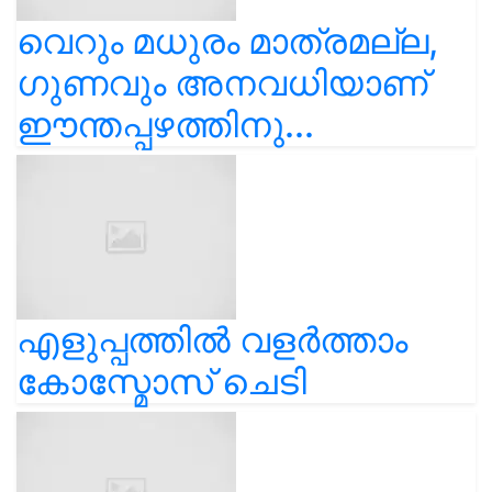
വെറും മധുരം മാത്രമല്ല,
ഗുണവും അനവധിയാണ്
ഈന്തപ്പഴത്തിനു...
എളുപ്പത്തിൽ വളർത്താം
കോസ്മോസ് ചെടി