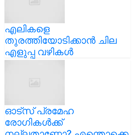
എലികളെ
തുരത്തിയോടിക്കാൻ ചില
എളുപ്പ വഴികൾ
ഓട്സ് പ്രമേഹ
രോഗികൾക്ക്
നല്ലതാണോ? എന്തൊക്കെ