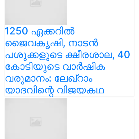
1250 ഏക്കറിൽ
ജൈവകൃഷി, നാടൻ
പശുക്കളുടെ ക്ഷീരശാല, 40
കോടിയുടെ വാർഷിക
വരുമാനം: ലേഖ്‌റാം
യാദവിന്റെ വിജയകഥ