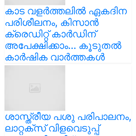
കാട വളര്‍ത്തലിൽ ഏകദിന
പരിശീലനം, കിസാൻ
ക്രെഡിറ്റ് കാർഡിന്
അപേക്ഷിക്കാം... കൂടുതൽ
കാർഷിക വാർത്തകൾ
ശാസ്ത്രീയ പശു പരിപാലനം,
ലാറ്റക്സ് വിളവെടുപ്പ്